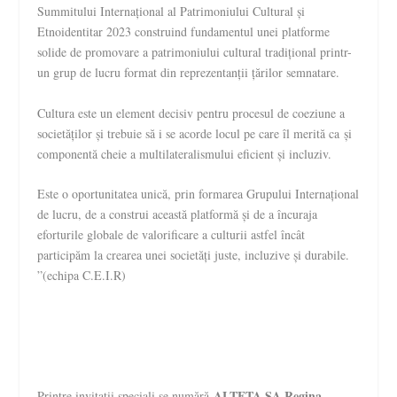
Summitului Internațional al Patrimoniului Cultural și
Etnoidentitar 2023 construind fundamentul unei platforme
solide de promovare a patrimoniului cultural tradițional printr-
un grup de lucru format din reprezentanții țărilor semnatare.
Cultura este un element decisiv pentru procesul de coeziune a
societăților și trebuie să i se acorde locul pe care îl merită ca și
componentă cheie a multilateralismului eficient și incluziv.
Este o oportunitatea unică, prin formarea Grupului Internațional
de lucru, de a construi această platformă și de a încuraja
eforturile globale de valorificare a culturii astfel încât
participăm la crearea unei societăți juste, incluzive și durabile.
”(echipa C.E.I.R)
ALTEȚA SA Regina
Printre invitații speciali se numără