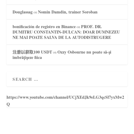
Douglassag
Nomin Damdin, trainer Soroban
on
bonificación de registro en Binance
PROF. DR.
on
DUMITRU CONSTANTIN-DULCAN: DOAR DUMNEZEU
NE MAI POATE SALVA DE LA AUTODISTRUGERE
注册以获取100 USDT
Ozzy Osbourne nu poate să-și
on
îmbrățișeze fiica
https://www.youtube.com/channel/UCjXEdJk9eLG3qcSl7yxMw2
Q