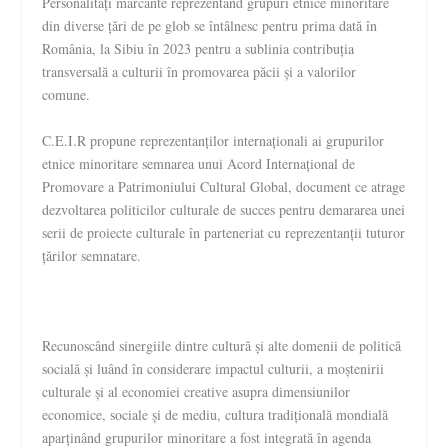
Personalități marcante reprezentând grupuri etnice minoritare
din diverse țări de pe glob se întâlnesc pentru prima dată în
România, la Sibiu în 2023 pentru a sublinia contribuția
transversală a culturii în promovarea păcii și a valorilor
comune.
C.E.I.R propune reprezentanților internaționali ai grupurilor
etnice minoritare semnarea unui Acord Internațional de
Promovare a Patrimoniului Cultural Global, document ce atrage
dezvoltarea politicilor culturale de succes pentru demararea unei
serii de proiecte culturale în parteneriat cu reprezentanții tuturor
țărilor semnatare.
Recunoscând sinergiile dintre cultură și alte domenii de politică
socială și luând în considerare impactul culturii, a moștenirii
culturale și al economiei creative asupra dimensiunilor
economice, sociale și de mediu, cultura tradițională mondială
aparținând grupurilor minoritare a fost integrată în agenda