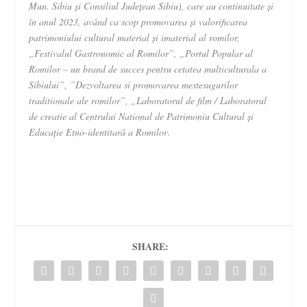
Mun. Sibiu și Consiliul Județean Sibiu), care au continuitate și
în anul 2023, având ca scop promovarea și valorificarea
patrimoniului cultural material și imaterial al romilor,
„Festivalul Gastronomic al Romilor”, „Portul Popular al
Romilor – un brand de succes pentru cetatea multiculturala a
Sibiului”, ”Dezvoltarea si promovarea mestesugurilor
traditionale ale romilor”, „Laboratorul de film / Laboratorul
de creatie al Centrului National de Patrimoniu Cultural și
Educație Etno-identitară a Romilor
.
SHARE: