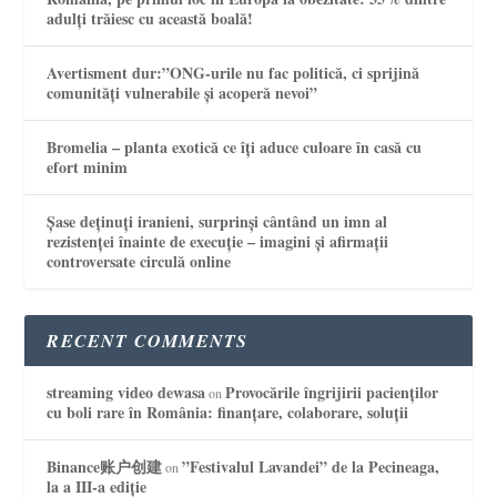
adulți trăiesc cu această boală!
Avertisment dur:”ONG-urile nu fac politică, ci sprijină
comunități vulnerabile și acoperă nevoi”
Bromelia – planta exotică ce îți aduce culoare în casă cu
efort minim
Șase deținuți iranieni, surprinși cântând un imn al
rezistenței înainte de execuție – imagini și afirmații
controversate circulă online
RECENT COMMENTS
streaming video dewasa
Provocările îngrijirii pacienților
on
cu boli rare în România: finanțare, colaborare, soluții
Binance账户创建
”Festivalul Lavandei” de la Pecineaga,
on
la a III-a ediție