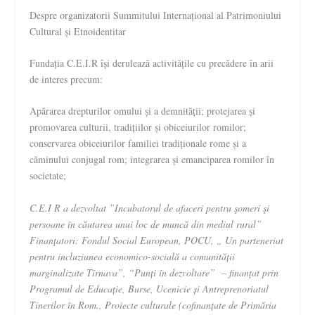
Despre organizatorii Summitului Internațional al Patrimoniului
Cultural și Etnoidentitar
Fundația C.E.I.R își derulează activitățile cu precădere în arii
de interes precum:
Apărarea drepturilor omului și a demnității; protejarea și
promovarea culturii, tradițiilor și obiceiurilor romilor;
conservarea obiceiurilor familiei tradiționale rome și a
căminului conjugal rom; integrarea și emanciparea romilor în
societate;
C.E.I R a dezvoltat ”Incubatorul de afaceri pentru şomeri şi
persoane în căutarea unui loc de muncă din mediul rural”
Finanţatori: Fondul Social European, POCU, „ Un parteneriat
pentru incluziunea economico-socială a comunității
marginalizate Tîrnava”, “Punți în dezvoltare” – finanţat prin
Programul de Educație, Burse, Ucenicie și Antreprenoriatul
Tinerilor în Rom., Proiecte culturale (cofinanțate de Primăria