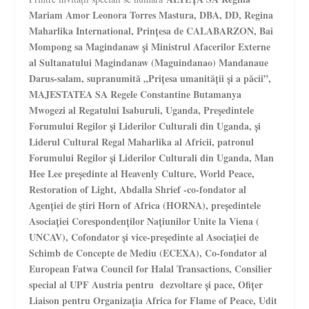
Mariam Amor Leonora Torres Mastura, DBA, DD, Regina
Maharlika International, Prințesa de CALABARZON, Bai
Mompong sa Magindanaw și Ministrul Afacerilor Externe
al Sultanatului Magindanaw (Maguindanao) Mandanaue
Darus-salam, supranumită „Prițesa umanității și a păcii”,
MAJESTATEA SA Regele Constantine Butamanya
Mwogezi al Regatului Isaburuli, Uganda, Președintele
Forumului Regilor și Liderilor Culturali din Uganda, și
Liderul Cultural Regal Maharlika al Africii, patronul
Forumului Regilor și Liderilor Culturali din Uganda, Man
Hee Lee președinte al Heavenly Culture, World Peace,
Restoration of Light, Abdalla Shrief -co-fondator al
Agenției de știri Horn of Africa (HORNA), președintele
Asociației Corespondenților Națiunilor Unite la Viena (
UNCAV), Cofondator și vice-președinte al Asociației de
Schimb de Concepte de Mediu (ECEXA), Co-fondator al
European Fatwa Council for Halal Transactions, Consilier
special al UPF Austria pentru dezvoltare și pace, Ofițer
Liaison pentru Organizația Africa for Flame of Peace, Udit