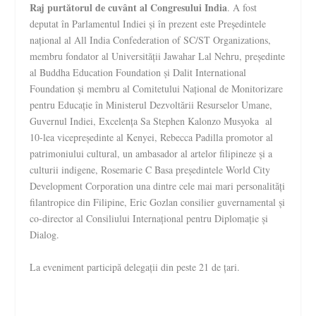
Raj purtătorul de cuvânt al Congresului India
. A fost
deputat în Parlamentul Indiei și în prezent este Președintele
național al All India Confederation of SC/ST Organizations,
membru fondator al Universității Jawahar Lal Nehru, președinte
al Buddha Education Foundation și Dalit International
Foundation și membru al Comitetului Național de Monitorizare
pentru Educație în Ministerul Dezvoltării Resurselor Umane,
Guvernul Indiei, Excelența Sa Stephen Kalonzo Musyoka al
10-lea vicepreședinte al Kenyei, Rebecca Padilla promotor al
patrimoniului cultural, un ambasador al artelor filipineze și a
culturii indigene, Rosemarie C Basa președintele World City
Development Corporation una dintre cele mai mari personalități
filantropice din Filipine, Eric Gozlan consilier guvernamental și
co-director al Consiliului Internațional pentru Diplomație și
Dialog.
La eveniment participă delegații din peste 21 de țari.