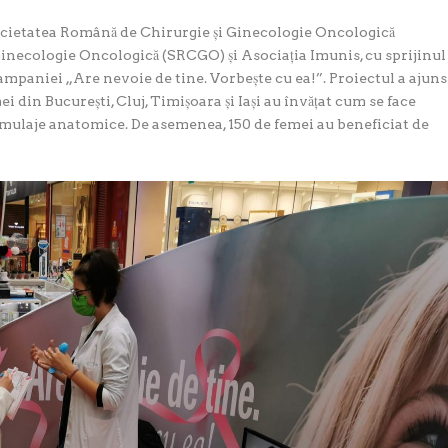
Societatea Română de Chirurgie și Ginecologie Oncologică
necologie Oncologică (SRCGO) și Asociația Imunis, cu sprijinul
ampaniei „Are nevoie de tine. Vorbește cu ea!”. Proiectul a ajuns
ei din București, Cluj, Timișoara și Iași au învățat cum se face
 mulaje anatomice. De asemenea, 150 de femei au beneficiat de