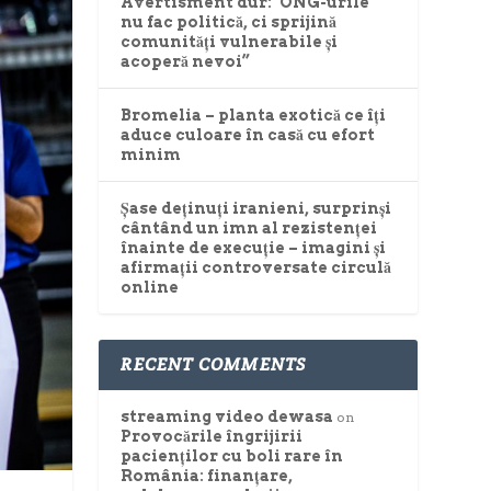
Avertisment dur:”ONG-urile
nu fac politică, ci sprijină
comunități vulnerabile și
acoperă nevoi”
Bromelia – planta exotică ce îți
aduce culoare în casă cu efort
minim
Șase deținuți iranieni, surprinși
cântând un imn al rezistenței
înainte de execuție – imagini și
afirmații controversate circulă
online
RECENT COMMENTS
streaming video dewasa
on
Provocările îngrijirii
pacienților cu boli rare în
România: finanțare,