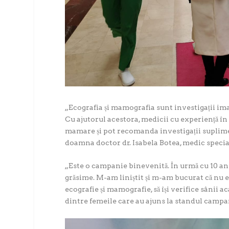
„Ecografia și mamografia sunt investigații im
Cu ajutorul acestora, medicii cu experiență în
mamare și pot recomanda investigații suplime
doamna doctor dr. Isabela Botea, medic special
„
Este o campanie binevenită. În urmă cu 10 an
grăsime. M-am liniștit și m-am bucurat că nu e c
ecografie și mamografie, să își verifice sânii ac
dintre femeile care au ajuns la standul campa