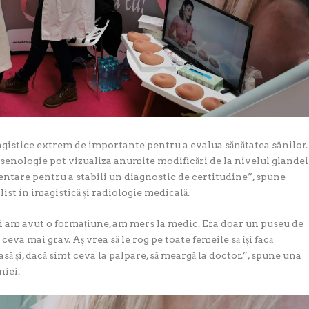
agistice extrem de importante pentru a evalua sănătatea sânilor.
 senologie pot vizualiza anumite modificări de la nivelul glandei
ntare pentru a stabili un diagnostic de certitudine”,
s
pune
ist în imagistică și radiologie medicală.
i am avut o formațiune, am mers la medic. Era doar un puseu de
eva mai grav. Aș vrea să le rog pe toate femeile să își facă
asă și, dacă simt ceva la palpare, să meargă la doctor.
”, spune una
niei.