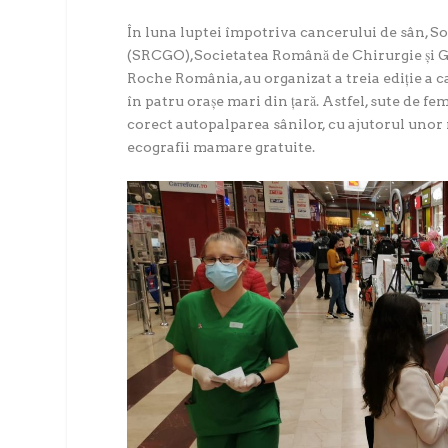
În luna luptei împotriva cancerului de sân, 
(SRCGO),Societatea Română de Chirurgie și Gi
Roche România, au organizat a treia ediție a c
în patru orașe mari din țară. Astfel, sute de fem
corect autopalparea sânilor, cu ajutorul unor
ecografii mamare gratuite.