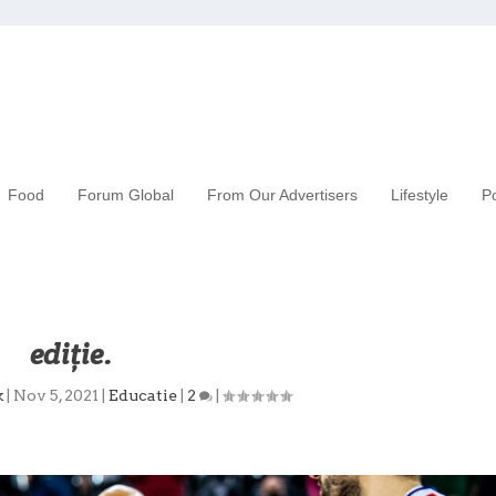
Food
Forum Global
From Our Advertisers
Lifestyle
Po
ine. Vorbește cu ea!” încheie a treia
ediție.
k
|
Nov 5, 2021
|
Educatie
|
2
|