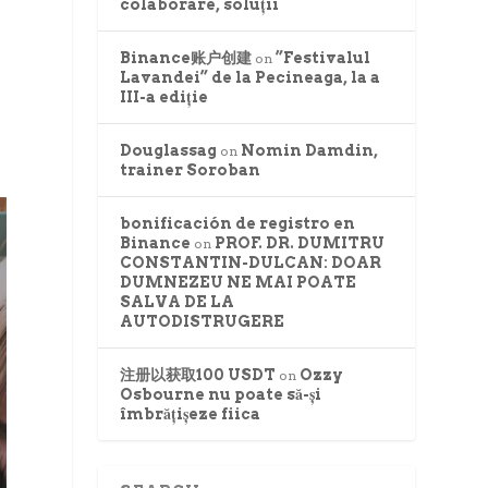
colaborare, soluții
Binance账户创建
”Festivalul
on
Lavandei” de la Pecineaga, la a
III-a ediție
Douglassag
Nomin Damdin,
on
trainer Soroban
bonificación de registro en
Binance
PROF. DR. DUMITRU
on
CONSTANTIN-DULCAN: DOAR
DUMNEZEU NE MAI POATE
SALVA DE LA
AUTODISTRUGERE
注册以获取100 USDT
Ozzy
on
Osbourne nu poate să-și
îmbrățișeze fiica