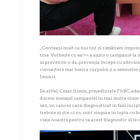
„
Contează mult ca noi toți să rămânem împreun
tine. Vorbește cu ea!>> a ajuns o campanie la n
să prevenim și da, prevenția începe cu adevăra
cunoaștere mai bună a corpului și a semnelor pe
Imunis.
De altfel, Cezar Irimia, președintele FABC, ada
ducem mesajul campaniei în mai multe orașe 
sân, un cancer care, diagnosticat în fază incip
trebuie să știe că nu sunt singure în lupta cu b
viața noastră pentru ca acest diagnostic să le o