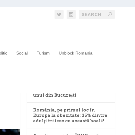
litic
Social
Turism
Unblock Romania
RECENT POSTS
Un copil din mediul rural are
mai puține șanse la viață decât
unul din București
România, pe primul loc în
Europa la obezitate: 35% dintre
adulți trăiesc cu această boală!