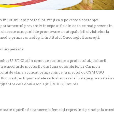
 în ultimii ani poate fi privit și ca o p
oveste a speranței.
portamentul preventiv începe să fie din ce în ce mai prezent în
lt și aceste campanii de promovare a autopalpării și vizitelor la
 medic primar oncolog la Institutul Oncologic București.
ului speranței
schet U-BT Cluj. În semn de susținere a proiectului, jucătorii
ntre meciurile meciurile din luna octombrie, iar Carmen
erului de sân, a aruncat prima minge în meciul cu CSM CSU
ucurești, echipamentele au fost scoase la licitație și s-au strân
țiți între cele două asociații: FABC și Imunis.
 toate tipurile de cancere la femei și reprezintă principala cauz