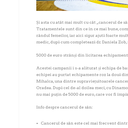
Și asta cu atât mai mult cu cât
„
cancerul de sân
Tratamentele sunt din ce în ce mai bune, com
rândul femeilor, iar aici sigur ajută foarte mu
medic,
după cum completează dr. Daniela Zob,
5000 de euro strânși din licitarea echipament
Acestei campanii i s-a alăturat și echipa de ba
echipei au purtat echipamente roz la două di
Mihalca, una dintre supraviețuitoarele canc
Oradea. După cel de-al doilea meci, cu Dinamo B
nu mai puțin de 5000 de euro, care vor fi împăr
Info despre cancerul de sân:
Cancerul de sân este cel mai frecvent dintre