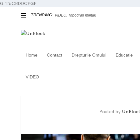
G-T6CBDDCFGP
TRENDING:
VIDEO. Topografi militari
Home
Contact
Drepturile Omului
Educatie
VIDEO
Campania „Are nevoie de t
Posted by
UnBloc