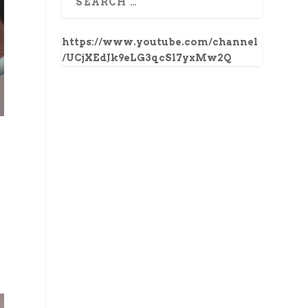
https://www.youtube.com/channel
/UCjXEdJk9eLG3qcSl7yxMw2Q