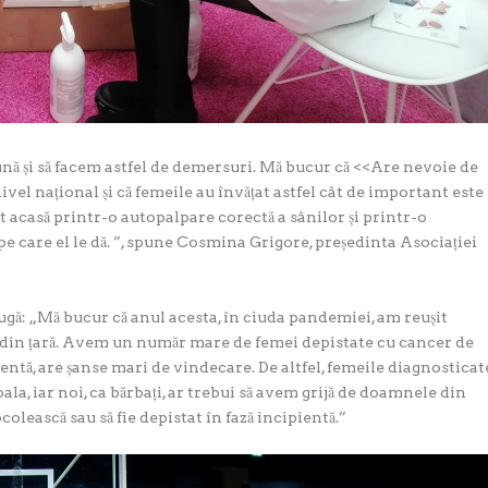
ă și să facem astfel de demersuri. Mă bucur că <<Are nevoie de
ivel național și că femeile au învățat astfel cât de important este
t acasă printr-o autopalpare corectă a sânilor și printr-o
 care el le dă.
”, spune Cosmina Grigore, președinta Asociației
ugă: „
Mă bucur că anul acesta, în ciuda pandemiei, am reușit
din țară. Avem un număr mare de femei depistate cu cancer de
ientă, are șanse mari de vindecare. De altfel, femeile diagnosticat
oala, iar noi, ca bărbați, ar trebui să avem grijă de doamnele din
colească sau să fie depistat în fază incipientă
.”