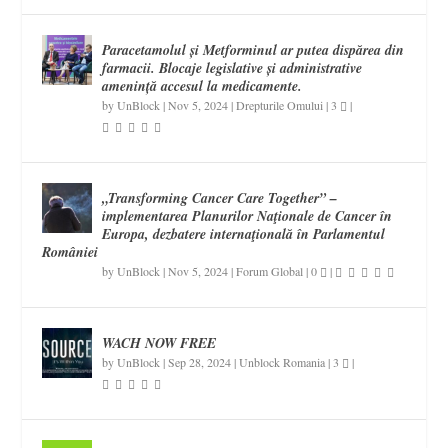
Paracetamolul și Metforminul ar putea dispărea din
farmacii. Blocaje legislative și administrative
amenință accesul la medicamente.
by
UnBlock
|
Nov 5, 2024
|
Drepturile Omului
|
3
|
„Transforming Cancer Care Together” –
implementarea Planurilor Naţionale de Cancer în
Europa, dezbatere internaţională în Parlamentul
României
by
UnBlock
|
Nov 5, 2024
|
Forum Global
|
0
|
WACH NOW FREE
by
UnBlock
|
Sep 28, 2024
|
Unblock Romania
|
3
|