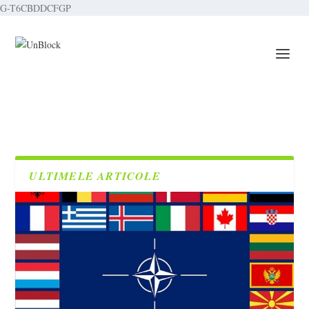
G-T6CBDDCFGP
ULTIMELE ARTICOLE