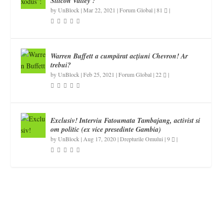
Silicon Valley ?
by
UnBlock
|
Mar 22, 2021
|
Forum Global
|
81
|
Warren Buffett a cumpărat acțiuni Chevron! Ar
trebui?
by
UnBlock
|
Feb 25, 2021
|
Forum Global
|
22
|
Exclusiv! Interviu Fatoumata Tambajang, activist si
om politic (ex vice presedinte Gambia)
by
UnBlock
|
Aug 17, 2020
|
Drepturile Omului
|
9
|