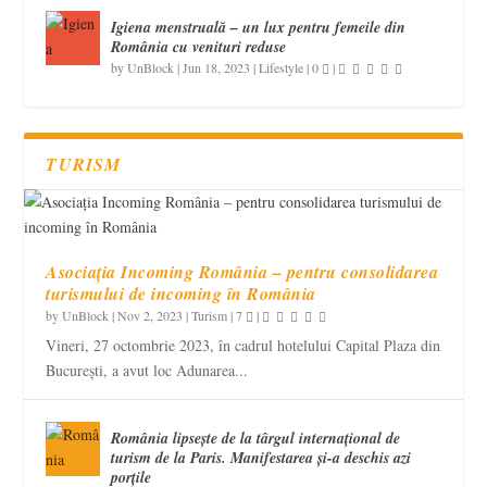
Igiena menstruală – un lux pentru femeile din
România cu venituri reduse
by
UnBlock
|
Jun 18, 2023
|
Lifestyle
|
0
|
TURISM
Asociația Incoming România – pentru consolidarea
turismului de incoming în România
by
UnBlock
|
Nov 2, 2023
|
Turism
|
7
|
Vineri, 27 octombrie 2023, în cadrul hotelului Capital Plaza din
București, a avut loc Adunarea...
România lipsește de la târgul internațional de
turism de la Paris. Manifestarea și-a deschis azi
porțile