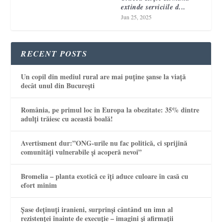
extinde serviciile d...
Jun 25, 2025
RECENT POSTS
Un copil din mediul rural are mai puține șanse la viață
decât unul din București
România, pe primul loc în Europa la obezitate: 35% dintre
adulți trăiesc cu această boală!
Avertisment dur:”ONG-urile nu fac politică, ci sprijină
comunități vulnerabile și acoperă nevoi”
Bromelia – planta exotică ce îți aduce culoare în casă cu
efort minim
Șase deținuți iranieni, surprinși cântând un imn al
rezistenței înainte de execuție – imagini și afirmații