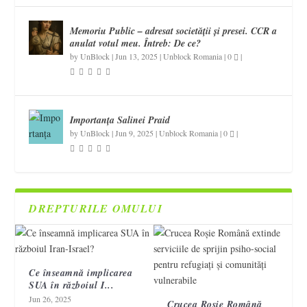
Memoriu Public – adresat societății și presei. CCR a
anulat votul meu. Întreb: De ce?
by
UnBlock
|
Jun 13, 2025
|
Unblock Romania
|
0
|
Importanța Salinei Praid
by
UnBlock
|
Jun 9, 2025
|
Unblock Romania
|
0
|
DREPTURILE OMULUI
Ce înseamnă implicarea
SUA în războiul I...
Jun 26, 2025
Crucea Roșie Română