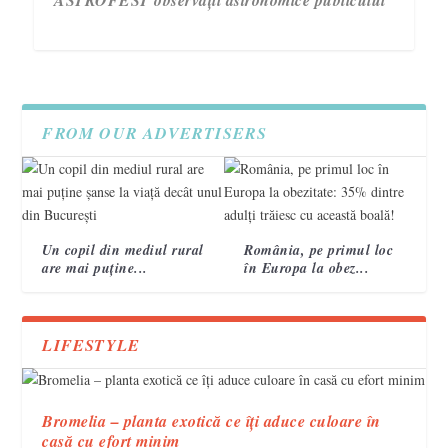
FROM OUR ADVERTISERS
Un copil din mediul rural
România, pe primul loc
are mai puține...
în Europa la obez...
3 semne care te ajută să recunoști un accident
Campania „Are nevoie de tine. Vorbește cu ea!”
VIDEO. Topografi militari
vascular cerebral 2
încheie a treia ediție.
LIFESTYLE
Bromelia – planta exotică ce îți aduce culoare în
casă cu efort minim