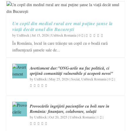
Un copil din mediul rural are mai puține șanse la
viață decât unul din București
by
UnBlock
|
Jul 15, 2026
|
Unblock Romania
|
0
|
În România, locul în care trăiește un copil cu o boală rară
influențează șansele sale de...
Avertisment dur:”ONG-urile nu fac politică, ci
sprijină comunități vulnerabile și acoperă nevoi”
by
UnBlock
|
May 25, 2026
|
Social
,
Unblock Romania
|
0
|
Provocările îngrijirii pacienților cu boli rare în
România: finanțare, colaborare, soluții
by
UnBlock
|
Oct 20, 2025
|
Unblock Romania
|
1
|