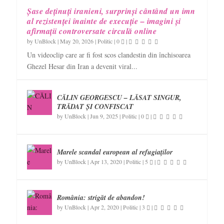
Șase deținuți iranieni, surprinși cântând un imn
al rezistenței înainte de execuție – imagini și
afirmații controversate circulă online
by
UnBlock
|
May 20, 2026
|
Politic
|
0
|
Un videoclip care ar fi fost scos clandestin din închisoarea
Ghezel Hesar din Iran a devenit viral...
CĂLIN GEORGESCU – LĂSAT SINGUR,
TRĂDAT ȘI CONFISCAT
by
UnBlock
|
Jun 9, 2025
|
Politic
|
0
|
Marele scandal european al refugiaților
by
UnBlock
|
Apr 13, 2020
|
Politic
|
5
|
România: strigăt de abandon!
by
UnBlock
|
Apr 2, 2020
|
Politic
|
3
|