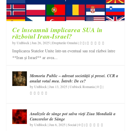
Ce înseamnă implicarea SUA în
războiul Iran-Israel?
by
UnBlock
|
Jun 26, 2025
|
Drepturile Omului
|
2
|
Implicarea Statelor Unite într-un eventual sau real război între
**Iran și Israel** ar avea...
Memoriu Public – adresat societății și presei. CCR a
anulat votul meu. Întreb: De ce?
by
UnBlock
|
Jun 13, 2025
|
Unblock Romania
|
0
|
Analizele de sânge pot salva vieți Ziua Mondială a
Cancerelor de Sânge
by
UnBlock
|
Jun 6, 2025
|
Social
|
0
|