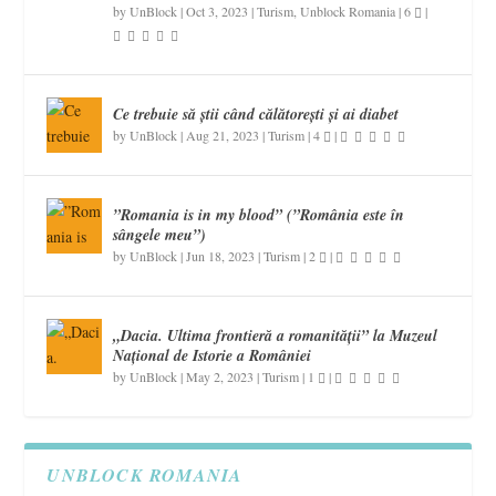
by
UnBlock
|
Oct 3, 2023
|
Turism
,
Unblock Romania
|
6
|
Ce trebuie să știi când călătorești și ai diabet
by
UnBlock
|
Aug 21, 2023
|
Turism
|
4
|
”Romania is in my blood” (”România este în
sângele meu”)
by
UnBlock
|
Jun 18, 2023
|
Turism
|
2
|
„Dacia. Ultima frontieră a romanității” la Muzeul
Național de Istorie a României
by
UnBlock
|
May 2, 2023
|
Turism
|
1
|
UNBLOCK ROMANIA