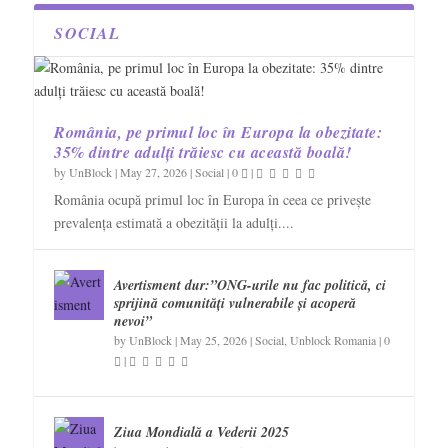
SOCIAL
România, pe primul loc în Europa la obezitate:
35% dintre adulți trăiesc cu această boală!
by
UnBlock
|
May 27, 2026
|
Social
|
0
|
România ocupă primul loc în Europa în ceea ce privește
prevalența estimată a obezității la adulți....
Avertisment dur:”ONG-urile nu fac politică, ci
sprijină comunități vulnerabile și acoperă
nevoi”
by
UnBlock
|
May 25, 2026
|
Social
,
Unblock Romania
|
0
|
Ziua Mondială a Vederii 2025