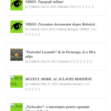
VIDEO. Topografi militari
by
UnBlock
|
Jul 10, 2021
|
Educatie
|
164
|
VIDEO: Prezentare documentar despre Robotică.
by
UnBlock
|
Jul 6, 2021
|
Unblock Romania
,
VIDEO
|
3
|
”Festivalul Lavandei” de la Pecineaga, la a III-a
ediție
by
UnBlock
|
Jun 30, 2021
|
Lifestyle
|
2
|
MUZEUL MOBIL AL SCLAVIEI MODERNE
by
UnBlock
|
Mar 22, 2021
|
Drepturile Omului
|
11
|
„Techxodus”: o amenințare pentru reputația