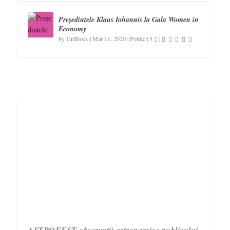
Președintele Klaus Iohannis la Gala Women in
Economy
by
UnBlock
|
Mar 11, 2020
|
Politic
|
5
|
ASTROFEST observații astronomice publicului