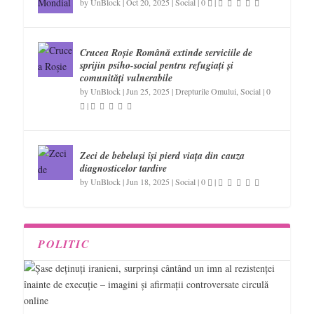
by
UnBlock
|
Oct 20, 2025
|
Social
|
0
|
Crucea Roșie Română extinde serviciile de
sprijin psiho-social pentru refugiați și
comunități vulnerabile
by
UnBlock
|
Jun 25, 2025
|
Drepturile Omului
,
Social
|
0
|
Zeci de bebeluși își pierd viața din cauza
diagnosticelor tardive
by
UnBlock
|
Jun 18, 2025
|
Social
|
0
|
POLITIC