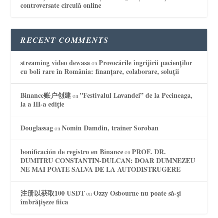
controversate circulă online
RECENT COMMENTS
streaming video dewasa
Provocările îngrijirii pacienților
on
cu boli rare în România: finanțare, colaborare, soluții
Binance账户创建
”Festivalul Lavandei” de la Pecineaga,
on
la a III-a ediție
Douglassag
Nomin Damdin, trainer Soroban
on
bonificación de registro en Binance
PROF. DR.
on
DUMITRU CONSTANTIN-DULCAN: DOAR DUMNEZEU
NE MAI POATE SALVA DE LA AUTODISTRUGERE
注册以获取100 USDT
Ozzy Osbourne nu poate să-și
on
îmbrățișeze fiica