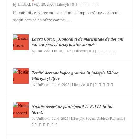
by
UnBlock
|
May 20, 2026
|
Lifestyle
|
0
|
Pe măsură ce petrecem tot mai mult timp acasă, ne dorim un
spațiu care să ne ofere confort,...
Laura Cosoi: „Concediul de maternitate de doi ani
este un pericol uriaș pentru mame”
by
UnBlock
|
Oct 20, 2025
|
Lifestyle
|
0
|
Testări dermatologice gratuite în județele Vâlcea,
Giurgiu și Ilfov
by
UnBlock
|
Jun 6, 2025
|
Lifestyle
|
0
|
Număr record de participanţi la B-FIT in the
Street!
by
UnBlock
|
Jul 6, 2023
|
Lifestyle
,
Social
,
Unblock Romania
|
2
|