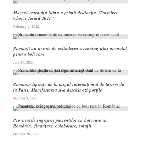
Muzeul Astra din Sibiu a primit distincția “Travelers
Choice Award 2021”
February 2, 2022
Românii au nevoie de extinderea screening-ului neonatal
pentru boli rare
July 29, 2023
România lipsește de la târgul internațional de turism de
la Paris. Manifestarea și-a deschis azi porțile
October 3, 2023
Provocările îngrijirii pacienților cu boli rare în
România: finanțare, colaborare, soluții
October 20, 2025