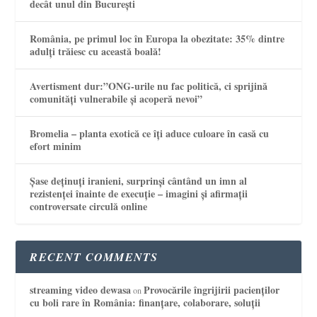
decât unul din București
România, pe primul loc în Europa la obezitate: 35% dintre
adulți trăiesc cu această boală!
Avertisment dur:”ONG-urile nu fac politică, ci sprijină
comunități vulnerabile și acoperă nevoi”
Bromelia – planta exotică ce îți aduce culoare în casă cu
efort minim
Șase deținuți iranieni, surprinși cântând un imn al
rezistenței înainte de execuție – imagini și afirmații
controversate circulă online
RECENT COMMENTS
streaming video dewasa
Provocările îngrijirii pacienților
on
cu boli rare în România: finanțare, colaborare, soluții