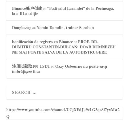
Binance账户创建
”Festivalul Lavandei” de la Pecineaga,
on
la a III-a ediție
Douglassag
Nomin Damdin, trainer Soroban
on
bonificación de registro en Binance
PROF. DR.
on
DUMITRU CONSTANTIN-DULCAN: DOAR DUMNEZEU
NE MAI POATE SALVA DE LA AUTODISTRUGERE
注册以获取100 USDT
Ozzy Osbourne nu poate să-și
on
îmbrățișeze fiica
https://www.youtube.com/channel/UCjXEdJk9eLG3qcSl7yxMw2
Q