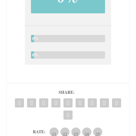
0%
0%
SHARE:
RATE: