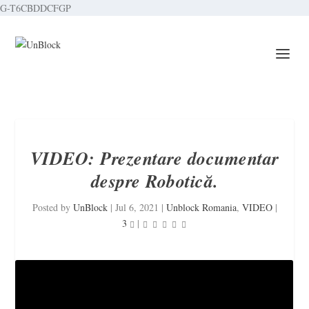
G-T6CBDDCFGP
VIDEO: Prezentare documentar
despre Robotică.
Posted by
UnBlock
|
Jul 6, 2021
|
Unblock Romania
,
VIDEO
|
3
|