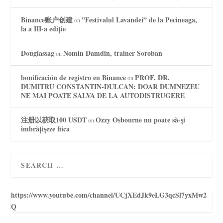
Binance账户创建
”Festivalul Lavandei” de la Pecineaga,
on
la a III-a ediție
Douglassag
Nomin Damdin, trainer Soroban
on
bonificación de registro en Binance
PROF. DR.
on
DUMITRU CONSTANTIN-DULCAN: DOAR DUMNEZEU
NE MAI POATE SALVA DE LA AUTODISTRUGERE
注册以获取100 USDT
Ozzy Osbourne nu poate să-și
on
îmbrățișeze fiica
https://www.youtube.com/channel/UCjXEdJk9eLG3qcSl7yxMw2
Q