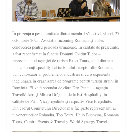
În prezența a peste jumătate dintre membrii săi activi, vineri, 27
octombrie 2023, Asociația Incoming Romania și-a ales
conducerea pentru perioada următoare. În calitate de președinte,
a fost reconfirmat în funcție Domnul Ovidiu Tudor –
reprezentant al agenției de turism Exact Tours, unul dintre cei
mai cunoscuți specialiști ai turismului receptor din România,
bun cunoscător al problemelor industriei și cu o experiență
indelungată în organizarea de programe pentru turiștii străini în
România. El va fi secondat de către Dan Penciu – agenția
TravelMaker, și Mircea Drăghici de la Est Hospitality, în
calitate de Prim Vicepreședinte și respectiv Vice Președinte.
Din cadrul Comitetului Director mai fac parte reprezentanți ai
tur-operatorilor Rolandia, Top Tours, Hello Bucovina, Romania
Tours, Camira Events & Travel și World Synergy Travel.