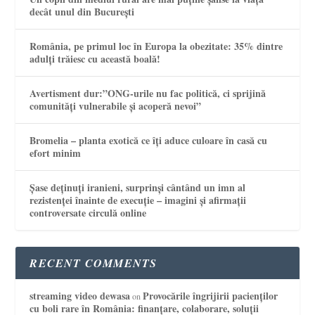
decât unul din București
România, pe primul loc în Europa la obezitate: 35% dintre
adulți trăiesc cu această boală!
Avertisment dur:”ONG-urile nu fac politică, ci sprijină
comunități vulnerabile și acoperă nevoi”
Bromelia – planta exotică ce îți aduce culoare în casă cu
efort minim
Șase deținuți iranieni, surprinși cântând un imn al
rezistenței înainte de execuție – imagini și afirmații
controversate circulă online
RECENT COMMENTS
streaming video dewasa
Provocările îngrijirii pacienților
on
cu boli rare în România: finanțare, colaborare, soluții