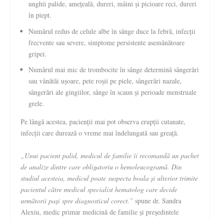
unghii palide, amețeală, dureri, mâini și picioare reci, dureri
în piept.
Numărul redus de celule albe în sânge duce la febră, infecții
frecvente sau severe, simptome persistente asemănătoare
gripei.
Numărul mai mic de trombocite în sânge determină sângerări
sau vânătăi ușoare, pete roșii pe piele, sângerări nazale,
sângerări ale gingiilor, sânge în scaun și perioade menstruale
grele.
Pe lângă acestea, pacienții mai pot observa erupții cutanate,
infecții care durează o vreme mai îndelungată sau greață.
„Unui pacient palid, medicul de familie îi recomandă un pachet
de analize dintre care obligatoriu o hemoleucogramă. Din
studiul acesteia, medicul poate suspecta boala și ulterior trimite
pacientul către medicul specialist hematolog care decide
următorii pași spre diagnosticul corect.”
spune dr. Sandra
Alexiu, medic primar medicină de familie și preşedintele