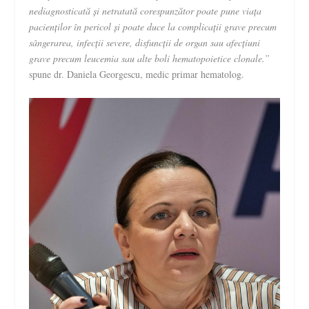
nediagnosticată și netratată corespunzător poate pune viața
pacienților în pericol și poate duce la complicații grave precum
sângerarea, infec
ț
ii severe, disfuncții de organ sau afecțiuni
grave precum leucemia sau alte boli hematopoietice clonale.”
spune dr. Daniela Georgescu, medic primar hematolog.