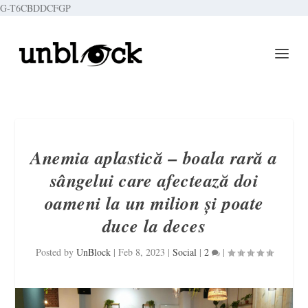
G-T6CBDDCFGP
Anemia aplastică – boala rară a
sângelui care afectează doi
oameni la un milion și poate
duce la deces
Posted by
UnBlock
|
Feb 8, 2023
|
Social
|
2
|