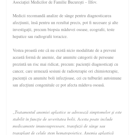
Asociației Medicilor de Familie București – Ilfov.
Medicii recomandă analize de sânge pentru diagnosticarea
afecțiunii, însă pentru un rezultat precis, pot fi necesare și alte
investigații, precum biopsia măduvei osoase, ecografii, teste
hepatice sau radiografii toracice.
Vestea proastă este că nu există nicio modalitate de a preveni
această formă de anemie, dar anumite categorii de persoane
prezintă un risc mai ridicat, precum: pacienții diagnosticați cu
cancer, care urmează sesiuni de radioterapie ori chimioterapie,
pacienții cu anumite boli infecțioase, cei cu tulburări autoimune
sau afecțiuni congenitale ce pot afecta măduva osoasă.
„Tratamentul anemiei aplastice se adresează simptomelor și este
stabilit în funcție de severitatea bolii. Acesta poate include
medicamente imunosupresoare, transfuzii de sânge sau
transplant de celule stem hematopoietice. Anemia aplastică