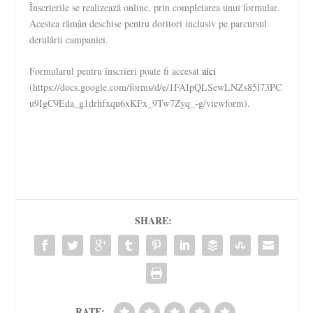
Înscrierile se realizează online, prin completarea unui formular.
Acestea rămân deschise pentru doritori inclusiv pe parcursul
derulării campaniei.
Formularul pentru înscrieri poate fi accesat
aici
(https://docs.google.com/forms/d/e/1FAIpQLSewLNZs85l73PC
u9IgC9Eda_g1drhfxqu6xKFx_9Tw7Zyq_-g/viewform).
SHARE:
RATE: