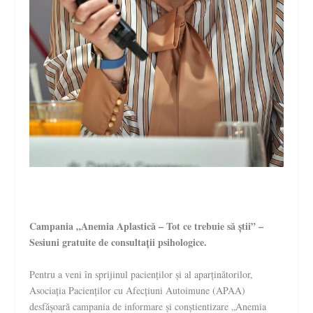
Campania „Anemia Aplastică – Tot ce trebuie să știi” –
Sesiuni gratuite de consultații psihologice.
Pentru a veni în sprijinul pacienților și al aparținătorilor,
Asociația Pacienților cu Afecțiuni Autoimune (APAA)
desfășoară campania de informare și conștientizare „Anemia