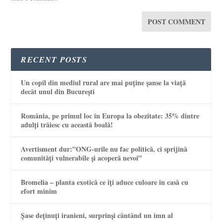
RECENT POSTS
Un copil din mediul rural are mai puține șanse la viață
decât unul din București
România, pe primul loc în Europa la obezitate: 35% dintre
adulți trăiesc cu această boală!
Avertisment dur:”ONG-urile nu fac politică, ci sprijină
comunități vulnerabile și acoperă nevoi”
Bromelia – planta exotică ce îți aduce culoare în casă cu
efort minim
Șase deținuți iranieni, surprinși cântând un imn al