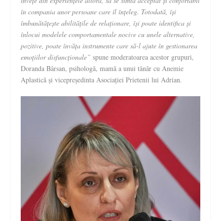
învețe din experiențele altora, să se simtă acceptat și confortabil
în compania unor persoane care îl înțeleg. Totodată, își
îmbunătățește abilitățile de relaționare, își poate identifica și
înlocui modelele comportamentale nocive cu unele alternative,
pozitive, poate învăța instrumente care să-l ajute în gestionarea
emoțiilor disfuncționale”
spune moderatoarea acestor grupuri,
Doranda Bârsan, psihologă, mamă a unui tânăr cu Anemie
Aplastică și vicepreședinta Asociației Prietenii lui Adrian.