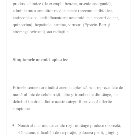
produse chimice (de exemplu benzen, arsenic anorganic),
administrarea anumitor medicamente (precum antibiotice,
antineoplazice, antiinflamatoare nesteroidiene, sporuri de aur,
quinacrina), hepatitele, sarcina, virusuri (Epstein-Barr și
citomegalovirusul) sau radiațiile.
Simptomele anemiei aplastice
Primele semne care indică anemia aplastică sunt reprezentate de
numărul mic de celule roșii, albe și trombocite din sânge, iar
deficitul fiecăreia dintre aceste categorii provoacă diferite
simptome.
Numărul mai mic de celule roșii în sânge produce oboseală,
slăbiciune, dificultăți de respirație, paloarea pielii, gingii și