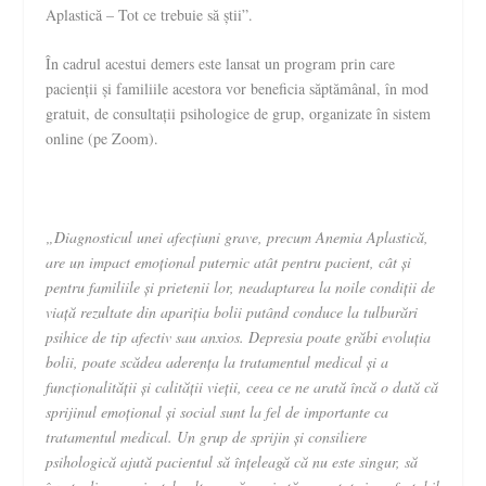
Aplastică – Tot ce trebuie să știi”.
În cadrul acestui demers este lansat un program prin care
pacienții și familiile acestora vor beneficia săptămânal, în mod
gratuit, de consultații psihologice de grup, organizate în sistem
online (pe Zoom).
„Diagnosticul unei afecțiuni grave, precum Anemia Aplastică,
are un impact emoțional puternic atât pentru pacient, cât și
pentru familiile și prietenii lor, neadaptarea la noile condiții de
viață rezultate din apariția bolii putând conduce la tulburări
psihice de tip afectiv sau anxios.
Depresia poate grăbi evoluția
bolii, poate scădea aderența la tratamentul medical și a
funcționalității și calității vieții, ceea ce ne arată încă o dată că
s
prijinul emoțional și social sunt la fel de importante ca
tratamentul medical. Un grup de sprijin și consiliere
psihologică ajută pacientul să înțeleagă că nu este singur, să