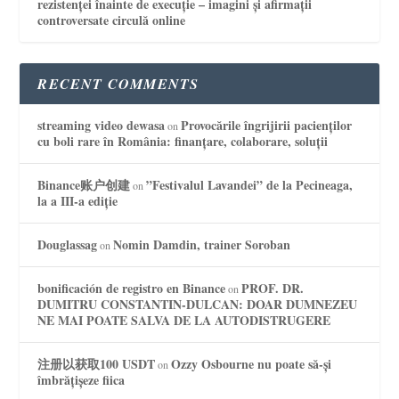
rezistenței înainte de execuție – imagini și afirmații
controversate circulă online
RECENT COMMENTS
streaming video dewasa
Provocările îngrijirii pacienților
on
cu boli rare în România: finanțare, colaborare, soluții
Binance账户创建
”Festivalul Lavandei” de la Pecineaga,
on
la a III-a ediție
Douglassag
Nomin Damdin, trainer Soroban
on
bonificación de registro en Binance
PROF. DR.
on
DUMITRU CONSTANTIN-DULCAN: DOAR DUMNEZEU
NE MAI POATE SALVA DE LA AUTODISTRUGERE
注册以获取100 USDT
Ozzy Osbourne nu poate să-și
on
îmbrățișeze fiica