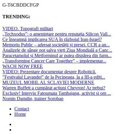
G-T6CBDDCFGP
TRENDING:
VIDEO. Topografi militari
„Techxodus”: o amenințare pentru reputația Silicon Vall...
Ce înseamnă implicarea SUA în războiul Iran-Israel?
Memoriu Public – adresat societății și presei. CCR a an...
Analizele de sânge pot salva vieți Ziua Mondială a Canc...
Paracetamolul și Metforminul ar putea dispărea din farm...
„Transforming Cancer Care Together” – implementar...
WACH NOW FREE
VIDEO: Prezentare documentar despre Robotică.
”Festivalul Lavandei” de la Pecineaga, la a III-a ediți...
MUZEUL MOBIL AL SCLAVIEI MODERNE
Warren Buffett a cumpărat acțiuni Chevron! Ar trebui?
Exclusiv! Interviu Fatoumata Tambajang, activist si om ...
Nomin Damdin, trainer Soroban
Contact
Home