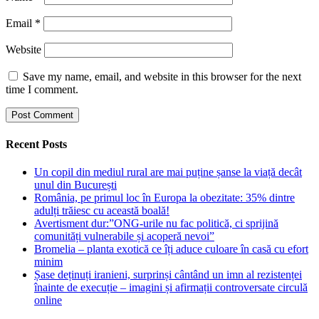
Email
*
Website
Save my name, email, and website in this browser for the next
time I comment.
Recent Posts
Un copil din mediul rural are mai puține șanse la viață decât
unul din București
România, pe primul loc în Europa la obezitate: 35% dintre
adulți trăiesc cu această boală!
Avertisment dur:”ONG-urile nu fac politică, ci sprijină
comunități vulnerabile și acoperă nevoi”
Bromelia – planta exotică ce îți aduce culoare în casă cu efort
minim
Șase deținuți iranieni, surprinși cântând un imn al rezistenței
înainte de execuție – imagini și afirmații controversate circulă
online