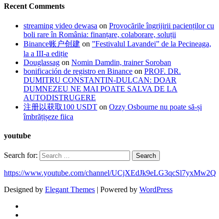
Recent Comments
streaming video dewasa
on
Provocările îngrijirii pacienților cu
boli rare în România: finanțare, colaborare, soluții
Binance账户创建
on
”Festivalul Lavandei” de la Pecineaga,
la a III-a ediție
Douglassag
on
Nomin Damdin, trainer Soroban
bonificación de registro en Binance
on
PROF. DR.
DUMITRU CONSTANTIN-DULCAN: DOAR
DUMNEZEU NE MAI POATE SALVA DE LA
AUTODISTRUGERE
注册以获取100 USDT
on
Ozzy Osbourne nu poate să-și
îmbrățișeze fiica
youtube
Search for:
https://www.youtube.com/channel/UCjXEdJk9eLG3qcSl7yxMw2Q
Designed by
Elegant Themes
| Powered by
WordPress