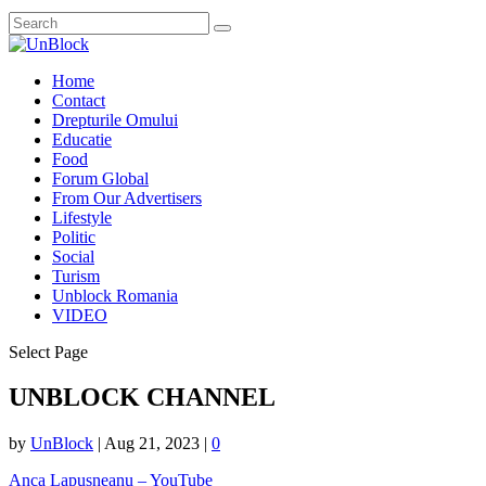
Home
Contact
Drepturile Omului
Educatie
Food
Forum Global
From Our Advertisers
Lifestyle
Politic
Social
Turism
Unblock Romania
VIDEO
Select Page
UNBLOCK CHANNEL
by
UnBlock
|
Aug 21, 2023
|
0
Anca Lapusneanu – YouTube