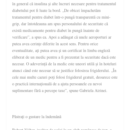
în general că insulina și alte lucruri necesare pentru tratamentul
diabetului pot fi luate la bord. „De obicei împachetăm
tratamentul pentru diabet într-o pungă transparentă cu mini-
grip, dar întotdeauna am spus personalului de securitate că
există medicamente pentru diabet în pungă înainte de
verificare”, a spus ea. Apoi a adăugat că unele aeroporturi ar
putea avea cerințe diferite în acest sens. Pentru orice
eventualitate, ați putea avea și un certificat în limba engleză
eliberat de un medic pentru a fi prezentat la securitate dacă este
necesar. O adeverință de la medic este uneori utilă și în hoteluri
atunci când este necesar să se justifice folosirea frigiderului. „În
cele mai multe cazuri poți folosi frigiderul gratuit, deoarece este
o practică internațională de a ajuta persoanele cu nevoi
suplimentare fără a percepe taxe”, spune Gabriela Airinei.
Păstrați o gustare la îndemână
Robert Viiber, jucător de volei la un club românesc de top, a