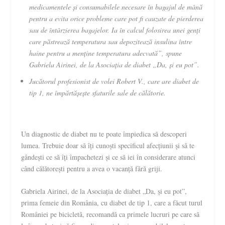
medicamentele și consumabilele necesare în bagajul de mână
pentru a evita orice probleme care pot fi cauzate de pierderea
sau de întârzierea bagajelor. Ia în calcul folosirea unei genți
care păstrează temperatura sau depozitează insulina între
haine pentru a menține temperatura adecvată”, spune
Gabriela Airinei, de la
A
sociația de diabet „Da, și eu pot”.
Jucătorul profesionist de volei Robert V., care are diabet de
tip 1, ne împărtășește sfaturile sale de călătorie.
Un diagnostic de diabet nu te poate împiedica să descoperi
lumea. Trebuie doar să îți cunoști specificul afecțiunii și să te
gândești ce să îți împachetezi și ce să iei în considerare atunci
când călătorești pentru a avea o vacanță fără griji.
Gabriela Airinei, de la Asociația de diabet „Da, și eu pot”,
prima femeie din România, cu diabet de tip 1, care a făcut turul
României pe bicicletă, recomandă ca primele lucruri pe care să