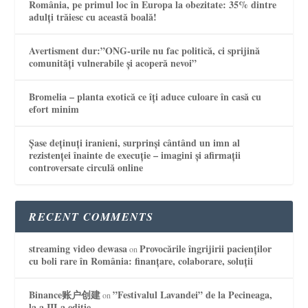
România, pe primul loc în Europa la obezitate: 35% dintre
adulți trăiesc cu această boală!
Avertisment dur:”ONG-urile nu fac politică, ci sprijină
comunități vulnerabile și acoperă nevoi”
Bromelia – planta exotică ce îți aduce culoare în casă cu
efort minim
Șase deținuți iranieni, surprinși cântând un imn al
rezistenței înainte de execuție – imagini și afirmații
controversate circulă online
RECENT COMMENTS
streaming video dewasa
Provocările îngrijirii pacienților
on
cu boli rare în România: finanțare, colaborare, soluții
Binance账户创建
”Festivalul Lavandei” de la Pecineaga,
on
la a III-a ediție