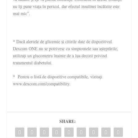
nu îți pune viața în pericol, dar efectul insulinei încălzite este
mai mic”.
* Dacă alertele de glicemie și citirile date de dispozitivul
Dexcom ONE nu se potrivesc cu simptomele sau așteptările,
utilizați un glucometru înainte de a lua decizii privind
tratamentul diabetului.
* Pentru o listă de dispozitive compatibile, vizitați
www.dexcom.com/compatibility.
SHARE: