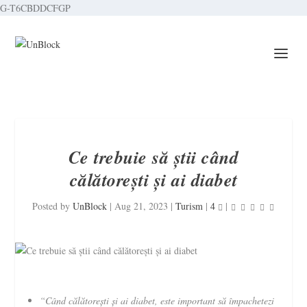
G-T6CBDDCFGP
Ce trebuie să știi când
călătorești și ai diabet
Posted by
UnBlock
|
Aug 21, 2023
|
Turism
|
4
|
“Când călătorești
și ai
diabet, este important să împachetezi