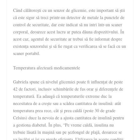
Când călătorești cu un senzor de glicemie, este important să știi
că este sigur să treci printr-un detector de metale la punctele de
control de securitate, dar este indicat să nu intri într-un scaner
corporal, deoarece acest lucru ar putea dăuna dispozitivului. În
acest caz, agentul de securitate ar trebui să fie informat despre
existența senzorului și să fie rugat ca verificarea să se facă cu un
scaner portabil.
Temperatura afectează medicamentele
Gabriela spune că nivelul glicemiei poate fi influențat de peste
42 de factori, inclusiv schimbările de fus orar și diferențele de
temperatură. Ea adaugă că temperaturile extreme duc la
necesitatea de a crește sau a scădea cantitatea de insulină: atât
temperatura prea rece, cât și prea caldă (peste 30 de grade
Celsius) duce la nevoia de a ajusta cantitatea de insulină pentru
a gestiona diabetul. În plus, “Pe vreme caldă, insulina nu
trebuie lăsată în mașină sau pe șezlongul de plajă, deoarece se
va încălzi și își va pierde eficiența. Utilizarea în aceste condiții