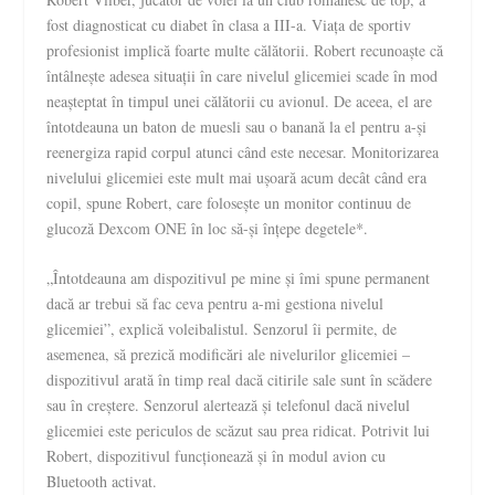
fost diagnosticat cu diabet în clasa a III-a. Viața de sportiv
profesionist implică foarte multe călătorii. Robert recunoaște că
întâlnește adesea situații în care nivelul glicemiei scade în mod
neașteptat în timpul unei călătorii cu avionul. De aceea, el are
întotdeauna un baton de muesli sau o banană la el pentru a-și
reenergiza rapid corpul atunci când este necesar. Monitorizarea
nivelului glicemiei este mult mai ușoară acum decât când era
copil, spune Robert, care folosește un monitor continuu de
glucoză Dexcom ONE în loc să-și înțepe degetele*.
„Întotdeauna am dispozitivul pe mine și îmi spune permanent
dacă ar trebui să fac ceva pentru a-mi gestiona nivelul
glicemiei”, explică voleibalistul. Senzorul îi permite, de
asemenea, să prezică modificări ale nivelurilor glicemiei –
dispozitivul arată în timp real dacă citirile sale sunt în scădere
sau în creștere. Senzorul alertează și telefonul dacă nivelul
glicemiei este periculos de scăzut sau prea ridicat. Potrivit lui
Robert, dispozitivul funcționează și în modul avion cu
Bluetooth activat.