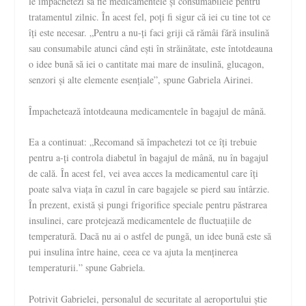
le împachetezi să fie medicamentele și consumabilele pentru
tratamentul zilnic. În acest fel, poți fi sigur că iei cu tine tot ce
îți este necesar. „Pentru a nu-ți faci griji că rămâi fără insulină
sau consumabile atunci când ești în străinătate, este întotdeauna
o idee bună să iei o cantitate mai mare de insulină, glucagon,
senzori și alte elemente esențiale”, spune Gabriela Airinei.
Împachetează întotdeauna medicamentele în bagajul de mână.
Ea a continuat: „Recomand să împachetezi tot ce îți trebuie
pentru a-ți controla diabetul în bagajul de mână, nu în bagajul
de cală. În acest fel, vei avea acces la medicamentul care îți
poate salva viața în cazul în care bagajele se pierd sau întârzie.
În prezent, există și pungi frigorifice speciale pentru păstrarea
insulinei, care protejează medicamentele de fluctuațiile de
temperatură. Dacă nu ai o astfel de pungă, un idee bună este să
pui insulina între haine, ceea ce va ajuta la menținerea
temperaturii.” spune Gabriela.
Potrivit Gabrielei, personalul de securitate al aeroportului știe