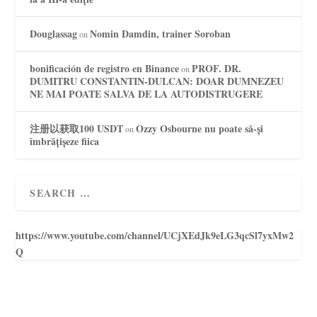
Douglassag
Nomin Damdin, trainer Soroban
on
bonificación de registro en Binance
PROF. DR.
on
DUMITRU CONSTANTIN-DULCAN: DOAR DUMNEZEU
NE MAI POATE SALVA DE LA AUTODISTRUGERE
注册以获取100 USDT
Ozzy Osbourne nu poate să-și
on
îmbrățișeze fiica
https://www.youtube.com/channel/UCjXEdJk9eLG3qcSl7yxMw2
Q