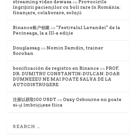
streaming video dewasa
Provocările
on
îngrijirii pacienților cu boli rare în România:
finanțare, colaborare, soluții
Binance账户创建
”Festivalul Lavandei” de la
on
Pecineaga, la a III-a ediție
Douglassag
Nomin Damdin, trainer
on
Soroban
bonificación de registro en Binance
PROF.
on
DR. DUMITRU CONSTANTIN-DULCAN: DOAR
DUMNEZEU NE MAI POATE SALVA DE LA
AUTODISTRUGERE
注册以获取100 USDT
Ozzy Osbourne nu poate
on
să-și îmbrățișeze fiica