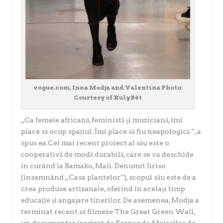
vogue.com, Inna Modja and Valentina Photo:
Courtesy of Xuly.Bët
„Ca femeie africană, feministă și muziciană, îmi
place să ocup spațiul. Îmi place să fiu neapologică ”, a
spus ea.Cel mai recent proiect al său este o
cooperativă de modă durabilă, care se va deschide
în curând la Bamako, Mali. Denumit Jiriso
(însemnând „Casa plantelor”), scopul său este de a
crea produse artizanale, oferind în același timp
educație și angajare tinerilor. De asemenea, Modja a
terminat recent să filmeze The Great Green Wall,