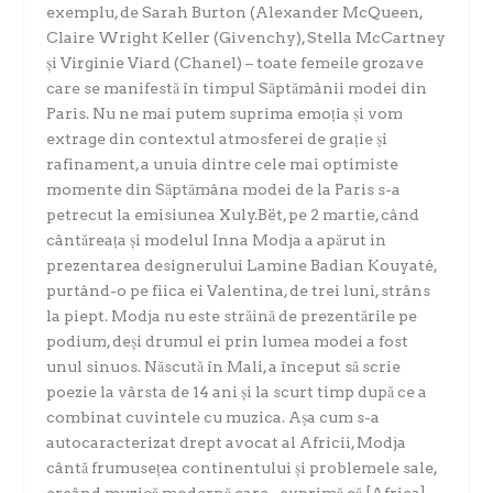
exemplu, de Sarah Burton (Alexander McQueen,
Claire Wright Keller (Givenchy), Stella McCartney
și Virginie Viard (Chanel) – toate femeile grozave
care se manifestă în timpul Săptămânii modei din
Paris. Nu ne mai putem suprima emoția și vom
extrage din contextul atmosferei de grație și
rafinament, a unuia dintre cele mai optimiste
momente din Săptămâna modei de la Paris s-a
petrecut la emisiunea Xuly.Bët, pe 2 martie, când
cântăreața și modelul Inna Modja a apărut in
prezentarea designerului Lamine Badian Kouyaté,
purtând-o pe fiica ei Valentina, de trei luni, strâns
la piept. Modja nu este străină de prezentările pe
podium, deși drumul ei prin lumea modei a fost
unul sinuos. Născută în Mali, a început să scrie
poezie la vârsta de 14 ani și la scurt timp după ce a
combinat cuvintele cu muzica. Așa cum s-a
autocaracterizat drept avocat al Africii, Modja
cântă frumusețea continentului și problemele sale,
creând muzică modernă care „exprimă că [Africa]