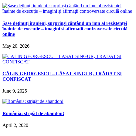
Șase deținuți iranieni, surprinși cântând un imn al rezistenței
înainte de execuție – imagini și afirmații controversate circulă
online
May 20, 2026
CĂLIN GEORGESCU – LĂSAT SINGUR, TRĂDAT ȘI
CONFISCAT
June 9, 2025
România: strigăt de abandon!
April 2, 2020