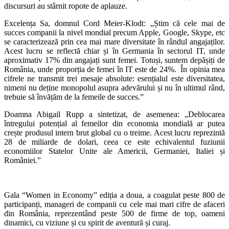
discursuri au stârnit ropote de aplauze.
Excelența Sa, domnul Cord Meier-Klodt: „Știm că cele mai de
succes companii la nivel mondial precum Apple, Google, Skype, etc
se caracterizează prin cea mai mare diversitate în rândul angajaților.
Acest lucru se reflectă chiar și în Germania în sectorul IT, unde
aproximativ 17% din angajați sunt femei. Totuși, suntem depășiți de
România, unde proporția de femei în IT este de 24%. În opinia mea
cifrele ne transmit trei mesaje absolute: esențialul este diversitatea,
nimeni nu deține monopolul asupra adevărului și nu în ultimul rând,
trebuie să învățăm de la femeile de succes.”
Doamna Abigail Rupp a sintetizat, de asemenea: „Deblocarea
întregului potențial al femeilor din economia mondială ar putea
crește produsul intern brut global cu o treime. Acest lucru reprezintă
28 de miliarde de dolari, ceea ce este echivalentul fuziunii
economiilor Statelor Unite ale Americii, Germaniei, Italiei și
României.”
Gala “Women in Economy” ediția a doua, a coagulat peste 800 de
participanți, manageri de companii cu cele mai mari cifre de afaceri
din România, reprezentând peste 500 de firme de top, oameni
dinamici, cu viziune și cu spirit de aventură și curaj.