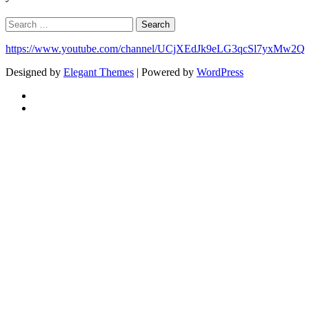
Search
for:
https://www.youtube.com/channel/UCjXEdJk9eLG3qcSl7yxMw2Q
Designed by
Elegant Themes
| Powered by
WordPress