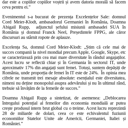
dar este a copiilor copiilor voștrii și avem datoria morală să facem
ceva pentru ei.”
Evenimentul s-a bucurat de prezența Excelențelor Sale: domnul
Cord Meier-Klodt, ambasadorul Germaniei în România, Doamna
Abigail Rupp, adjunctul șefului misiunii ambasadei SUA în
România și domnul Franck Neel, Președintele FPPG, ale căror
discursuri au stârnit ropote de aplauze.
Excelența Sa, domnul Cord Meier-Klodt: „Știm că cele mai de
succes companii la nivel mondial precum Apple, Google, Skype, etc
se caracterizează prin cea mai mare diversitate în rândul angajaților.
Acest lucru se reflectă chiar și în Germania în sectorul IT, unde
aproximativ 17% din angajați sunt femei. Totuși, suntem depășiți de
România, unde proporția de femei în IT este de 24%. În opinia mea
cifrele ne transmit trei mesaje absolute: esențialul este diversitatea,
nimeni nu deține monopolul asupra adevărului și nu în ultimul rând,
trebuie să învățăm de la femeile de succes.”
Doamna Abigail Rupp a sintetizat, de asemenea: „Deblocarea
întregului potențial al femeilor din economia mondială ar putea
crește produsul intern brut global cu o treime. Acest lucru reprezintă
28 de miliarde de dolari, ceea ce este echivalentul fuziunii
economiilor Statelor Unite ale Americii, Germaniei, Italiei și
României.”