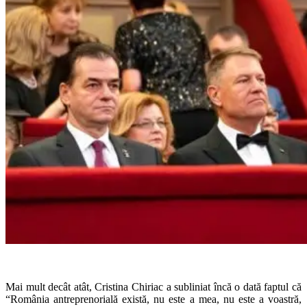
Mai mult decât atât, Cristina Chiriac a subliniat încă o dată faptul că
“România antreprenorială există, nu este a mea, nu este a voastră,