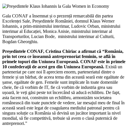
Gala CONAF a însemnat și o prezență remarcabilă din partea
Excelenței Sale, Președintele României, domnul Klaus Werner
Iohannis, a prim-ministrului interimar, Ludovic Orban, ministrului
interimar al Educației, Monica Anisie, ministrului interimar al
Transporturilor, Lucian Bode, ministrului interimar al Culturii,
Bogdan Gheorghiu.
Președintele CONAF, Cristina Chiriac a afirmat că “România,
prin tot ceea ce înseamnă antreprenoriat feminin, se află în
primele topuri din Uniunea Europeană. CONAF este în primele
10 confederaţii de acest gen din Uniunea Europeană.
Există un
parteneriat pe care noi îl apreciem enorm, parteneriatul dintre o
femeie și un bărbat, de aceea tema din această seară este egalitate de
șanse, egalitate de gen. Femeile sunt implicate în toate domeniile
cheie, fie că vorbim de IT, fie că vorbim de industria grea sau
ușoară, le veți găsi peste tot încercând să aducă echilibru. De fapt,
asta facem noi, construim un echilibru, armonizăm societatea
românească din toate punctele de vedere, iar mesajul meu de final în
această seară este legat de coagularea mediului patronal pentru că
singura soluție ca România să devină un jucător important la nivel
mondial, să fie competitivă, trebuie să avem o clasă puternică de
antreprenori.”