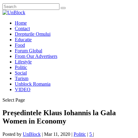
Home
Contact
Drepturile Omului
Educatie
Food
Forum Global
From Our Advertisers
Lifestyle
Politic
Social
Turism
Unblock Romania
VIDEO
Select Page
Președintele Klaus Iohannis la Gala
Women in Economy
Posted by
UnBlock
|
Mar 11, 2020
|
Politic
|
5
|