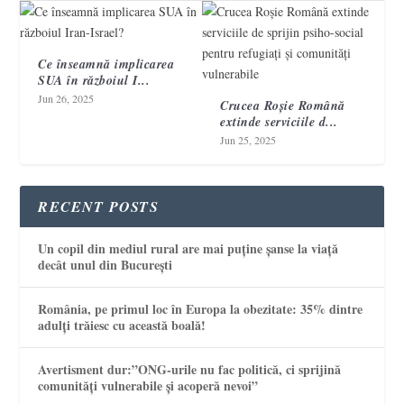
Ce înseamnă implicarea
SUA în războiul I...
Jun 26, 2025
Crucea Roșie Română
extinde serviciile d...
Jun 25, 2025
RECENT POSTS
Un copil din mediul rural are mai puține șanse la viață
decât unul din București
România, pe primul loc în Europa la obezitate: 35% dintre
adulți trăiesc cu această boală!
Avertisment dur:”ONG-urile nu fac politică, ci sprijină
comunități vulnerabile și acoperă nevoi”