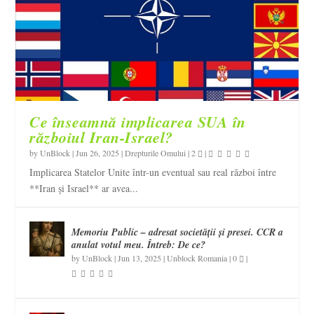
Ce înseamnă implicarea SUA în
războiul Iran-Israel?
by
UnBlock
|
Jun 26, 2025
|
Drepturile Omului
|
2
|
Implicarea Statelor Unite într-un eventual sau real război între
**Iran și Israel** ar avea...
Memoriu Public – adresat societății și presei. CCR a
anulat votul meu. Întreb: De ce?
by
UnBlock
|
Jun 13, 2025
|
Unblock Romania
|
0
|