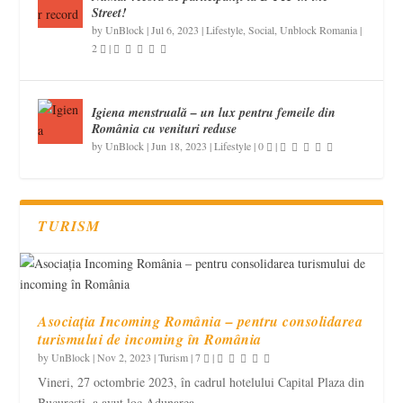
Street!
by
UnBlock
|
Jul 6, 2023
|
Lifestyle
,
Social
,
Unblock Romania
|
2
|
Igiena menstruală – un lux pentru femeile din
România cu venituri reduse
by
UnBlock
|
Jun 18, 2023
|
Lifestyle
|
0
|
TURISM
Asociația Incoming România – pentru consolidarea
turismului de incoming în România
by
UnBlock
|
Nov 2, 2023
|
Turism
|
7
|
Vineri, 27 octombrie 2023, în cadrul hotelului Capital Plaza din
București, a avut loc Adunarea...