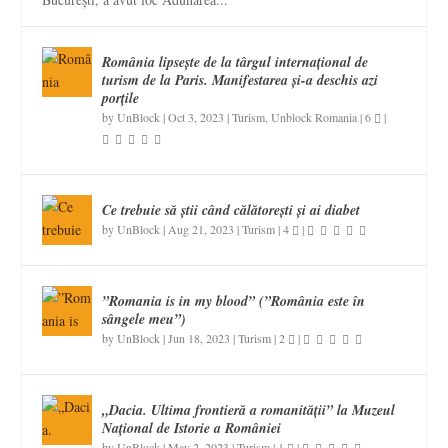
România lipsește de la târgul internațional de
turism de la Paris. Manifestarea și-a deschis azi
porțile
by
UnBlock
|
Oct 3, 2023
|
Turism
,
Unblock Romania
|
6
|
Ce trebuie să știi când călătorești și ai diabet
by
UnBlock
|
Aug 21, 2023
|
Turism
|
4
|
”Romania is in my blood” (”România este în
sângele meu”)
by
UnBlock
|
Jun 18, 2023
|
Turism
|
2
|
„Dacia. Ultima frontieră a romanității” la Muzeul
Național de Istorie a României
by
UnBlock
|
May 2, 2023
|
Turism
|
1
|