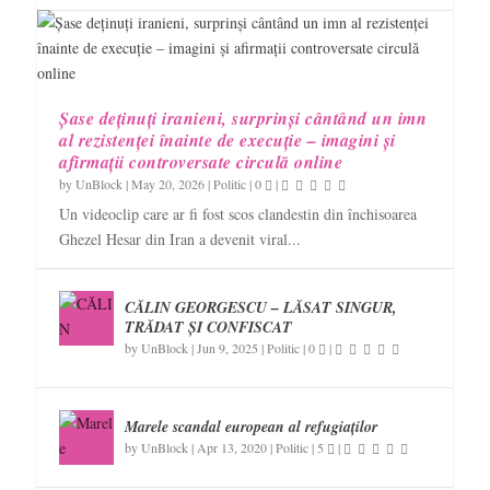
Șase deținuți iranieni, surprinși cântând un imn
al rezistenței înainte de execuție – imagini și
afirmații controversate circulă online
by
UnBlock
|
May 20, 2026
|
Politic
|
0
|
Un videoclip care ar fi fost scos clandestin din închisoarea
Ghezel Hesar din Iran a devenit viral...
CĂLIN GEORGESCU – LĂSAT SINGUR,
TRĂDAT ȘI CONFISCAT
by
UnBlock
|
Jun 9, 2025
|
Politic
|
0
|
Marele scandal european al refugiaților
by
UnBlock
|
Apr 13, 2020
|
Politic
|
5
|