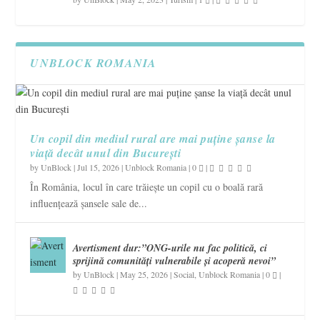
UNBLOCK ROMANIA
Un copil din mediul rural are mai puține șanse la
viață decât unul din București
by
UnBlock
|
Jul 15, 2026
|
Unblock Romania
|
0
|
În România, locul în care trăiește un copil cu o boală rară
influențează șansele sale de...
Avertisment dur:”ONG-urile nu fac politică, ci
sprijină comunități vulnerabile și acoperă nevoi”
by
UnBlock
|
May 25, 2026
|
Social
,
Unblock Romania
|
0
|