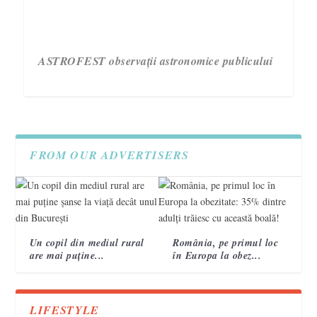
ASTROFEST observații astronomice publicului
FROM OUR ADVERTISERS
Un copil din mediul rural
România, pe primul loc
are mai puține...
în Europa la obez...
3 semne care te ajută să recunoști un accident
Campania „Are nevoie de tine. Vorbește cu ea!”
VIDEO. Topografi militari
vascular cerebral 2
încheie a treia ediție.
LIFESTYLE