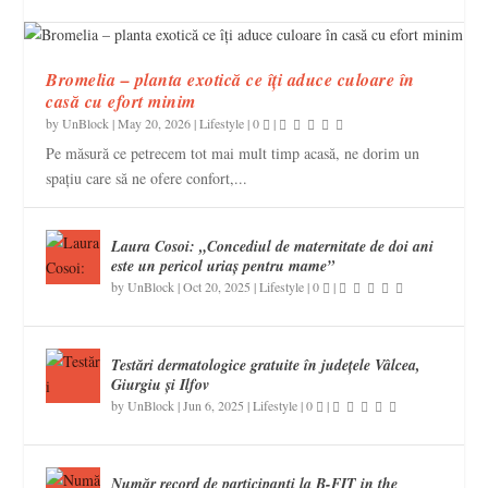
Bromelia – planta exotică ce îți aduce culoare în
casă cu efort minim
by
UnBlock
|
May 20, 2026
|
Lifestyle
|
0
|
Pe măsură ce petrecem tot mai mult timp acasă, ne dorim un
spațiu care să ne ofere confort,...
Laura Cosoi: „Concediul de maternitate de doi ani
este un pericol uriaș pentru mame”
by
UnBlock
|
Oct 20, 2025
|
Lifestyle
|
0
|
Testări dermatologice gratuite în județele Vâlcea,
Giurgiu și Ilfov
by
UnBlock
|
Jun 6, 2025
|
Lifestyle
|
0
|
Număr record de participanţi la B-FIT in the