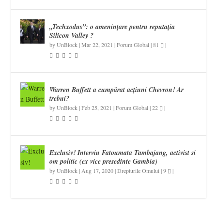
„Techxodus”: o amenințare pentru reputația
Silicon Valley ?
by
UnBlock
|
Mar 22, 2021
|
Forum Global
|
81
|
Warren Buffett a cumpărat acțiuni Chevron! Ar
trebui?
by
UnBlock
|
Feb 25, 2021
|
Forum Global
|
22
|
Exclusiv! Interviu Fatoumata Tambajang, activist si
om politic (ex vice presedinte Gambia)
by
UnBlock
|
Aug 17, 2020
|
Drepturile Omului
|
9
|