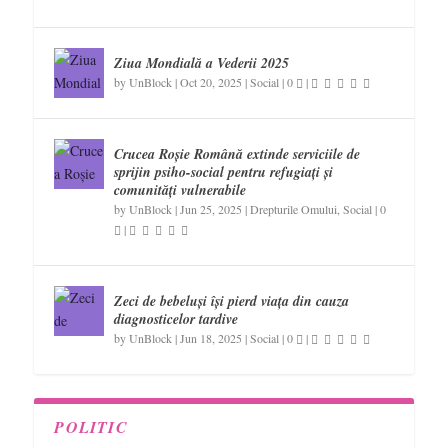
Ziua Mondială a Vederii 2025
by
UnBlock
|
Oct 20, 2025
|
Social
|
0
|
Crucea Roșie Română extinde serviciile de
sprijin psiho-social pentru refugiați și
comunități vulnerabile
by
UnBlock
|
Jun 25, 2025
|
Drepturile Omului
,
Social
|
0
|
Zeci de bebeluși își pierd viața din cauza
diagnosticelor tardive
by
UnBlock
|
Jun 18, 2025
|
Social
|
0
|
POLITIC