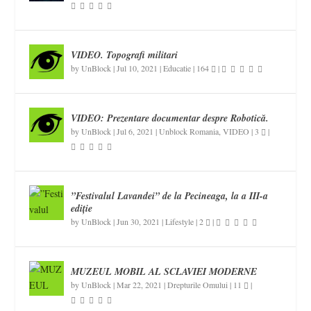
VIDEO. Topografi militari
by
UnBlock
|
Jul 10, 2021
|
Educatie
|
164
|
VIDEO: Prezentare documentar despre Robotică.
by
UnBlock
|
Jul 6, 2021
|
Unblock Romania
,
VIDEO
|
3
|
”Festivalul Lavandei” de la Pecineaga, la a III-a
ediție
by
UnBlock
|
Jun 30, 2021
|
Lifestyle
|
2
|
MUZEUL MOBIL AL SCLAVIEI MODERNE
by
UnBlock
|
Mar 22, 2021
|
Drepturile Omului
|
11
|