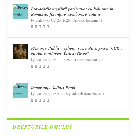
Provocările îngrijirii pacienților cu boli rare în
România: finanțare, colaborare, soluții
by
UnBlock
|
Oct 20, 2025
|
Unblock Romania
|
1
|
Memoriu Public – adresat societății și presei. CCR a
anulat votul meu. Întreb: De ce?
by
UnBlock
|
Jun 13, 2025
|
Unblock Romania
|
0
|
Importanța Salinei Praid
by
UnBlock
|
Jun 9, 2025
|
Unblock Romania
|
0
|
DREPTURILE OMULUI