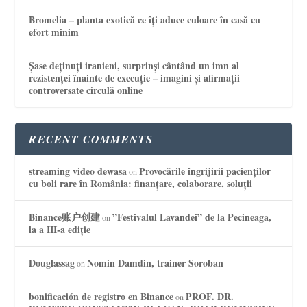
Bromelia – planta exotică ce îți aduce culoare în casă cu
efort minim
Șase deținuți iranieni, surprinși cântând un imn al
rezistenței înainte de execuție – imagini și afirmații
controversate circulă online
RECENT COMMENTS
streaming video dewasa
Provocările îngrijirii pacienților
on
cu boli rare în România: finanțare, colaborare, soluții
Binance账户创建
”Festivalul Lavandei” de la Pecineaga,
on
la a III-a ediție
Douglassag
Nomin Damdin, trainer Soroban
on
bonificación de registro en Binance
PROF. DR.
on