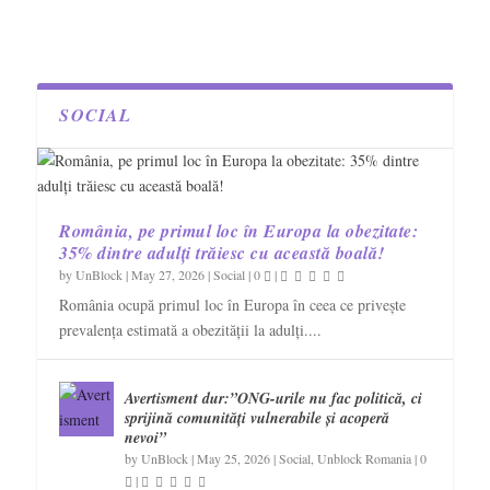
SOCIAL
România, pe primul loc în Europa la obezitate:
35% dintre adulți trăiesc cu această boală!
by
UnBlock
|
May 27, 2026
|
Social
|
0
|
România ocupă primul loc în Europa în ceea ce privește
prevalența estimată a obezității la adulți....
Avertisment dur:”ONG-urile nu fac politică, ci
sprijină comunități vulnerabile și acoperă
nevoi”
by
UnBlock
|
May 25, 2026
|
Social
,
Unblock Romania
|
0
|