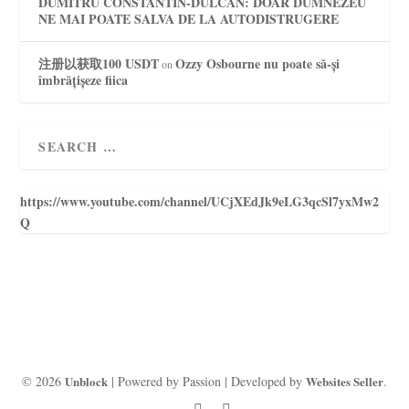
DUMITRU CONSTANTIN-DULCAN: DOAR DUMNEZEU
NE MAI POATE SALVA DE LA AUTODISTRUGERE
注册以获取100 USDT
Ozzy Osbourne nu poate să-și
on
îmbrățișeze fiica
https://www.youtube.com/channel/UCjXEdJk9eLG3qcSl7yxMw2
Q
© 2026
Unblock
| Powered by Passion | Developed by
Websites Seller
.