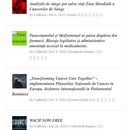
Analizele de sânge pot salva vieți Ziua Mondială a
Cancerelor de Sânge
by
UnBlock
|
Jun 6, 2025
|
Social
|
0
|
Paracetamolul și Metforminul ar putea dispărea din
farmacii. Blocaje legislative și administrative
amenință accesul la medicamente.
by
UnBlock
|
Nov 5, 2024
|
Drepturile Omului
|
3
|
„Transforming Cancer Care Together” –
implementarea Planurilor Naţionale de Cancer în
Europa, dezbatere internaţională în Parlamentul
României
by
UnBlock
|
Nov 5, 2024
|
Forum Global
|
0
|
WACH NOW FREE
by
UnBlock
|
Sep 28, 2024
|
Unblock Romania
|
3
|