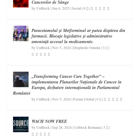
Cancerelor de Sânge
by
UnBlock
|
Jun 6, 2025
|
Social
|
0
|
Paracetamolul și Metforminul ar putea dispărea din
farmacii. Blocaje legislative și administrative
amenință accesul la medicamente.
by
UnBlock
|
Nov 5, 2024
|
Drepturile Omului
|
3
|
„Transforming Cancer Care Together” –
implementarea Planurilor Naţionale de Cancer în
Europa, dezbatere internaţională în Parlamentul
României
by
UnBlock
|
Nov 5, 2024
|
Forum Global
|
0
|
WACH NOW FREE
by
UnBlock
|
Sep 28, 2024
|
Unblock Romania
|
3
|