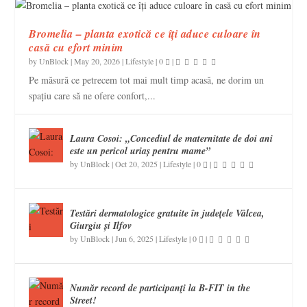
Bromelia – planta exotică ce îți aduce culoare în
casă cu efort minim
by
UnBlock
|
May 20, 2026
|
Lifestyle
|
0
|
Pe măsură ce petrecem tot mai mult timp acasă, ne dorim un
spațiu care să ne ofere confort,...
Laura Cosoi: „Concediul de maternitate de doi ani
este un pericol uriaș pentru mame”
by
UnBlock
|
Oct 20, 2025
|
Lifestyle
|
0
|
Testări dermatologice gratuite în județele Vâlcea,
Giurgiu și Ilfov
by
UnBlock
|
Jun 6, 2025
|
Lifestyle
|
0
|
Număr record de participanţi la B-FIT in the
Street!