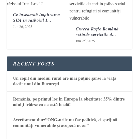
Ce înseamnă implicarea
SUA în războiul I...
Jun 26, 2025
Crucea Roșie Română
extinde serviciile d...
Jun 25, 2025
RECENT POSTS
Un copil din mediul rural are mai puține șanse la viață
decât unul din București
România, pe primul loc în Europa la obezitate: 35% dintre
adulți trăiesc cu această boală!
Avertisment dur:”ONG-urile nu fac politică, ci sprijină
comunități vulnerabile și acoperă nevoi”