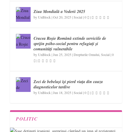
Ziua Mondială a Vederii 2025
by
UnBlock
|
Oct 20, 2025
|
Social
|
0
|
Crucea Roșie Română extinde serviciile de
sprijin psiho-social pentru refugiați și
comunități vulnerabile
by
UnBlock
|
Jun 25, 2025
|
Drepturile Omului
,
Social
|
0
|
Zeci de bebeluși își pierd viața din cauza
diagnosticelor tardive
by
UnBlock
|
Jun 18, 2025
|
Social
|
0
|
POLITIC