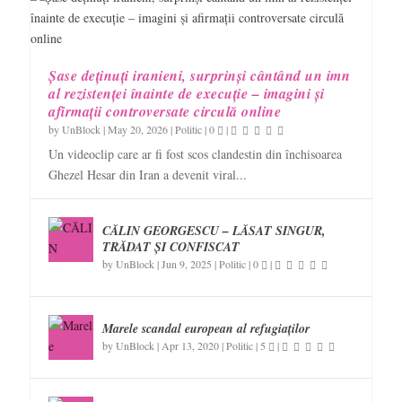
Șase deținuți iranieni, surprinși cântând un imn
al rezistenței înainte de execuție – imagini și
afirmații controversate circulă online
by
UnBlock
|
May 20, 2026
|
Politic
|
0
|
Un videoclip care ar fi fost scos clandestin din închisoarea
Ghezel Hesar din Iran a devenit viral...
CĂLIN GEORGESCU – LĂSAT SINGUR,
TRĂDAT ȘI CONFISCAT
by
UnBlock
|
Jun 9, 2025
|
Politic
|
0
|
Marele scandal european al refugiaților
by
UnBlock
|
Apr 13, 2020
|
Politic
|
5
|