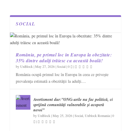
SOCIAL
România, pe primul loc în Europa la obezitate:
35% dintre adulți trăiesc cu această boală!
by
UnBlock
|
May 27, 2026
|
Social
|
0
|
România ocupă primul loc în Europa în ceea ce privește
prevalența estimată a obezității la adulți....
Avertisment dur:”ONG-urile nu fac politică, ci
sprijină comunități vulnerabile și acoperă
nevoi”
by
UnBlock
|
May 25, 2026
|
Social
,
Unblock Romania
|
0
|