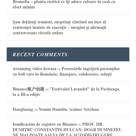
Bromelia – planta exotică ce îți aduce culoare în casă cu
efort minim
Șase deținuți iranieni, surprinși cântând un imn al
rezistenței înainte de execuție – imagini și afirmații
controversate circulă online
RECENT COMMENTS
streaming video dewasa
Provocările îngrijirii pacienților
on
cu boli rare în România: finanțare, colaborare, soluții
Binance账户创建
”Festivalul Lavandei” de la Pecineaga,
on
la a III-a ediție
Douglassag
Nomin Damdin, trainer Soroban
on
bonificación de registro en Binance
PROF. DR.
on
DUMITRU CONSTANTIN-DULCAN: DOAR DUMNEZEU
NE MAI POATE SALVA DE LA AUTODISTRUGERE