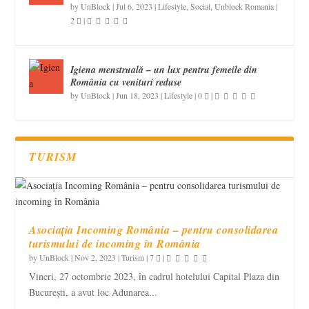
by
UnBlock
|
Jul 6, 2023
|
Lifestyle
,
Social
,
Unblock Romania
|
2
|
Igiena menstruală – un lux pentru femeile din
România cu venituri reduse
by
UnBlock
|
Jun 18, 2023
|
Lifestyle
|
0
|
TURISM
Asociația Incoming România – pentru consolidarea
turismului de incoming în România
by
UnBlock
|
Nov 2, 2023
|
Turism
|
7
|
Vineri, 27 octombrie 2023, în cadrul hotelului Capital Plaza din
București, a avut loc Adunarea...