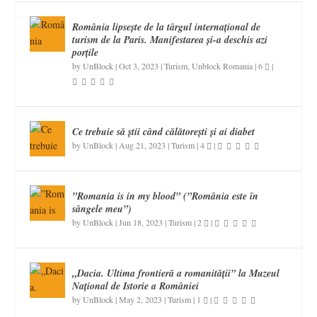
România lipsește de la târgul internațional de
turism de la Paris. Manifestarea și-a deschis azi
porțile
by
UnBlock
|
Oct 3, 2023
|
Turism
,
Unblock Romania
|
6
|
Ce trebuie să știi când călătorești și ai diabet
by
UnBlock
|
Aug 21, 2023
|
Turism
|
4
|
”Romania is in my blood” (”România este în
sângele meu”)
by
UnBlock
|
Jun 18, 2023
|
Turism
|
2
|
„Dacia. Ultima frontieră a romanității” la Muzeul
Național de Istorie a României
by
UnBlock
|
May 2, 2023
|
Turism
|
1
|