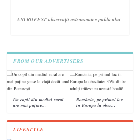
ASTROFEST observații astronomice publicului
FROM OUR ADVERTISERS
Un copil din mediul rural
România, pe primul loc
are mai puține...
în Europa la obez...
3 semne care te ajută să recunoști un accident
Campania „Are nevoie de tine. Vorbește cu ea!”
VIDEO. Topografi militari
vascular cerebral 2
încheie a treia ediție.
LIFESTYLE