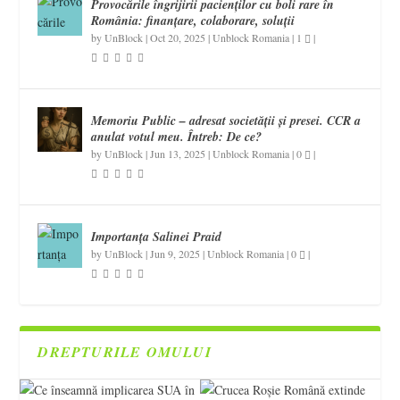
Provocările îngrijirii pacienților cu boli rare în
România: finanțare, colaborare, soluții
by
UnBlock
|
Oct 20, 2025
|
Unblock Romania
|
1
|
Memoriu Public – adresat societății și presei. CCR a
anulat votul meu. Întreb: De ce?
by
UnBlock
|
Jun 13, 2025
|
Unblock Romania
|
0
|
Importanța Salinei Praid
by
UnBlock
|
Jun 9, 2025
|
Unblock Romania
|
0
|
DREPTURILE OMULUI