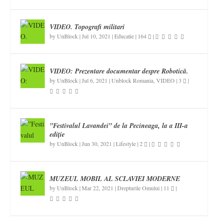
VIDEO. Topografi militari
by
UnBlock
|
Jul 10, 2021
|
Educatie
|
164
|
VIDEO: Prezentare documentar despre Robotică.
by
UnBlock
|
Jul 6, 2021
|
Unblock Romania
,
VIDEO
|
3
|
”Festivalul Lavandei” de la Pecineaga, la a III-a
ediție
by
UnBlock
|
Jun 30, 2021
|
Lifestyle
|
2
|
MUZEUL MOBIL AL SCLAVIEI MODERNE
by
UnBlock
|
Mar 22, 2021
|
Drepturile Omului
|
11
|