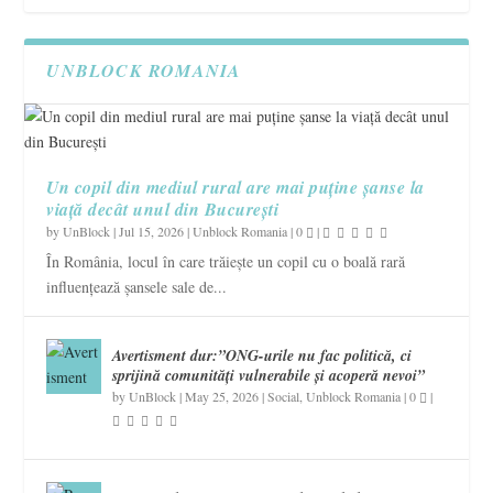
UNBLOCK ROMANIA
Un copil din mediul rural are mai puține șanse la
viață decât unul din București
by
UnBlock
|
Jul 15, 2026
|
Unblock Romania
|
0
|
În România, locul în care trăiește un copil cu o boală rară
influențează șansele sale de...
Avertisment dur:”ONG-urile nu fac politică, ci
sprijină comunități vulnerabile și acoperă nevoi”
by
UnBlock
|
May 25, 2026
|
Social
,
Unblock Romania
|
0
|