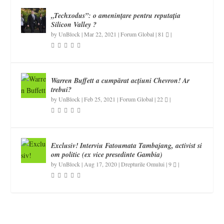
„Techxodus”: o amenințare pentru reputația
Silicon Valley ?
by
UnBlock
|
Mar 22, 2021
|
Forum Global
|
81
|
Warren Buffett a cumpărat acțiuni Chevron! Ar
trebui?
by
UnBlock
|
Feb 25, 2021
|
Forum Global
|
22
|
Exclusiv! Interviu Fatoumata Tambajang, activist si
om politic (ex vice presedinte Gambia)
by
UnBlock
|
Aug 17, 2020
|
Drepturile Omului
|
9
|