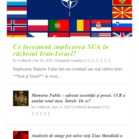
Ce înseamnă implicarea SUA în
războiul Iran-Israel?
by
UnBlock
|
Jun 26, 2025
|
Drepturile Omului
|
2
|
Implicarea Statelor Unite într-un eventual sau real război între
**Iran și Israel** ar avea...
Memoriu Public – adresat societății și presei. CCR a
anulat votul meu. Întreb: De ce?
by
UnBlock
|
Jun 13, 2025
|
Unblock Romania
|
0
|
Analizele de sânge pot salva vieți Ziua Mondială a