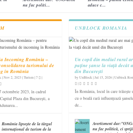
nu fac politi...
aduce c...
SM
UNBLOCK ROMANIA
ia Incoming România –
Un copil din mediul rural a
consolidarea turismului de
puține șanse la viață decât 
ng în România
din București
k
|
Nov 2, 2023
|
Turism
|
7
|
by
UnBlock
|
Jul 15, 2026
|
Unblock Ro
|
În România, locul în care trăiește 
7 octombrie 2023, în cadrul
cu o boală rară influențează șansele
 Capital Plaza din București, a
de...
Adunarea...
Avertisment dur:”ONG-
România lipsește de la târgul
nu fac politică, ci sprij
internațional de turism de la