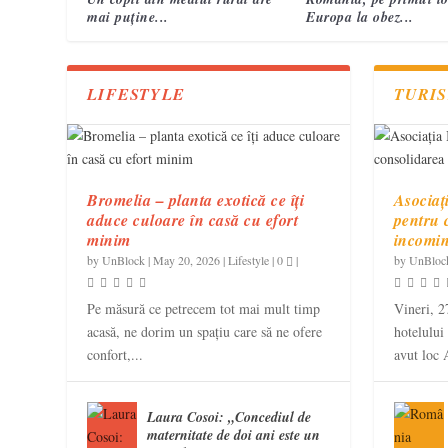
mai puține...
Europa la obez...
LIFESTYLE
TURI
Bromelia – planta exotică ce îți
Asociaț
aduce culoare în casă cu efort
pentru 
minim
incomi
by
UnBlock
|
May 20, 2026
|
Lifestyle
|
0
|
by
UnBloc
Pe măsură ce petrecem tot mai mult timp
Vineri, 2
acasă, ne dorim un spațiu care să ne ofere
hotelului
confort,...
avut loc 
Laura Cosoi: „Concediul de
maternitate de doi ani este un