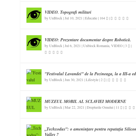
VIDEO. Topografi militari
by
UnBlock
|
Jul 10, 2021
|
Educatie
|
164
|
VIDEO: Prezentare documentar despre Robotică.
by
UnBlock
|
Jul 6, 2021
|
Unblock Romania
,
VIDEO
|
3
|
”Festivalul Lavandei” de la Pecineaga, la a III-a ed
by
UnBlock
|
Jun 30, 2021
|
Lifestyle
|
2
|
MUZEUL MOBIL AL SCLAVIEI MODERNE
by
UnBlock
|
Mar 22, 2021
|
Drepturile Omului
|
11
|
„Techxodus”: o amenințare pentru reputația Silico
Valley ?