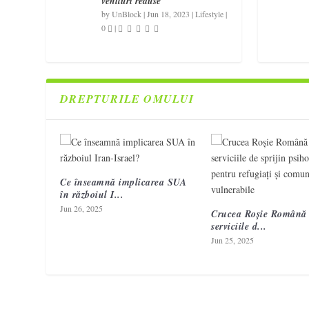
venituri reduse
by
UnBlock
|
Jun 18, 2023
|
Lifestyle
|
0
|
DREPTURILE OMULUI
Ce înseamnă implicarea SUA
în războiul I...
Jun 26, 2025
Crucea Roșie Română 
serviciile d...
Jun 25, 2025