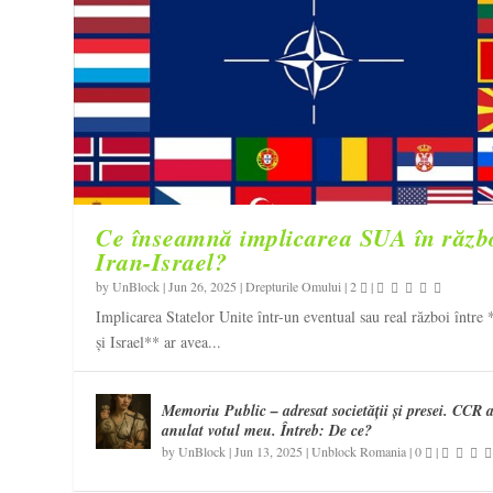
Ce înseamnă implicarea SUA în răzb
Iran-Israel?
by
UnBlock
|
Jun 26, 2025
|
Drepturile Omului
|
2
|
Implicarea Statelor Unite într-un eventual sau real război între 
și Israel** ar avea...
Memoriu Public – adresat societății și presei. CCR 
anulat votul meu. Întreb: De ce?
by
UnBlock
|
Jun 13, 2025
|
Unblock Romania
|
0
|