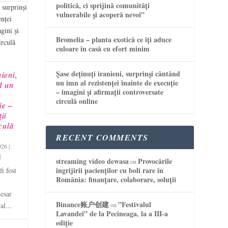
politică, ci sprijină comunități
vulnerabile și acoperă nevoi”
Bromelia – planta exotică ce îți aduce
culoare în casă cu efort minim
Șase deținuți iranieni, surprinși cântând
nieni,
un imn al rezistenței înainte de execuție
d un
– imagini și afirmații controversate
circulă online
ie –
ii
culă
RECENT COMMENTS
026
|
streaming video dewasa
Provocările
on
îngrijirii pacienților cu boli rare în
i fost
România: finanțare, colaborare, soluții
esar
Binance账户创建
”Festivalul
al...
on
Lavandei” de la Pecineaga, la a III-a
ediție