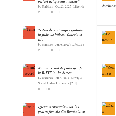
pericol uriaș pentru mame”
deschis az
by
UnBlock
|
Oct 20, 2025
|
Lifestyle
|
0
|
Testări dermatologice gratuite
în județele Vâlcea, Giurgiu și
Ilfov
by
UnBlock
|
Jun 6, 2025
|
Lifestyle
|
0
|
Număr record de participanţi
la B-FIT in the Street!
by
UnBlock
|
Jul 6, 2023
|
Lifestyle
,
Social
,
Unblock Romania
|
2
|
Igiena menstruală – un lux
pentru femeile din România cu