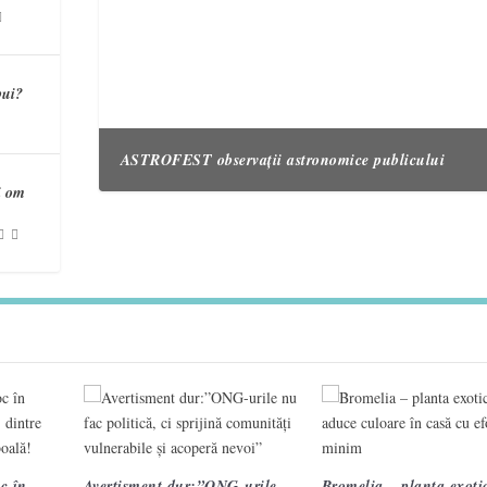
bui?
ASTROFEST observații astronomice publicului
i om
3 semne care te ajută să recunoști un accident vascul
Campania „Are nevoie de tine. Vorbește cu ea!” înche
cerebral 2
treia ediție.
VIDEO. Topografi militari
c în
Avertisment dur:”ONG-urile
Bromelia – planta exotic