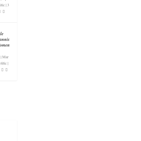
itic
|
3
le
annis
Women
|
Mar
litic
|