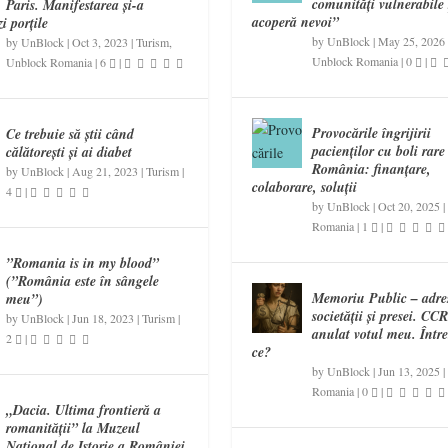
comunități vulnerabile 
Paris. Manifestarea și-a
acoperă nevoi”
i porțile
by
UnBlock
|
May 25, 2026
by
UnBlock
|
Oct 3, 2023
|
Turism
,
Unblock Romania
|
0
|
Unblock Romania
|
6
|
Provocările îngrijirii
Ce trebuie să știi când
pacienților cu boli rare
călătorești și ai diabet
România: finanțare,
by
UnBlock
|
Aug 21, 2023
|
Turism
|
colaborare, soluții
4
|
by
UnBlock
|
Oct 20, 2025
|
Romania
|
1
|
”Romania is in my blood”
(”România este în sângele
Memoriu Public – adre
meu”)
societății și presei. CC
by
UnBlock
|
Jun 18, 2023
|
Turism
|
anulat votul meu. Într
2
|
ce?
by
UnBlock
|
Jun 13, 2025
|
Romania
|
0
|
„Dacia. Ultima frontieră a
romanității” la Muzeul
Național de Istorie a României