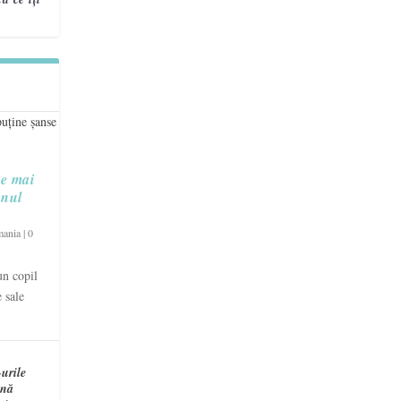
re mai
unul
mania
|
0
un copil
 sale
urile
ină