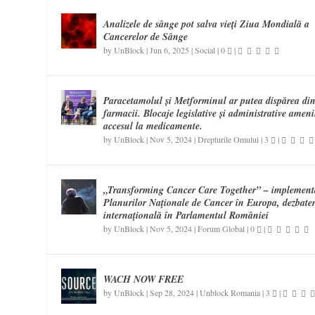
Analizele de sânge pot salva vieți Ziua Mondială a
Cancerelor de Sânge
by
UnBlock
|
Jun 6, 2025
|
Social
|
0
|
Paracetamolul și Metforminul ar putea dispărea di
farmacii. Blocaje legislative și administrative amen
accesul la medicamente.
by
UnBlock
|
Nov 5, 2024
|
Drepturile Omului
|
3
|
„Transforming Cancer Care Together” – implement
Planurilor Naţionale de Cancer în Europa, dezbate
internaţională în Parlamentul României
by
UnBlock
|
Nov 5, 2024
|
Forum Global
|
0
|
WACH NOW FREE
by
UnBlock
|
Sep 28, 2024
|
Unblock Romania
|
3
|