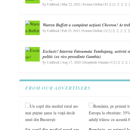
by
UnBlock
|
Mar 22, 2021
|
Forum Global
|
81
|
Warren Buffett a cumpărat acțiuni Chevron! Ar tre
by
UnBlock
|
Feb 25, 2021
|
Forum Global
|
22
|
Exclusiv! Interviu Fatoumata Tambajang, activist s
politic (ex vice presedinte Gambia)
by
UnBlock
|
Aug 17, 2020
|
Drepturile Omului
|
9
|
FROM OUR ADVERTISERS
Un copil din mediul rural are
România, pe primul lo