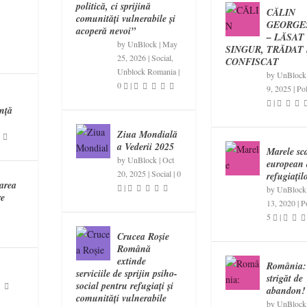
politică, ci sprijină
CĂLIN
comunități vulnerabile și
GEORGE
acoperă nevoi”
– LĂSAT
by
UnBlock
|
May
SINGUR, TRĂDAT 
25, 2026
|
Social
,
CONFISCAT
Unblock Romania
|
by
UnBlock
0
|
9, 2025
|
Pol
n
|
ință
Ziua Mondială
a Vederii 2025
Marele sc
by
UnBlock
|
Oct
european 
20, 2025
|
Social
|
0
refugiațil
area
|
by
UnBlock
re
13, 2020
|
Po
5
|
Crucea Roșie
Română
extinde
România:
serviciile de sprijin psiho-
strigăt de
social pentru refugiați și
abandon!
comunități vulnerabile
by
UnBlock