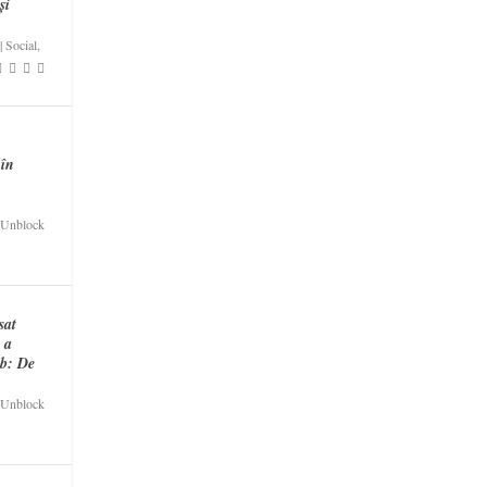
și
|
Social
,
 în
Unblock
sat
R a
eb: De
Unblock