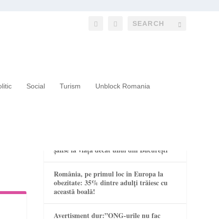
litic
Social
Turism
Unblock Romania
RECENT POSTS
Un copil din mediul rural are mai puține
șanse la viață decât unul din București
România, pe primul loc în Europa la
obezitate: 35% dintre adulți trăiesc cu
această boală!
Avertisment dur:”ONG-urile nu fac