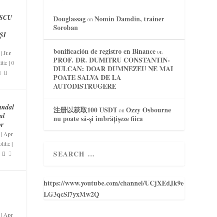
SCU
Douglassag
Nomin Damdin, trainer
on
Soroban
ȘI
bonificación de registro en Binance
on
|
Jun
PROF. DR. DUMITRU CONSTANTIN-
itic
|
0
DULCAN: DOAR DUMNEZEU NE MAI
POATE SALVA DE LA
AUTODISTRUGERE
andal
注册以获取100 USDT
Ozzy Osbourne
on
al
nu poate să-și îmbrățișeze fiica
or
|
Apr
litic
|
https://www.youtube.com/channel/UCjXEdJk9e
LG3qcSl7yxMw2Q
|
Apr