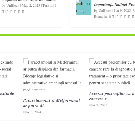
Importanța Salinei Pra
by
UnBlock
|
May 2, 2023
|
Turism
|
1
by
UnBlock
|
Jun 9, 2025
|
U
|
Romania
|
0
|
extinde
Accesul pacienților cu bo
cancere r...
Paracetamolul și Metforminul
Nov 2, 2023
ar putea di...
Nov 5, 2024