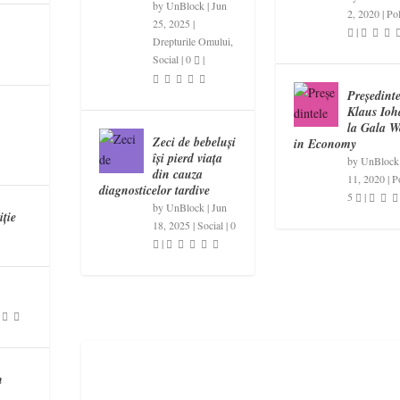
by
UnBlock
|
Jun
2, 2020
|
Pol
25, 2025
|
|
Drepturile Omului
,
Social
|
0
|
Președinte
Klaus Ioh
la Gala 
Zeci de bebeluși
in Economy
își pierd viața
by
UnBlock
din cauza
11, 2020
|
Po
diagnosticelor tardive
5
|
by
UnBlock
|
Jun
iție
18, 2025
|
Social
|
0
|
n