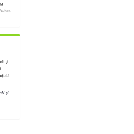
id
nblock
li și