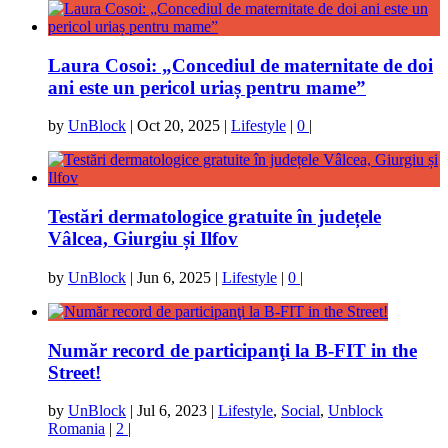
Laura Cosoi: „Concediul de maternitate de doi
ani este un pericol uriaș pentru mame”
by
UnBlock
|
Oct 20, 2025
|
Lifestyle
|
0
|
Testări dermatologice gratuite în județele
Vâlcea, Giurgiu și Ilfov
by
UnBlock
|
Jun 6, 2025
|
Lifestyle
|
0
|
Număr record de participanţi la B-FIT in the
Street!
by
UnBlock
|
Jul 6, 2023
|
Lifestyle
,
Social
,
Unblock
Romania
|
2
|