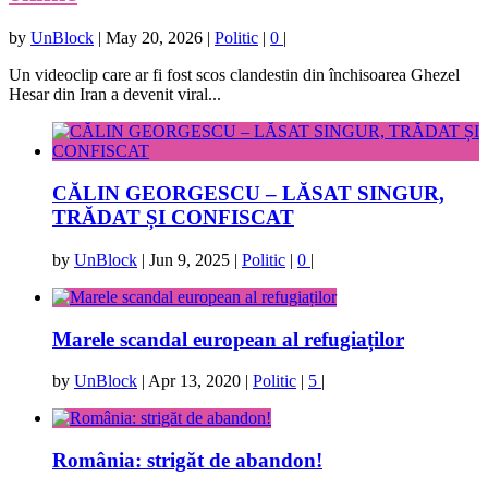
by
UnBlock
|
May 20, 2026
|
Politic
|
0
|
Un videoclip care ar fi fost scos clandestin din închisoarea Ghezel
Hesar din Iran a devenit viral...
CĂLIN GEORGESCU – LĂSAT SINGUR,
TRĂDAT ȘI CONFISCAT
by
UnBlock
|
Jun 9, 2025
|
Politic
|
0
|
Marele scandal european al refugiaților
by
UnBlock
|
Apr 13, 2020
|
Politic
|
5
|
România: strigăt de abandon!