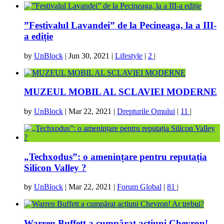
”Festivalul Lavandei” de la Pecineaga, la a III-
a ediție
by
UnBlock
|
Jun 30, 2021
|
Lifestyle
|
2
|
MUZEUL MOBIL AL SCLAVIEI MODERNE
by
UnBlock
|
Mar 22, 2021
|
Drepturile Omului
|
11
|
„Techxodus”: o amenințare pentru reputația
Silicon Valley ?
by
UnBlock
|
Mar 22, 2021
|
Forum Global
|
81
|
Warren Buffett a cumpărat acțiuni Chevron!