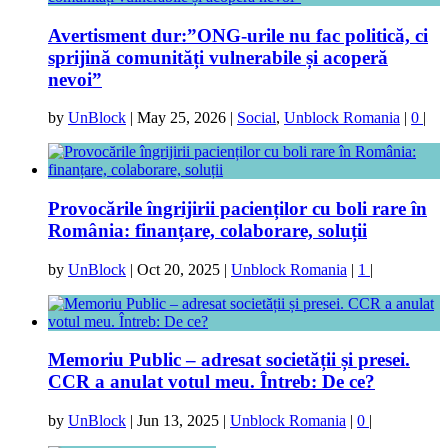
Avertisment dur:”ONG-urile nu fac politică, ci
sprijină comunități vulnerabile și acoperă
nevoi”
by
UnBlock
|
May 25, 2026
|
Social
,
Unblock Romania
|
0
|
Provocările îngrijirii pacienților cu boli rare în
România: finanțare, colaborare, soluții
by
UnBlock
|
Oct 20, 2025
|
Unblock Romania
|
1
|
Memoriu Public – adresat societății și presei.
CCR a anulat votul meu. Întreb: De ce?
by
UnBlock
|
Jun 13, 2025
|
Unblock Romania
|
0
|