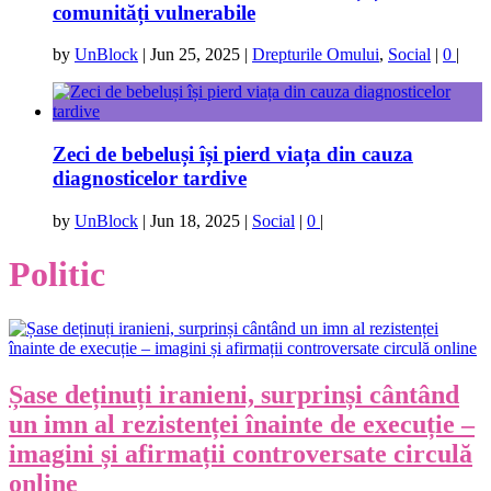
comunități vulnerabile
by
UnBlock
|
Jun 25, 2025
|
Drepturile Omului
,
Social
|
0
|
Zeci de bebeluși își pierd viața din cauza
diagnosticelor tardive
by
UnBlock
|
Jun 18, 2025
|
Social
|
0
|
Politic
Șase deținuți iranieni, surprinși cântând
un imn al rezistenței înainte de execuție –
imagini și afirmații controversate circulă
online