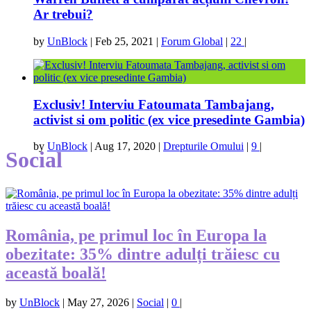
Ar trebui?
by
UnBlock
|
Feb 25, 2021
|
Forum Global
|
22
|
Exclusiv! Interviu Fatoumata Tambajang,
activist si om politic (ex vice presedinte Gambia)
by
UnBlock
|
Aug 17, 2020
|
Drepturile Omului
|
9
|
Social
România, pe primul loc în Europa la
obezitate: 35% dintre adulți trăiesc cu
această boală!
by
UnBlock
|
May 27, 2026
|
Social
|
0
|