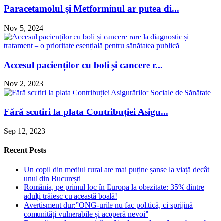
Paracetamolul și Metforminul ar putea di...
Nov 5, 2024
Accesul pacienților cu boli și cancere r...
Nov 2, 2023
Fără scutiri la plata Contribuției Asigu...
Sep 12, 2023
Recent Posts
Un copil din mediul rural are mai puține șanse la viață decât
unul din București
România, pe primul loc în Europa la obezitate: 35% dintre
adulți trăiesc cu această boală!
Avertisment dur:”ONG-urile nu fac politică, ci sprijină
comunități vulnerabile și acoperă nevoi”