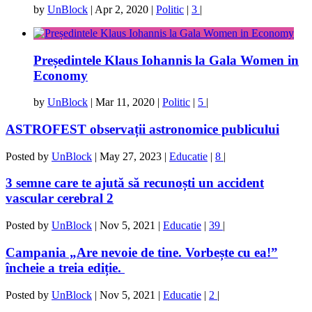
by
UnBlock
|
Apr 2, 2020
|
Politic
|
3
|
Președintele Klaus Iohannis la Gala Women in
Economy
by
UnBlock
|
Mar 11, 2020
|
Politic
|
5
|
ASTROFEST observații astronomice publicului
Posted by
UnBlock
|
May 27, 2023
|
Educatie
|
8
|
3 semne care te ajută să recunoști un accident
vascular cerebral 2
Posted by
UnBlock
|
Nov 5, 2021
|
Educatie
|
39
|
Campania „Are nevoie de tine. Vorbește cu ea!”
încheie a treia ediție.
Posted by
UnBlock
|
Nov 5, 2021
|
Educatie
|
2
|