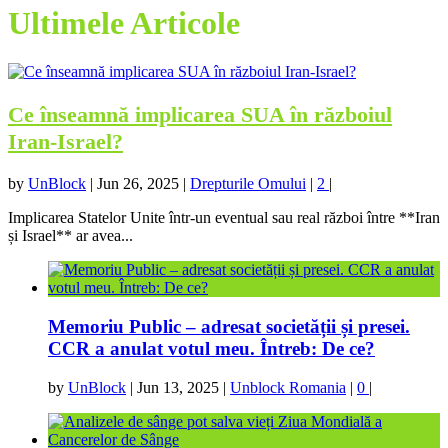
Ultimele Articole
Ce înseamnă implicarea SUA în războiul
Iran-Israel?
by
UnBlock
|
Jun 26, 2025
|
Drepturile Omului
|
2
|
Implicarea Statelor Unite într-un eventual sau real război între **Iran
și Israel** ar avea...
Memoriu Public – adresat societății și presei.
CCR a anulat votul meu. Întreb: De ce?
by
UnBlock
|
Jun 13, 2025
|
Unblock Romania
|
0
|