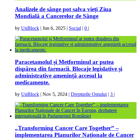
Analizele de sânge pot salva vieți Ziua
Mondială a Cancerelor de Sânge
by
UnBlock
|
Jun 6, 2025
|
Social
|
0
|
Paracetamolul și Metforminul ar putea
dispărea din farmacii. Blocaje legislative și
administrative amenință accesul la
medicamente.
by
UnBlock
|
Nov 5, 2024
|
Drepturile Omului
|
3
|
„Transforming Cancer Care Together” –
implementarea Planurilor Naţionale de Cancer