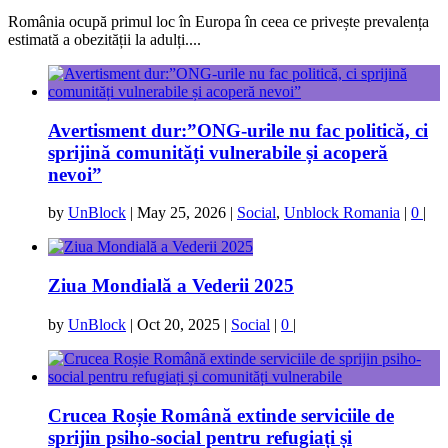
România ocupă primul loc în Europa în ceea ce privește prevalența
estimată a obezității la adulți....
Avertisment dur:”ONG-urile nu fac politică, ci
sprijină comunități vulnerabile și acoperă
nevoi”
by
UnBlock
|
May 25, 2026
|
Social
,
Unblock Romania
|
0
|
Ziua Mondială a Vederii 2025
by
UnBlock
|
Oct 20, 2025
|
Social
|
0
|
Crucea Roșie Română extinde serviciile de
sprijin psiho-social pentru refugiați și