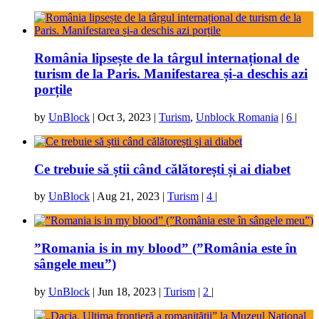
România lipsește de la târgul internațional de
turism de la Paris. Manifestarea și-a deschis azi
porțile
by
UnBlock
|
Oct 3, 2023
|
Turism
,
Unblock Romania
|
6
|
Ce trebuie să știi când călătorești și ai diabet
by
UnBlock
|
Aug 21, 2023
|
Turism
|
4
|
”Romania is in my blood” (”România este în
sângele meu”)
by
UnBlock
|
Jun 18, 2023
|
Turism
|
2
|