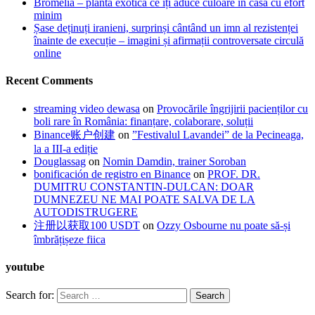
Bromelia – planta exotică ce îți aduce culoare în casă cu efort
minim
Șase deținuți iranieni, surprinși cântând un imn al rezistenței
înainte de execuție – imagini și afirmații controversate circulă
online
Recent Comments
streaming video dewasa
on
Provocările îngrijirii pacienților cu
boli rare în România: finanțare, colaborare, soluții
Binance账户创建
on
”Festivalul Lavandei” de la Pecineaga,
la a III-a ediție
Douglassag
on
Nomin Damdin, trainer Soroban
bonificación de registro en Binance
on
PROF. DR.
DUMITRU CONSTANTIN-DULCAN: DOAR
DUMNEZEU NE MAI POATE SALVA DE LA
AUTODISTRUGERE
注册以获取100 USDT
on
Ozzy Osbourne nu poate să-și
îmbrățișeze fiica
youtube
Search for: