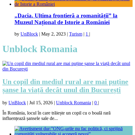
„Dacia. Ultima frontieră a romanității” la
Muzeul Național de Istorie a României
by
UnBlock
|
May 2, 2023
|
Turism
|
1
|
Unblock Romania
Un copil din mediul rural are mai puține
șanse la viață decât unul din București
by
UnBlock
|
Jul 15, 2026
|
Unblock Romania
|
0
|
În România, locul în care trăiește un copil cu o boală rară
influențează șansele sale de...