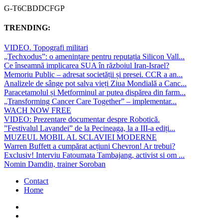
G-T6CBDDCFGP
TRENDING:
VIDEO. Topografi militari
„Techxodus”: o amenințare pentru reputația Silicon Vall...
Ce înseamnă implicarea SUA în războiul Iran-Israel?
Memoriu Public – adresat societății și presei. CCR a an...
Analizele de sânge pot salva vieți Ziua Mondială a Canc...
Paracetamolul și Metforminul ar putea dispărea din farm...
„Transforming Cancer Care Together” – implementar...
WACH NOW FREE
VIDEO: Prezentare documentar despre Robotică.
”Festivalul Lavandei” de la Pecineaga, la a III-a ediți...
MUZEUL MOBIL AL SCLAVIEI MODERNE
Warren Buffett a cumpărat acțiuni Chevron! Ar trebui?
Exclusiv! Interviu Fatoumata Tambajang, activist si om ...
Nomin Damdin, trainer Soroban
Contact
Home