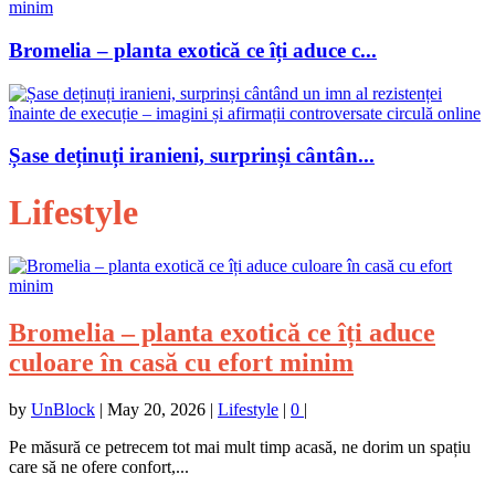
Bromelia – planta exotică ce îți aduce c...
Șase deținuți iranieni, surprinși cântân...
Lifestyle
Bromelia – planta exotică ce îți aduce
culoare în casă cu efort minim
by
UnBlock
|
May 20, 2026
|
Lifestyle
|
0
|
Pe măsură ce petrecem tot mai mult timp acasă, ne dorim un spațiu
care să ne ofere confort,...