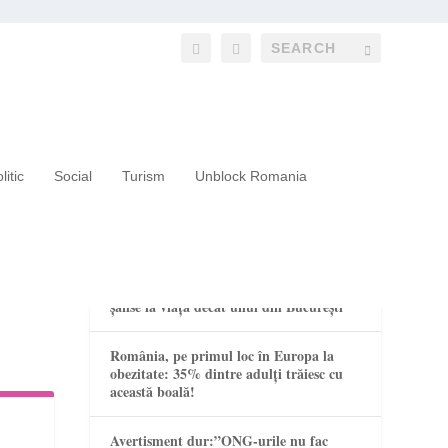
litic
Social
Turism
Unblock Romania
RECENT POSTS
Un copil din mediul rural are mai puține
șanse la viață decât unul din București
România, pe primul loc în Europa la
obezitate: 35% dintre adulți trăiesc cu
această boală!
Avertisment dur:”ONG-urile nu fac