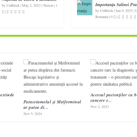
Importanța Salinei Pra
by
UnBlock
|
May 2, 2023
|
Turism
|
1
by
UnBlock
|
Jun 9, 2025
|
U
|
Romania
|
0
|
extinde
Accesul pacienților cu bo
cancere r...
Paracetamolul și Metforminul
Nov 2, 2023
ar putea di...
Nov 5, 2024