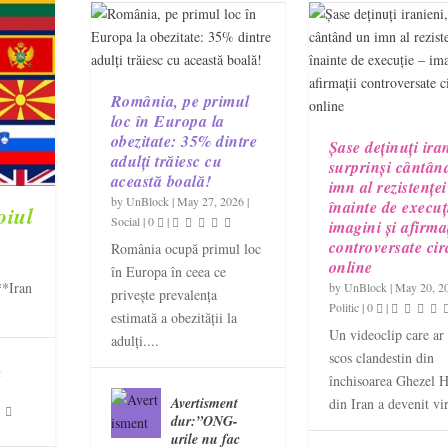
România, pe primul
loc în Europa la
obezitate: 35% dintre
Șase deținuți ira
adulți trăiesc cu
surprinși cântân
această boală!
imn al rezistenței
by
UnBlock
|
May 27, 2026
|
înainte de execuț
oiul
Social
|
0
|
imagini și afirmaț
controversate cir
România ocupă primul loc
online
în Europa în ceea ce
**Iran
by
UnBlock
|
May 20, 2
privește prevalența
Politic
|
0
|
estimată a obezității la
Un videoclip care ar f
adulți....
scos clandestin din
a
închisoarea Ghezel H
Avertisment
din Iran a devenit vir
dur:”ONG-
urile nu fac