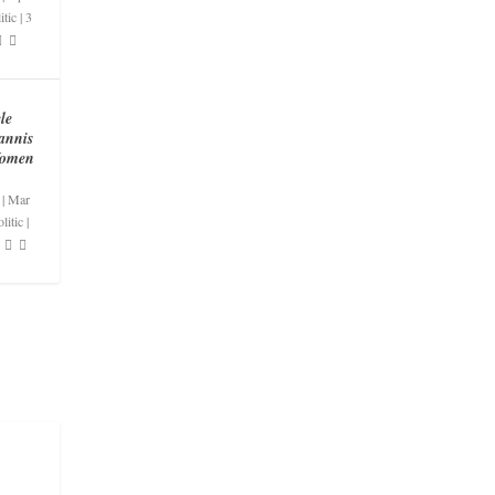
itic
|
3
le
annis
Women
|
Mar
litic
|