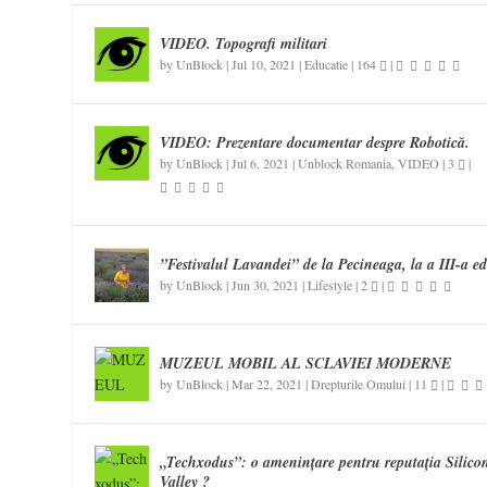
VIDEO. Topografi militari
by
UnBlock
|
Jul 10, 2021
|
Educatie
|
164
|
VIDEO: Prezentare documentar despre Robotică.
by
UnBlock
|
Jul 6, 2021
|
Unblock Romania
,
VIDEO
|
3
|
”Festivalul Lavandei” de la Pecineaga, la a III-a ed
by
UnBlock
|
Jun 30, 2021
|
Lifestyle
|
2
|
MUZEUL MOBIL AL SCLAVIEI MODERNE
by
UnBlock
|
Mar 22, 2021
|
Drepturile Omului
|
11
|
„Techxodus”: o amenințare pentru reputația Silico
Valley ?