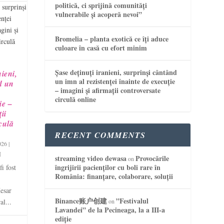
politică, ci sprijină comunități
vulnerabile și acoperă nevoi”
Bromelia – planta exotică ce îți aduce
culoare în casă cu efort minim
Șase deținuți iranieni, surprinși cântând
nieni,
un imn al rezistenței înainte de execuție
d un
– imagini și afirmații controversate
circulă online
ie –
ii
culă
RECENT COMMENTS
026
|
streaming video dewasa
Provocările
on
îngrijirii pacienților cu boli rare în
i fost
România: finanțare, colaborare, soluții
esar
Binance账户创建
”Festivalul
al...
on
Lavandei” de la Pecineaga, la a III-a
ediție