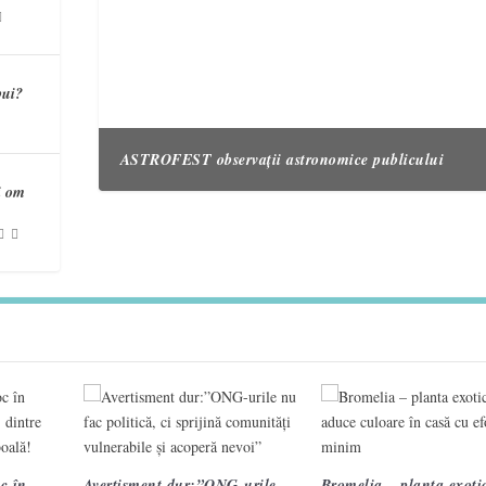
bui?
ASTROFEST observații astronomice publicului
i om
3 semne care te ajută să recunoști un accident vascul
Campania „Are nevoie de tine. Vorbește cu ea!” înche
cerebral 2
treia ediție.
VIDEO. Topografi militari
c în
Avertisment dur:”ONG-urile
Bromelia – planta exotic