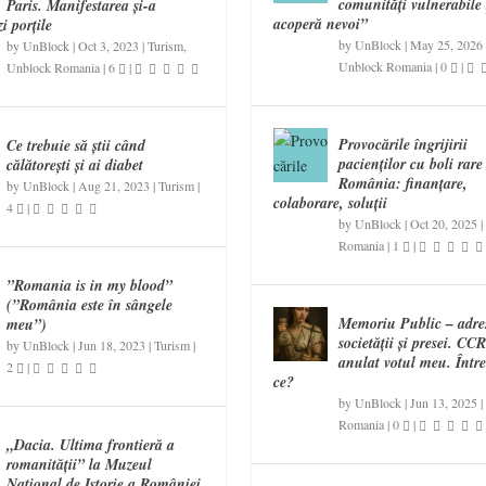
comunități vulnerabile 
Paris. Manifestarea și-a
acoperă nevoi”
i porțile
by
UnBlock
|
May 25, 2026
by
UnBlock
|
Oct 3, 2023
|
Turism
,
Unblock Romania
|
0
|
Unblock Romania
|
6
|
Provocările îngrijirii
Ce trebuie să știi când
pacienților cu boli rare
călătorești și ai diabet
România: finanțare,
by
UnBlock
|
Aug 21, 2023
|
Turism
|
colaborare, soluții
4
|
by
UnBlock
|
Oct 20, 2025
|
Romania
|
1
|
”Romania is in my blood”
(”România este în sângele
Memoriu Public – adre
meu”)
societății și presei. CC
by
UnBlock
|
Jun 18, 2023
|
Turism
|
anulat votul meu. Într
2
|
ce?
by
UnBlock
|
Jun 13, 2025
|
Romania
|
0
|
„Dacia. Ultima frontieră a
romanității” la Muzeul
Național de Istorie a României