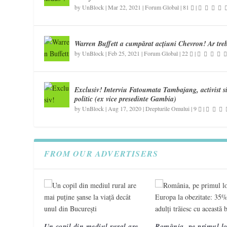
by
UnBlock
|
Mar 22, 2021
|
Forum Global
|
81
|
Warren Buffett a cumpărat acțiuni Chevron! Ar tre
by
UnBlock
|
Feb 25, 2021
|
Forum Global
|
22
|
Exclusiv! Interviu Fatoumata Tambajang, activist s
politic (ex vice presedinte Gambia)
by
UnBlock
|
Aug 17, 2020
|
Drepturile Omului
|
9
|
FROM OUR ADVERTISERS
Un copil din mediul rural are
România, pe primul lo