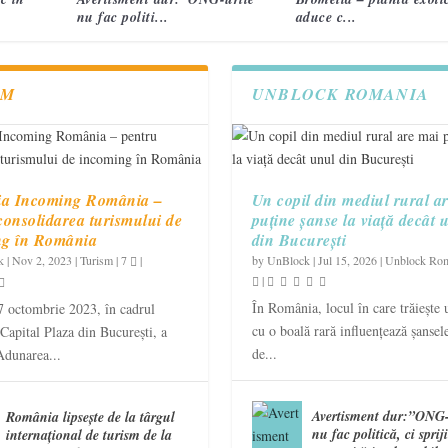
nu fac politi...
aduce c...
SM
UNBLOCK ROMANIA
ia Incoming România –
Un copil din mediul rural a
consolidarea turismului de
puține șanse la viață decât 
ng în România
din București
k
|
Nov 2, 2023
|
Turism
|
7
|
by
UnBlock
|
Jul 15, 2026
|
Unblock Ro
|
În România, locul în care trăiește 
7 octombrie 2023, în cadrul
cu o boală rară influențează șansele
 Capital Plaza din București, a
de...
Adunarea...
Avertisment dur:”ONG-
România lipsește de la târgul
nu fac politică, ci sprij
internațional de turism de la