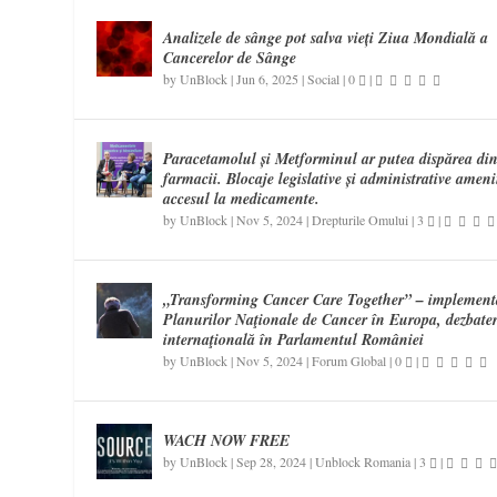
Analizele de sânge pot salva vieți Ziua Mondială a
Cancerelor de Sânge
by
UnBlock
|
Jun 6, 2025
|
Social
|
0
|
Paracetamolul și Metforminul ar putea dispărea di
farmacii. Blocaje legislative și administrative amen
accesul la medicamente.
by
UnBlock
|
Nov 5, 2024
|
Drepturile Omului
|
3
|
„Transforming Cancer Care Together” – implement
Planurilor Naţionale de Cancer în Europa, dezbate
internaţională în Parlamentul României
by
UnBlock
|
Nov 5, 2024
|
Forum Global
|
0
|
WACH NOW FREE
by
UnBlock
|
Sep 28, 2024
|
Unblock Romania
|
3
|