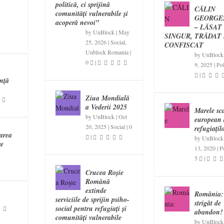
politică, ci sprijină
CĂLIN
comunități vulnerabile și
GEORGE
acoperă nevoi”
– LĂSAT
by
UnBlock
|
May
SINGUR, TRĂDAT 
25, 2026
|
Social
,
CONFISCAT
Unblock Romania
|
by
UnBlock
0
|
9, 2025
|
Pol
n
|
ință
Ziua Mondială
a Vederii 2025
Marele sc
by
UnBlock
|
Oct
european 
20, 2025
|
Social
|
0
refugiațil
area
|
by
UnBlock
re
13, 2020
|
Po
5
|
Crucea Roșie
Română
extinde
România:
serviciile de sprijin psiho-
strigăt de
social pentru refugiați și
abandon!
comunități vulnerabile
by
UnBlock