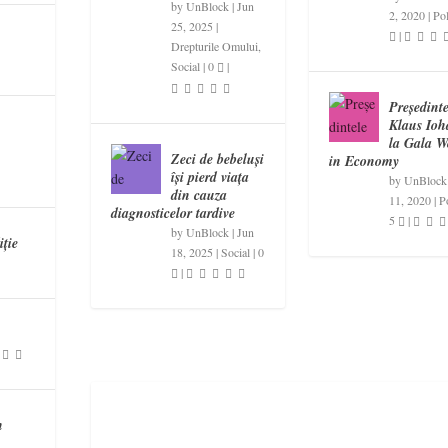
by
UnBlock
|
Jun
2, 2020
|
Pol
25, 2025
|
|
Drepturile Omului
,
Social
|
0
|
Președinte
Klaus Ioh
la Gala 
Zeci de bebeluși
in Economy
își pierd viața
by
UnBlock
din cauza
11, 2020
|
Po
diagnosticelor tardive
5
|
by
UnBlock
|
Jun
iție
18, 2025
|
Social
|
0
|
n