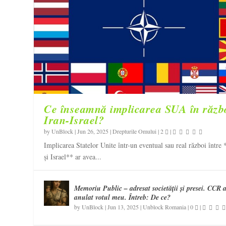
Ce înseamnă implicarea SUA în răzb
Iran-Israel?
by
UnBlock
|
Jun 26, 2025
|
Drepturile Omului
|
2
|
Implicarea Statelor Unite într-un eventual sau real război între 
și Israel** ar avea...
Memoriu Public – adresat societății și presei. CCR 
anulat votul meu. Întreb: De ce?
by
UnBlock
|
Jun 13, 2025
|
Unblock Romania
|
0
|