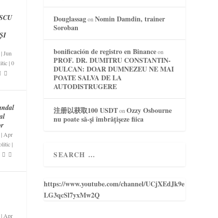
SCU
Douglassag
Nomin Damdin, trainer
on
Soroban
ȘI
bonificación de registro en Binance
on
|
Jun
PROF. DR. DUMITRU CONSTANTIN-
itic
|
0
DULCAN: DOAR DUMNEZEU NE MAI
POATE SALVA DE LA
AUTODISTRUGERE
andal
注册以获取100 USDT
Ozzy Osbourne
on
al
nu poate să-și îmbrățișeze fiica
or
|
Apr
litic
|
https://www.youtube.com/channel/UCjXEdJk9e
LG3qcSl7yxMw2Q
|
Apr