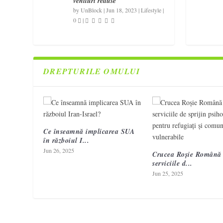
venituri reduse
by
UnBlock
|
Jun 18, 2023
|
Lifestyle
|
0
|
DREPTURILE OMULUI
Ce înseamnă implicarea SUA
în războiul I...
Jun 26, 2025
Crucea Roșie Română 
serviciile d...
Jun 25, 2025