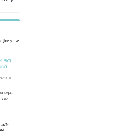
re mai
unul
mania
|
0
un copil
 sale
urile
ină