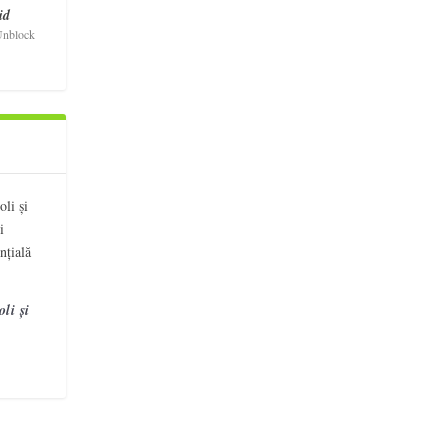
id
nblock
li și