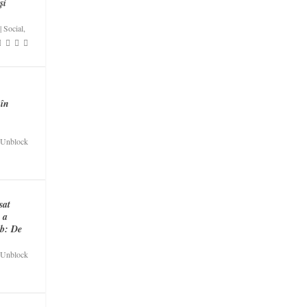
și
|
Social
,
 în
Unblock
sat
R a
eb: De
Unblock