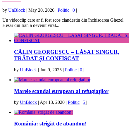
by
UnBlock
|
May 20, 2026
|
Politic
|
0
|
Un videoclip care ar fi fost scos clandestin din închisoarea Ghezel
Hesar din Iran a devenit viral...
CĂLIN GEORGESCU – LĂSAT SINGUR,
TRĂDAT ȘI CONFISCAT
by
UnBlock
|
Jun 9, 2025
|
Politic
|
0
|
Marele scandal european al refugiaților
by
UnBlock
|
Apr 13, 2020
|
Politic
|
5
|
România: strigăt de abandon!