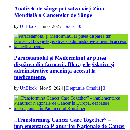
Analizele de sânge pot salva vieți Ziua
Mondială a Cancerelor de Sânge
by
UnBlock
|
Jun 6, 2025
|
Social
|
0
|
Paracetamolul și Metforminul ar putea
dispărea din farmacii. Blocaje legislative și
administrative amenință accesul la
medicamente.
by
UnBlock
|
Nov 5, 2024
|
Drepturile Omului
|
3
|
„Transforming Cancer Care Together” –
implementarea Planurilor Naţionale de Cancer