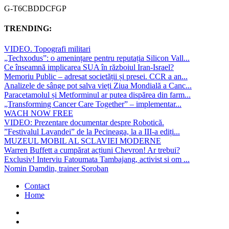
G-T6CBDDCFGP
TRENDING:
VIDEO. Topografi militari
„Techxodus”: o amenințare pentru reputația Silicon Vall...
Ce înseamnă implicarea SUA în războiul Iran-Israel?
Memoriu Public – adresat societății și presei. CCR a an...
Analizele de sânge pot salva vieți Ziua Mondială a Canc...
Paracetamolul și Metforminul ar putea dispărea din farm...
„Transforming Cancer Care Together” – implementar...
WACH NOW FREE
VIDEO: Prezentare documentar despre Robotică.
”Festivalul Lavandei” de la Pecineaga, la a III-a ediți...
MUZEUL MOBIL AL SCLAVIEI MODERNE
Warren Buffett a cumpărat acțiuni Chevron! Ar trebui?
Exclusiv! Interviu Fatoumata Tambajang, activist si om ...
Nomin Damdin, trainer Soroban
Contact
Home