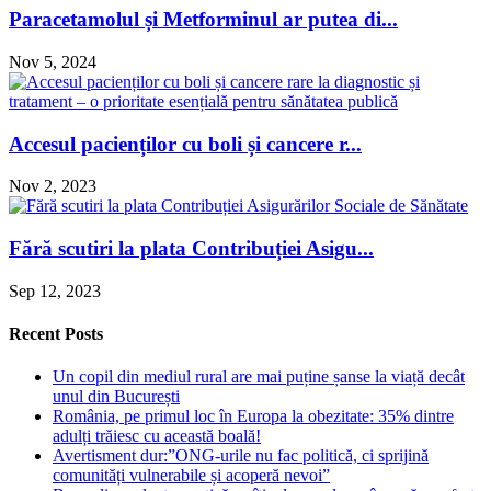
Paracetamolul și Metforminul ar putea di...
Nov 5, 2024
Accesul pacienților cu boli și cancere r...
Nov 2, 2023
Fără scutiri la plata Contribuției Asigu...
Sep 12, 2023
Recent Posts
Un copil din mediul rural are mai puține șanse la viață decât
unul din București
România, pe primul loc în Europa la obezitate: 35% dintre
adulți trăiesc cu această boală!
Avertisment dur:”ONG-urile nu fac politică, ci sprijină
comunități vulnerabile și acoperă nevoi”