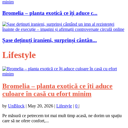
Bromelia – planta exotică ce îți aduce c...
Șase deținuți iranieni, surprinși cântân...
Lifestyle
Bromelia – planta exotică ce îți aduce
culoare în casă cu efort minim
by
UnBlock
|
May 20, 2026
|
Lifestyle
|
0
|
Pe măsură ce petrecem tot mai mult timp acasă, ne dorim un spațiu
care să ne ofere confort,...