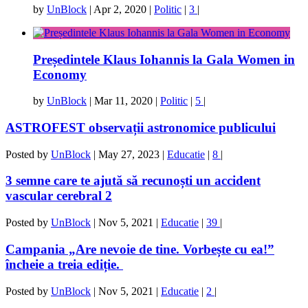
by
UnBlock
|
Apr 2, 2020
|
Politic
|
3
|
Președintele Klaus Iohannis la Gala Women in
Economy
by
UnBlock
|
Mar 11, 2020
|
Politic
|
5
|
ASTROFEST observații astronomice publicului
Posted by
UnBlock
|
May 27, 2023
|
Educatie
|
8
|
3 semne care te ajută să recunoști un accident
vascular cerebral 2
Posted by
UnBlock
|
Nov 5, 2021
|
Educatie
|
39
|
Campania „Are nevoie de tine. Vorbește cu ea!”
încheie a treia ediție.
Posted by
UnBlock
|
Nov 5, 2021
|
Educatie
|
2
|