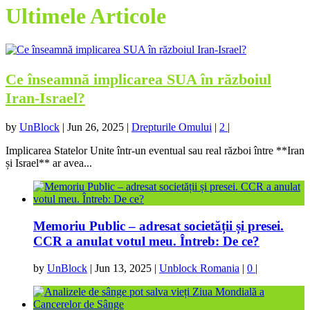
Ultimele Articole
Ce înseamnă implicarea SUA în războiul
Iran-Israel?
by
UnBlock
|
Jun 26, 2025
|
Drepturile Omului
|
2
|
Implicarea Statelor Unite într-un eventual sau real război între **Iran
și Israel** ar avea...
Memoriu Public – adresat societății și presei.
CCR a anulat votul meu. Întreb: De ce?
by
UnBlock
|
Jun 13, 2025
|
Unblock Romania
|
0
|