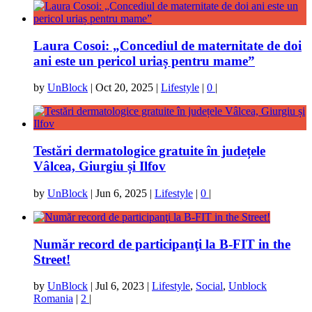
Laura Cosoi: „Concediul de maternitate de doi
ani este un pericol uriaș pentru mame”
by
UnBlock
|
Oct 20, 2025
|
Lifestyle
|
0
|
Testări dermatologice gratuite în județele
Vâlcea, Giurgiu și Ilfov
by
UnBlock
|
Jun 6, 2025
|
Lifestyle
|
0
|
Număr record de participanţi la B-FIT in the
Street!
by
UnBlock
|
Jul 6, 2023
|
Lifestyle
,
Social
,
Unblock
Romania
|
2
|