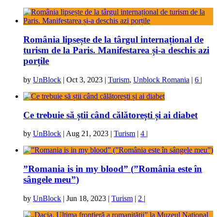
România lipsește de la târgul internațional de
turism de la Paris. Manifestarea și-a deschis azi
porțile
by
UnBlock
|
Oct 3, 2023
|
Turism
,
Unblock Romania
|
6
|
Ce trebuie să știi când călătorești și ai diabet
by
UnBlock
|
Aug 21, 2023
|
Turism
|
4
|
”Romania is in my blood” (”România este în
sângele meu”)
by
UnBlock
|
Jun 18, 2023
|
Turism
|
2
|