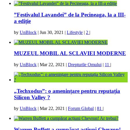
”Festivalul Lavandei” de la Pecineaga, la a III-
a ediție
by
UnBlock
|
Jun 30, 2021
|
Lifestyle
|
2
|
MUZEUL MOBIL AL SCLAVIEI MODERNE
by
UnBlock
|
Mar 22, 2021
|
Drepturile Omului
|
11
|
„Techxodus”: o amenințare pentru reputația
Silicon Valley ?
by
UnBlock
|
Mar 22, 2021
|
Forum Global
|
81
|
Warren Buffett a cumpărat acțiuni Chevron!