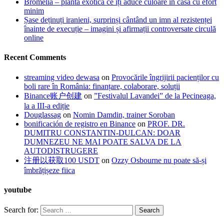
Bromelia – planta exotică ce îți aduce culoare în casă cu efort
minim
Șase deținuți iranieni, surprinși cântând un imn al rezistenței
înainte de execuție – imagini și afirmații controversate circulă
online
Recent Comments
streaming video dewasa
on
Provocările îngrijirii pacienților cu
boli rare în România: finanțare, colaborare, soluții
Binance账户创建
on
”Festivalul Lavandei” de la Pecineaga,
la a III-a ediție
Douglassag
on
Nomin Damdin, trainer Soroban
bonificación de registro en Binance
on
PROF. DR.
DUMITRU CONSTANTIN-DULCAN: DOAR
DUMNEZEU NE MAI POATE SALVA DE LA
AUTODISTRUGERE
注册以获取100 USDT
on
Ozzy Osbourne nu poate să-și
îmbrățișeze fiica
youtube
Search for: