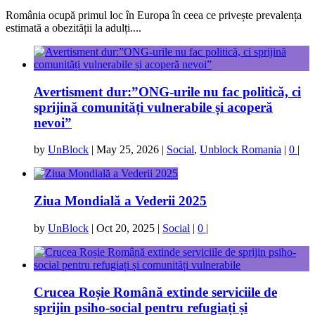
România ocupă primul loc în Europa în ceea ce privește prevalența
estimată a obezității la adulți....
Avertisment dur:”ONG-urile nu fac politică, ci
sprijină comunități vulnerabile și acoperă
nevoi”
by
UnBlock
|
May 25, 2026
|
Social
,
Unblock Romania
|
0
|
Ziua Mondială a Vederii 2025
by
UnBlock
|
Oct 20, 2025
|
Social
|
0
|
Crucea Roșie Română extinde serviciile de
sprijin psiho-social pentru refugiați și