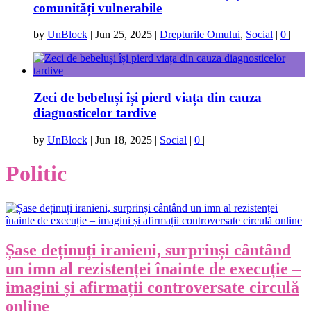
comunități vulnerabile
by
UnBlock
|
Jun 25, 2025
|
Drepturile Omului
,
Social
|
0
|
Zeci de bebeluși își pierd viața din cauza
diagnosticelor tardive
by
UnBlock
|
Jun 18, 2025
|
Social
|
0
|
Politic
Șase deținuți iranieni, surprinși cântând
un imn al rezistenței înainte de execuție –
imagini și afirmații controversate circulă
online