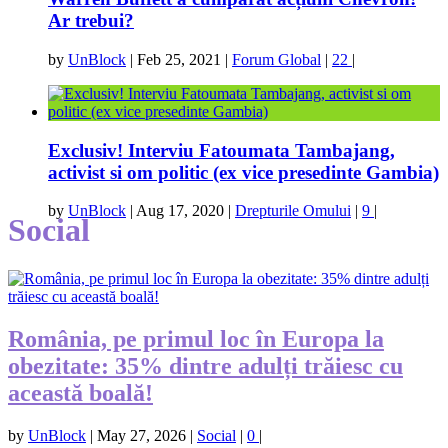
Ar trebui?
by
UnBlock
|
Feb 25, 2021
|
Forum Global
|
22
|
Exclusiv! Interviu Fatoumata Tambajang,
activist si om politic (ex vice presedinte Gambia)
by
UnBlock
|
Aug 17, 2020
|
Drepturile Omului
|
9
|
Social
România, pe primul loc în Europa la
obezitate: 35% dintre adulți trăiesc cu
această boală!
by
UnBlock
|
May 27, 2026
|
Social
|
0
|