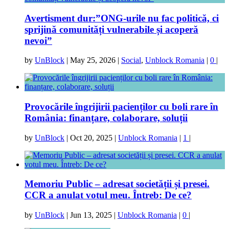
Avertisment dur:”ONG-urile nu fac politică, ci
sprijină comunități vulnerabile și acoperă
nevoi”
by
UnBlock
|
May 25, 2026
|
Social
,
Unblock Romania
|
0
|
Provocările îngrijirii pacienților cu boli rare în
România: finanțare, colaborare, soluții
by
UnBlock
|
Oct 20, 2025
|
Unblock Romania
|
1
|
Memoriu Public – adresat societății și presei.
CCR a anulat votul meu. Întreb: De ce?
by
UnBlock
|
Jun 13, 2025
|
Unblock Romania
|
0
|