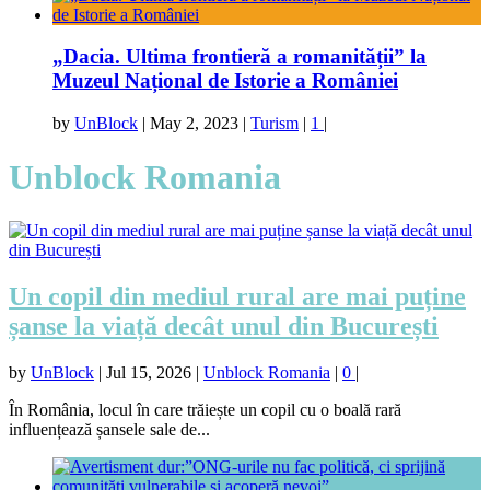
„Dacia. Ultima frontieră a romanității” la
Muzeul Național de Istorie a României
by
UnBlock
|
May 2, 2023
|
Turism
|
1
|
Unblock Romania
Un copil din mediul rural are mai puține
șanse la viață decât unul din București
by
UnBlock
|
Jul 15, 2026
|
Unblock Romania
|
0
|
În România, locul în care trăiește un copil cu o boală rară
influențează șansele sale de...