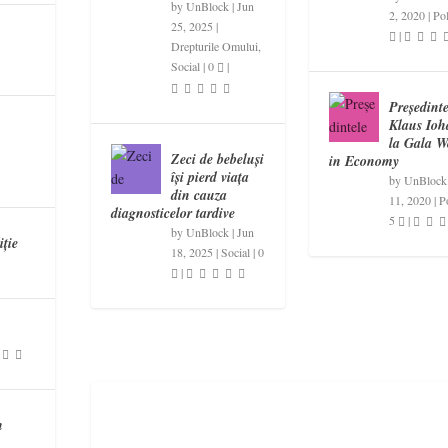
by
UnBlock
|
Jun
2, 2020
|
Pol
25, 2025
|
|
Drepturile Omului
,
Social
|
0
|
Președinte
Klaus Ioh
la Gala 
Zeci de bebeluși
in Economy
își pierd viața
by
UnBlock
din cauza
11, 2020
|
Po
diagnosticelor tardive
5
|
by
UnBlock
|
Jun
iție
18, 2025
|
Social
|
0
|
n