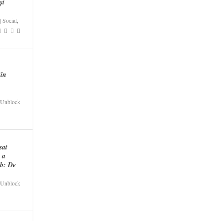
și
|
Social
,
 în
Unblock
sat
R a
eb: De
Unblock