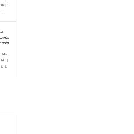
itic
|
3
le
annis
Women
|
Mar
litic
|