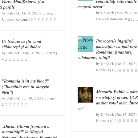
comunități vulnerabile 
Paris. Manifestarea și-a
acoperă nevoi”
i porțile
by
UnBlock
|
May 25, 2026
by
UnBlock
|
Oct 3, 2023
|
Turism
,
Unblock Romania
|
0
|
Unblock Romania
|
6
|
Provocările îngrijirii
Ce trebuie să știi când
pacienților cu boli rare
călătorești și ai diabet
România: finanțare,
by
UnBlock
|
Aug 21, 2023
|
Turism
|
colaborare, soluții
4
|
by
UnBlock
|
Oct 20, 2025
|
Romania
|
1
|
”Romania is in my blood”
(”România este în sângele
Memoriu Public – adre
meu”)
societății și presei. CC
by
UnBlock
|
Jun 18, 2023
|
Turism
|
anulat votul meu. Într
2
|
ce?
by
UnBlock
|
Jun 13, 2025
|
Romania
|
0
|
„Dacia. Ultima frontieră a
romanității” la Muzeul
Național de Istorie a României