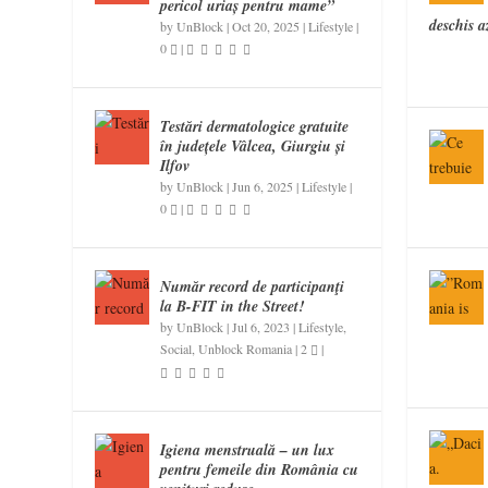
pericol uriaș pentru mame”
deschis az
by
UnBlock
|
Oct 20, 2025
|
Lifestyle
|
0
|
Testări dermatologice gratuite
în județele Vâlcea, Giurgiu și
Ilfov
by
UnBlock
|
Jun 6, 2025
|
Lifestyle
|
0
|
Număr record de participanţi
la B-FIT in the Street!
by
UnBlock
|
Jul 6, 2023
|
Lifestyle
,
Social
,
Unblock Romania
|
2
|
Igiena menstruală – un lux
pentru femeile din România cu