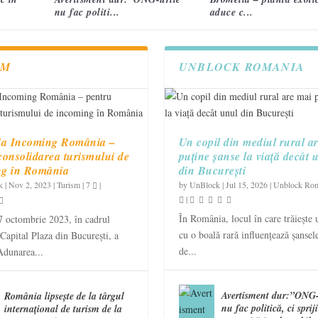
nu fac politi...
aduce c...
SM
UNBLOCK ROMANIA
ia Incoming România –
Un copil din mediul rural a
consolidarea turismului de
puține șanse la viață decât 
ng în România
din București
k
|
Nov 2, 2023
|
Turism
|
7
|
by
UnBlock
|
Jul 15, 2026
|
Unblock Ro
|
În România, locul în care trăiește 
7 octombrie 2023, în cadrul
cu o boală rară influențează șansele
 Capital Plaza din București, a
de...
Adunarea...
Avertisment dur:”ONG-
România lipsește de la târgul
nu fac politică, ci sprij
internațional de turism de la