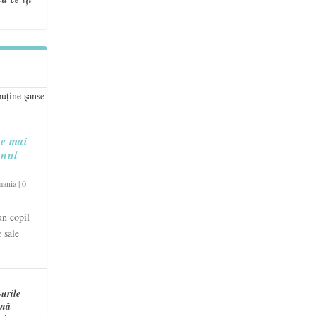
re mai
unul
mania
|
0
un copil
 sale
urile
ină