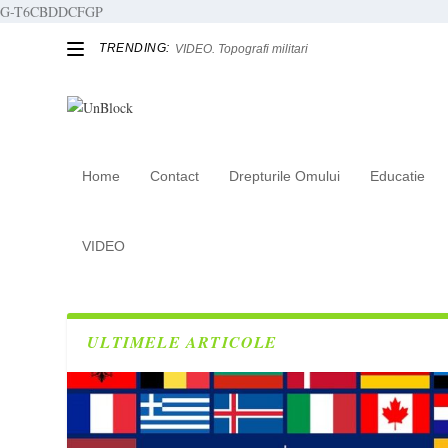
G-T6CBDDCFGP
TRENDING:
VIDEO. Topografi militari
Home
Contact
Drepturile Omului
Educatie
Tag:
liceul de informatica
VIDEO
ULTIMELE ARTICOLE