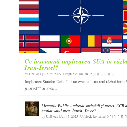
Ce înseamnă implicarea SUA în răzb
Iran-Israel?
by
UnBlock
|
Jun 26, 2025
|
Drepturile Omului
|
2
|
Implicarea Statelor Unite într-un eventual sau real război între 
și Israel** ar avea...
Memoriu Public – adresat societății și presei. CCR 
anulat votul meu. Întreb: De ce?
by
UnBlock
|
Jun 13, 2025
|
Unblock Romania
|
0
|