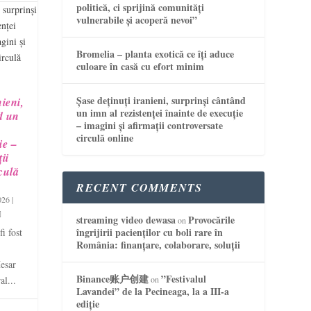
politică, ci sprijină comunități
vulnerabile și acoperă nevoi”
Bromelia – planta exotică ce îți aduce
culoare în casă cu efort minim
Șase deținuți iranieni, surprinși cântând
nieni,
un imn al rezistenței înainte de execuție
d un
– imagini și afirmații controversate
circulă online
ie –
ii
culă
RECENT COMMENTS
026
|
streaming video dewasa
Provocările
on
îngrijirii pacienților cu boli rare în
i fost
România: finanțare, colaborare, soluții
esar
Binance账户创建
”Festivalul
al...
on
Lavandei” de la Pecineaga, la a III-a
ediție