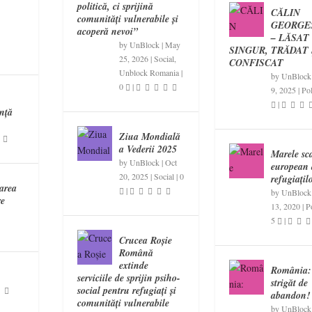
politică, ci sprijină
CĂLIN
comunități vulnerabile și
GEORGE
acoperă nevoi”
– LĂSAT
by
UnBlock
|
May
SINGUR, TRĂDAT 
25, 2026
|
Social
,
CONFISCAT
Unblock Romania
|
by
UnBlock
0
|
9, 2025
|
Pol
n
|
ință
Ziua Mondială
a Vederii 2025
Marele sc
by
UnBlock
|
Oct
european 
20, 2025
|
Social
|
0
refugiațil
area
|
by
UnBlock
re
13, 2020
|
Po
5
|
Crucea Roșie
Română
extinde
România:
serviciile de sprijin psiho-
strigăt de
social pentru refugiați și
abandon!
comunități vulnerabile
by
UnBlock