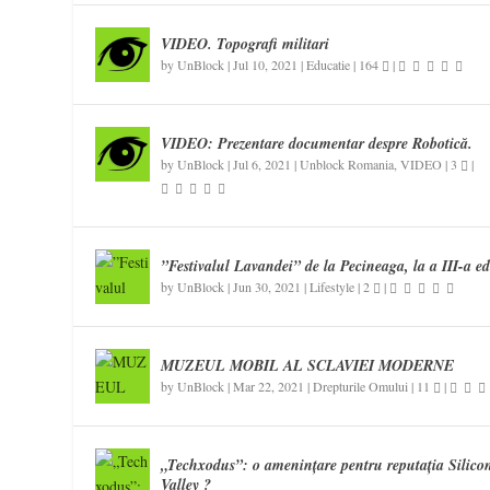
VIDEO. Topografi militari
by
UnBlock
|
Jul 10, 2021
|
Educatie
|
164
|
VIDEO: Prezentare documentar despre Robotică.
by
UnBlock
|
Jul 6, 2021
|
Unblock Romania
,
VIDEO
|
3
|
”Festivalul Lavandei” de la Pecineaga, la a III-a ed
by
UnBlock
|
Jun 30, 2021
|
Lifestyle
|
2
|
MUZEUL MOBIL AL SCLAVIEI MODERNE
by
UnBlock
|
Mar 22, 2021
|
Drepturile Omului
|
11
|
„Techxodus”: o amenințare pentru reputația Silico
Valley ?