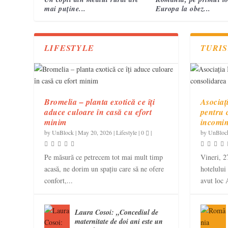
mai puține...
Europa la obez...
LIFESTYLE
TURI
Bromelia – planta exotică ce îți
Asociaț
aduce culoare în casă cu efort
pentru 
minim
incomi
by
UnBlock
|
May 20, 2026
|
Lifestyle
|
0
|
by
UnBloc
Pe măsură ce petrecem tot mai mult timp
Vineri, 2
acasă, ne dorim un spațiu care să ne ofere
hotelului
confort,...
avut loc 
Laura Cosoi: „Concediul de
maternitate de doi ani este un