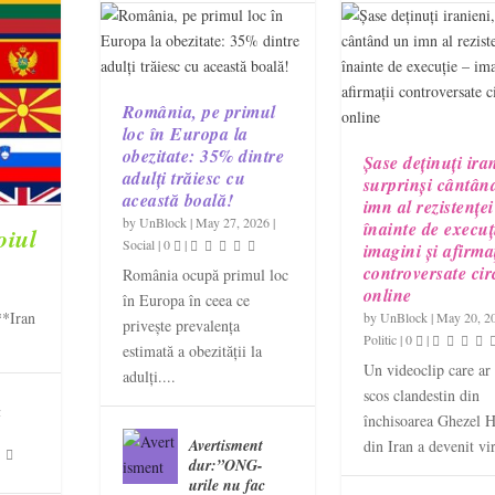
România, pe primul
loc în Europa la
obezitate: 35% dintre
Șase deținuți ira
adulți trăiesc cu
surprinși cântân
această boală!
imn al rezistenței
by
UnBlock
|
May 27, 2026
|
înainte de execuț
oiul
Social
|
0
|
imagini și afirmaț
controversate cir
România ocupă primul loc
online
în Europa în ceea ce
**Iran
by
UnBlock
|
May 20, 2
privește prevalența
Politic
|
0
|
estimată a obezității la
Un videoclip care ar f
adulți....
scos clandestin din
a
închisoarea Ghezel H
Avertisment
din Iran a devenit vir
dur:”ONG-
urile nu fac