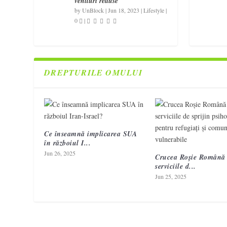
venituri reduse
by
UnBlock
|
Jun 18, 2023
|
Lifestyle
|
0
|
DREPTURILE OMULUI
Ce înseamnă implicarea SUA
în războiul I...
Jun 26, 2025
Crucea Roșie Română 
serviciile d...
Jun 25, 2025