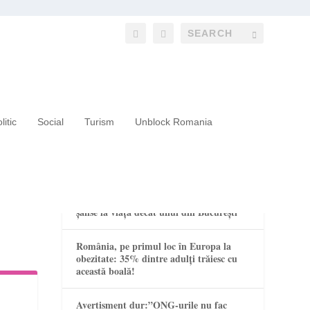
litic
Social
Turism
Unblock Romania
RECENT POSTS
Un copil din mediul rural are mai puține
șanse la viață decât unul din București
România, pe primul loc în Europa la
obezitate: 35% dintre adulți trăiesc cu
această boală!
Avertisment dur:”ONG-urile nu fac