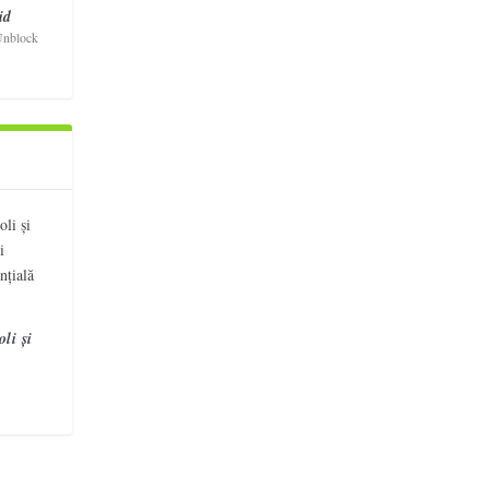
id
nblock
li și