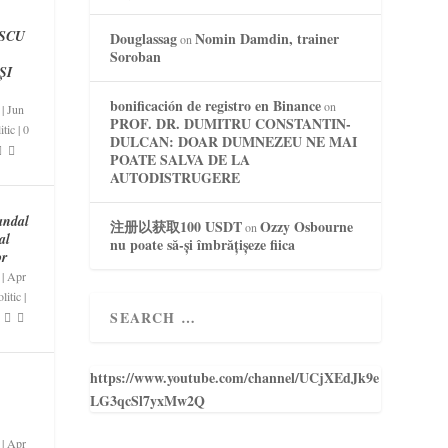
SCU
Douglassag
Nomin Damdin, trainer
on
Soroban
ȘI
bonificación de registro en Binance
on
|
Jun
PROF. DR. DUMITRU CONSTANTIN-
itic
|
0
DULCAN: DOAR DUMNEZEU NE MAI
POATE SALVA DE LA
AUTODISTRUGERE
andal
注册以获取100 USDT
Ozzy Osbourne
on
al
nu poate să-și îmbrățișeze fiica
or
|
Apr
litic
|
https://www.youtube.com/channel/UCjXEdJk9e
LG3qcSl7yxMw2Q
|
Apr