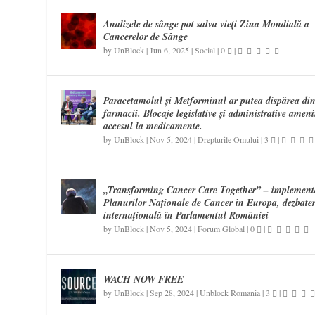
Analizele de sânge pot salva vieți Ziua Mondială a
Cancerelor de Sânge
by
UnBlock
|
Jun 6, 2025
|
Social
|
0
|
Paracetamolul și Metforminul ar putea dispărea di
farmacii. Blocaje legislative și administrative amen
accesul la medicamente.
by
UnBlock
|
Nov 5, 2024
|
Drepturile Omului
|
3
|
„Transforming Cancer Care Together” – implement
Planurilor Naţionale de Cancer în Europa, dezbate
internaţională în Parlamentul României
by
UnBlock
|
Nov 5, 2024
|
Forum Global
|
0
|
WACH NOW FREE
by
UnBlock
|
Sep 28, 2024
|
Unblock Romania
|
3
|