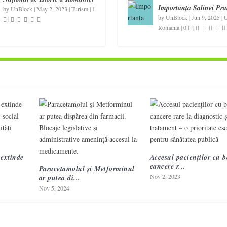
Importanța Salinei Pra
by
UnBlock
|
May 2, 2023
|
Turism
|
1
by
UnBlock
|
Jun 9, 2025
|
U
|
Romania
|
0
|
extinde
Accesul pacienților cu bo
cancere r...
Paracetamolul și Metforminul
Nov 2, 2023
ar putea di...
Nov 5, 2024