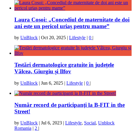
Laura Cosoi: „Concediul de maternitate de doi
ani este un pericol uriaș pentru mame”
by
UnBlock
|
Oct 20, 2025
|
Lifestyle
|
0
|
Testări dermatologice gratuite în județele
Vâlcea, Giurgiu și Ilfov
by
UnBlock
|
Jun 6, 2025
|
Lifestyle
|
0
|
Număr record de participanţi la B-FIT in the
Street!
by
UnBlock
|
Jul 6, 2023
|
Lifestyle
,
Social
,
Unblock
Romania
|
2
|