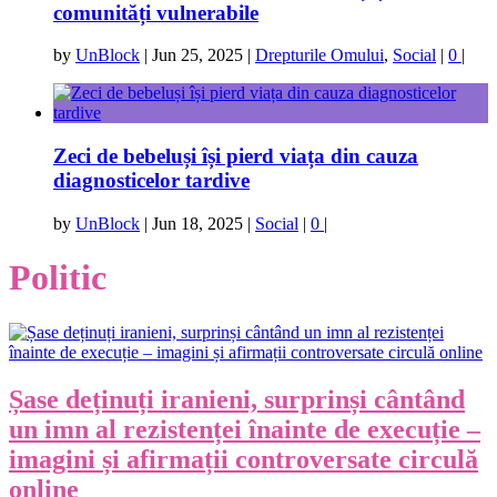
comunități vulnerabile
by
UnBlock
|
Jun 25, 2025
|
Drepturile Omului
,
Social
|
0
|
Zeci de bebeluși își pierd viața din cauza
diagnosticelor tardive
by
UnBlock
|
Jun 18, 2025
|
Social
|
0
|
Politic
Șase deținuți iranieni, surprinși cântând
un imn al rezistenței înainte de execuție –
imagini și afirmații controversate circulă
online