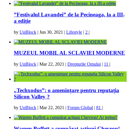
”Festivalul Lavandei” de la Pecineaga, la a III-
a ediție
by
UnBlock
|
Jun 30, 2021
|
Lifestyle
|
2
|
MUZEUL MOBIL AL SCLAVIEI MODERNE
by
UnBlock
|
Mar 22, 2021
|
Drepturile Omului
|
11
|
„Techxodus”: o amenințare pentru reputația
Silicon Valley ?
by
UnBlock
|
Mar 22, 2021
|
Forum Global
|
81
|
Warren Buffett a cumpărat acțiuni Chevron!