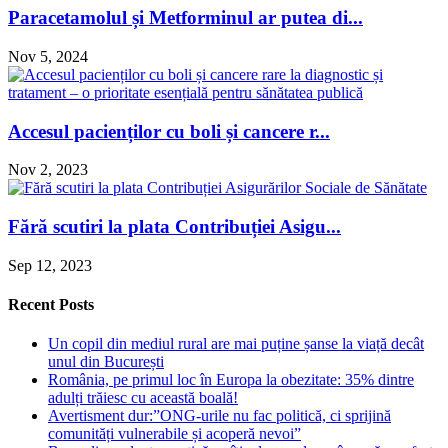
Paracetamolul și Metforminul ar putea di...
Nov 5, 2024
Accesul pacienților cu boli și cancere r...
Nov 2, 2023
Fără scutiri la plata Contribuției Asigu...
Sep 12, 2023
Recent Posts
Un copil din mediul rural are mai puține șanse la viață decât
unul din București
România, pe primul loc în Europa la obezitate: 35% dintre
adulți trăiesc cu această boală!
Avertisment dur:”ONG-urile nu fac politică, ci sprijină
comunități vulnerabile și acoperă nevoi”