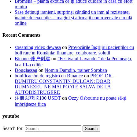
Bromelia – planta exotică ce îți aduce culoare în casă cu efort
minim
Șase deținuți iranieni, surprinși cântând un imn al rezistenței
înainte de execuție – imagini și afirmații controversate circulă
online
Recent Comments
streaming video dewasa
on
Provocările îngrijirii pacienților cu
boli rare în România: finanțare, colaborare, soluții
Binance账户创建
on
”Festivalul Lavandei” de la Pecineaga,
la a III-a ediție
Douglassag
on
Nomin Damdin, trainer Soroban
bonificación de registro en Binance
on
PROF. DR.
DUMITRU CONSTANTIN-DULCAN: DOAR
DUMNEZEU NE MAI POATE SALVA DE LA
AUTODISTRUGERE
注册以获取100 USDT
on
Ozzy Osbourne nu poate să-și
îmbrățișeze fiica
youtube
Search for: