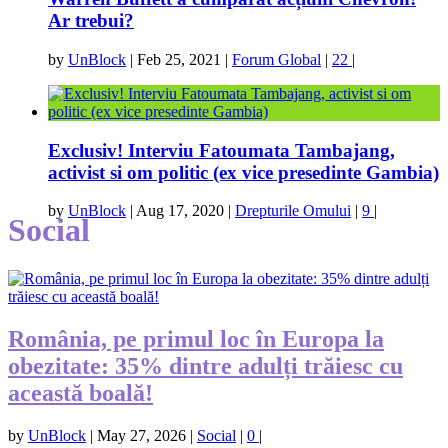
Ar trebui?
by
UnBlock
|
Feb 25, 2021
|
Forum Global
|
22
|
Exclusiv! Interviu Fatoumata Tambajang,
activist si om politic (ex vice presedinte Gambia)
by
UnBlock
|
Aug 17, 2020
|
Drepturile Omului
|
9
|
Social
România, pe primul loc în Europa la
obezitate: 35% dintre adulți trăiesc cu
această boală!
by
UnBlock
|
May 27, 2026
|
Social
|
0
|