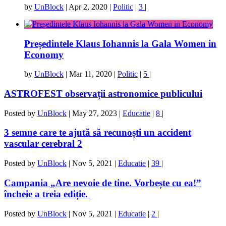
by
UnBlock
|
Apr 2, 2020
|
Politic
|
3
|
Președintele Klaus Iohannis la Gala Women in
Economy
by
UnBlock
|
Mar 11, 2020
|
Politic
|
5
|
ASTROFEST observații astronomice publicului
Posted by
UnBlock
|
May 27, 2023
|
Educatie
|
8
|
3 semne care te ajută să recunoști un accident
vascular cerebral 2
Posted by
UnBlock
|
Nov 5, 2021
|
Educatie
|
39
|
Campania „Are nevoie de tine. Vorbește cu ea!”
încheie a treia ediție.
Posted by
UnBlock
|
Nov 5, 2021
|
Educatie
|
2
|