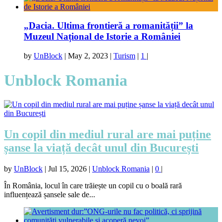
„Dacia. Ultima frontieră a romanității” la
Muzeul Național de Istorie a României
by
UnBlock
|
May 2, 2023
|
Turism
|
1
|
Unblock Romania
Un copil din mediul rural are mai puține
șanse la viață decât unul din București
by
UnBlock
|
Jul 15, 2026
|
Unblock Romania
|
0
|
În România, locul în care trăiește un copil cu o boală rară
influențează șansele sale de...