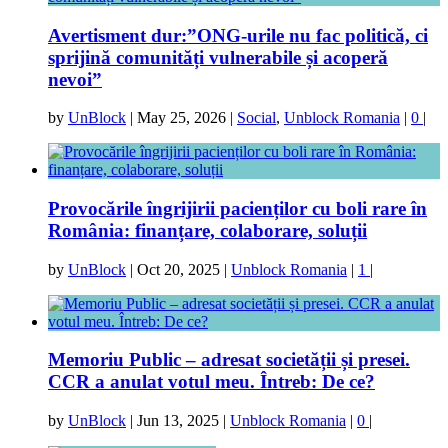
Avertisment dur:”ONG-urile nu fac politică, ci
sprijină comunități vulnerabile și acoperă
nevoi”
by
UnBlock
|
May 25, 2026
|
Social
,
Unblock Romania
|
0
|
Provocările îngrijirii pacienților cu boli rare în
România: finanțare, colaborare, soluții
by
UnBlock
|
Oct 20, 2025
|
Unblock Romania
|
1
|
Memoriu Public – adresat societății și presei.
CCR a anulat votul meu. Întreb: De ce?
by
UnBlock
|
Jun 13, 2025
|
Unblock Romania
|
0
|