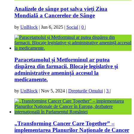
Analizele de sânge pot salva vieți Ziua
Mondială a Cancerelor de Sânge
by
UnBlock
|
Jun 6, 2025
|
Social
|
0
|
Paracetamolul și Metforminul ar putea
dispărea din farmacii. Blocaje legislative și
administrative amenință accesul la
medicamente.
by
UnBlock
|
Nov 5, 2024
|
Drepturile Omului
|
3
|
„Transforming Cancer Care Together” –
implementarea Planurilor Naţionale de Cancer