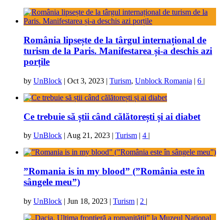
România lipsește de la târgul internațional de
turism de la Paris. Manifestarea și-a deschis azi
porțile
by
UnBlock
|
Oct 3, 2023
|
Turism
,
Unblock Romania
|
6
|
Ce trebuie să știi când călătorești și ai diabet
by
UnBlock
|
Aug 21, 2023
|
Turism
|
4
|
”Romania is in my blood” (”România este în
sângele meu”)
by
UnBlock
|
Jun 18, 2023
|
Turism
|
2
|