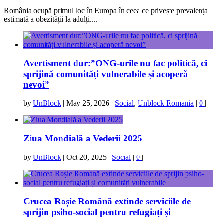
România ocupă primul loc în Europa în ceea ce privește prevalența
estimată a obezității la adulți....
Avertisment dur:”ONG-urile nu fac politică, ci
sprijină comunități vulnerabile și acoperă
nevoi”
by
UnBlock
|
May 25, 2026
|
Social
,
Unblock Romania
|
0
|
Ziua Mondială a Vederii 2025
by
UnBlock
|
Oct 20, 2025
|
Social
|
0
|
Crucea Roșie Română extinde serviciile de
sprijin psiho-social pentru refugiați și