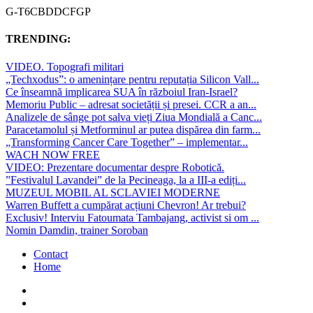
G-T6CBDDCFGP
TRENDING:
VIDEO. Topografi militari
„Techxodus”: o amenințare pentru reputația Silicon Vall...
Ce înseamnă implicarea SUA în războiul Iran-Israel?
Memoriu Public – adresat societății și presei. CCR a an...
Analizele de sânge pot salva vieți Ziua Mondială a Canc...
Paracetamolul și Metforminul ar putea dispărea din farm...
„Transforming Cancer Care Together” – implementar...
WACH NOW FREE
VIDEO: Prezentare documentar despre Robotică.
”Festivalul Lavandei” de la Pecineaga, la a III-a ediți...
MUZEUL MOBIL AL SCLAVIEI MODERNE
Warren Buffett a cumpărat acțiuni Chevron! Ar trebui?
Exclusiv! Interviu Fatoumata Tambajang, activist si om ...
Nomin Damdin, trainer Soroban
Contact
Home