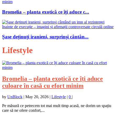
Bromelia – planta exotică ce îți aduce c...
Șase deținuți iranieni, surprinși cântân...
Lifestyle
Bromelia – planta exotică ce îți aduce
culoare în casă cu efort minim
by
UnBlock
|
May 20, 2026
|
Lifestyle
|
0
|
Pe măsură ce petrecem tot mai mult timp acasă, ne dorim un spațiu
care să ne ofere confort,...