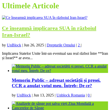
Ultimele Articole
Ce înseamnă implicarea SUA în războiul
Iran-Israel?
by
UnBlock
|
Jun 26, 2025
|
Drepturile Omului
|
2
|
Implicarea Statelor Unite într-un eventual sau real război între **Iran
și Israel** ar avea...
Memoriu Public – adresat societății și presei.
CCR a anulat votul meu. Întreb: De ce?
by
UnBlock
|
Jun 13, 2025
|
Unblock Romania
|
0
|