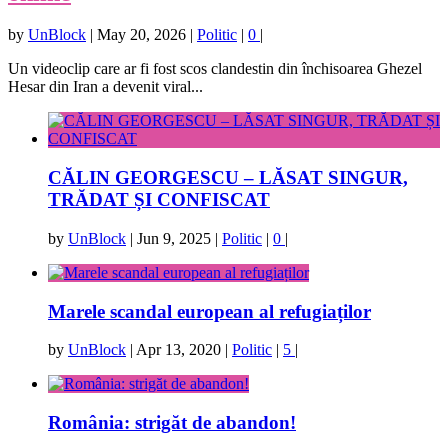
by
UnBlock
|
May 20, 2026
|
Politic
|
0
|
Un videoclip care ar fi fost scos clandestin din închisoarea Ghezel
Hesar din Iran a devenit viral...
CĂLIN GEORGESCU – LĂSAT SINGUR,
TRĂDAT ȘI CONFISCAT
by
UnBlock
|
Jun 9, 2025
|
Politic
|
0
|
Marele scandal european al refugiaților
by
UnBlock
|
Apr 13, 2020
|
Politic
|
5
|
România: strigăt de abandon!