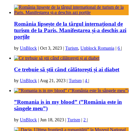
România lipsește de la târgul internațional de
turism de la Paris. Manifestarea și-a deschis azi
porțile
by
UnBlock
|
Oct 3, 2023
|
Turism
,
Unblock Romania
|
6
|
Ce trebuie să știi când călătorești și ai diabet
by
UnBlock
|
Aug 21, 2023
|
Turism
|
4
|
”Romania is in my blood” (”România este în
sângele meu”)
by
UnBlock
|
Jun 18, 2023
|
Turism
|
2
|