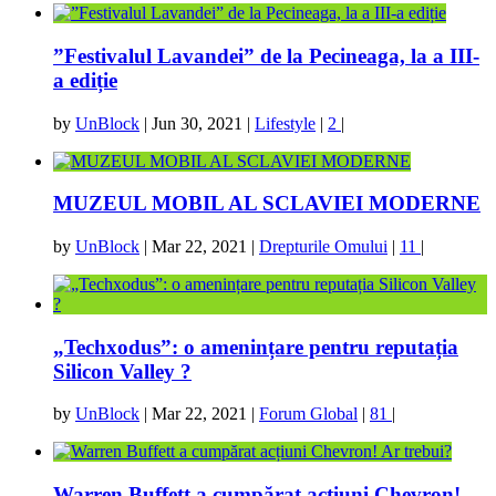
”Festivalul Lavandei” de la Pecineaga, la a III-
a ediție
by
UnBlock
|
Jun 30, 2021
|
Lifestyle
|
2
|
MUZEUL MOBIL AL SCLAVIEI MODERNE
by
UnBlock
|
Mar 22, 2021
|
Drepturile Omului
|
11
|
„Techxodus”: o amenințare pentru reputația
Silicon Valley ?
by
UnBlock
|
Mar 22, 2021
|
Forum Global
|
81
|
Warren Buffett a cumpărat acțiuni Chevron!