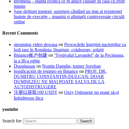
Bromelia – planta exotică ce îți aduce culoare în casă cu efort
minim
Șase deținuți iranieni, surprinși cântând un imn al rezistenței
înainte de execuție – imagini și afirmații controversate circulă
online
Recent Comments
streaming video dewasa
on
Provocările îngrijirii pacienților cu
boli rare în România: finanțare, colaborare, soluții
Binance账户创建
on
”Festivalul Lavandei” de la Pecineaga,
la a III-a ediție
Douglassag
on
Nomin Damdin, trainer Soroban
bonificación de registro en Binance
on
PROF. DR.
DUMITRU CONSTANTIN-DULCAN: DOAR
DUMNEZEU NE MAI POATE SALVA DE LA
AUTODISTRUGERE
注册以获取100 USDT
on
Ozzy Osbourne nu poate să-și
îmbrățișeze fiica
youtube
Search for: