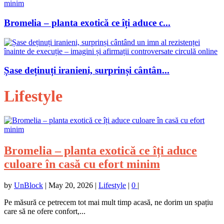
Bromelia – planta exotică ce îți aduce c...
Șase deținuți iranieni, surprinși cântân...
Lifestyle
Bromelia – planta exotică ce îți aduce
culoare în casă cu efort minim
by
UnBlock
|
May 20, 2026
|
Lifestyle
|
0
|
Pe măsură ce petrecem tot mai mult timp acasă, ne dorim un spațiu
care să ne ofere confort,...