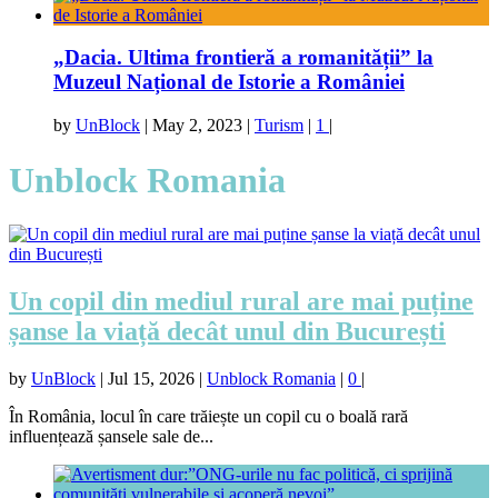
„Dacia. Ultima frontieră a romanității” la
Muzeul Național de Istorie a României
by
UnBlock
|
May 2, 2023
|
Turism
|
1
|
Unblock Romania
Un copil din mediul rural are mai puține
șanse la viață decât unul din București
by
UnBlock
|
Jul 15, 2026
|
Unblock Romania
|
0
|
În România, locul în care trăiește un copil cu o boală rară
influențează șansele sale de...