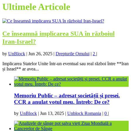
Ultimele Articole
Ce înseamnă implicarea SUA în războiul
Iran-Israel?
by
UnBlock
|
Jun 26, 2025
|
Drepturile Omului
|
2
|
Implicarea Statelor Unite într-un eventual sau real război între **Iran
și Israel** ar avea...
Memoriu Public – adresat societății și presei.
CCR a anulat votul meu. Întreb: De ce?
by
UnBlock
|
Jun 13, 2025
|
Unblock Romania
|
0
|