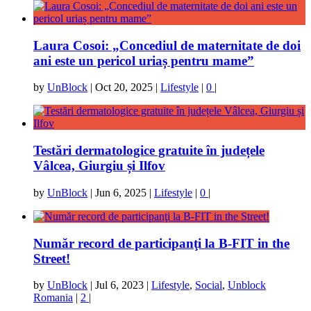
Laura Cosoi: „Concediul de maternitate de doi
ani este un pericol uriaș pentru mame”
by
UnBlock
|
Oct 20, 2025
|
Lifestyle
|
0
|
Testări dermatologice gratuite în județele
Vâlcea, Giurgiu și Ilfov
by
UnBlock
|
Jun 6, 2025
|
Lifestyle
|
0
|
Număr record de participanţi la B-FIT in the
Street!
by
UnBlock
|
Jul 6, 2023
|
Lifestyle
,
Social
,
Unblock
Romania
|
2
|