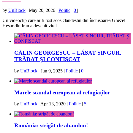
by
UnBlock
|
May 20, 2026
|
Politic
|
0
|
Un videoclip care ar fi fost scos clandestin din închisoarea Ghezel
Hesar din Iran a devenit viral...
CĂLIN GEORGESCU – LĂSAT SINGUR,
TRĂDAT ȘI CONFISCAT
by
UnBlock
|
Jun 9, 2025
|
Politic
|
0
|
Marele scandal european al refugiaților
by
UnBlock
|
Apr 13, 2020
|
Politic
|
5
|
România: strigăt de abandon!