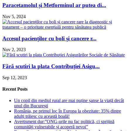
Paracetamolul și Metforminul ar putea di...
Nov 5, 2024
Accesul pacienților cu boli și cancere r...
Nov 2, 2023
Fără scutiri la plata Contribuției Asigu...
Sep 12, 2023
Recent Posts
Un copil din mediul rural are mai puține șanse la viață decât
unul din București
România, pe primul loc în Europa la obezitate: 35% dintre
adulți trăiesc cu această boală!
Avertisment dur:”ONG-urile nu fac politică, ci sprijină
comunități vulnerabile și acoperă nevoi”