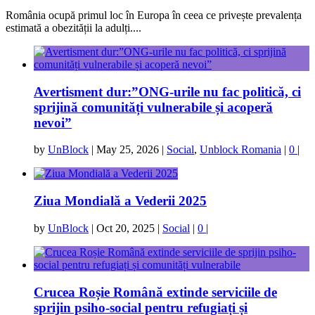
România ocupă primul loc în Europa în ceea ce privește prevalența
estimată a obezității la adulți....
Avertisment dur:”ONG-urile nu fac politică, ci
sprijină comunități vulnerabile și acoperă
nevoi”
by
UnBlock
|
May 25, 2026
|
Social
,
Unblock Romania
|
0
|
Ziua Mondială a Vederii 2025
by
UnBlock
|
Oct 20, 2025
|
Social
|
0
|
Crucea Roșie Română extinde serviciile de
sprijin psiho-social pentru refugiați și