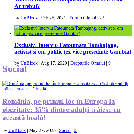
Ar trebui?
by
UnBlock
|
Feb 25, 2021
|
Forum Global
|
22
|
Exclusiv! Interviu Fatoumata Tambajang,
activist si om politic (ex vice presedinte Gambia)
by
UnBlock
|
Aug 17, 2020
|
Drepturile Omului
|
9
|
Social
România, pe primul loc în Europa la
obezitate: 35% dintre adulți trăiesc cu
această boală!
by
UnBlock
|
May 27, 2026
|
Social
|
0
|