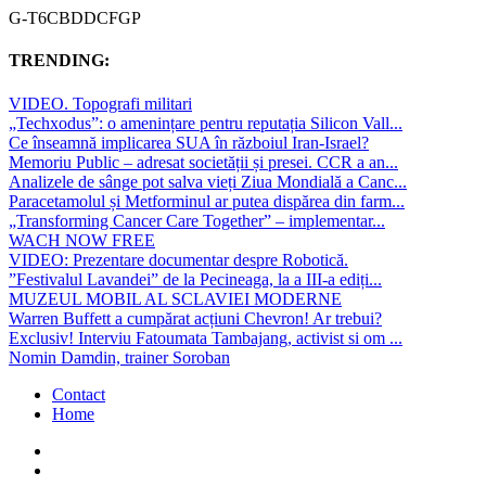
G-T6CBDDCFGP
TRENDING:
VIDEO. Topografi militari
„Techxodus”: o amenințare pentru reputația Silicon Vall...
Ce înseamnă implicarea SUA în războiul Iran-Israel?
Memoriu Public – adresat societății și presei. CCR a an...
Analizele de sânge pot salva vieți Ziua Mondială a Canc...
Paracetamolul și Metforminul ar putea dispărea din farm...
„Transforming Cancer Care Together” – implementar...
WACH NOW FREE
VIDEO: Prezentare documentar despre Robotică.
”Festivalul Lavandei” de la Pecineaga, la a III-a ediți...
MUZEUL MOBIL AL SCLAVIEI MODERNE
Warren Buffett a cumpărat acțiuni Chevron! Ar trebui?
Exclusiv! Interviu Fatoumata Tambajang, activist si om ...
Nomin Damdin, trainer Soroban
Contact
Home