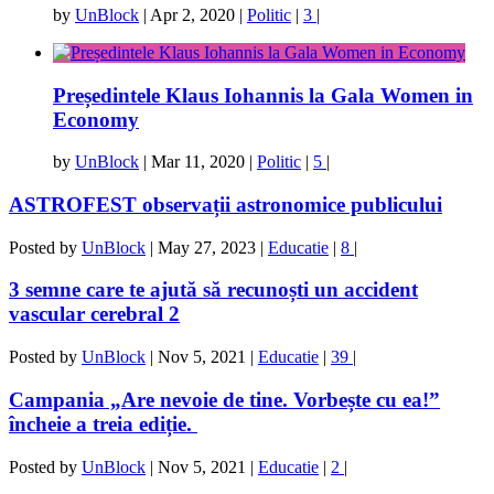
by
UnBlock
|
Apr 2, 2020
|
Politic
|
3
|
Președintele Klaus Iohannis la Gala Women in
Economy
by
UnBlock
|
Mar 11, 2020
|
Politic
|
5
|
ASTROFEST observații astronomice publicului
Posted by
UnBlock
|
May 27, 2023
|
Educatie
|
8
|
3 semne care te ajută să recunoști un accident
vascular cerebral 2
Posted by
UnBlock
|
Nov 5, 2021
|
Educatie
|
39
|
Campania „Are nevoie de tine. Vorbește cu ea!”
încheie a treia ediție.
Posted by
UnBlock
|
Nov 5, 2021
|
Educatie
|
2
|