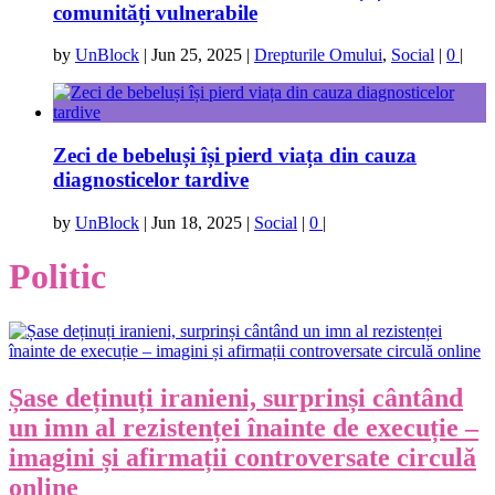
comunități vulnerabile
by
UnBlock
|
Jun 25, 2025
|
Drepturile Omului
,
Social
|
0
|
Zeci de bebeluși își pierd viața din cauza
diagnosticelor tardive
by
UnBlock
|
Jun 18, 2025
|
Social
|
0
|
Politic
Șase deținuți iranieni, surprinși cântând
un imn al rezistenței înainte de execuție –
imagini și afirmații controversate circulă
online