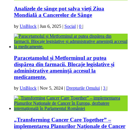
Analizele de sânge pot salva vieți Ziua
Mondială a Cancerelor de Sânge
by
UnBlock
|
Jun 6, 2025
|
Social
|
0
|
Paracetamolul și Metforminul ar putea
dispărea din farmacii. Blocaje legislative și
administrative amenință accesul la
medicamente.
by
UnBlock
|
Nov 5, 2024
|
Drepturile Omului
|
3
|
„Transforming Cancer Care Together” –
implementarea Planurilor Naţionale de Cancer