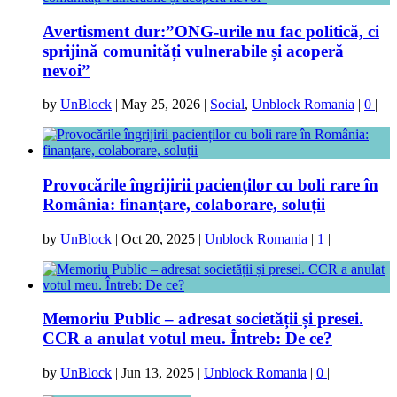
Avertisment dur:”ONG-urile nu fac politică, ci
sprijină comunități vulnerabile și acoperă
nevoi”
by
UnBlock
|
May 25, 2026
|
Social
,
Unblock Romania
|
0
|
Provocările îngrijirii pacienților cu boli rare în
România: finanțare, colaborare, soluții
by
UnBlock
|
Oct 20, 2025
|
Unblock Romania
|
1
|
Memoriu Public – adresat societății și presei.
CCR a anulat votul meu. Întreb: De ce?
by
UnBlock
|
Jun 13, 2025
|
Unblock Romania
|
0
|