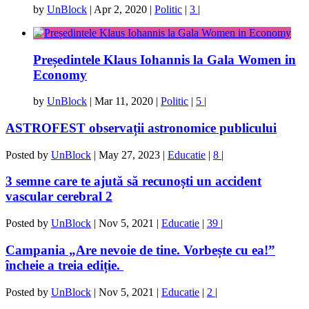
by
UnBlock
|
Apr 2, 2020
|
Politic
|
3
|
Președintele Klaus Iohannis la Gala Women in
Economy
by
UnBlock
|
Mar 11, 2020
|
Politic
|
5
|
ASTROFEST observații astronomice publicului
Posted by
UnBlock
|
May 27, 2023
|
Educatie
|
8
|
3 semne care te ajută să recunoști un accident
vascular cerebral 2
Posted by
UnBlock
|
Nov 5, 2021
|
Educatie
|
39
|
Campania „Are nevoie de tine. Vorbește cu ea!”
încheie a treia ediție.
Posted by
UnBlock
|
Nov 5, 2021
|
Educatie
|
2
|