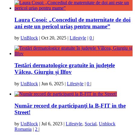
Laura Cosoi: „Concediul de maternitate de doi
ani este un pericol uriaș pentru mame”
by
UnBlock
|
Oct 20, 2025
|
Lifestyle
|
0
|
Testări dermatologice gratuite în județele
Vâlcea, Giurgiu și Ilfov
by
UnBlock
|
Jun 6, 2025
|
Lifestyle
|
0
|
Număr record de participanţi la B-FIT in the
Street!
by
UnBlock
|
Jul 6, 2023
|
Lifestyle
,
Social
,
Unblock
Romania
|
2
|