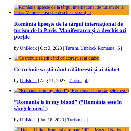
România lipsește de la târgul internațional de
turism de la Paris. Manifestarea și-a deschis azi
porțile
by
UnBlock
|
Oct 3, 2023
|
Turism
,
Unblock Romania
|
6
|
Ce trebuie să știi când călătorești și ai diabet
by
UnBlock
|
Aug 21, 2023
|
Turism
|
4
|
”Romania is in my blood” (”România este în
sângele meu”)
by
UnBlock
|
Jun 18, 2023
|
Turism
|
2
|