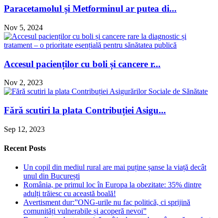
Paracetamolul și Metforminul ar putea di...
Nov 5, 2024
Accesul pacienților cu boli și cancere r...
Nov 2, 2023
Fără scutiri la plata Contribuției Asigu...
Sep 12, 2023
Recent Posts
Un copil din mediul rural are mai puține șanse la viață decât
unul din București
România, pe primul loc în Europa la obezitate: 35% dintre
adulți trăiesc cu această boală!
Avertisment dur:”ONG-urile nu fac politică, ci sprijină
comunități vulnerabile și acoperă nevoi”