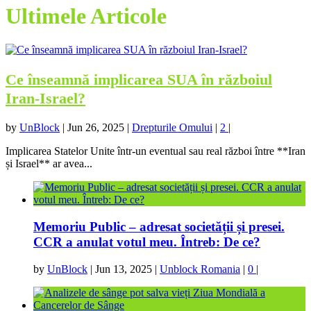
Ultimele Articole
Ce înseamnă implicarea SUA în războiul
Iran-Israel?
by
UnBlock
|
Jun 26, 2025
|
Drepturile Omului
|
2
|
Implicarea Statelor Unite într-un eventual sau real război între **Iran
și Israel** ar avea...
Memoriu Public – adresat societății și presei.
CCR a anulat votul meu. Întreb: De ce?
by
UnBlock
|
Jun 13, 2025
|
Unblock Romania
|
0
|