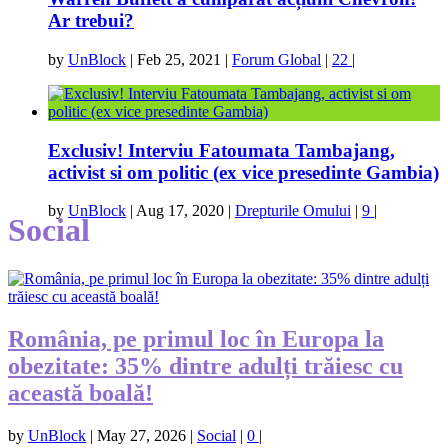
Ar trebui?
by
UnBlock
|
Feb 25, 2021
|
Forum Global
|
22
|
Exclusiv! Interviu Fatoumata Tambajang,
activist si om politic (ex vice presedinte Gambia)
by
UnBlock
|
Aug 17, 2020
|
Drepturile Omului
|
9
|
Social
România, pe primul loc în Europa la
obezitate: 35% dintre adulți trăiesc cu
această boală!
by
UnBlock
|
May 27, 2026
|
Social
|
0
|