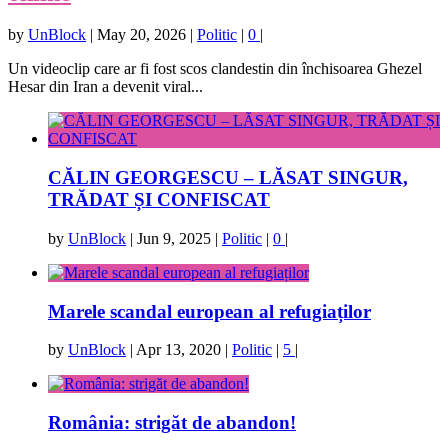
by
UnBlock
|
May 20, 2026
|
Politic
|
0
|
Un videoclip care ar fi fost scos clandestin din închisoarea Ghezel
Hesar din Iran a devenit viral...
CĂLIN GEORGESCU – LĂSAT SINGUR,
TRĂDAT ȘI CONFISCAT
by
UnBlock
|
Jun 9, 2025
|
Politic
|
0
|
Marele scandal european al refugiaților
by
UnBlock
|
Apr 13, 2020
|
Politic
|
5
|
România: strigăt de abandon!