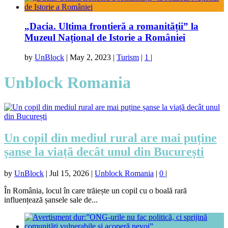
„Dacia. Ultima frontieră a romanității” la
Muzeul Național de Istorie a României
by
UnBlock
|
May 2, 2023
|
Turism
|
1
|
Unblock Romania
Un copil din mediul rural are mai puține
șanse la viață decât unul din București
by
UnBlock
|
Jul 15, 2026
|
Unblock Romania
|
0
|
În România, locul în care trăiește un copil cu o boală rară
influențează șansele sale de...