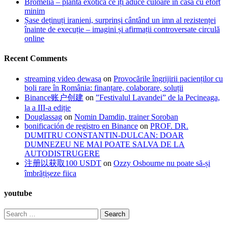
Bromelia – planta exotică ce îți aduce culoare în casă cu efort
minim
Șase deținuți iranieni, surprinși cântând un imn al rezistenței
înainte de execuție – imagini și afirmații controversate circulă
online
Recent Comments
streaming video dewasa
on
Provocările îngrijirii pacienților cu
boli rare în România: finanțare, colaborare, soluții
Binance账户创建
on
”Festivalul Lavandei” de la Pecineaga,
la a III-a ediție
Douglassag
on
Nomin Damdin, trainer Soroban
bonificación de registro en Binance
on
PROF. DR.
DUMITRU CONSTANTIN-DULCAN: DOAR
DUMNEZEU NE MAI POATE SALVA DE LA
AUTODISTRUGERE
注册以获取100 USDT
on
Ozzy Osbourne nu poate să-și
îmbrățișeze fiica
youtube
Search
for: