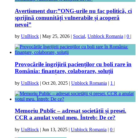
Avertisment dur:”ONG-urile nu fac politică, ci
sprijină comunități vulnerabile și acoperă
nevoi”
by
UnBlock
|
May 25, 2026
|
Social
,
Unblock Romania
|
0
|
Provocările îngrijirii pacienților cu boli rare în
România: finanțare, colaborare, soluții
by
UnBlock
|
Oct 20, 2025
|
Unblock Romania
|
1
|
Memoriu Public – adresat societății și presei.
CCR a anulat votul meu. Întreb: De ce?
by
UnBlock
|
Jun 13, 2025
|
Unblock Romania
|
0
|