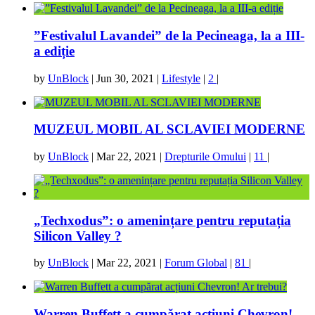
”Festivalul Lavandei” de la Pecineaga, la a III-
a ediție
by
UnBlock
|
Jun 30, 2021
|
Lifestyle
|
2
|
MUZEUL MOBIL AL SCLAVIEI MODERNE
by
UnBlock
|
Mar 22, 2021
|
Drepturile Omului
|
11
|
„Techxodus”: o amenințare pentru reputația
Silicon Valley ?
by
UnBlock
|
Mar 22, 2021
|
Forum Global
|
81
|
Warren Buffett a cumpărat acțiuni Chevron!