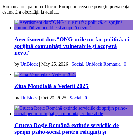
România ocupă primul loc în Europa în ceea ce privește prevalența
estimată a obezității la adulți....
Avertisment dur:”ONG-urile nu fac politică, ci
sprijină comunități vulnerabile și acoperă
nevoi”
by
UnBlock
|
May 25, 2026
|
Social
,
Unblock Romania
|
0
|
Ziua Mondială a Vederii 2025
by
UnBlock
|
Oct 20, 2025
|
Social
|
0
|
Crucea Roșie Română extinde serviciile de
sprijin psiho-social pentru refugiați și