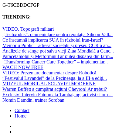
G-T6CBDDCFGP
TRENDING:
VIDEO. Topografi militari
„Techxodus”: o amenințare pentru reputația Silicon Vall...
Ce înseamnă implicarea SUA în războiul Iran-Israel?
Memoriu Public – adresat societății și presei. CCR a an...
Analizele de sânge pot salva vieți Ziua Mondială a Canc...
Paracetamolul și Metforminul ar putea dispărea din farm...
„Transforming Cancer Care Together” – implementar...
WACH NOW FREE
VIDEO: Prezentare documentar despre Robotică.
”Festivalul Lavandei” de la Pecineaga, la a III-a ediți...
MUZEUL MOBIL AL SCLAVIEI MODERNE
Warren Buffett a cumpărat acțiuni Chevron! Ar trebui?
Exclusiv! Interviu Fatoumata Tambajang, activist si om ...
Nomin Damdin, trainer Soroban
Contact
Home