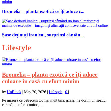
Bromelia – planta exotică ce îți aduce c...
Șase deținuți iranieni, surprinși cântân...
Lifestyle
Bromelia – planta exotică ce îți aduce
culoare în casă cu efort minim
by
UnBlock
|
May 20, 2026
|
Lifestyle
|
0
|
Pe măsură ce petrecem tot mai mult timp acasă, ne dorim un spațiu
care să ne ofere confort,...