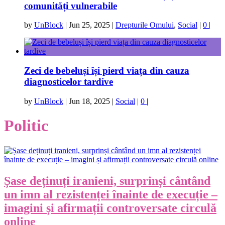
comunități vulnerabile
by
UnBlock
|
Jun 25, 2025
|
Drepturile Omului
,
Social
|
0
|
Zeci de bebeluși își pierd viața din cauza
diagnosticelor tardive
by
UnBlock
|
Jun 18, 2025
|
Social
|
0
|
Politic
Șase deținuți iranieni, surprinși cântând
un imn al rezistenței înainte de execuție –
imagini și afirmații controversate circulă
online