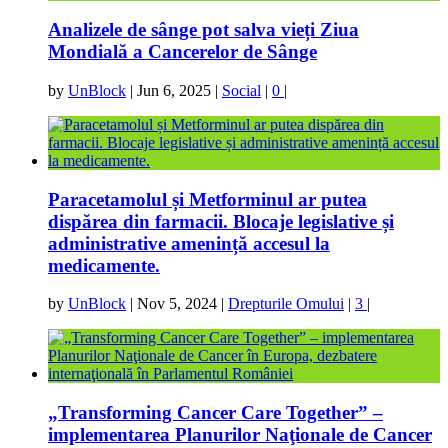
Analizele de sânge pot salva vieți Ziua
Mondială a Cancerelor de Sânge
by
UnBlock
|
Jun 6, 2025
|
Social
|
0
|
Paracetamolul și Metforminul ar putea
dispărea din farmacii. Blocaje legislative și
administrative amenință accesul la
medicamente.
by
UnBlock
|
Nov 5, 2024
|
Drepturile Omului
|
3
|
„Transforming Cancer Care Together” –
implementarea Planurilor Naţionale de Cancer