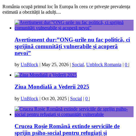
România ocupă primul loc în Europa în ceea ce privește prevalența
estimată a obezității la adulți....
Avertisment dur:”ONG-urile nu fac politică, ci
sprijină comunități vulnerabile și acoperă
nevoi”
by
UnBlock
|
May 25, 2026
|
Social
,
Unblock Romania
|
0
|
Ziua Mondială a Vederii 2025
by
UnBlock
|
Oct 20, 2025
|
Social
|
0
|
Crucea Roșie Română extinde serviciile de
sprijin psiho-social pentru refugiați și