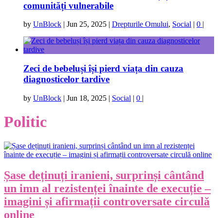
comunități vulnerabile
by
UnBlock
|
Jun 25, 2025
|
Drepturile Omului
,
Social
|
0
|
Zeci de bebeluși își pierd viața din cauza
diagnosticelor tardive
by
UnBlock
|
Jun 18, 2025
|
Social
|
0
|
Politic
Șase deținuți iranieni, surprinși cântând
un imn al rezistenței înainte de execuție –
imagini și afirmații controversate circulă
online