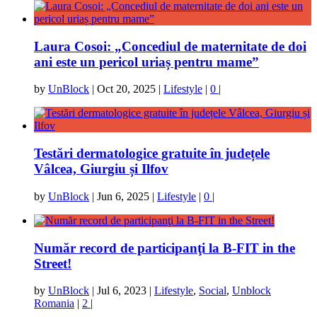
Laura Cosoi: „Concediul de maternitate de doi
ani este un pericol uriaș pentru mame”
by
UnBlock
|
Oct 20, 2025
|
Lifestyle
|
0
|
Testări dermatologice gratuite în județele
Vâlcea, Giurgiu și Ilfov
by
UnBlock
|
Jun 6, 2025
|
Lifestyle
|
0
|
Număr record de participanţi la B-FIT in the
Street!
by
UnBlock
|
Jul 6, 2023
|
Lifestyle
,
Social
,
Unblock
Romania
|
2
|