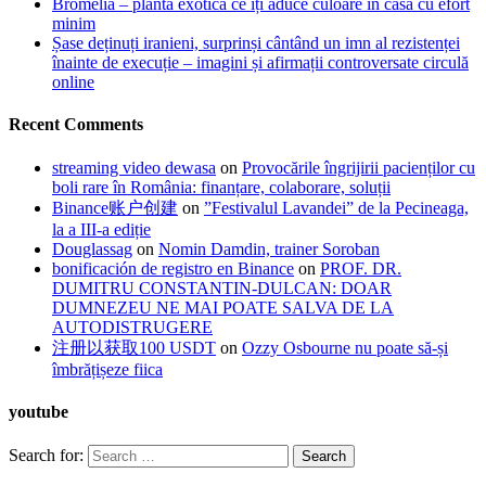
Bromelia – planta exotică ce îți aduce culoare în casă cu efort
minim
Șase deținuți iranieni, surprinși cântând un imn al rezistenței
înainte de execuție – imagini și afirmații controversate circulă
online
Recent Comments
streaming video dewasa
on
Provocările îngrijirii pacienților cu
boli rare în România: finanțare, colaborare, soluții
Binance账户创建
on
”Festivalul Lavandei” de la Pecineaga,
la a III-a ediție
Douglassag
on
Nomin Damdin, trainer Soroban
bonificación de registro en Binance
on
PROF. DR.
DUMITRU CONSTANTIN-DULCAN: DOAR
DUMNEZEU NE MAI POATE SALVA DE LA
AUTODISTRUGERE
注册以获取100 USDT
on
Ozzy Osbourne nu poate să-și
îmbrățișeze fiica
youtube
Search for: