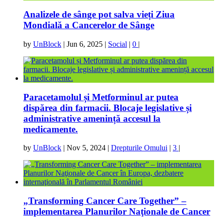
Analizele de sânge pot salva vieți Ziua
Mondială a Cancerelor de Sânge
by
UnBlock
|
Jun 6, 2025
|
Social
|
0
|
Paracetamolul și Metforminul ar putea
dispărea din farmacii. Blocaje legislative și
administrative amenință accesul la
medicamente.
by
UnBlock
|
Nov 5, 2024
|
Drepturile Omului
|
3
|
„Transforming Cancer Care Together” –
implementarea Planurilor Naţionale de Cancer