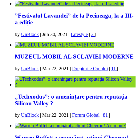
”Festivalul Lavandei” de la Pecineaga, la a III-
a ediție
by
UnBlock
|
Jun 30, 2021
|
Lifestyle
|
2
|
MUZEUL MOBIL AL SCLAVIEI MODERNE
by
UnBlock
|
Mar 22, 2021
|
Drepturile Omului
|
11
|
„Techxodus”: o amenințare pentru reputația
Silicon Valley ?
by
UnBlock
|
Mar 22, 2021
|
Forum Global
|
81
|
Warren Buffett a cumpărat acțiuni Chevron!