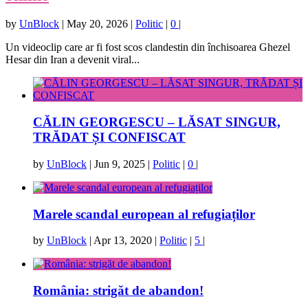
by
UnBlock
|
May 20, 2026
|
Politic
|
0
|
Un videoclip care ar fi fost scos clandestin din închisoarea Ghezel
Hesar din Iran a devenit viral...
CĂLIN GEORGESCU – LĂSAT SINGUR,
TRĂDAT ȘI CONFISCAT
by
UnBlock
|
Jun 9, 2025
|
Politic
|
0
|
Marele scandal european al refugiaților
by
UnBlock
|
Apr 13, 2020
|
Politic
|
5
|
România: strigăt de abandon!