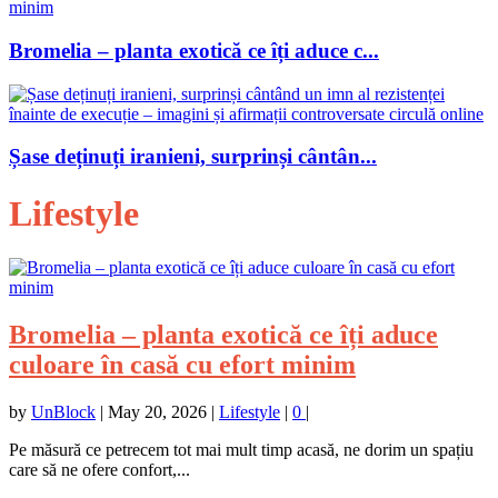
Bromelia – planta exotică ce îți aduce c...
Șase deținuți iranieni, surprinși cântân...
Lifestyle
Bromelia – planta exotică ce îți aduce
culoare în casă cu efort minim
by
UnBlock
|
May 20, 2026
|
Lifestyle
|
0
|
Pe măsură ce petrecem tot mai mult timp acasă, ne dorim un spațiu
care să ne ofere confort,...