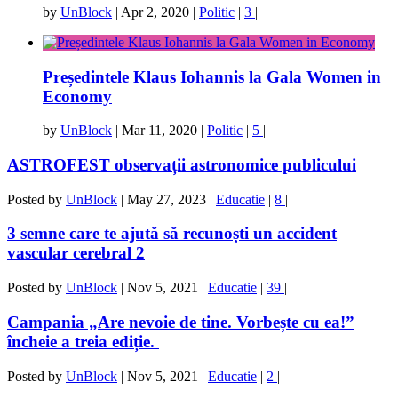
by
UnBlock
|
Apr 2, 2020
|
Politic
|
3
|
Președintele Klaus Iohannis la Gala Women in
Economy
by
UnBlock
|
Mar 11, 2020
|
Politic
|
5
|
ASTROFEST observații astronomice publicului
Posted by
UnBlock
|
May 27, 2023
|
Educatie
|
8
|
3 semne care te ajută să recunoști un accident
vascular cerebral 2
Posted by
UnBlock
|
Nov 5, 2021
|
Educatie
|
39
|
Campania „Are nevoie de tine. Vorbește cu ea!”
încheie a treia ediție.
Posted by
UnBlock
|
Nov 5, 2021
|
Educatie
|
2
|