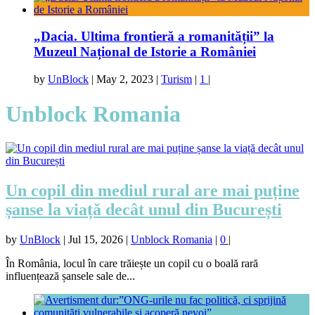
„Dacia. Ultima frontieră a romanității” la
Muzeul Național de Istorie a României
by
UnBlock
|
May 2, 2023
|
Turism
|
1
|
Unblock Romania
Un copil din mediul rural are mai puține
șanse la viață decât unul din București
by
UnBlock
|
Jul 15, 2026
|
Unblock Romania
|
0
|
În România, locul în care trăiește un copil cu o boală rară
influențează șansele sale de...