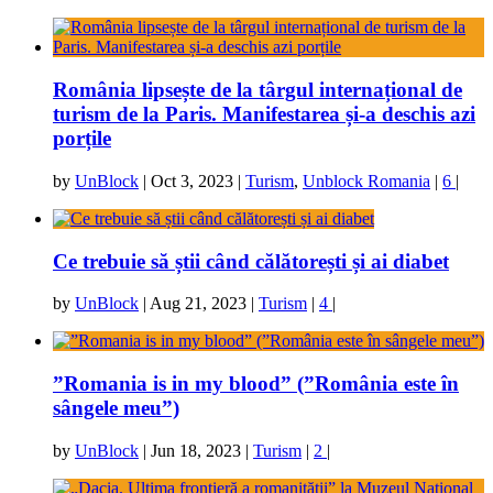
România lipsește de la târgul internațional de
turism de la Paris. Manifestarea și-a deschis azi
porțile
by
UnBlock
|
Oct 3, 2023
|
Turism
,
Unblock Romania
|
6
|
Ce trebuie să știi când călătorești și ai diabet
by
UnBlock
|
Aug 21, 2023
|
Turism
|
4
|
”Romania is in my blood” (”România este în
sângele meu”)
by
UnBlock
|
Jun 18, 2023
|
Turism
|
2
|