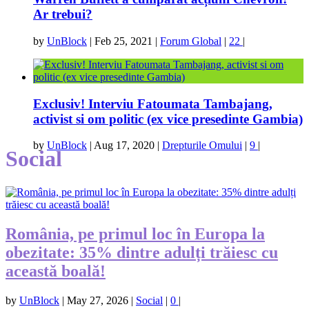
Ar trebui?
by
UnBlock
|
Feb 25, 2021
|
Forum Global
|
22
|
Exclusiv! Interviu Fatoumata Tambajang,
activist si om politic (ex vice presedinte Gambia)
by
UnBlock
|
Aug 17, 2020
|
Drepturile Omului
|
9
|
Social
România, pe primul loc în Europa la
obezitate: 35% dintre adulți trăiesc cu
această boală!
by
UnBlock
|
May 27, 2026
|
Social
|
0
|