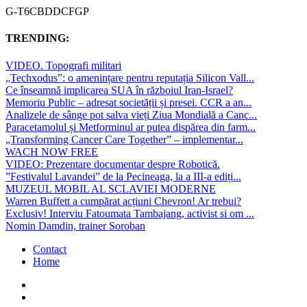
G-T6CBDDCFGP
TRENDING:
VIDEO. Topografi militari
„Techxodus”: o amenințare pentru reputația Silicon Vall...
Ce înseamnă implicarea SUA în războiul Iran-Israel?
Memoriu Public – adresat societății și presei. CCR a an...
Analizele de sânge pot salva vieți Ziua Mondială a Canc...
Paracetamolul și Metforminul ar putea dispărea din farm...
„Transforming Cancer Care Together” – implementar...
WACH NOW FREE
VIDEO: Prezentare documentar despre Robotică.
”Festivalul Lavandei” de la Pecineaga, la a III-a ediți...
MUZEUL MOBIL AL SCLAVIEI MODERNE
Warren Buffett a cumpărat acțiuni Chevron! Ar trebui?
Exclusiv! Interviu Fatoumata Tambajang, activist si om ...
Nomin Damdin, trainer Soroban
Contact
Home