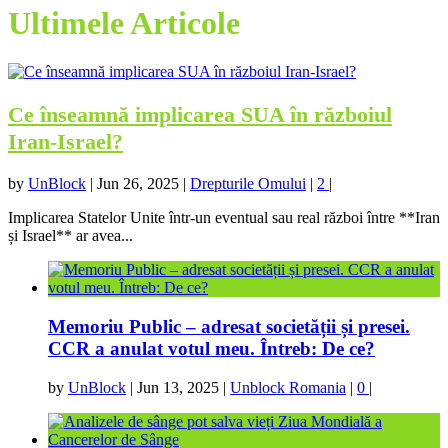
Ultimele Articole
Ce înseamnă implicarea SUA în războiul
Iran-Israel?
by
UnBlock
|
Jun 26, 2025
|
Drepturile Omului
|
2
|
Implicarea Statelor Unite într-un eventual sau real război între **Iran
și Israel** ar avea...
Memoriu Public – adresat societății și presei.
CCR a anulat votul meu. Întreb: De ce?
by
UnBlock
|
Jun 13, 2025
|
Unblock Romania
|
0
|