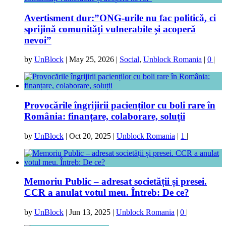
Avertisment dur:”ONG-urile nu fac politică, ci
sprijină comunități vulnerabile și acoperă
nevoi”
by
UnBlock
|
May 25, 2026
|
Social
,
Unblock Romania
|
0
|
Provocările îngrijirii pacienților cu boli rare în
România: finanțare, colaborare, soluții
by
UnBlock
|
Oct 20, 2025
|
Unblock Romania
|
1
|
Memoriu Public – adresat societății și presei.
CCR a anulat votul meu. Întreb: De ce?
by
UnBlock
|
Jun 13, 2025
|
Unblock Romania
|
0
|