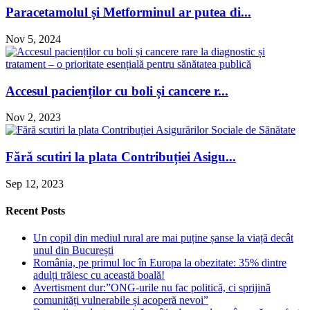
Paracetamolul și Metforminul ar putea di...
Nov 5, 2024
Accesul pacienților cu boli și cancere r...
Nov 2, 2023
Fără scutiri la plata Contribuției Asigu...
Sep 12, 2023
Recent Posts
Un copil din mediul rural are mai puține șanse la viață decât
unul din București
România, pe primul loc în Europa la obezitate: 35% dintre
adulți trăiesc cu această boală!
Avertisment dur:”ONG-urile nu fac politică, ci sprijină
comunități vulnerabile și acoperă nevoi”