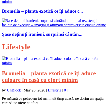
Bromelia – planta exotică ce îți aduce c...
Șase deținuți iranieni, surprinși cântân...
Lifestyle
Bromelia – planta exotică ce îți aduce
culoare în casă cu efort minim
by
UnBlock
|
May 20, 2026
|
Lifestyle
|
0
|
Pe măsură ce petrecem tot mai mult timp acasă, ne dorim un spațiu
care să ne ofere confort,...