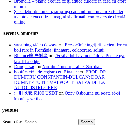
Bromelia – planta exotică ce îți aduce culoare în casă cu efort
minim
Șase deținuți iranieni, surprinși cântând un imn al rezistenței
înainte de execuție – imagini și afirmații controversate circulă
online
Recent Comments
streaming video dewasa
on
Provocările îngrijirii pacienților cu
boli rare în România: finanțare, colaborare, soluții
Binance账户创建
on
”Festivalul Lavandei” de la Pecineaga,
la a III-a ediție
Douglassag
on
Nomin Damdin, trainer Soroban
bonificación de registro en Binance
on
PROF. DR.
DUMITRU CONSTANTIN-DULCAN: DOAR
DUMNEZEU NE MAI POATE SALVA DE LA
AUTODISTRUGERE
注册以获取100 USDT
on
Ozzy Osbourne nu poate să-și
îmbrățișeze fiica
youtube
Search for: