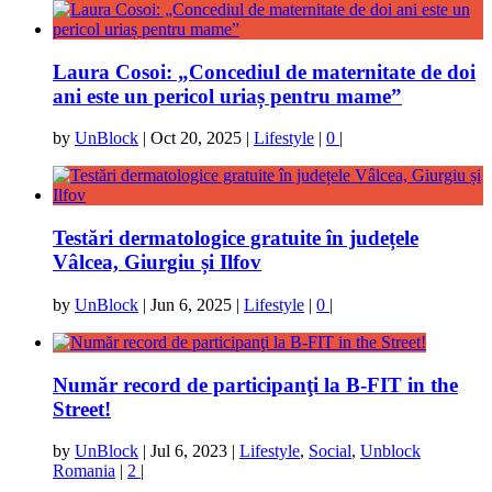
Laura Cosoi: „Concediul de maternitate de doi
ani este un pericol uriaș pentru mame”
by
UnBlock
|
Oct 20, 2025
|
Lifestyle
|
0
|
Testări dermatologice gratuite în județele
Vâlcea, Giurgiu și Ilfov
by
UnBlock
|
Jun 6, 2025
|
Lifestyle
|
0
|
Număr record de participanţi la B-FIT in the
Street!
by
UnBlock
|
Jul 6, 2023
|
Lifestyle
,
Social
,
Unblock
Romania
|
2
|