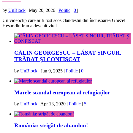
by
UnBlock
|
May 20, 2026
|
Politic
|
0
|
Un videoclip care ar fi fost scos clandestin din închisoarea Ghezel
Hesar din Iran a devenit viral...
CĂLIN GEORGESCU – LĂSAT SINGUR,
TRĂDAT ȘI CONFISCAT
by
UnBlock
|
Jun 9, 2025
|
Politic
|
0
|
Marele scandal european al refugiaților
by
UnBlock
|
Apr 13, 2020
|
Politic
|
5
|
România: strigăt de abandon!