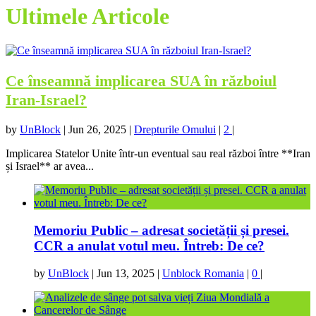
Ultimele Articole
Ce înseamnă implicarea SUA în războiul
Iran-Israel?
by
UnBlock
|
Jun 26, 2025
|
Drepturile Omului
|
2
|
Implicarea Statelor Unite într-un eventual sau real război între **Iran
și Israel** ar avea...
Memoriu Public – adresat societății și presei.
CCR a anulat votul meu. Întreb: De ce?
by
UnBlock
|
Jun 13, 2025
|
Unblock Romania
|
0
|