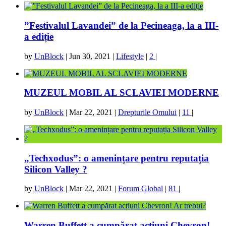
”Festivalul Lavandei” de la Pecineaga, la a III-
a ediție
by
UnBlock
|
Jun 30, 2021
|
Lifestyle
|
2
|
MUZEUL MOBIL AL SCLAVIEI MODERNE
by
UnBlock
|
Mar 22, 2021
|
Drepturile Omului
|
11
|
„Techxodus”: o amenințare pentru reputația
Silicon Valley ?
by
UnBlock
|
Mar 22, 2021
|
Forum Global
|
81
|
Warren Buffett a cumpărat acțiuni Chevron!