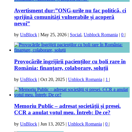
Avertisment dur:”ONG-urile nu fac politică, ci
sprijină comunități vulnerabile și acoperă
nevoi”
by
UnBlock
|
May 25, 2026
|
Social
,
Unblock Romania
|
0
|
Provocările îngrijirii pacienților cu boli rare în
România: finanțare, colaborare, soluții
by
UnBlock
|
Oct 20, 2025
|
Unblock Romania
|
1
|
Memoriu Public – adresat societății și presei.
CCR a anulat votul meu. Întreb: De ce?
by
UnBlock
|
Jun 13, 2025
|
Unblock Romania
|
0
|