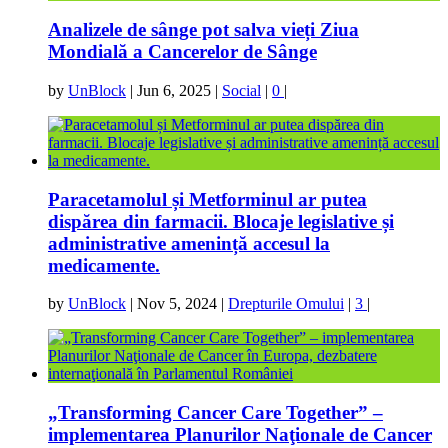
Analizele de sânge pot salva vieți Ziua
Mondială a Cancerelor de Sânge
by
UnBlock
|
Jun 6, 2025
|
Social
|
0
|
Paracetamolul și Metforminul ar putea
dispărea din farmacii. Blocaje legislative și
administrative amenință accesul la
medicamente.
by
UnBlock
|
Nov 5, 2024
|
Drepturile Omului
|
3
|
„Transforming Cancer Care Together” –
implementarea Planurilor Naţionale de Cancer