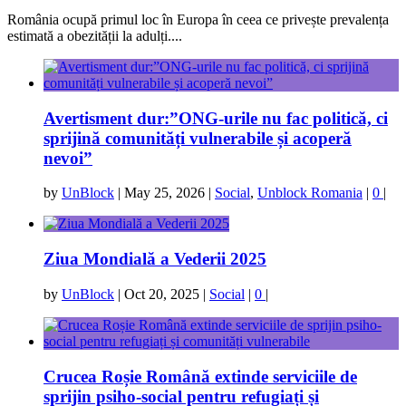
România ocupă primul loc în Europa în ceea ce privește prevalența
estimată a obezității la adulți....
Avertisment dur:”ONG-urile nu fac politică, ci
sprijină comunități vulnerabile și acoperă
nevoi”
by
UnBlock
|
May 25, 2026
|
Social
,
Unblock Romania
|
0
|
Ziua Mondială a Vederii 2025
by
UnBlock
|
Oct 20, 2025
|
Social
|
0
|
Crucea Roșie Română extinde serviciile de
sprijin psiho-social pentru refugiați și