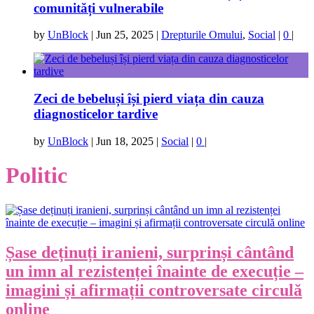
comunități vulnerabile
by
UnBlock
|
Jun 25, 2025
|
Drepturile Omului
,
Social
|
0
|
Zeci de bebeluși își pierd viața din cauza
diagnosticelor tardive
by
UnBlock
|
Jun 18, 2025
|
Social
|
0
|
Politic
Șase deținuți iranieni, surprinși cântând
un imn al rezistenței înainte de execuție –
imagini și afirmații controversate circulă
online