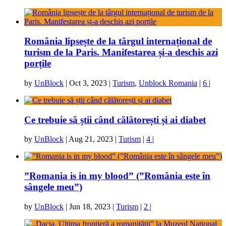
România lipsește de la târgul internațional de
turism de la Paris. Manifestarea și-a deschis azi
porțile
by
UnBlock
|
Oct 3, 2023
|
Turism
,
Unblock Romania
|
6
|
Ce trebuie să știi când călătorești și ai diabet
by
UnBlock
|
Aug 21, 2023
|
Turism
|
4
|
”Romania is in my blood” (”România este în
sângele meu”)
by
UnBlock
|
Jun 18, 2023
|
Turism
|
2
|