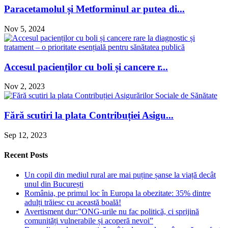
Paracetamolul și Metforminul ar putea di...
Nov 5, 2024
Accesul pacienților cu boli și cancere r...
Nov 2, 2023
Fără scutiri la plata Contribuției Asigu...
Sep 12, 2023
Recent Posts
Un copil din mediul rural are mai puține șanse la viață decât
unul din București
România, pe primul loc în Europa la obezitate: 35% dintre
adulți trăiesc cu această boală!
Avertisment dur:”ONG-urile nu fac politică, ci sprijină
comunități vulnerabile și acoperă nevoi”