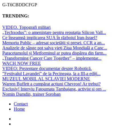
G-T6CBDDCFGP
TRENDING:
VIDEO. Topografi militari
„Techxodus”: o amenințare pentru reputația Silicon Vall...
Ce înseamnă implicarea SUA în războiul Iran-Israel?
Memoriu Public – adresat societății și presei. CCR a an...
Analizele de sânge pot salva vieți Ziua Mondială a Canc...
Paracetamolul și Metforminul ar putea dispărea din farm...
„Transforming Cancer Care Together” – implementar...
WACH NOW FREE
VIDEO: Prezentare documentar despre Robotică.
”Festivalul Lavandei” de la Pecineaga, la a III-a ediți...
MUZEUL MOBIL AL SCLAVIEI MODERNE
Warren Buffett a cumpărat acțiuni Chevron! Ar trebui?
Exclusiv! Interviu Fatoumata Tambajang, activist si om ...
Nomin Damdin, trainer Soroban
Contact
Home