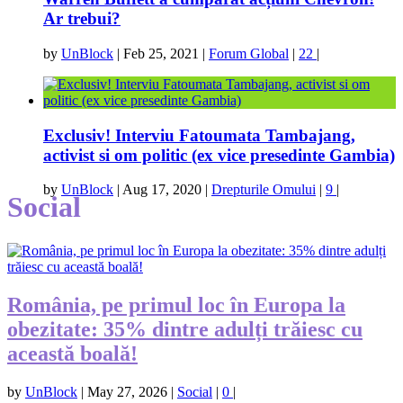
Ar trebui?
by
UnBlock
|
Feb 25, 2021
|
Forum Global
|
22
|
Exclusiv! Interviu Fatoumata Tambajang,
activist si om politic (ex vice presedinte Gambia)
by
UnBlock
|
Aug 17, 2020
|
Drepturile Omului
|
9
|
Social
România, pe primul loc în Europa la
obezitate: 35% dintre adulți trăiesc cu
această boală!
by
UnBlock
|
May 27, 2026
|
Social
|
0
|