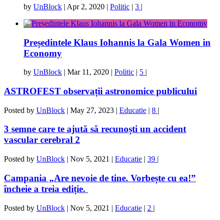
by
UnBlock
|
Apr 2, 2020
|
Politic
|
3
|
Președintele Klaus Iohannis la Gala Women in
Economy
by
UnBlock
|
Mar 11, 2020
|
Politic
|
5
|
ASTROFEST observații astronomice publicului
Posted by
UnBlock
|
May 27, 2023
|
Educatie
|
8
|
3 semne care te ajută să recunoști un accident
vascular cerebral 2
Posted by
UnBlock
|
Nov 5, 2021
|
Educatie
|
39
|
Campania „Are nevoie de tine. Vorbește cu ea!”
încheie a treia ediție.
Posted by
UnBlock
|
Nov 5, 2021
|
Educatie
|
2
|