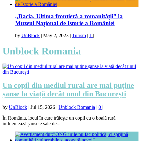
„Dacia. Ultima frontieră a romanității” la
Muzeul Național de Istorie a României
by
UnBlock
|
May 2, 2023
|
Turism
|
1
|
Unblock Romania
Un copil din mediul rural are mai puține
șanse la viață decât unul din București
by
UnBlock
|
Jul 15, 2026
|
Unblock Romania
|
0
|
În România, locul în care trăiește un copil cu o boală rară
influențează șansele sale de...