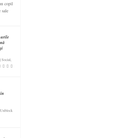
un copil
 sale
urile
ină
și
|
Social
,
 în
Unblock