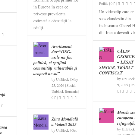
Politic
|
0
|
în Europa în ceea ce
Un videoclip care ar f
privește prevalența
scos clandestin din
estimată a obezității la
a
închisoarea Ghezel H
adulți....
din Iran a devenit vir
Avertisment
CĂLIN
dur:”ONG-
GEORGE
urile nu fac
– LĂSAT
politică, ci sprijină
SINGUR, TRĂDAT 
comunități vulnerabile și
CONFISCAT
acoperă nevoi”
by
UnBlock
by
UnBlock
|
May
9, 2025
|
Pol
25, 2026
|
Social
,
n
|
Unblock Romania
|
ință
0
|
Marele sc
european 
Ziua Mondială
refugiațil
a Vederii 2025
area
by
UnBlock
by
UnBlock
|
Oct
re