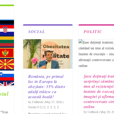
SOCIAL
POLITIC
Șase deținuți ira
România, pe primul
surprinși cântân
loc în Europa la
imn al rezistenței
obezitate: 35% dintre
înainte de execuț
adulți trăiesc cu
oiul
imagini și afirmaț
această boală!
controversate cir
by
UnBlock
|
May 27, 2026
|
online
Social
|
0
|
**Iran
by
UnBlock
|
May 20, 2
România ocupă primul loc