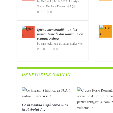
by
UnBlock
|
Jul 6, 2023
|
Lifestyle
,
Social
,
Unblock Romania
|
2
|
Igiena menstruală – un lux
pentru femeile din România cu
venituri reduse
by
UnBlock
|
Jun 18, 2023
|
Lifestyle
|
0
|
DREPTURILE OMULUI
Ce înseamnă implicarea SUA
în războiul I...