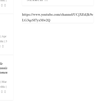
litic
|
https://www.youtube.com/channel/UCjXEdJk9e
LG3qcSl7yxMw2Q
|
Apr
itic
|
3
le
annis
Women
|
Mar
litic
|