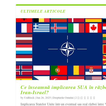
ULTIMELE ARTICOLE
Ce înseamnă implicarea SUA în răzb
Iran-Israel?
by
UnBlock
|
Jun 26, 2025
|
Drepturile Omului
|
2
|
Implicarea Statelor Unite într-un eventual sau real război între 