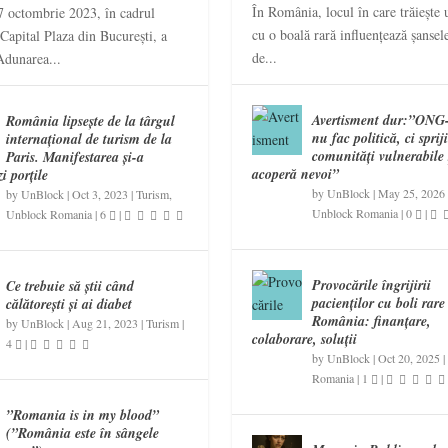
În România, locul în care trăiește 
7 octombrie 2023, în cadrul
cu o boală rară influențează șansele
 Capital Plaza din București, a
de...
Adunarea...
Avertisment dur:”ONG-
România lipsește de la târgul
nu fac politică, ci sprij
internațional de turism de la
comunități vulnerabile 
Paris. Manifestarea și-a
acoperă nevoi”
i porțile
by
UnBlock
|
May 25, 2026
by
UnBlock
|
Oct 3, 2023
|
Turism
,
Unblock Romania
|
0
|
Unblock Romania
|
6
|
Provocările îngrijirii
Ce trebuie să știi când
pacienților cu boli rare
călătorești și ai diabet
România: finanțare,
by
UnBlock
|
Aug 21, 2023
|
Turism
|
colaborare, soluții
4
|
by
UnBlock
|
Oct 20, 2025
|
Romania
|
1
|
”Romania is in my blood”
(”România este în sângele