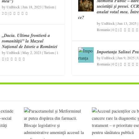
Memoriu Public – adre
meu”)
societății și presei. CC
by
UnBlock
|
Jun 18, 2023
|
Turism
|
anulat votul meu. Într
2
|
ce?
by
UnBlock
|
Jun 13, 2025
|
Romania
|
0
|
„Dacia. Ultima frontieră a
romanității” la Muzeul
Național de Istorie a României
Importanța Salinei Pra
by
UnBlock
|
May 2, 2023
|
Turism
|
1
by
UnBlock
|
Jun 9, 2025
|
U
|
Romania
|
0
|