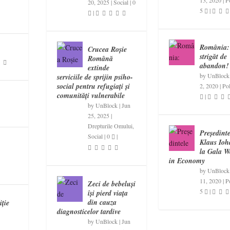
13, 2020
|
Po
20, 2025
|
Social
|
0
5
|
|
România:
Crucea Roșie
strigăt de
Română
abandon!
extinde
by
UnBlock
serviciile de sprijin psiho-
social pentru refugiați și
2, 2020
|
Pol
comunități vulnerabile
|
by
UnBlock
|
Jun
25, 2025
|
Drepturile Omului
,
Președinte
Social
|
0
|
Klaus Ioh
la Gala 
in Economy
by
UnBlock
11, 2020
|
Po
Zeci de bebeluși
5
|
își pierd viața
din cauza
iție
diagnosticelor tardive
by
UnBlock
|
Jun