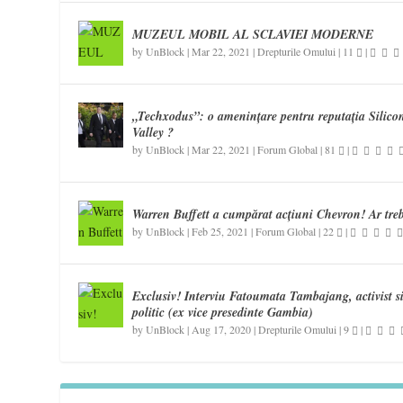
MUZEUL MOBIL AL SCLAVIEI MODERNE
by
UnBlock
|
Mar 22, 2021
|
Drepturile Omului
|
11
|
„Techxodus”: o amenințare pentru reputația Silico
Valley ?
by
UnBlock
|
Mar 22, 2021
|
Forum Global
|
81
|
Warren Buffett a cumpărat acțiuni Chevron! Ar tre
by
UnBlock
|
Feb 25, 2021
|
Forum Global
|
22
|
Exclusiv! Interviu Fatoumata Tambajang, activist s
politic (ex vice presedinte Gambia)
by
UnBlock
|
Aug 17, 2020
|
Drepturile Omului
|
9
|