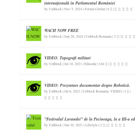
internaţională în Parlamentul României
by
UnBlock
|
Nov 5, 2024
|
Forum Global
|
0
|
WACH NOW FREE
by
UnBlock
|
Sep 28, 2024
|
Unblock Romania
|
3
|
VIDEO. Topografi militari
by
UnBlock
|
Jul 10, 2021
|
Educatie
|
164
|
VIDEO: Prezentare documentar despre Robotică.
by
UnBlock
|
Jul 6, 2021
|
Unblock Romania
,
VIDEO
|
3
|
”Festivalul Lavandei” de la Pecineaga, la a III-a ed
by
UnBlock
|
Jun 30, 2021
|
Lifestyle
|
2
|