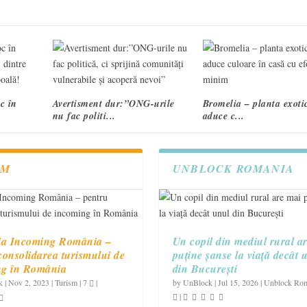
3 semne care te ajută să recunoști un accident vascul
Campania „Are nevoie de tine. Vorbește cu ea!” înche
cerebral 2
treia ediție.
VIDEO. Topografi militari
c în
Avertisment dur:”ONG-urile
Bromelia – planta exotic
nu fac politi...
aduce c...
SM
UNBLOCK ROMANIA
ia Incoming România –
Un copil din mediul rural a
consolidarea turismului de
puține șanse la viață decât 
ng în România
din București
k
|
Nov 2, 2023
|
Turism
|
7
|
by
UnBlock
|
Jul 15, 2026
|
Unblock Ro
|