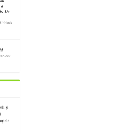
sat
R a
eb: De
Unblock
id
nblock