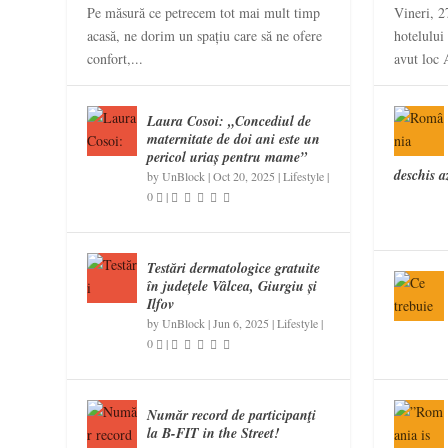
Pe măsură ce petrecem tot mai mult timp
Vineri, 2
acasă, ne dorim un spațiu care să ne ofere
hotelului
confort,...
avut loc 
Laura Cosoi: „Concediul de
maternitate de doi ani este un
pericol uriaș pentru mame”
deschis az
by
UnBlock
|
Oct 20, 2025
|
Lifestyle
|
0
|
Testări dermatologice gratuite
în județele Vâlcea, Giurgiu și
Ilfov
by
UnBlock
|
Jun 6, 2025
|
Lifestyle
|
0
|
Număr record de participanţi
la B-FIT in the Street!