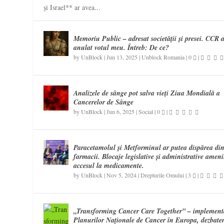
și Israel** ar avea...
Memoriu Public – adresat societății și presei. CCR 
anulat votul meu. Întreb: De ce?
by
UnBlock
|
Jun 13, 2025
|
Unblock Romania
|
0
|
Analizele de sânge pot salva vieți Ziua Mondială a
Cancerelor de Sânge
by
UnBlock
|
Jun 6, 2025
|
Social
|
0
|
Paracetamolul și Metforminul ar putea dispărea di
farmacii. Blocaje legislative și administrative amen
accesul la medicamente.
by
UnBlock
|
Nov 5, 2024
|
Drepturile Omului
|
3
|
„Transforming Cancer Care Together” – implement
Planurilor Naţionale de Cancer în Europa, dezbate