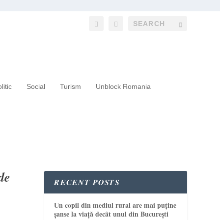
litic
Social
Turism
Unblock Romania
de
RECENT POSTS
Un copil din mediul rural are mai puține
șanse la viață decât unul din București