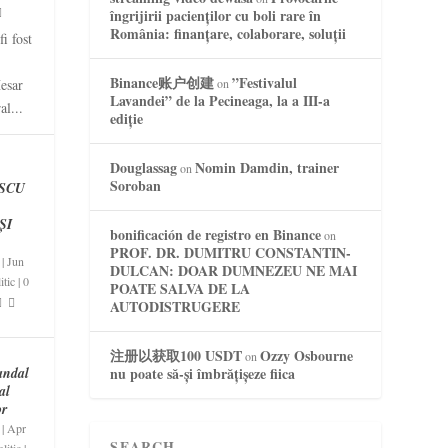
îngrijirii pacienților cu boli rare în
România: finanțare, colaborare, soluții
i fost
Binance账户创建
”Festivalul
on
esar
Lavandei” de la Pecineaga, la a III-a
al...
ediție
Douglassag
Nomin Damdin, trainer
on
Soroban
SCU
ȘI
bonificación de registro en Binance
on
PROF. DR. DUMITRU CONSTANTIN-
|
Jun
DULCAN: DOAR DUMNEZEU NE MAI
itic
|
0
POATE SALVA DE LA
AUTODISTRUGERE
注册以获取100 USDT
Ozzy Osbourne
on
nu poate să-și îmbrățișeze fiica
andal
al
or
|
Apr