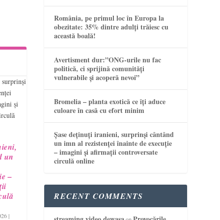
România, pe primul loc în Europa la
obezitate: 35% dintre adulți trăiesc cu
această boală!
Avertisment dur:”ONG-urile nu fac
politică, ci sprijină comunități
vulnerabile și acoperă nevoi”
Bromelia – planta exotică ce îți aduce
culoare în casă cu efort minim
Șase deținuți iranieni, surprinși cântând
un imn al rezistenței înainte de execuție
nieni,
– imagini și afirmații controversate
d un
circulă online
ie –
ii
RECENT COMMENTS
culă
026
|
streaming video dewasa
Provocările
on