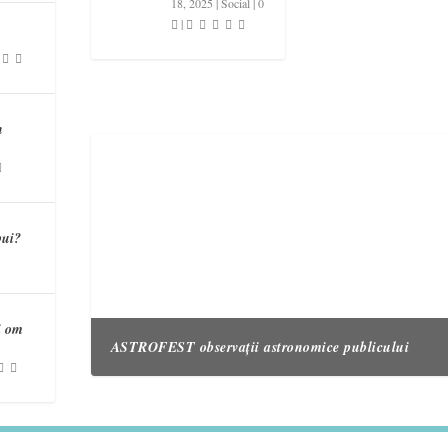
18, 2025
|
Social
|
0
|
n
bui?
i om
ASTROFEST observații astronomice publicului