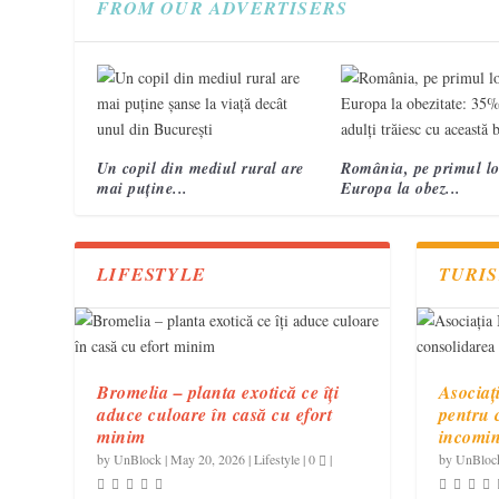
FROM OUR ADVERTISERS
Un copil din mediul rural are
România, pe primul lo
mai puține...
Europa la obez...
LIFESTYLE
TURI
Bromelia – planta exotică ce îți
Asociaț
aduce culoare în casă cu efort
pentru 
minim
incomi
by
UnBlock
|
May 20, 2026
|
Lifestyle
|
0
|
by
UnBloc