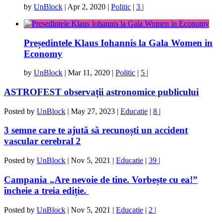
by
UnBlock
|
Apr 2, 2020
|
Politic
|
3
|
Președintele Klaus Iohannis la Gala Women in
Economy
by
UnBlock
|
Mar 11, 2020
|
Politic
|
5
|
ASTROFEST observații astronomice publicului
Posted by
UnBlock
|
May 27, 2023
|
Educatie
|
8
|
3 semne care te ajută să recunoști un accident
vascular cerebral 2
Posted by
UnBlock
|
Nov 5, 2021
|
Educatie
|
39
|
Campania „Are nevoie de tine. Vorbește cu ea!”
încheie a treia ediție.
Posted by
UnBlock
|
Nov 5, 2021
|
Educatie
|
2
|