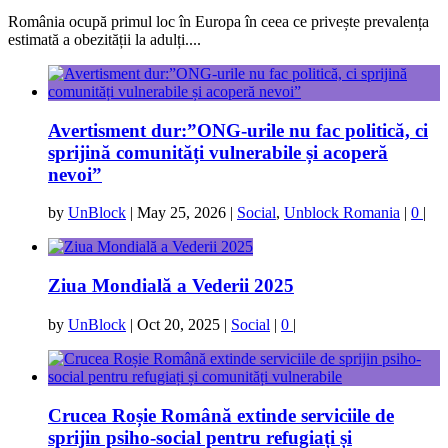
România ocupă primul loc în Europa în ceea ce privește prevalența
estimată a obezității la adulți....
Avertisment dur:”ONG-urile nu fac politică, ci
sprijină comunități vulnerabile și acoperă
nevoi”
by
UnBlock
|
May 25, 2026
|
Social
,
Unblock Romania
|
0
|
Ziua Mondială a Vederii 2025
by
UnBlock
|
Oct 20, 2025
|
Social
|
0
|
Crucea Roșie Română extinde serviciile de
sprijin psiho-social pentru refugiați și