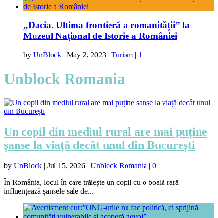
„Dacia. Ultima frontieră a romanității” la
Muzeul Național de Istorie a României
by
UnBlock
|
May 2, 2023
|
Turism
|
1
|
Unblock Romania
Un copil din mediul rural are mai puține
șanse la viață decât unul din București
by
UnBlock
|
Jul 15, 2026
|
Unblock Romania
|
0
|
În România, locul în care trăiește un copil cu o boală rară
influențează șansele sale de...