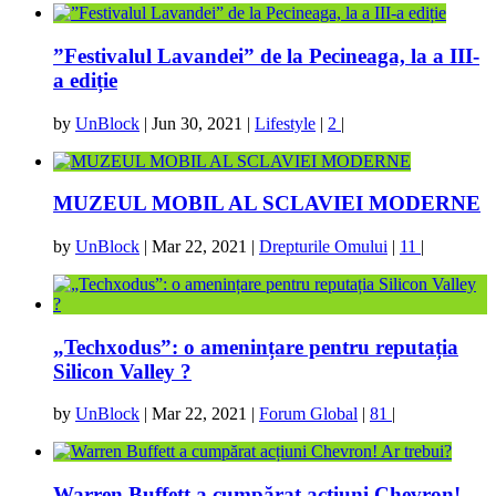
”Festivalul Lavandei” de la Pecineaga, la a III-
a ediție
by
UnBlock
|
Jun 30, 2021
|
Lifestyle
|
2
|
MUZEUL MOBIL AL SCLAVIEI MODERNE
by
UnBlock
|
Mar 22, 2021
|
Drepturile Omului
|
11
|
„Techxodus”: o amenințare pentru reputația
Silicon Valley ?
by
UnBlock
|
Mar 22, 2021
|
Forum Global
|
81
|
Warren Buffett a cumpărat acțiuni Chevron!