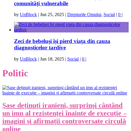
comunități vulnerabile
by
UnBlock
|
Jun 25, 2025
|
Drepturile Omului
,
Social
|
0
|
Zeci de bebeluși își pierd viața din cauza
diagnosticelor tardive
by
UnBlock
|
Jun 18, 2025
|
Social
|
0
|
Politic
Șase deținuți iranieni, surprinși cântând
un imn al rezistenței înainte de execuție –
imagini și afirmații controversate circulă
online