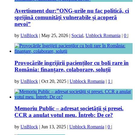
Avertisment dur:”ONG-urile nu fac politică, ci
sprijină comunități vulnerabile și acoperă
nevoi”
by
UnBlock
|
May 25, 2026
|
Social
,
Unblock Romania
|
0
|
Provocările îngrijirii pacienților cu boli rare în
România: finanțare, colaborare, soluții
by
UnBlock
|
Oct 20, 2025
|
Unblock Romania
|
1
|
Memoriu Public – adresat societății și presei.
CCR a anulat votul meu. Întreb: De ce?
by
UnBlock
|
Jun 13, 2025
|
Unblock Romania
|
0
|