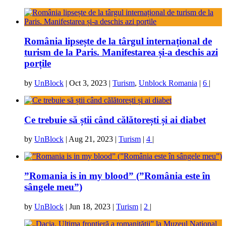
România lipsește de la târgul internațional de
turism de la Paris. Manifestarea și-a deschis azi
porțile
by
UnBlock
|
Oct 3, 2023
|
Turism
,
Unblock Romania
|
6
|
Ce trebuie să știi când călătorești și ai diabet
by
UnBlock
|
Aug 21, 2023
|
Turism
|
4
|
”Romania is in my blood” (”România este în
sângele meu”)
by
UnBlock
|
Jun 18, 2023
|
Turism
|
2
|