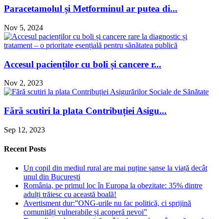
Paracetamolul și Metforminul ar putea di...
Nov 5, 2024
Accesul pacienților cu boli și cancere r...
Nov 2, 2023
Fără scutiri la plata Contribuției Asigu...
Sep 12, 2023
Recent Posts
Un copil din mediul rural are mai puține șanse la viață decât
unul din București
România, pe primul loc în Europa la obezitate: 35% dintre
adulți trăiesc cu această boală!
Avertisment dur:”ONG-urile nu fac politică, ci sprijină
comunități vulnerabile și acoperă nevoi”