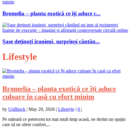
Bromelia – planta exotică ce îți aduce c...
Șase deținuți iranieni, surprinși cântân...
Lifestyle
Bromelia – planta exotică ce îți aduce
culoare în casă cu efort minim
by
UnBlock
|
May 20, 2026
|
Lifestyle
|
0
|
Pe măsură ce petrecem tot mai mult timp acasă, ne dorim un spațiu
care să ne ofere confort,...