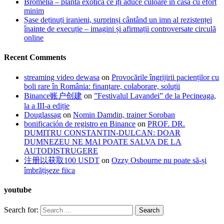
Bromelia – planta exotică ce îți aduce culoare în casă cu efort
minim
Șase deținuți iranieni, surprinși cântând un imn al rezistenței
înainte de execuție – imagini și afirmații controversate circulă
online
Recent Comments
streaming video dewasa
on
Provocările îngrijirii pacienților cu
boli rare în România: finanțare, colaborare, soluții
Binance账户创建
on
”Festivalul Lavandei” de la Pecineaga,
la a III-a ediție
Douglassag
on
Nomin Damdin, trainer Soroban
bonificación de registro en Binance
on
PROF. DR.
DUMITRU CONSTANTIN-DULCAN: DOAR
DUMNEZEU NE MAI POATE SALVA DE LA
AUTODISTRUGERE
注册以获取100 USDT
on
Ozzy Osbourne nu poate să-și
îmbrățișeze fiica
youtube
Search for: