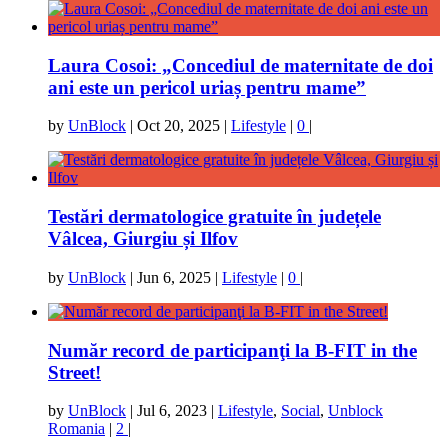
Laura Cosoi: „Concediul de maternitate de doi
ani este un pericol uriaș pentru mame”
by
UnBlock
|
Oct 20, 2025
|
Lifestyle
|
0
|
Testări dermatologice gratuite în județele
Vâlcea, Giurgiu și Ilfov
by
UnBlock
|
Jun 6, 2025
|
Lifestyle
|
0
|
Număr record de participanţi la B-FIT in the
Street!
by
UnBlock
|
Jul 6, 2023
|
Lifestyle
,
Social
,
Unblock
Romania
|
2
|