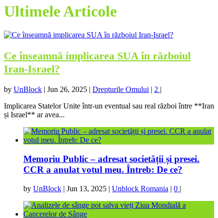
Ultimele Articole
Ce înseamnă implicarea SUA în războiul
Iran-Israel?
by
UnBlock
|
Jun 26, 2025
|
Drepturile Omului
|
2
|
Implicarea Statelor Unite într-un eventual sau real război între **Iran
și Israel** ar avea...
Memoriu Public – adresat societății și presei.
CCR a anulat votul meu. Întreb: De ce?
by
UnBlock
|
Jun 13, 2025
|
Unblock Romania
|
0
|