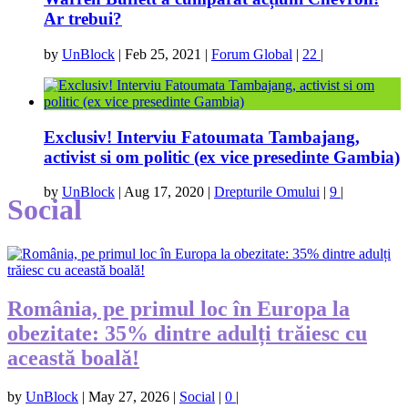
Ar trebui?
by
UnBlock
|
Feb 25, 2021
|
Forum Global
|
22
|
Exclusiv! Interviu Fatoumata Tambajang,
activist si om politic (ex vice presedinte Gambia)
by
UnBlock
|
Aug 17, 2020
|
Drepturile Omului
|
9
|
Social
România, pe primul loc în Europa la
obezitate: 35% dintre adulți trăiesc cu
această boală!
by
UnBlock
|
May 27, 2026
|
Social
|
0
|