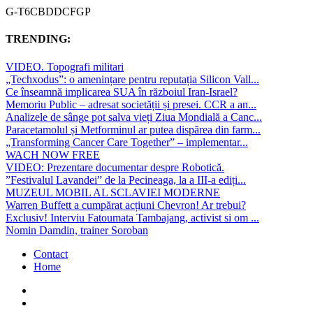
G-T6CBDDCFGP
TRENDING:
VIDEO. Topografi militari
„Techxodus”: o amenințare pentru reputația Silicon Vall...
Ce înseamnă implicarea SUA în războiul Iran-Israel?
Memoriu Public – adresat societății și presei. CCR a an...
Analizele de sânge pot salva vieți Ziua Mondială a Canc...
Paracetamolul și Metforminul ar putea dispărea din farm...
„Transforming Cancer Care Together” – implementar...
WACH NOW FREE
VIDEO: Prezentare documentar despre Robotică.
”Festivalul Lavandei” de la Pecineaga, la a III-a ediți...
MUZEUL MOBIL AL SCLAVIEI MODERNE
Warren Buffett a cumpărat acțiuni Chevron! Ar trebui?
Exclusiv! Interviu Fatoumata Tambajang, activist si om ...
Nomin Damdin, trainer Soroban
Contact
Home