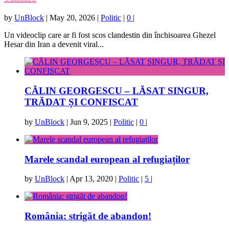
by
UnBlock
|
May 20, 2026
|
Politic
|
0
|
Un videoclip care ar fi fost scos clandestin din închisoarea Ghezel
Hesar din Iran a devenit viral...
CĂLIN GEORGESCU – LĂSAT SINGUR,
TRĂDAT ȘI CONFISCAT
by
UnBlock
|
Jun 9, 2025
|
Politic
|
0
|
Marele scandal european al refugiaților
by
UnBlock
|
Apr 13, 2020
|
Politic
|
5
|
România: strigăt de abandon!