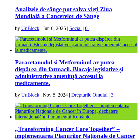
Analizele de sânge pot salva vieți Ziua
Mondială a Cancerelor de Sânge
by
UnBlock
|
Jun 6, 2025
|
Social
|
0
|
Paracetamolul și Metforminul ar putea
dispărea din farmacii. Blocaje legislative și
administrative amenință accesul la
medicamente.
by
UnBlock
|
Nov 5, 2024
|
Drepturile Omului
|
3
|
„Transforming Cancer Care Together” –
implementarea Planurilor Naţionale de Cancer