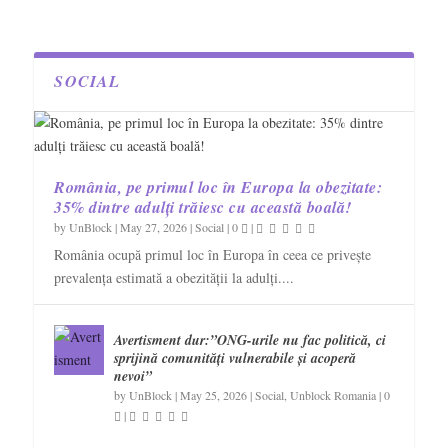
SOCIAL
România, pe primul loc în Europa la obezitate:
35% dintre adulți trăiesc cu această boală!
by
UnBlock
|
May 27, 2026
|
Social
|
0
|
România ocupă primul loc în Europa în ceea ce privește
prevalența estimată a obezității la adulți....
Avertisment dur:”ONG-urile nu fac politică, ci
sprijină comunități vulnerabile și acoperă
nevoi”
by
UnBlock
|
May 25, 2026
|
Social
,
Unblock Romania
|
0
|