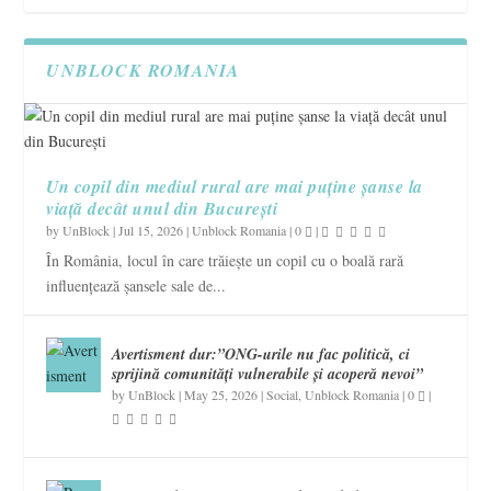
UNBLOCK ROMANIA
Un copil din mediul rural are mai puține șanse la
viață decât unul din București
by
UnBlock
|
Jul 15, 2026
|
Unblock Romania
|
0
|
În România, locul în care trăiește un copil cu o boală rară
influențează șansele sale de...
Avertisment dur:”ONG-urile nu fac politică, ci
sprijină comunități vulnerabile și acoperă nevoi”
by
UnBlock
|
May 25, 2026
|
Social
,
Unblock Romania
|
0
|