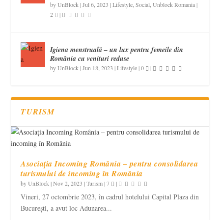
by
UnBlock
|
Jul 6, 2023
|
Lifestyle
,
Social
,
Unblock Romania
|
2
|
Igiena menstruală – un lux pentru femeile din
România cu venituri reduse
by
UnBlock
|
Jun 18, 2023
|
Lifestyle
|
0
|
TURISM
Asociația Incoming România – pentru consolidarea
turismului de incoming în România
by
UnBlock
|
Nov 2, 2023
|
Turism
|
7
|
Vineri, 27 octombrie 2023, în cadrul hotelului Capital Plaza din
București, a avut loc Adunarea...