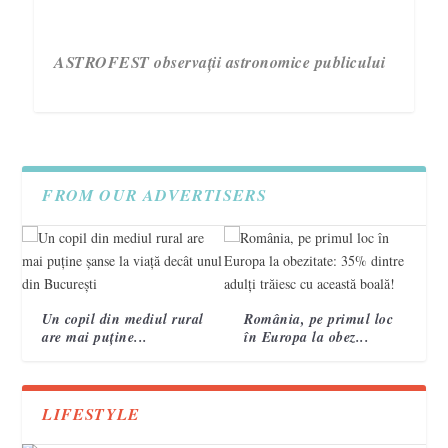
ASTROFEST observații astronomice publicului
FROM OUR ADVERTISERS
Un copil din mediul rural
România, pe primul loc
are mai puține...
în Europa la obez...
3 semne care te ajută să recunoști un accident
Campania „Are nevoie de tine. Vorbește cu ea!”
VIDEO. Topografi militari
vascular cerebral 2
încheie a treia ediție.
LIFESTYLE