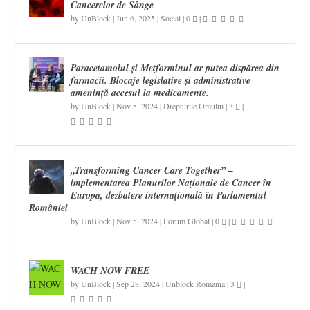
Cancerelor de Sânge
by
UnBlock
|
Jun 6, 2025
|
Social
|
0
|
Paracetamolul și Metforminul ar putea dispărea din
farmacii. Blocaje legislative și administrative
amenință accesul la medicamente.
by
UnBlock
|
Nov 5, 2024
|
Drepturile Omului
|
3
|
„Transforming Cancer Care Together” –
implementarea Planurilor Naţionale de Cancer în
Europa, dezbatere internaţională în Parlamentul
României
by
UnBlock
|
Nov 5, 2024
|
Forum Global
|
0
|
WACH NOW FREE
by
UnBlock
|
Sep 28, 2024
|
Unblock Romania
|
3
|