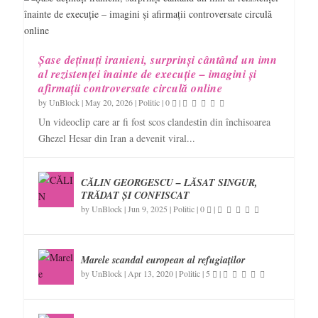
Șase deținuți iranieni, surprinși cântând un imn
al rezistenței înainte de execuție – imagini și
afirmații controversate circulă online
by
UnBlock
|
May 20, 2026
|
Politic
|
0
|
Un videoclip care ar fi fost scos clandestin din închisoarea
Ghezel Hesar din Iran a devenit viral...
CĂLIN GEORGESCU – LĂSAT SINGUR,
TRĂDAT ȘI CONFISCAT
by
UnBlock
|
Jun 9, 2025
|
Politic
|
0
|
Marele scandal european al refugiaților
by
UnBlock
|
Apr 13, 2020
|
Politic
|
5
|