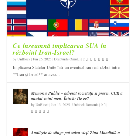
Ce înseamnă implicarea SUA în
războiul Iran-Israel?
by
UnBlock
|
Jun 26, 2025
|
Drepturile Omului
|
2
|
Implicarea Statelor Unite într-un eventual sau real război între
**Iran și Israel** ar avea...
Memoriu Public – adresat societății și presei. CCR a
anulat votul meu. Întreb: De ce?
by
UnBlock
|
Jun 13, 2025
|
Unblock Romania
|
0
|
Analizele de sânge pot salva vieți Ziua Mondială a