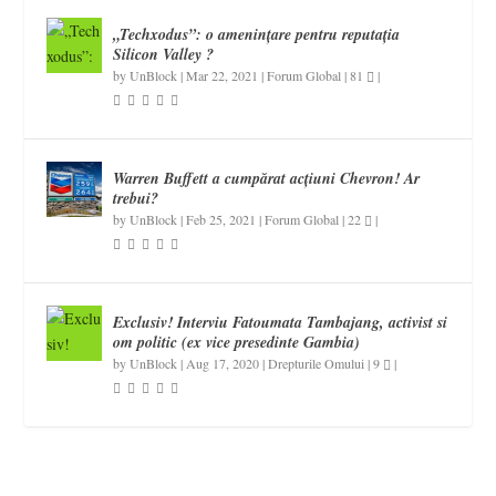
„Techxodus”: o amenințare pentru reputația
Silicon Valley ?
by
UnBlock
|
Mar 22, 2021
|
Forum Global
|
81
|
Warren Buffett a cumpărat acțiuni Chevron! Ar
trebui?
by
UnBlock
|
Feb 25, 2021
|
Forum Global
|
22
|
Exclusiv! Interviu Fatoumata Tambajang, activist si
om politic (ex vice presedinte Gambia)
by
UnBlock
|
Aug 17, 2020
|
Drepturile Omului
|
9
|