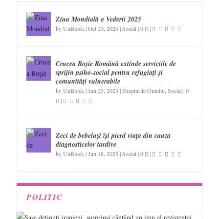
Ziua Mondială a Vederii 2025
by
UnBlock
|
Oct 20, 2025
|
Social
|
0
|
Crucea Roșie Română extinde serviciile de
sprijin psiho-social pentru refugiați și
comunități vulnerabile
by
UnBlock
|
Jun 25, 2025
|
Drepturile Omului
,
Social
|
0
|
Zeci de bebeluși își pierd viața din cauza
diagnosticelor tardive
by
UnBlock
|
Jun 18, 2025
|
Social
|
0
|
POLITIC