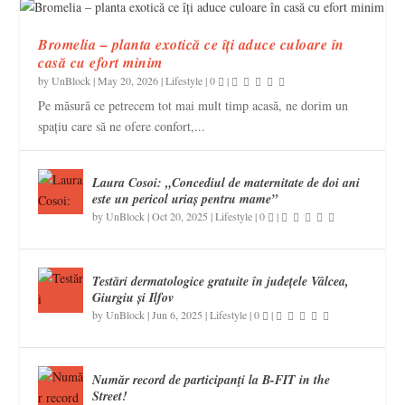
Bromelia – planta exotică ce îți aduce culoare în
casă cu efort minim
by
UnBlock
|
May 20, 2026
|
Lifestyle
|
0
|
Pe măsură ce petrecem tot mai mult timp acasă, ne dorim un
spațiu care să ne ofere confort,...
Laura Cosoi: „Concediul de maternitate de doi ani
este un pericol uriaș pentru mame”
by
UnBlock
|
Oct 20, 2025
|
Lifestyle
|
0
|
Testări dermatologice gratuite în județele Vâlcea,
Giurgiu și Ilfov
by
UnBlock
|
Jun 6, 2025
|
Lifestyle
|
0
|
Număr record de participanţi la B-FIT in the
Street!