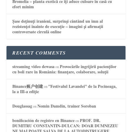
Bromelia – planta exotică ce îți aduce culoare în casă cu
efort minim
Șase deținuți iranieni, surprinși cântând un imn al
rezistenței înainte de execuție – imagini și afirmații
controversate circulă online
RECENT COMMENTS
streaming video dewasa
Provocările îngrijirii pacienților
on
cu boli rare în România: finanțare, colaborare, soluții
Binance账户创建
”Festivalul Lavandei” de la Pecineaga,
on
la a III-a ediție
Douglassag
Nomin Damdin, trainer Soroban
on
bonificación de registro en Binance
PROF. DR.
on
DUMITRU CONSTANTIN-DULCAN: DOAR DUMNEZEU
NE MAI POATE SALVA DE LA AUTODISTRUGERE