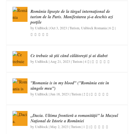
România lipsește de la târgul internațional de
turism de la Paris. Manifestarea și-a deschis azi
porțile
by
UnBlock
|
Oct 3, 2023
|
Turism
,
Unblock Romania
|
6
|
Ce trebuie să știi când călătorești și ai diabet
by
UnBlock
|
Aug 21, 2023
|
Turism
|
4
|
”Romania is in my blood” (”România este în
sângele meu”)
by
UnBlock
|
Jun 18, 2023
|
Turism
|
2
|
„Dacia. Ultima frontieră a romanității” la Muzeul
Național de Istorie a României
by
UnBlock
|
May 2, 2023
|
Turism
|
1
|