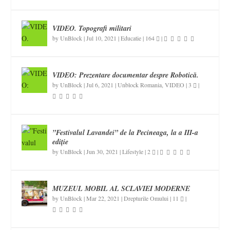
VIDEO. Topografi militari
by
UnBlock
|
Jul 10, 2021
|
Educatie
|
164
|
VIDEO: Prezentare documentar despre Robotică.
by
UnBlock
|
Jul 6, 2021
|
Unblock Romania
,
VIDEO
|
3
|
”Festivalul Lavandei” de la Pecineaga, la a III-a
ediție
by
UnBlock
|
Jun 30, 2021
|
Lifestyle
|
2
|
MUZEUL MOBIL AL SCLAVIEI MODERNE
by
UnBlock
|
Mar 22, 2021
|
Drepturile Omului
|
11
|