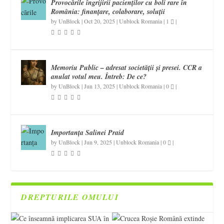
Provocările îngrijirii pacienților cu boli rare în
România: finanțare, colaborare, soluții
by
UnBlock
|
Oct 20, 2025
|
Unblock Romania
|
1
|
Memoriu Public – adresat societății și presei. CCR a
anulat votul meu. Întreb: De ce?
by
UnBlock
|
Jun 13, 2025
|
Unblock Romania
|
0
|
Importanța Salinei Praid
by
UnBlock
|
Jun 9, 2025
|
Unblock Romania
|
0
|
DREPTURILE OMULUI