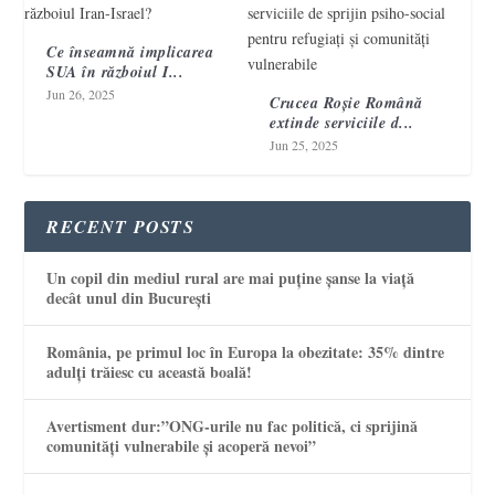
Ce înseamnă implicarea
SUA în războiul I...
Jun 26, 2025
Crucea Roșie Română
extinde serviciile d...
Jun 25, 2025
RECENT POSTS
Un copil din mediul rural are mai puține șanse la viață
decât unul din București
România, pe primul loc în Europa la obezitate: 35% dintre
adulți trăiesc cu această boală!
Avertisment dur:”ONG-urile nu fac politică, ci sprijină
comunități vulnerabile și acoperă nevoi”