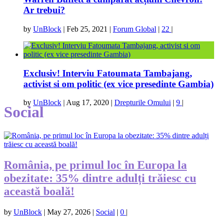
Ar trebui?
by
UnBlock
|
Feb 25, 2021
|
Forum Global
|
22
|
Exclusiv! Interviu Fatoumata Tambajang,
activist si om politic (ex vice presedinte Gambia)
by
UnBlock
|
Aug 17, 2020
|
Drepturile Omului
|
9
|
Social
România, pe primul loc în Europa la
obezitate: 35% dintre adulți trăiesc cu
această boală!
by
UnBlock
|
May 27, 2026
|
Social
|
0
|