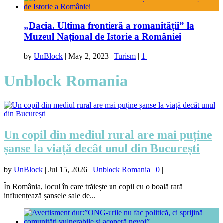
„Dacia. Ultima frontieră a romanității” la
Muzeul Național de Istorie a României
by
UnBlock
|
May 2, 2023
|
Turism
|
1
|
Unblock Romania
Un copil din mediul rural are mai puține
șanse la viață decât unul din București
by
UnBlock
|
Jul 15, 2026
|
Unblock Romania
|
0
|
În România, locul în care trăiește un copil cu o boală rară
influențează șansele sale de...