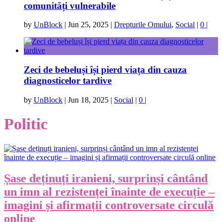
comunități vulnerabile
by
UnBlock
|
Jun 25, 2025
|
Drepturile Omului
,
Social
|
0
|
Zeci de bebeluși își pierd viața din cauza
diagnosticelor tardive
by
UnBlock
|
Jun 18, 2025
|
Social
|
0
|
Politic
Șase deținuți iranieni, surprinși cântând
un imn al rezistenței înainte de execuție –
imagini și afirmații controversate circulă
online