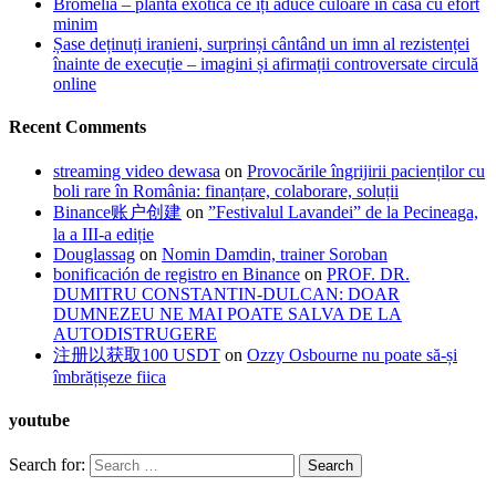
Bromelia – planta exotică ce îți aduce culoare în casă cu efort
minim
Șase deținuți iranieni, surprinși cântând un imn al rezistenței
înainte de execuție – imagini și afirmații controversate circulă
online
Recent Comments
streaming video dewasa
on
Provocările îngrijirii pacienților cu
boli rare în România: finanțare, colaborare, soluții
Binance账户创建
on
”Festivalul Lavandei” de la Pecineaga,
la a III-a ediție
Douglassag
on
Nomin Damdin, trainer Soroban
bonificación de registro en Binance
on
PROF. DR.
DUMITRU CONSTANTIN-DULCAN: DOAR
DUMNEZEU NE MAI POATE SALVA DE LA
AUTODISTRUGERE
注册以获取100 USDT
on
Ozzy Osbourne nu poate să-și
îmbrățișeze fiica
youtube
Search for: