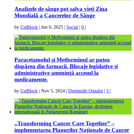
Analizele de sânge pot salva vieți Ziua
Mondială a Cancerelor de Sânge
by
UnBlock
|
Jun 6, 2025
|
Social
|
0
|
Paracetamolul și Metforminul ar putea
dispărea din farmacii. Blocaje legislative și
administrative amenință accesul la
medicamente.
by
UnBlock
|
Nov 5, 2024
|
Drepturile Omului
|
3
|
„Transforming Cancer Care Together” –
implementarea Planurilor Naţionale de Cancer