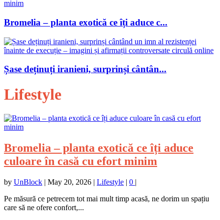
Bromelia – planta exotică ce îți aduce c...
Șase deținuți iranieni, surprinși cântân...
Lifestyle
Bromelia – planta exotică ce îți aduce
culoare în casă cu efort minim
by
UnBlock
|
May 20, 2026
|
Lifestyle
|
0
|
Pe măsură ce petrecem tot mai mult timp acasă, ne dorim un spațiu
care să ne ofere confort,...