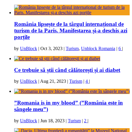
România lipsește de la târgul internațional de
turism de la Paris. Manifestarea și-a deschis azi
porțile
by
UnBlock
|
Oct 3, 2023
|
Turism
,
Unblock Romania
|
6
|
Ce trebuie să știi când călătorești și ai diabet
by
UnBlock
|
Aug 21, 2023
|
Turism
|
4
|
”Romania is in my blood” (”România este în
sângele meu”)
by
UnBlock
|
Jun 18, 2023
|
Turism
|
2
|