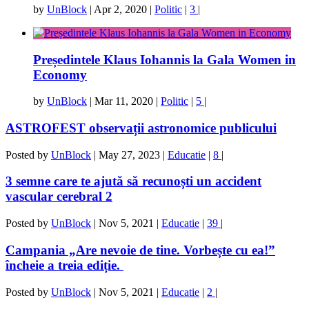
by
UnBlock
|
Apr 2, 2020
|
Politic
|
3
|
Președintele Klaus Iohannis la Gala Women in
Economy
by
UnBlock
|
Mar 11, 2020
|
Politic
|
5
|
ASTROFEST observații astronomice publicului
Posted by
UnBlock
|
May 27, 2023
|
Educatie
|
8
|
3 semne care te ajută să recunoști un accident
vascular cerebral 2
Posted by
UnBlock
|
Nov 5, 2021
|
Educatie
|
39
|
Campania „Are nevoie de tine. Vorbește cu ea!”
încheie a treia ediție.
Posted by
UnBlock
|
Nov 5, 2021
|
Educatie
|
2
|