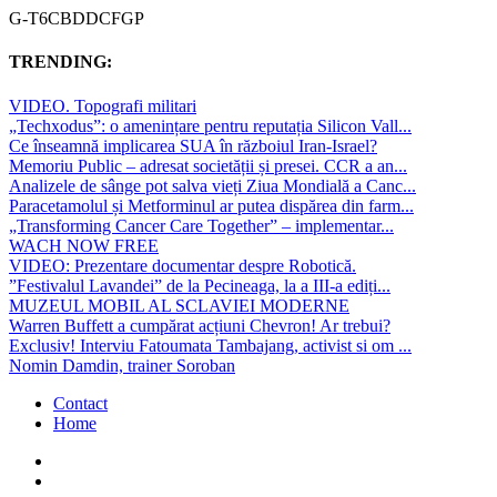
G-T6CBDDCFGP
TRENDING:
VIDEO. Topografi militari
„Techxodus”: o amenințare pentru reputația Silicon Vall...
Ce înseamnă implicarea SUA în războiul Iran-Israel?
Memoriu Public – adresat societății și presei. CCR a an...
Analizele de sânge pot salva vieți Ziua Mondială a Canc...
Paracetamolul și Metforminul ar putea dispărea din farm...
„Transforming Cancer Care Together” – implementar...
WACH NOW FREE
VIDEO: Prezentare documentar despre Robotică.
”Festivalul Lavandei” de la Pecineaga, la a III-a ediți...
MUZEUL MOBIL AL SCLAVIEI MODERNE
Warren Buffett a cumpărat acțiuni Chevron! Ar trebui?
Exclusiv! Interviu Fatoumata Tambajang, activist si om ...
Nomin Damdin, trainer Soroban
Contact
Home