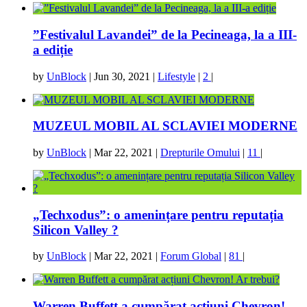
”Festivalul Lavandei” de la Pecineaga, la a III-
a ediție
by
UnBlock
|
Jun 30, 2021
|
Lifestyle
|
2
|
MUZEUL MOBIL AL SCLAVIEI MODERNE
by
UnBlock
|
Mar 22, 2021
|
Drepturile Omului
|
11
|
„Techxodus”: o amenințare pentru reputația
Silicon Valley ?
by
UnBlock
|
Mar 22, 2021
|
Forum Global
|
81
|
Warren Buffett a cumpărat acțiuni Chevron!