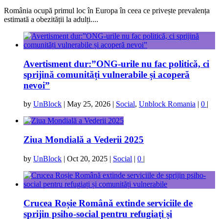
România ocupă primul loc în Europa în ceea ce privește prevalența
estimată a obezității la adulți....
Avertisment dur:”ONG-urile nu fac politică, ci
sprijină comunități vulnerabile și acoperă
nevoi”
by
UnBlock
|
May 25, 2026
|
Social
,
Unblock Romania
|
0
|
Ziua Mondială a Vederii 2025
by
UnBlock
|
Oct 20, 2025
|
Social
|
0
|
Crucea Roșie Română extinde serviciile de
sprijin psiho-social pentru refugiați și