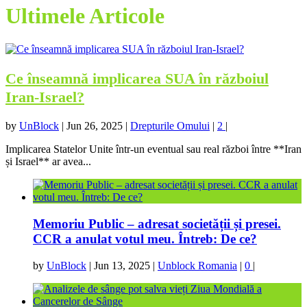
Ultimele Articole
Ce înseamnă implicarea SUA în războiul
Iran-Israel?
by
UnBlock
|
Jun 26, 2025
|
Drepturile Omului
|
2
|
Implicarea Statelor Unite într-un eventual sau real război între **Iran
și Israel** ar avea...
Memoriu Public – adresat societății și presei.
CCR a anulat votul meu. Întreb: De ce?
by
UnBlock
|
Jun 13, 2025
|
Unblock Romania
|
0
|