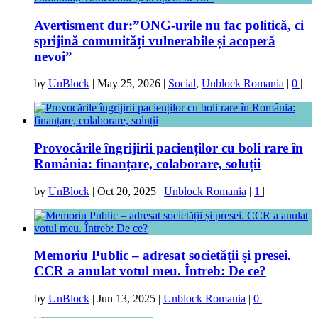
Avertisment dur:”ONG-urile nu fac politică, ci
sprijină comunități vulnerabile și acoperă
nevoi”
by
UnBlock
|
May 25, 2026
|
Social
,
Unblock Romania
|
0
|
Provocările îngrijirii pacienților cu boli rare în
România: finanțare, colaborare, soluții
by
UnBlock
|
Oct 20, 2025
|
Unblock Romania
|
1
|
Memoriu Public – adresat societății și presei.
CCR a anulat votul meu. Întreb: De ce?
by
UnBlock
|
Jun 13, 2025
|
Unblock Romania
|
0
|