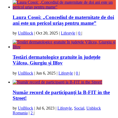
Laura Cosoi: „Concediul de maternitate de doi
ani este un pericol uriaș pentru mame”
by
UnBlock
|
Oct 20, 2025
|
Lifestyle
|
0
|
Testări dermatologice gratuite în județele
Vâlcea, Giurgiu și Ilfov
by
UnBlock
|
Jun 6, 2025
|
Lifestyle
|
0
|
Număr record de participanţi la B-FIT in the
Street!
by
UnBlock
|
Jul 6, 2023
|
Lifestyle
,
Social
,
Unblock
Romania
|
2
|