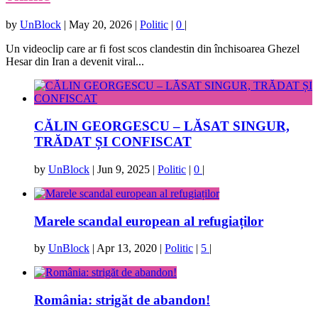
by
UnBlock
|
May 20, 2026
|
Politic
|
0
|
Un videoclip care ar fi fost scos clandestin din închisoarea Ghezel
Hesar din Iran a devenit viral...
CĂLIN GEORGESCU – LĂSAT SINGUR,
TRĂDAT ȘI CONFISCAT
by
UnBlock
|
Jun 9, 2025
|
Politic
|
0
|
Marele scandal european al refugiaților
by
UnBlock
|
Apr 13, 2020
|
Politic
|
5
|
România: strigăt de abandon!