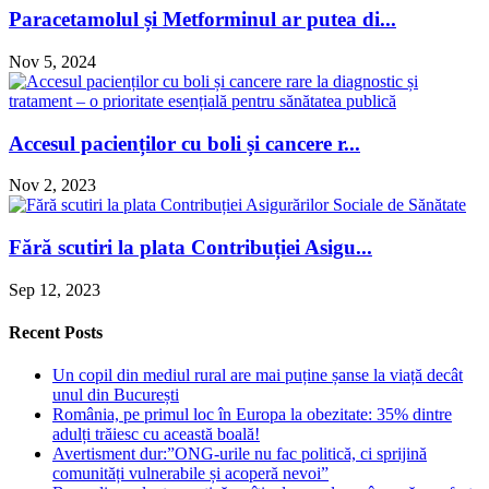
Paracetamolul și Metforminul ar putea di...
Nov 5, 2024
Accesul pacienților cu boli și cancere r...
Nov 2, 2023
Fără scutiri la plata Contribuției Asigu...
Sep 12, 2023
Recent Posts
Un copil din mediul rural are mai puține șanse la viață decât
unul din București
România, pe primul loc în Europa la obezitate: 35% dintre
adulți trăiesc cu această boală!
Avertisment dur:”ONG-urile nu fac politică, ci sprijină
comunități vulnerabile și acoperă nevoi”