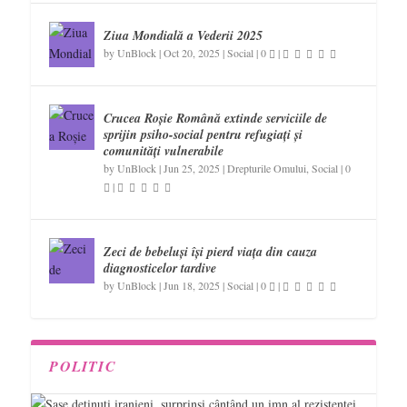
Ziua Mondială a Vederii 2025
by
UnBlock
|
Oct 20, 2025
|
Social
|
0
|
Crucea Roșie Română extinde serviciile de
sprijin psiho-social pentru refugiați și
comunități vulnerabile
by
UnBlock
|
Jun 25, 2025
|
Drepturile Omului
,
Social
|
0
|
Zeci de bebeluși își pierd viața din cauza
diagnosticelor tardive
by
UnBlock
|
Jun 18, 2025
|
Social
|
0
|
POLITIC