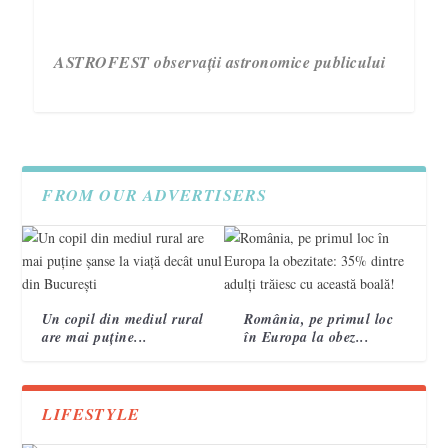
ASTROFEST observații astronomice publicului
FROM OUR ADVERTISERS
Un copil din mediul rural
România, pe primul loc
are mai puține...
în Europa la obez...
3 semne care te ajută să recunoști un accident
Campania „Are nevoie de tine. Vorbește cu ea!”
VIDEO. Topografi militari
vascular cerebral 2
încheie a treia ediție.
LIFESTYLE