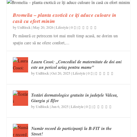
Bromelia – planta exotică ce îți aduce culoare în
casă cu efort minim
by
UnBlock
|
May 20, 2026
|
Lifestyle
|
0
|
Pe măsură ce petrecem tot mai mult timp acasă, ne dorim un
spațiu care să ne ofere confort,...
Laura Cosoi: „Concediul de maternitate de doi ani
este un pericol uriaș pentru mame”
by
UnBlock
|
Oct 20, 2025
|
Lifestyle
|
0
|
Testări dermatologice gratuite în județele Vâlcea,
Giurgiu și Ilfov
by
UnBlock
|
Jun 6, 2025
|
Lifestyle
|
0
|
Număr record de participanţi la B-FIT in the
Street!