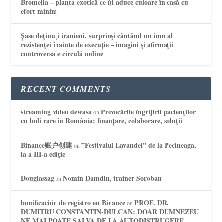
Bromelia – planta exotică ce îți aduce culoare în casă cu
efort minim
Șase deținuți iranieni, surprinși cântând un imn al
rezistenței înainte de execuție – imagini și afirmații
controversate circulă online
RECENT COMMENTS
streaming video dewasa
Provocările îngrijirii pacienților
on
cu boli rare în România: finanțare, colaborare, soluții
Binance账户创建
”Festivalul Lavandei” de la Pecineaga,
on
la a III-a ediție
Douglassag
Nomin Damdin, trainer Soroban
on
bonificación de registro en Binance
PROF. DR.
on
DUMITRU CONSTANTIN-DULCAN: DOAR DUMNEZEU
NE MAI POATE SALVA DE LA AUTODISTRUGERE