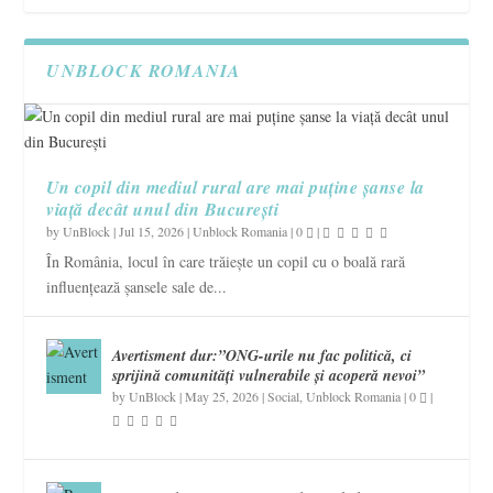
UNBLOCK ROMANIA
Un copil din mediul rural are mai puține șanse la
viață decât unul din București
by
UnBlock
|
Jul 15, 2026
|
Unblock Romania
|
0
|
În România, locul în care trăiește un copil cu o boală rară
influențează șansele sale de...
Avertisment dur:”ONG-urile nu fac politică, ci
sprijină comunități vulnerabile și acoperă nevoi”
by
UnBlock
|
May 25, 2026
|
Social
,
Unblock Romania
|
0
|