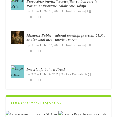
Provocările îngrijirii pacienților cu boli rare în
România: finanțare, colaborare, soluții
by
UnBlock
|
Oct 20, 2025
|
Unblock Romania
|
1
|
Memoriu Public – adresat societății și presei. CCR a
anulat votul meu. Întreb: De ce?
by
UnBlock
|
Jun 13, 2025
|
Unblock Romania
|
0
|
Importanța Salinei Praid
by
UnBlock
|
Jun 9, 2025
|
Unblock Romania
|
0
|
DREPTURILE OMULUI