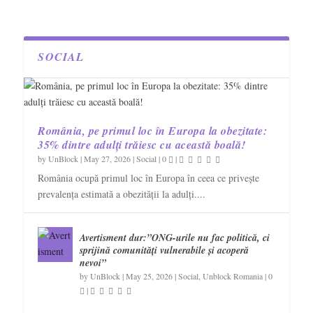
SOCIAL
România, pe primul loc în Europa la obezitate:
35% dintre adulți trăiesc cu această boală!
by
UnBlock
|
May 27, 2026
|
Social
|
0
|
România ocupă primul loc în Europa în ceea ce privește
prevalența estimată a obezității la adulți....
Avertisment dur:”ONG-urile nu fac politică, ci
sprijină comunități vulnerabile și acoperă
nevoi”
by
UnBlock
|
May 25, 2026
|
Social
,
Unblock Romania
|
0
|