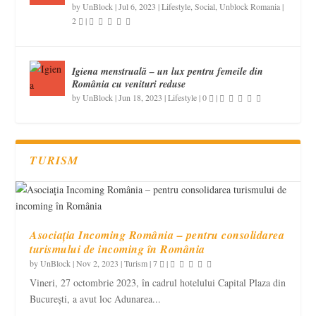
by
UnBlock
|
Jul 6, 2023
|
Lifestyle
,
Social
,
Unblock Romania
|
2
|
Igiena menstruală – un lux pentru femeile din
România cu venituri reduse
by
UnBlock
|
Jun 18, 2023
|
Lifestyle
|
0
|
TURISM
Asociația Incoming România – pentru consolidarea
turismului de incoming în România
by
UnBlock
|
Nov 2, 2023
|
Turism
|
7
|
Vineri, 27 octombrie 2023, în cadrul hotelului Capital Plaza din
București, a avut loc Adunarea...