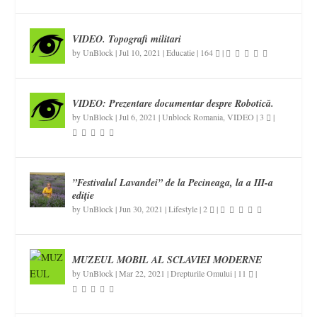
VIDEO. Topografi militari
by
UnBlock
|
Jul 10, 2021
|
Educatie
|
164
|
VIDEO: Prezentare documentar despre Robotică.
by
UnBlock
|
Jul 6, 2021
|
Unblock Romania
,
VIDEO
|
3
|
”Festivalul Lavandei” de la Pecineaga, la a III-a
ediție
by
UnBlock
|
Jun 30, 2021
|
Lifestyle
|
2
|
MUZEUL MOBIL AL SCLAVIEI MODERNE
by
UnBlock
|
Mar 22, 2021
|
Drepturile Omului
|
11
|