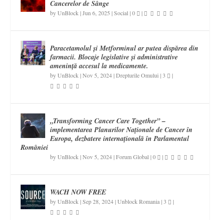
Cancerelor de Sânge
by
UnBlock
|
Jun 6, 2025
|
Social
|
0
|
Paracetamolul și Metforminul ar putea dispărea din
farmacii. Blocaje legislative și administrative
amenință accesul la medicamente.
by
UnBlock
|
Nov 5, 2024
|
Drepturile Omului
|
3
|
„Transforming Cancer Care Together” –
implementarea Planurilor Naţionale de Cancer în
Europa, dezbatere internaţională în Parlamentul
României
by
UnBlock
|
Nov 5, 2024
|
Forum Global
|
0
|
WACH NOW FREE
by
UnBlock
|
Sep 28, 2024
|
Unblock Romania
|
3
|