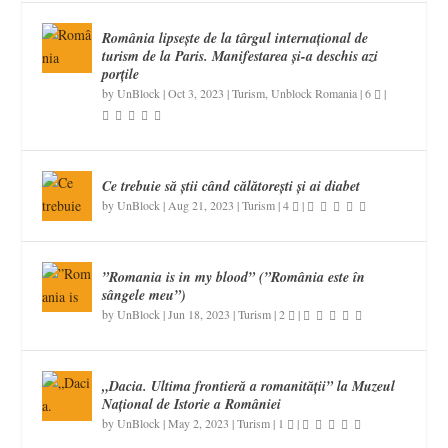
România lipsește de la târgul internațional de
turism de la Paris. Manifestarea și-a deschis azi
porțile
by
UnBlock
|
Oct 3, 2023
|
Turism
,
Unblock Romania
|
6
|
Ce trebuie să știi când călătorești și ai diabet
by
UnBlock
|
Aug 21, 2023
|
Turism
|
4
|
”Romania is in my blood” (”România este în
sângele meu”)
by
UnBlock
|
Jun 18, 2023
|
Turism
|
2
|
„Dacia. Ultima frontieră a romanității” la Muzeul
Național de Istorie a României
by
UnBlock
|
May 2, 2023
|
Turism
|
1
|