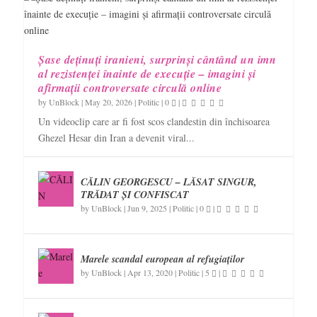
Șase deținuți iranieni, surprinși cântând un imn
al rezistenței înainte de execuție – imagini și
afirmații controversate circulă online
by
UnBlock
|
May 20, 2026
|
Politic
|
0
|
Un videoclip care ar fi fost scos clandestin din închisoarea
Ghezel Hesar din Iran a devenit viral...
CĂLIN GEORGESCU – LĂSAT SINGUR,
TRĂDAT ȘI CONFISCAT
by
UnBlock
|
Jun 9, 2025
|
Politic
|
0
|
Marele scandal european al refugiaților
by
UnBlock
|
Apr 13, 2020
|
Politic
|
5
|