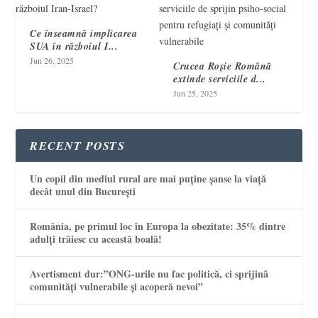
Ce înseamnă implicarea
SUA în războiul I...
Jun 26, 2025
Crucea Roșie Română
extinde serviciile d...
Jun 25, 2025
RECENT POSTS
Un copil din mediul rural are mai puține șanse la viață
decât unul din București
România, pe primul loc în Europa la obezitate: 35% dintre
adulți trăiesc cu această boală!
Avertisment dur:”ONG-urile nu fac politică, ci sprijină
comunități vulnerabile și acoperă nevoi”