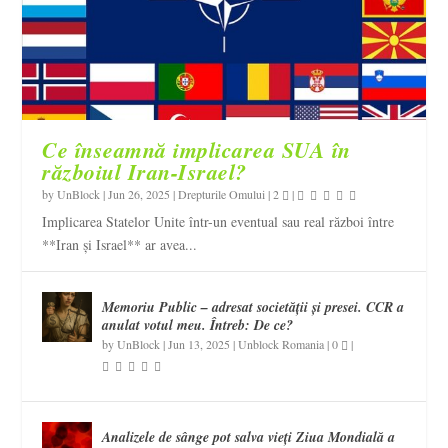
Ce înseamnă implicarea SUA în
războiul Iran-Israel?
by
UnBlock
|
Jun 26, 2025
|
Drepturile Omului
|
2
|
Implicarea Statelor Unite într-un eventual sau real război între
**Iran și Israel** ar avea...
Memoriu Public – adresat societății și presei. CCR a
anulat votul meu. Întreb: De ce?
by
UnBlock
|
Jun 13, 2025
|
Unblock Romania
|
0
|
Analizele de sânge pot salva vieți Ziua Mondială a