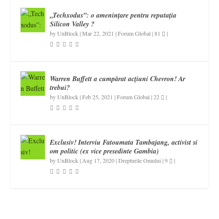
„Techxodus”: o amenințare pentru reputația
Silicon Valley ?
by
UnBlock
|
Mar 22, 2021
|
Forum Global
|
81
|
Warren Buffett a cumpărat acțiuni Chevron! Ar
trebui?
by
UnBlock
|
Feb 25, 2021
|
Forum Global
|
22
|
Exclusiv! Interviu Fatoumata Tambajang, activist si
om politic (ex vice presedinte Gambia)
by
UnBlock
|
Aug 17, 2020
|
Drepturile Omului
|
9
|