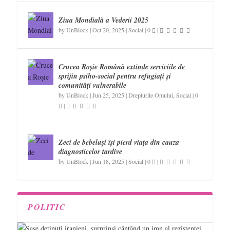
Ziua Mondială a Vederii 2025
by
UnBlock
|
Oct 20, 2025
|
Social
|
0
|
Crucea Roșie Română extinde serviciile de
sprijin psiho-social pentru refugiați și
comunități vulnerabile
by
UnBlock
|
Jun 25, 2025
|
Drepturile Omului
,
Social
|
0
|
Zeci de bebeluși își pierd viața din cauza
diagnosticelor tardive
by
UnBlock
|
Jun 18, 2025
|
Social
|
0
|
POLITIC