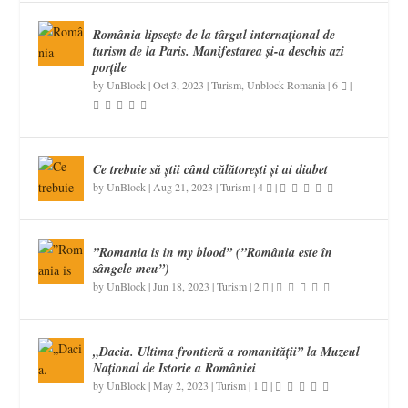
România lipsește de la târgul internațional de
turism de la Paris. Manifestarea și-a deschis azi
porțile
by
UnBlock
|
Oct 3, 2023
|
Turism
,
Unblock Romania
|
6
|
Ce trebuie să știi când călătorești și ai diabet
by
UnBlock
|
Aug 21, 2023
|
Turism
|
4
|
”Romania is in my blood” (”România este în
sângele meu”)
by
UnBlock
|
Jun 18, 2023
|
Turism
|
2
|
„Dacia. Ultima frontieră a romanității” la Muzeul
Național de Istorie a României
by
UnBlock
|
May 2, 2023
|
Turism
|
1
|