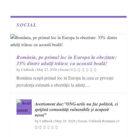
SOCIAL
România, pe primul loc în Europa la obezitate:
35% dintre adulți trăiesc cu această boală!
by
UnBlock
|
May 27, 2026
|
Social
|
0
|
România ocupă primul loc în Europa în ceea ce privește
prevalența estimată a obezității la adulți....
Avertisment dur:”ONG-urile nu fac politică, ci
sprijină comunități vulnerabile și acoperă
nevoi”
by
UnBlock
|
May 25, 2026
|
Social
,
Unblock Romania
|
0
|