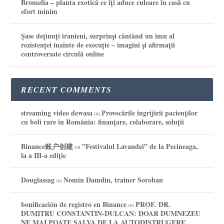
Bromelia – planta exotică ce îți aduce culoare în casă cu
efort minim
Șase deținuți iranieni, surprinși cântând un imn al
rezistenței înainte de execuție – imagini și afirmații
controversate circulă online
RECENT COMMENTS
streaming video dewasa
Provocările îngrijirii pacienților
on
cu boli rare în România: finanțare, colaborare, soluții
Binance账户创建
”Festivalul Lavandei” de la Pecineaga,
on
la a III-a ediție
Douglassag
Nomin Damdin, trainer Soroban
on
bonificación de registro en Binance
PROF. DR.
on
DUMITRU CONSTANTIN-DULCAN: DOAR DUMNEZEU
NE MAI POATE SALVA DE LA AUTODISTRUGERE