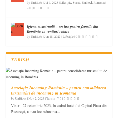
by
UnBlock
|
Jul 6, 2023
|
Lifestyle
,
Social
,
Unblock Romania
|
2
|
Igiena menstruală – un lux pentru femeile din
România cu venituri reduse
by
UnBlock
|
Jun 18, 2023
|
Lifestyle
|
0
|
TURISM
Asociația Incoming România – pentru consolidarea
turismului de incoming în România
by
UnBlock
|
Nov 2, 2023
|
Turism
|
7
|
Vineri, 27 octombrie 2023, în cadrul hotelului Capital Plaza din
București, a avut loc Adunarea...