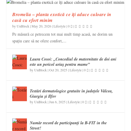
Bromelia – planta exotică ce îți aduce culoare în
casă cu efort minim
by
UnBlock
|
May 20, 2026
|
Lifestyle
|
0
|
Pe măsură ce petrecem tot mai mult timp acasă, ne dorim un
spațiu care să ne ofere confort,...
Laura Cosoi: „Concediul de maternitate de doi ani
este un pericol uriaș pentru mame”
by
UnBlock
|
Oct 20, 2025
|
Lifestyle
|
0
|
Testări dermatologice gratuite în județele Vâlcea,
Giurgiu și Ilfov
by
UnBlock
|
Jun 6, 2025
|
Lifestyle
|
0
|
Număr record de participanţi la B-FIT in the
Street!