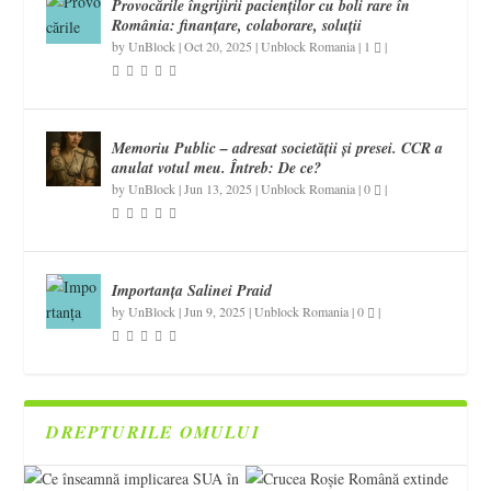
Provocările îngrijirii pacienților cu boli rare în
România: finanțare, colaborare, soluții
by
UnBlock
|
Oct 20, 2025
|
Unblock Romania
|
1
|
Memoriu Public – adresat societății și presei. CCR a
anulat votul meu. Întreb: De ce?
by
UnBlock
|
Jun 13, 2025
|
Unblock Romania
|
0
|
Importanța Salinei Praid
by
UnBlock
|
Jun 9, 2025
|
Unblock Romania
|
0
|
DREPTURILE OMULUI