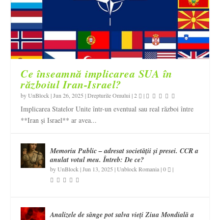
Ce înseamnă implicarea SUA în
războiul Iran-Israel?
by
UnBlock
|
Jun 26, 2025
|
Drepturile Omului
|
2
|
Implicarea Statelor Unite într-un eventual sau real război între
**Iran și Israel** ar avea...
Memoriu Public – adresat societății și presei. CCR a
anulat votul meu. Întreb: De ce?
by
UnBlock
|
Jun 13, 2025
|
Unblock Romania
|
0
|
Analizele de sânge pot salva vieți Ziua Mondială a