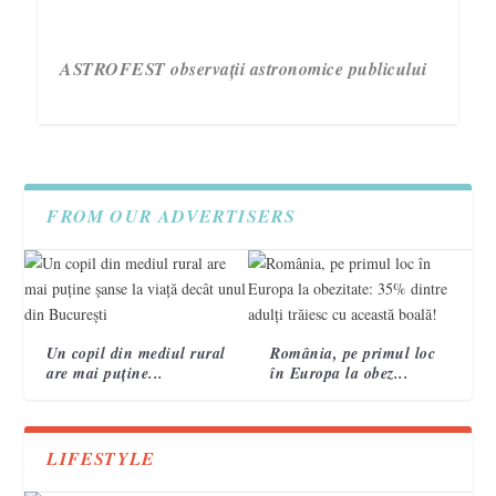
ASTROFEST observații astronomice publicului
FROM OUR ADVERTISERS
Un copil din mediul rural
România, pe primul loc
are mai puține...
în Europa la obez...
3 semne care te ajută să recunoști un accident
Campania „Are nevoie de tine. Vorbește cu ea!”
VIDEO. Topografi militari
vascular cerebral 2
încheie a treia ediție.
LIFESTYLE