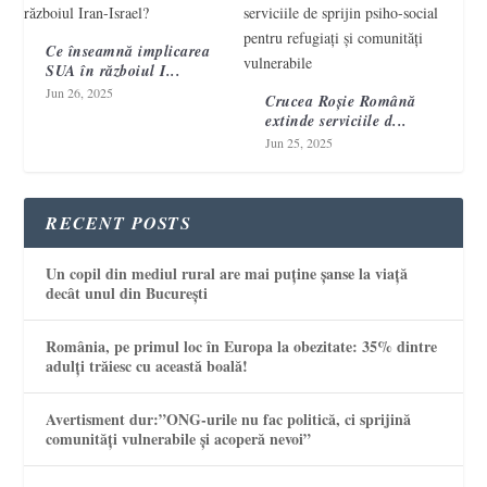
Ce înseamnă implicarea
SUA în războiul I...
Jun 26, 2025
Crucea Roșie Română
extinde serviciile d...
Jun 25, 2025
RECENT POSTS
Un copil din mediul rural are mai puține șanse la viață
decât unul din București
România, pe primul loc în Europa la obezitate: 35% dintre
adulți trăiesc cu această boală!
Avertisment dur:”ONG-urile nu fac politică, ci sprijină
comunități vulnerabile și acoperă nevoi”