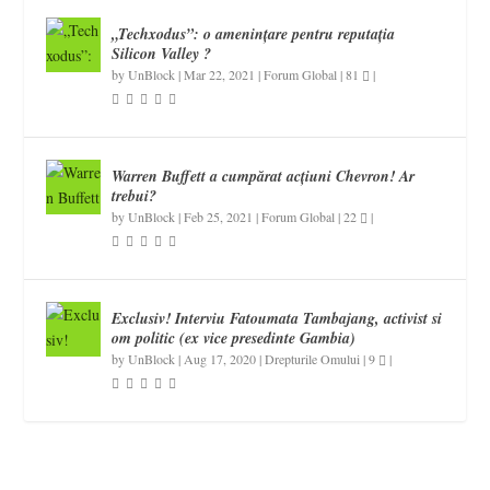
„Techxodus”: o amenințare pentru reputația
Silicon Valley ?
by
UnBlock
|
Mar 22, 2021
|
Forum Global
|
81
|
Warren Buffett a cumpărat acțiuni Chevron! Ar
trebui?
by
UnBlock
|
Feb 25, 2021
|
Forum Global
|
22
|
Exclusiv! Interviu Fatoumata Tambajang, activist si
om politic (ex vice presedinte Gambia)
by
UnBlock
|
Aug 17, 2020
|
Drepturile Omului
|
9
|