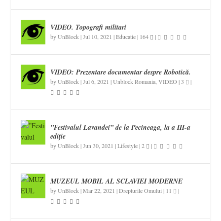
VIDEO. Topografi militari
by
UnBlock
|
Jul 10, 2021
|
Educatie
|
164
|
VIDEO: Prezentare documentar despre Robotică.
by
UnBlock
|
Jul 6, 2021
|
Unblock Romania
,
VIDEO
|
3
|
”Festivalul Lavandei” de la Pecineaga, la a III-a
ediție
by
UnBlock
|
Jun 30, 2021
|
Lifestyle
|
2
|
MUZEUL MOBIL AL SCLAVIEI MODERNE
by
UnBlock
|
Mar 22, 2021
|
Drepturile Omului
|
11
|