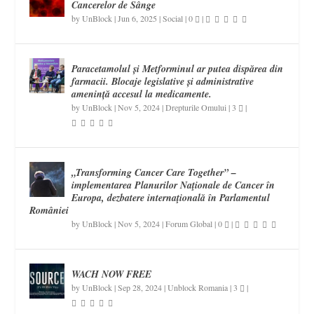
Cancerelor de Sânge
by
UnBlock
|
Jun 6, 2025
|
Social
|
0
|
Paracetamolul și Metforminul ar putea dispărea din
farmacii. Blocaje legislative și administrative
amenință accesul la medicamente.
by
UnBlock
|
Nov 5, 2024
|
Drepturile Omului
|
3
|
„Transforming Cancer Care Together” –
implementarea Planurilor Naţionale de Cancer în
Europa, dezbatere internaţională în Parlamentul
României
by
UnBlock
|
Nov 5, 2024
|
Forum Global
|
0
|
WACH NOW FREE
by
UnBlock
|
Sep 28, 2024
|
Unblock Romania
|
3
|