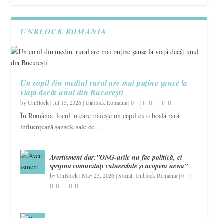
UNBLOCK ROMANIA
Un copil din mediul rural are mai puține șanse la
viață decât unul din București
by
UnBlock
|
Jul 15, 2026
|
Unblock Romania
|
0
|
În România, locul în care trăiește un copil cu o boală rară
influențează șansele sale de...
Avertisment dur:”ONG-urile nu fac politică, ci
sprijină comunități vulnerabile și acoperă nevoi”
by
UnBlock
|
May 25, 2026
|
Social
,
Unblock Romania
|
0
|