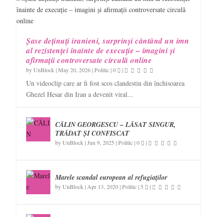
Șase deținuți iranieni, surprinși cântând un imn
al rezistenței înainte de execuție – imagini și
afirmații controversate circulă online
by
UnBlock
|
May 20, 2026
|
Politic
|
0
|
Un videoclip care ar fi fost scos clandestin din închisoarea
Ghezel Hesar din Iran a devenit viral...
CĂLIN GEORGESCU – LĂSAT SINGUR,
TRĂDAT ȘI CONFISCAT
by
UnBlock
|
Jun 9, 2025
|
Politic
|
0
|
Marele scandal european al refugiaților
by
UnBlock
|
Apr 13, 2020
|
Politic
|
5
|