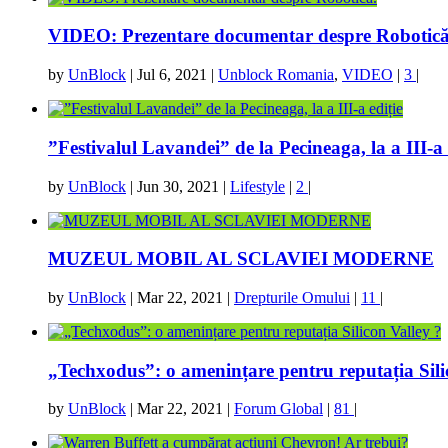
VIDEO: Prezentare documentar despre Robotică
by
UnBlock
|
Jul 6, 2021
|
Unblock Romania
,
VIDEO
|
3
|
”Festivalul Lavandei” de la Pecineaga, la a III-a 
by
UnBlock
|
Jun 30, 2021
|
Lifestyle
|
2
|
MUZEUL MOBIL AL SCLAVIEI MODERNE
by
UnBlock
|
Mar 22, 2021
|
Drepturile Omului
|
11
|
„Techxodus”: o amenințare pentru reputația Sili
by
UnBlock
|
Mar 22, 2021
|
Forum Global
|
81
|