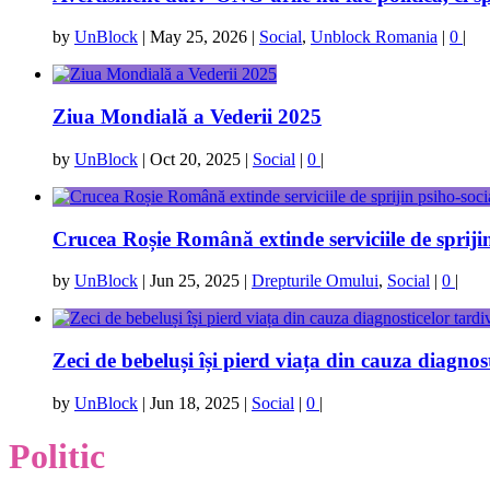
by
UnBlock
|
May 25, 2026
|
Social
,
Unblock Romania
|
0
|
Ziua Mondială a Vederii 2025
by
UnBlock
|
Oct 20, 2025
|
Social
|
0
|
Crucea Roșie Română extinde serviciile de sprijin
by
UnBlock
|
Jun 25, 2025
|
Drepturile Omului
,
Social
|
0
|
Zeci de bebeluși își pierd viața din cauza diagnos
by
UnBlock
|
Jun 18, 2025
|
Social
|
0
|
Politic