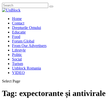
Home
Contact
Drepturile Omului
Educatie
Food
Forum Global
From Our Advertisers
Lifestyle
Politic
Social
Turism
Unblock Romania
VIDEO
Select Page
Tag:
expectorante și antivirale