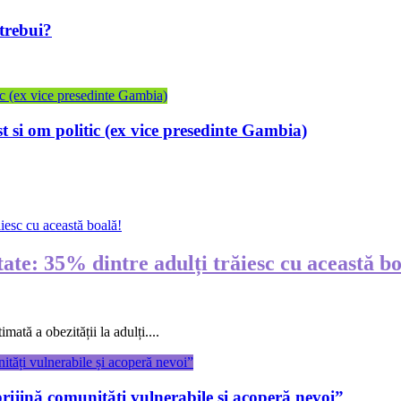
trebui?
 si om politic (ex vice presedinte Gambia)
ate: 35% dintre adulți trăiesc cu această bo
ată a obezității la adulți....
prijină comunități vulnerabile și acoperă nevoi”