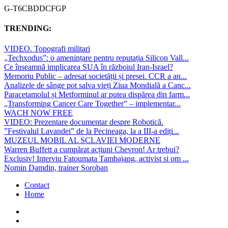
G-T6CBDDCFGP
TRENDING:
VIDEO. Topografi militari
„Techxodus”: o amenințare pentru reputația Silicon Vall...
Ce înseamnă implicarea SUA în războiul Iran-Israel?
Memoriu Public – adresat societății și presei. CCR a an...
Analizele de sânge pot salva vieți Ziua Mondială a Canc...
Paracetamolul și Metforminul ar putea dispărea din farm...
„Transforming Cancer Care Together” – implementar...
WACH NOW FREE
VIDEO: Prezentare documentar despre Robotică.
”Festivalul Lavandei” de la Pecineaga, la a III-a ediți...
MUZEUL MOBIL AL SCLAVIEI MODERNE
Warren Buffett a cumpărat acțiuni Chevron! Ar trebui?
Exclusiv! Interviu Fatoumata Tambajang, activist si om ...
Nomin Damdin, trainer Soroban
Contact
Home