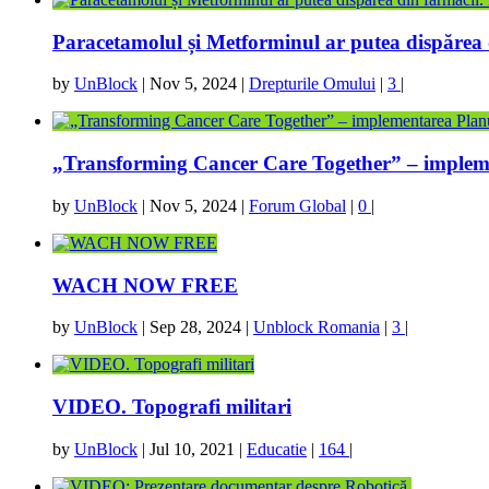
Paracetamolul și Metforminul ar putea dispărea d
by
UnBlock
|
Nov 5, 2024
|
Drepturile Omului
|
3
|
„Transforming Cancer Care Together” – implemen
by
UnBlock
|
Nov 5, 2024
|
Forum Global
|
0
|
WACH NOW FREE
by
UnBlock
|
Sep 28, 2024
|
Unblock Romania
|
3
|
VIDEO. Topografi militari
by
UnBlock
|
Jul 10, 2021
|
Educatie
|
164
|