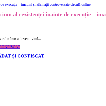
 imn al rezistenței înainte de execuție – ima
r din Iran a devenit viral...
ĂDAT ȘI CONFISCAT