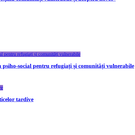
 psiho-social pentru refugiați și comunități vulnerabile
ticelor tardive