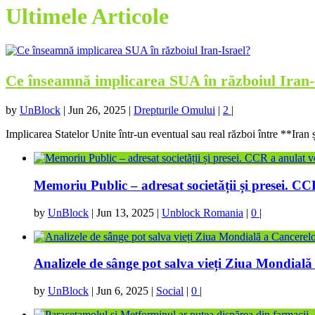
Ultimele Articole
Ce înseamnă implicarea SUA în războiul Iran-
by
UnBlock
|
Jun 26, 2025
|
Drepturile Omului
|
2
|
Implicarea Statelor Unite într-un eventual sau real război între **Iran ș
Memoriu Public – adresat societății și presei. C
by
UnBlock
|
Jun 13, 2025
|
Unblock Romania
|
0
|
Analizele de sânge pot salva vieți Ziua Mondial
by
UnBlock
|
Jun 6, 2025
|
Social
|
0
|