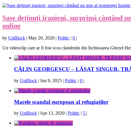
Șase deținuți iranieni, surprinși cântând un
online
by
UnBlock
|
May 20, 2026
|
Politic
|
0
|
Un videoclip care ar fi fost scos clandestin din închisoarea Ghezel Hesa
CĂLIN GEORGESCU – LĂSAT SINGUR, TR
by
UnBlock
|
Jun 9, 2025
|
Politic
|
0
|
Marele scandal european al refugiaților
by
UnBlock
|
Apr 13, 2020
|
Politic
|
5
|