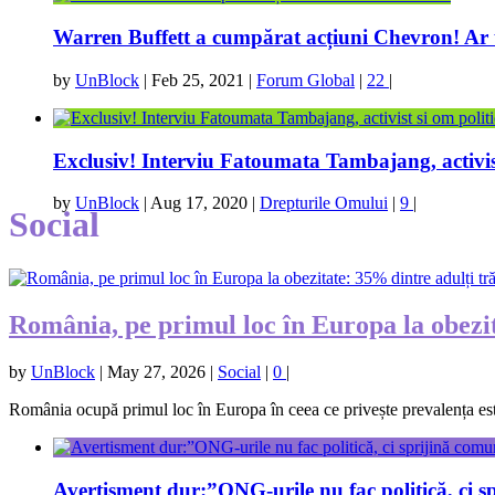
Warren Buffett a cumpărat acțiuni Chevron! Ar 
by
UnBlock
|
Feb 25, 2021
|
Forum Global
|
22
|
Exclusiv! Interviu Fatoumata Tambajang, activist
by
UnBlock
|
Aug 17, 2020
|
Drepturile Omului
|
9
|
Social
România, pe primul loc în Europa la obezit
by
UnBlock
|
May 27, 2026
|
Social
|
0
|
România ocupă primul loc în Europa în ceea ce privește prevalența estim
Avertisment dur:”ONG-urile nu fac politică, ci s