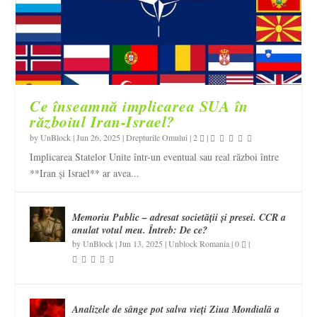
Ce înseamnă implicarea SUA în
războiul Iran-Israel?
by
UnBlock
|
Jun 26, 2025
|
Drepturile Omului
|
2
|
Implicarea Statelor Unite într-un eventual sau real război între
**Iran și Israel** ar avea...
Memoriu Public – adresat societății și presei. CCR a
anulat votul meu. Întreb: De ce?
by
UnBlock
|
Jun 13, 2025
|
Unblock Romania
|
0
|
Analizele de sânge pot salva vieți Ziua Mondială a