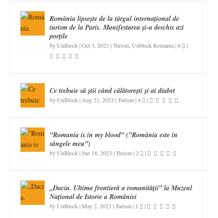
România lipsește de la târgul internațional de
turism de la Paris. Manifestarea și-a deschis azi
porțile
by
UnBlock
|
Oct 3, 2023
|
Turism
,
Unblock Romania
|
6
|
Ce trebuie să știi când călătorești și ai diabet
by
UnBlock
|
Aug 21, 2023
|
Turism
|
4
|
”Romania is in my blood” (”România este în
sângele meu”)
by
UnBlock
|
Jun 18, 2023
|
Turism
|
2
|
„Dacia. Ultima frontieră a romanității” la Muzeul
Național de Istorie a României
by
UnBlock
|
May 2, 2023
|
Turism
|
1
|