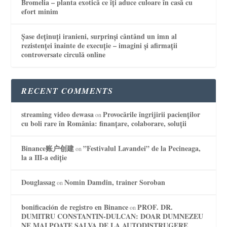
Bromelia – planta exotică ce îți aduce culoare în casă cu
efort minim
Șase deținuți iranieni, surprinși cântând un imn al
rezistenței înainte de execuție – imagini și afirmații
controversate circulă online
RECENT COMMENTS
streaming video dewasa
Provocările îngrijirii pacienților
on
cu boli rare în România: finanțare, colaborare, soluții
Binance账户创建
”Festivalul Lavandei” de la Pecineaga,
on
la a III-a ediție
Douglassag
Nomin Damdin, trainer Soroban
on
bonificación de registro en Binance
PROF. DR.
on
DUMITRU CONSTANTIN-DULCAN: DOAR DUMNEZEU
NE MAI POATE SALVA DE LA AUTODISTRUGERE