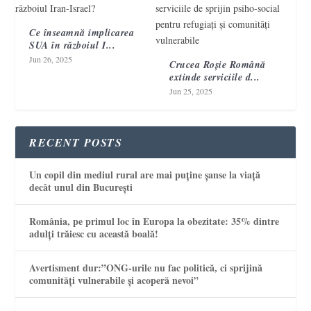
Ce înseamnă implicarea
SUA în războiul I...
Jun 26, 2025
Crucea Roșie Română
extinde serviciile d...
Jun 25, 2025
RECENT POSTS
Un copil din mediul rural are mai puține șanse la viață
decât unul din București
România, pe primul loc în Europa la obezitate: 35% dintre
adulți trăiesc cu această boală!
Avertisment dur:”ONG-urile nu fac politică, ci sprijină
comunități vulnerabile și acoperă nevoi”