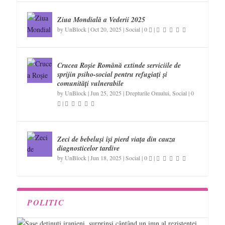
Ziua Mondială a Vederii 2025
by
UnBlock
|
Oct 20, 2025
|
Social
|
0
|
Crucea Roșie Română extinde serviciile de
sprijin psiho-social pentru refugiați și
comunități vulnerabile
by
UnBlock
|
Jun 25, 2025
|
Drepturile Omului
,
Social
|
0
|
Zeci de bebeluși își pierd viața din cauza
diagnosticelor tardive
by
UnBlock
|
Jun 18, 2025
|
Social
|
0
|
POLITIC