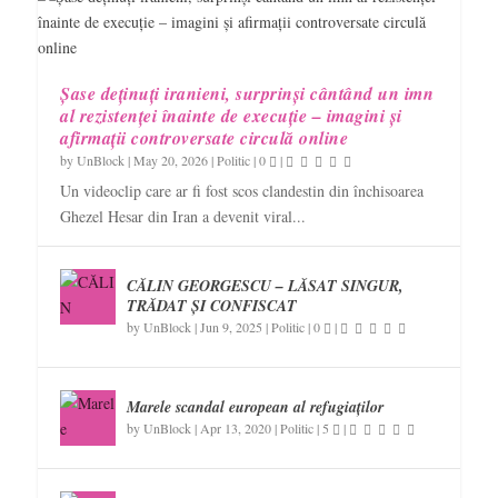
Șase deținuți iranieni, surprinși cântând un imn
al rezistenței înainte de execuție – imagini și
afirmații controversate circulă online
by
UnBlock
|
May 20, 2026
|
Politic
|
0
|
Un videoclip care ar fi fost scos clandestin din închisoarea
Ghezel Hesar din Iran a devenit viral...
CĂLIN GEORGESCU – LĂSAT SINGUR,
TRĂDAT ȘI CONFISCAT
by
UnBlock
|
Jun 9, 2025
|
Politic
|
0
|
Marele scandal european al refugiaților
by
UnBlock
|
Apr 13, 2020
|
Politic
|
5
|