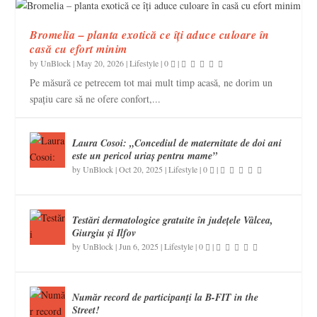
Bromelia – planta exotică ce îți aduce culoare în
casă cu efort minim
by
UnBlock
|
May 20, 2026
|
Lifestyle
|
0
|
Pe măsură ce petrecem tot mai mult timp acasă, ne dorim un
spațiu care să ne ofere confort,...
Laura Cosoi: „Concediul de maternitate de doi ani
este un pericol uriaș pentru mame”
by
UnBlock
|
Oct 20, 2025
|
Lifestyle
|
0
|
Testări dermatologice gratuite în județele Vâlcea,
Giurgiu și Ilfov
by
UnBlock
|
Jun 6, 2025
|
Lifestyle
|
0
|
Număr record de participanţi la B-FIT in the
Street!