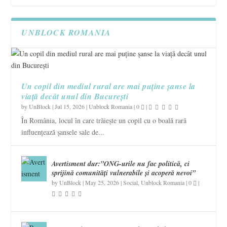
UNBLOCK ROMANIA
Un copil din mediul rural are mai puține șanse la
viață decât unul din București
by
UnBlock
|
Jul 15, 2026
|
Unblock Romania
|
0
|
În România, locul în care trăiește un copil cu o boală rară
influențează șansele sale de...
Avertisment dur:”ONG-urile nu fac politică, ci
sprijină comunități vulnerabile și acoperă nevoi”
by
UnBlock
|
May 25, 2026
|
Social
,
Unblock Romania
|
0
|