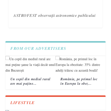
ASTROFEST observații astronomice publicului
FROM OUR ADVERTISERS
Un copil din mediul rural
România, pe primul loc
are mai puține...
în Europa la obez...
3 semne care te ajută să recunoști un accident
Campania „Are nevoie de tine. Vorbește cu ea!”
VIDEO. Topografi militari
vascular cerebral 2
încheie a treia ediție.
LIFESTYLE