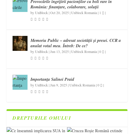
Provocările îngrijirii pacienților cu boli rare în
România: finanțare, colaborare, soluții
by
UnBlock
|
Oct 20, 2025
|
Unblock Romania
|
1
|
Memoriu Public – adresat societății și presei. CCR a
anulat votul meu. Întreb: De ce?
by
UnBlock
|
Jun 13, 2025
|
Unblock Romania
|
0
|
Importanța Salinei Praid
by
UnBlock
|
Jun 9, 2025
|
Unblock Romania
|
0
|
DREPTURILE OMULUI