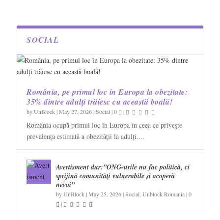
SOCIAL
România, pe primul loc în Europa la obezitate:
35% dintre adulți trăiesc cu această boală!
by
UnBlock
|
May 27, 2026
|
Social
|
0
|
România ocupă primul loc în Europa în ceea ce privește
prevalența estimată a obezității la adulți....
Avertisment dur:”ONG-urile nu fac politică, ci
sprijină comunități vulnerabile și acoperă
nevoi”
by
UnBlock
|
May 25, 2026
|
Social
,
Unblock Romania
|
0
|