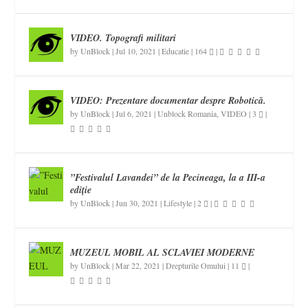
VIDEO. Topografi militari
by
UnBlock
|
Jul 10, 2021
|
Educatie
|
164
|
VIDEO: Prezentare documentar despre Robotică.
by
UnBlock
|
Jul 6, 2021
|
Unblock Romania
,
VIDEO
|
3
|
”Festivalul Lavandei” de la Pecineaga, la a III-a
ediție
by
UnBlock
|
Jun 30, 2021
|
Lifestyle
|
2
|
MUZEUL MOBIL AL SCLAVIEI MODERNE
by
UnBlock
|
Mar 22, 2021
|
Drepturile Omului
|
11
|