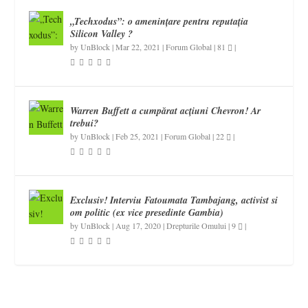
„Techxodus”: o amenințare pentru reputația
Silicon Valley ?
by
UnBlock
|
Mar 22, 2021
|
Forum Global
|
81
|
Warren Buffett a cumpărat acțiuni Chevron! Ar
trebui?
by
UnBlock
|
Feb 25, 2021
|
Forum Global
|
22
|
Exclusiv! Interviu Fatoumata Tambajang, activist si
om politic (ex vice presedinte Gambia)
by
UnBlock
|
Aug 17, 2020
|
Drepturile Omului
|
9
|