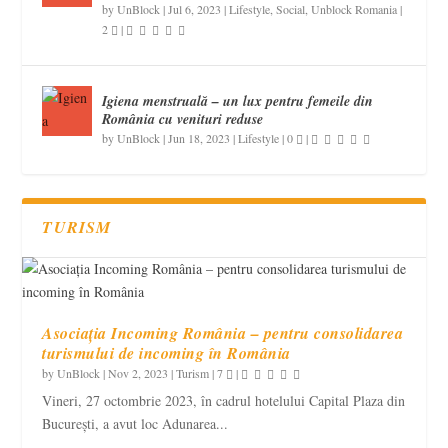
by
UnBlock
|
Jul 6, 2023
|
Lifestyle
,
Social
,
Unblock Romania
|
2
|
Igiena menstruală – un lux pentru femeile din
România cu venituri reduse
by
UnBlock
|
Jun 18, 2023
|
Lifestyle
|
0
|
TURISM
Asociația Incoming România – pentru consolidarea
turismului de incoming în România
by
UnBlock
|
Nov 2, 2023
|
Turism
|
7
|
Vineri, 27 octombrie 2023, în cadrul hotelului Capital Plaza din
București, a avut loc Adunarea...