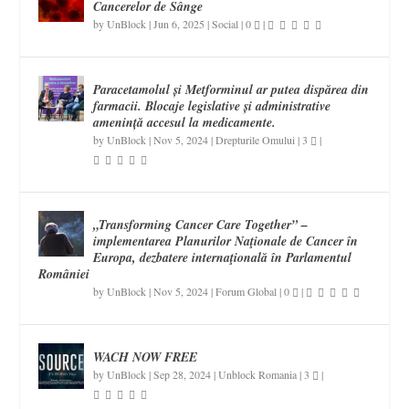
Cancerelor de Sânge
by
UnBlock
|
Jun 6, 2025
|
Social
|
0
|
Paracetamolul și Metforminul ar putea dispărea din
farmacii. Blocaje legislative și administrative
amenință accesul la medicamente.
by
UnBlock
|
Nov 5, 2024
|
Drepturile Omului
|
3
|
„Transforming Cancer Care Together” –
implementarea Planurilor Naţionale de Cancer în
Europa, dezbatere internaţională în Parlamentul
României
by
UnBlock
|
Nov 5, 2024
|
Forum Global
|
0
|
WACH NOW FREE
by
UnBlock
|
Sep 28, 2024
|
Unblock Romania
|
3
|