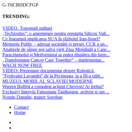
G-T6CBDDCFGP
TRENDING:
VIDEO. Topografi militari
„Techxodus”: o amenințare pentru reputația Silicon Vall...
Ce înseamnă implicarea SUA în războiul Iran-Israel?
Memoriu Public – adresat societății și presei. CCR a an...
Analizele de sânge pot salva vieți Ziua Mondială a Canc...
Paracetamolul și Metforminul ar putea dispărea din farm...
„Transforming Cancer Care Together” – implementar...
WACH NOW FREE
VIDEO: Prezentare documentar despre Robotică.
”Festivalul Lavandei” de la Pecineaga, la a III-a ediți...
MUZEUL MOBIL AL SCLAVIEI MODERNE
Warren Buffett a cumpărat acțiuni Chevron! Ar trebui?
Exclusiv! Interviu Fatoumata Tambajang, activist si om ...
Nomin Damdin, trainer Soroban
Contact
Home