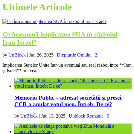
Ultimele Articole
Ce înseamnă implicarea SUA în războiul
Iran-Israel?
by
UnBlock
|
Jun 26, 2025
|
Drepturile Omului
|
2
|
Implicarea Statelor Unite într-un eventual sau real război între **Iran
și Israel** ar avea...
Memoriu Public – adresat societății și presei.
CCR a anulat votul meu. Întreb: De ce?
by
UnBlock
|
Jun 13, 2025
|
Unblock Romania
|
0
|