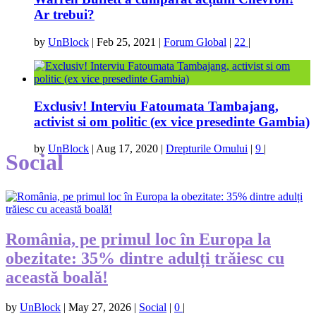
Ar trebui?
by
UnBlock
|
Feb 25, 2021
|
Forum Global
|
22
|
Exclusiv! Interviu Fatoumata Tambajang,
activist si om politic (ex vice presedinte Gambia)
by
UnBlock
|
Aug 17, 2020
|
Drepturile Omului
|
9
|
Social
România, pe primul loc în Europa la
obezitate: 35% dintre adulți trăiesc cu
această boală!
by
UnBlock
|
May 27, 2026
|
Social
|
0
|