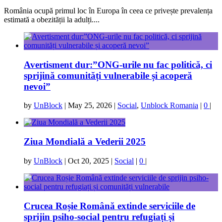
România ocupă primul loc în Europa în ceea ce privește prevalența
estimată a obezității la adulți....
Avertisment dur:”ONG-urile nu fac politică, ci
sprijină comunități vulnerabile și acoperă
nevoi”
by
UnBlock
|
May 25, 2026
|
Social
,
Unblock Romania
|
0
|
Ziua Mondială a Vederii 2025
by
UnBlock
|
Oct 20, 2025
|
Social
|
0
|
Crucea Roșie Română extinde serviciile de
sprijin psiho-social pentru refugiați și