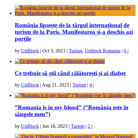
România lipsește de la târgul internațional de
turism de la Paris. Manifestarea și-a deschis azi
porțile
by
UnBlock
|
Oct 3, 2023
|
Turism
,
Unblock Romania
|
6
|
Ce trebuie să știi când călătorești și ai diabet
by
UnBlock
|
Aug 21, 2023
|
Turism
|
4
|
”Romania is in my blood” (”România este în
sângele meu”)
by
UnBlock
|
Jun 18, 2023
|
Turism
|
2
|