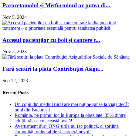
Paracetamolul și Metforminul ar putea di...
Nov 5, 2024
Accesul pacienților cu boli și cancere r...
Nov 2, 2023
Fără scutiri la plata Contribuției Asigu...
Sep 12, 2023
Recent Posts
Un copil din mediul rural are mai puține șanse la viață decât
unul din București
România, pe primul loc în Europa la obezitate: 35% dintre
adulți trăiesc cu această boală!
Avertisment dur:”ONG-urile nu fac politică, ci sprijină
comunități vulnerabile și acoperă nevoi”