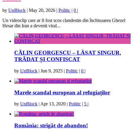
by
UnBlock
|
May 20, 2026
|
Politic
|
0
|
Un videoclip care ar fi fost scos clandestin din închisoarea Ghezel
Hesar din Iran a devenit viral...
CĂLIN GEORGESCU – LĂSAT SINGUR,
TRĂDAT ȘI CONFISCAT
by
UnBlock
|
Jun 9, 2025
|
Politic
|
0
|
Marele scandal european al refugiaților
by
UnBlock
|
Apr 13, 2020
|
Politic
|
5
|
România: strigăt de abandon!