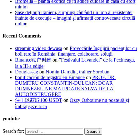
Bromelia – planta exotică ce îți aduce culoare în casă cu efort
minim
Șase deținuți iranieni, surprinși cântând un imn al rezistenței
înainte de execuție – imagini și afirmații controversate circulă
online
Recent Comments
streaming video dewasa
on
Provocările îngrijirii pacienților cu
boli rare în România: finanțare, colaborare, soluții
Binance账户创建
on
”Festivalul Lavandei” de la Pecineaga,
la a III-a ediție
Douglassag
on
Nomin Damdin, trainer Soroban
bonificación de registro en Binance
on
PROF. DR.
DUMITRU CONSTANTIN-DULCAN: DOAR
DUMNEZEU NE MAI POATE SALVA DE LA
AUTODISTRUGERE
注册以获取100 USDT
on
Ozzy Osbourne nu poate să-și
îmbrățișeze fiica
youtube
Search for: