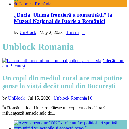
„Dacia. Ultima frontieră a romanității” la
Muzeul Național de Istorie a României
by
UnBlock
|
May 2, 2023
|
Turism
|
1
|
Unblock Romania
Un copil din mediul rural are mai puține
șanse la viață decât unul din București
by
UnBlock
|
Jul 15, 2026
|
Unblock Romania
|
0
|
În România, locul în care trăiește un copil cu o boală rară
influențează șansele sale de...