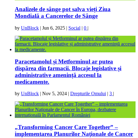
Analizele de sânge pot salva vieți Ziua
Mondială a Cancerelor de Sânge
by
UnBlock
|
Jun 6, 2025
|
Social
|
0
|
Paracetamolul și Metforminul ar putea
dispărea din farmacii. Blocaje legislative și
administrative amenință accesul la
medicamente.
by
UnBlock
|
Nov 5, 2024
|
Drepturile Omului
|
3
|
„Transforming Cancer Care Together” –
implementarea Planurilor Naţionale de Cancer