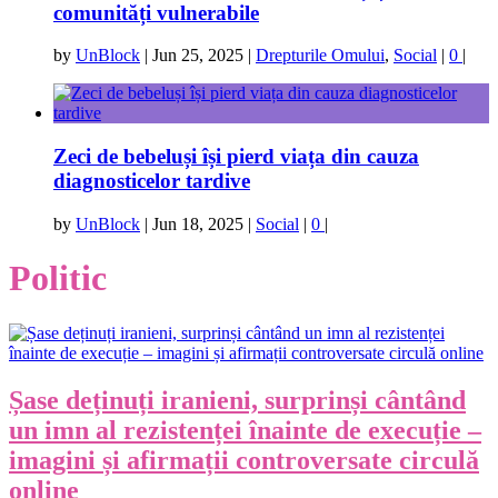
comunități vulnerabile
by
UnBlock
|
Jun 25, 2025
|
Drepturile Omului
,
Social
|
0
|
Zeci de bebeluși își pierd viața din cauza
diagnosticelor tardive
by
UnBlock
|
Jun 18, 2025
|
Social
|
0
|
Politic
Șase deținuți iranieni, surprinși cântând
un imn al rezistenței înainte de execuție –
imagini și afirmații controversate circulă
online