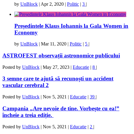
by
UnBlock
|
Apr 2, 2020
|
Politic
|
3
|
Președintele Klaus Iohannis la Gala Women in
Economy
by
UnBlock
|
Mar 11, 2020
|
Politic
|
5
|
ASTROFEST observații astronomice publicului
Posted by
UnBlock
|
May 27, 2023
|
Educatie
|
8
|
3 semne care te ajută să recunoști un accident
vascular cerebral 2
Posted by
UnBlock
|
Nov 5, 2021
|
Educatie
|
39
|
Campania „Are nevoie de tine. Vorbește cu ea!”
încheie a treia ediție.
Posted by
UnBlock
|
Nov 5, 2021
|
Educatie
|
2
|