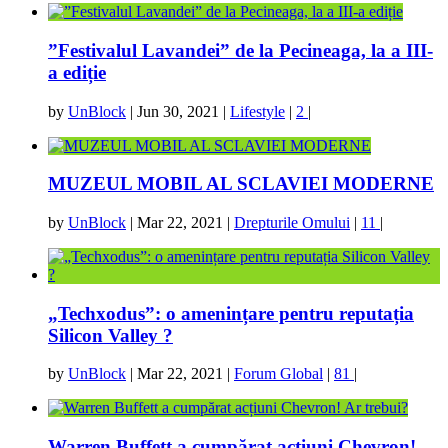
”Festivalul Lavandei” de la Pecineaga, la a III-
a ediție
by
UnBlock
|
Jun 30, 2021
|
Lifestyle
|
2
|
MUZEUL MOBIL AL SCLAVIEI MODERNE
by
UnBlock
|
Mar 22, 2021
|
Drepturile Omului
|
11
|
„Techxodus”: o amenințare pentru reputația
Silicon Valley ?
by
UnBlock
|
Mar 22, 2021
|
Forum Global
|
81
|
Warren Buffett a cumpărat acțiuni Chevron!