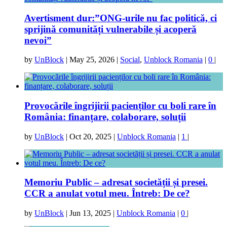
Avertisment dur:”ONG-urile nu fac politică, ci
sprijină comunități vulnerabile și acoperă
nevoi”
by
UnBlock
|
May 25, 2026
|
Social
,
Unblock Romania
|
0
|
Provocările îngrijirii pacienților cu boli rare în
România: finanțare, colaborare, soluții
by
UnBlock
|
Oct 20, 2025
|
Unblock Romania
|
1
|
Memoriu Public – adresat societății și presei.
CCR a anulat votul meu. Întreb: De ce?
by
UnBlock
|
Jun 13, 2025
|
Unblock Romania
|
0
|