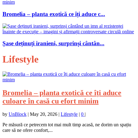
Bromelia – planta exotică ce îți aduce c...
Șase deținuți iranieni, surprinși cântân...
Lifestyle
Bromelia – planta exotică ce îți aduce
culoare în casă cu efort minim
by
UnBlock
|
May 20, 2026
|
Lifestyle
|
0
|
Pe măsură ce petrecem tot mai mult timp acasă, ne dorim un spațiu
care să ne ofere confort,...