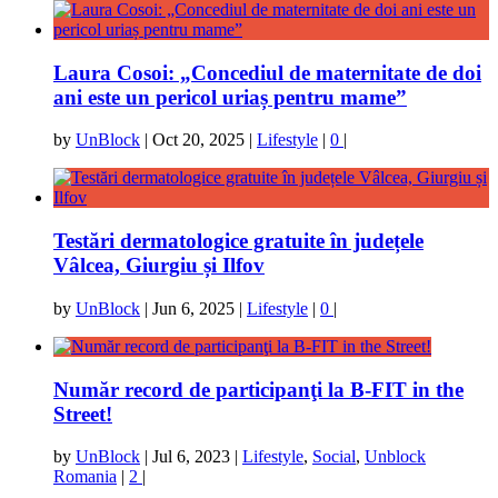
Laura Cosoi: „Concediul de maternitate de doi
ani este un pericol uriaș pentru mame”
by
UnBlock
|
Oct 20, 2025
|
Lifestyle
|
0
|
Testări dermatologice gratuite în județele
Vâlcea, Giurgiu și Ilfov
by
UnBlock
|
Jun 6, 2025
|
Lifestyle
|
0
|
Număr record de participanţi la B-FIT in the
Street!
by
UnBlock
|
Jul 6, 2023
|
Lifestyle
,
Social
,
Unblock
Romania
|
2
|