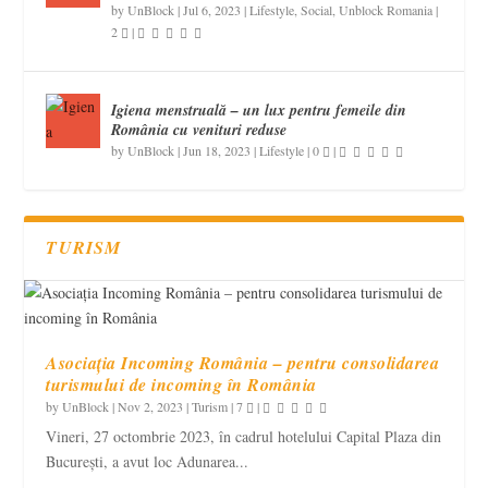
by
UnBlock
|
Jul 6, 2023
|
Lifestyle
,
Social
,
Unblock Romania
|
2
|
Igiena menstruală – un lux pentru femeile din
România cu venituri reduse
by
UnBlock
|
Jun 18, 2023
|
Lifestyle
|
0
|
TURISM
Asociația Incoming România – pentru consolidarea
turismului de incoming în România
by
UnBlock
|
Nov 2, 2023
|
Turism
|
7
|
Vineri, 27 octombrie 2023, în cadrul hotelului Capital Plaza din
București, a avut loc Adunarea...