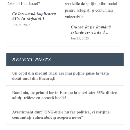
Ce înseamnă implicarea
SUA în războiul I...
Jun 26, 2025
Crucea Roșie Română
extinde serviciile d...
Jun 25, 2025
RECENT POSTS
Un copil din mediul rural are mai puține șanse la viață
decât unul din București
România, pe primul loc în Europa la obezitate: 35% dintre
adulți trăiesc cu această boală!
Avertisment dur:”ONG-urile nu fac politică, ci sprijină
comunități vulnerabile și acoperă nevoi”