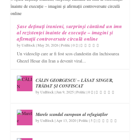
Șase deținuți iranieni, surprinși cântând un imn
al rezistenței înainte de execuție – imagini și
afirmații controversate circulă online
by
UnBlock
|
May 20, 2026
|
Politic
|
0
|
Un videoclip care ar fi fost scos clandestin din închisoarea
Ghezel Hesar din Iran a devenit viral...
CĂLIN GEORGESCU – LĂSAT SINGUR,
TRĂDAT ȘI CONFISCAT
by
UnBlock
|
Jun 9, 2025
|
Politic
|
0
|
Marele scandal european al refugiaților
by
UnBlock
|
Apr 13, 2020
|
Politic
|
5
|