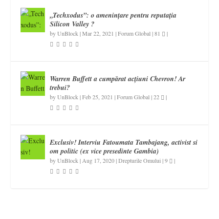
„Techxodus”: o amenințare pentru reputația
Silicon Valley ?
by
UnBlock
|
Mar 22, 2021
|
Forum Global
|
81
|
Warren Buffett a cumpărat acțiuni Chevron! Ar
trebui?
by
UnBlock
|
Feb 25, 2021
|
Forum Global
|
22
|
Exclusiv! Interviu Fatoumata Tambajang, activist si
om politic (ex vice presedinte Gambia)
by
UnBlock
|
Aug 17, 2020
|
Drepturile Omului
|
9
|