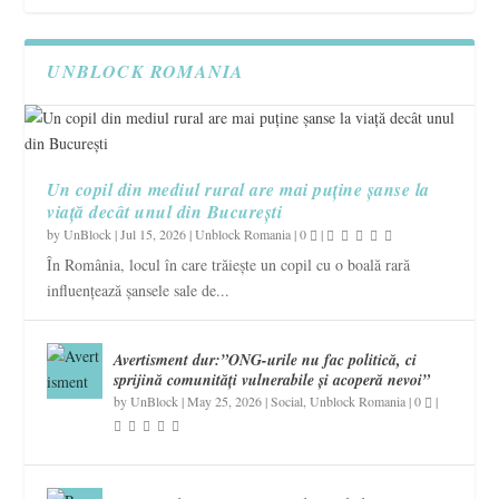
UNBLOCK ROMANIA
Un copil din mediul rural are mai puține șanse la
viață decât unul din București
by
UnBlock
|
Jul 15, 2026
|
Unblock Romania
|
0
|
În România, locul în care trăiește un copil cu o boală rară
influențează șansele sale de...
Avertisment dur:”ONG-urile nu fac politică, ci
sprijină comunități vulnerabile și acoperă nevoi”
by
UnBlock
|
May 25, 2026
|
Social
,
Unblock Romania
|
0
|