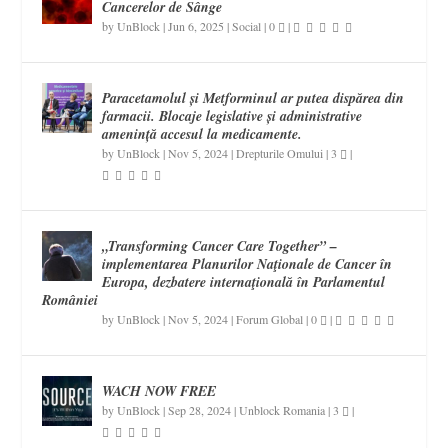
Cancerelor de Sânge
by
UnBlock
|
Jun 6, 2025
|
Social
|
0
|
Paracetamolul și Metforminul ar putea dispărea din
farmacii. Blocaje legislative și administrative
amenință accesul la medicamente.
by
UnBlock
|
Nov 5, 2024
|
Drepturile Omului
|
3
|
„Transforming Cancer Care Together” –
implementarea Planurilor Naţionale de Cancer în
Europa, dezbatere internaţională în Parlamentul
României
by
UnBlock
|
Nov 5, 2024
|
Forum Global
|
0
|
WACH NOW FREE
by
UnBlock
|
Sep 28, 2024
|
Unblock Romania
|
3
|