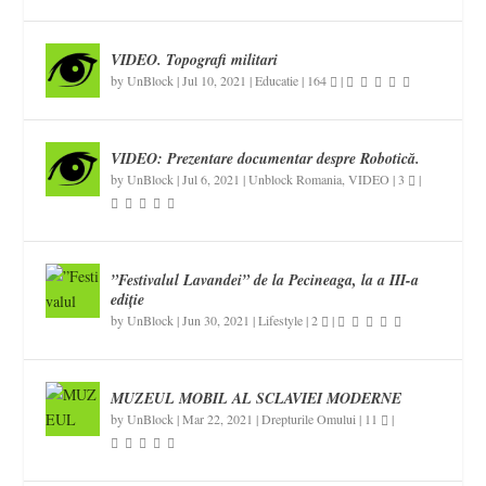
VIDEO. Topografi militari
by
UnBlock
|
Jul 10, 2021
|
Educatie
|
164
|
VIDEO: Prezentare documentar despre Robotică.
by
UnBlock
|
Jul 6, 2021
|
Unblock Romania
,
VIDEO
|
3
|
”Festivalul Lavandei” de la Pecineaga, la a III-a
ediție
by
UnBlock
|
Jun 30, 2021
|
Lifestyle
|
2
|
MUZEUL MOBIL AL SCLAVIEI MODERNE
by
UnBlock
|
Mar 22, 2021
|
Drepturile Omului
|
11
|