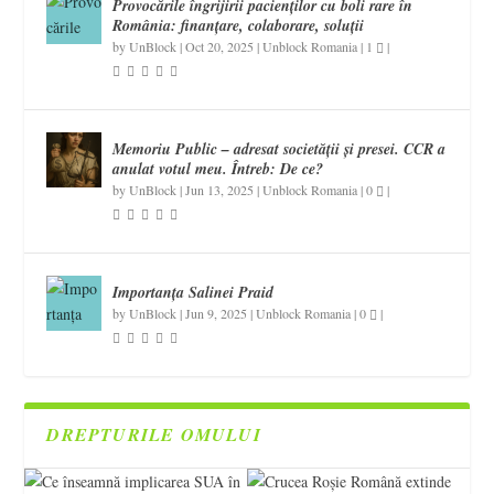
Provocările îngrijirii pacienților cu boli rare în
România: finanțare, colaborare, soluții
by
UnBlock
|
Oct 20, 2025
|
Unblock Romania
|
1
|
Memoriu Public – adresat societății și presei. CCR a
anulat votul meu. Întreb: De ce?
by
UnBlock
|
Jun 13, 2025
|
Unblock Romania
|
0
|
Importanța Salinei Praid
by
UnBlock
|
Jun 9, 2025
|
Unblock Romania
|
0
|
DREPTURILE OMULUI