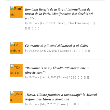
România lipsește de la târgul internațional de
turism de la Paris. Manifestarea și-a deschis azi
porțile
by
UnBlock
|
Oct 3, 2023
|
Turism
,
Unblock Romania
|
6
|
Ce trebuie să știi când călătorești și ai diabet
by
UnBlock
|
Aug 21, 2023
|
Turism
|
4
|
”Romania is in my blood” (”România este în
sângele meu”)
by
UnBlock
|
Jun 18, 2023
|
Turism
|
2
|
„Dacia. Ultima frontieră a romanității” la Muzeul
Național de Istorie a României
by
UnBlock
|
May 2, 2023
|
Turism
|
1
|