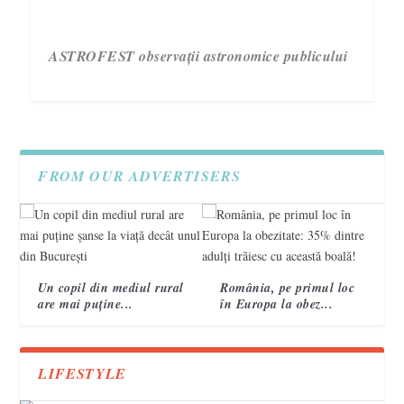
ASTROFEST observații astronomice publicului
FROM OUR ADVERTISERS
Un copil din mediul rural
România, pe primul loc
are mai puține...
în Europa la obez...
3 semne care te ajută să recunoști un accident
Campania „Are nevoie de tine. Vorbește cu ea!”
VIDEO. Topografi militari
vascular cerebral 2
încheie a treia ediție.
LIFESTYLE