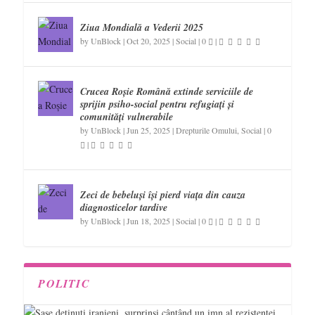
Ziua Mondială a Vederii 2025
by
UnBlock
|
Oct 20, 2025
|
Social
|
0
|
Crucea Roșie Română extinde serviciile de
sprijin psiho-social pentru refugiați și
comunități vulnerabile
by
UnBlock
|
Jun 25, 2025
|
Drepturile Omului
,
Social
|
0
|
Zeci de bebeluși își pierd viața din cauza
diagnosticelor tardive
by
UnBlock
|
Jun 18, 2025
|
Social
|
0
|
POLITIC