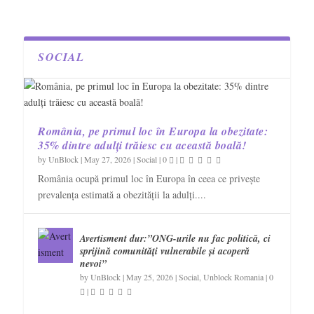
SOCIAL
România, pe primul loc în Europa la obezitate:
35% dintre adulți trăiesc cu această boală!
by
UnBlock
|
May 27, 2026
|
Social
|
0
|
România ocupă primul loc în Europa în ceea ce privește
prevalența estimată a obezității la adulți....
Avertisment dur:”ONG-urile nu fac politică, ci
sprijină comunități vulnerabile și acoperă
nevoi”
by
UnBlock
|
May 25, 2026
|
Social
,
Unblock Romania
|
0
|