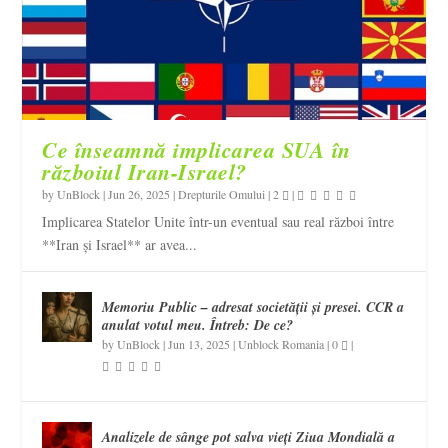
Ce înseamnă implicarea SUA în
războiul Iran-Israel?
by
UnBlock
|
Jun 26, 2025
|
Drepturile Omului
|
2
|
Implicarea Statelor Unite într-un eventual sau real război între
**Iran și Israel** ar avea...
Memoriu Public – adresat societății și presei. CCR a
anulat votul meu. Întreb: De ce?
by
UnBlock
|
Jun 13, 2025
|
Unblock Romania
|
0
|
Analizele de sânge pot salva vieți Ziua Mondială a