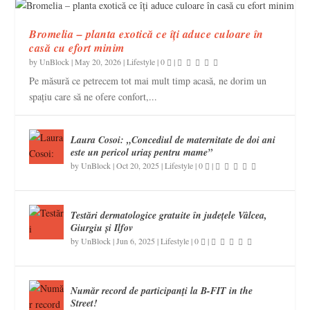
Bromelia – planta exotică ce îți aduce culoare în
casă cu efort minim
by
UnBlock
|
May 20, 2026
|
Lifestyle
|
0
|
Pe măsură ce petrecem tot mai mult timp acasă, ne dorim un
spațiu care să ne ofere confort,...
Laura Cosoi: „Concediul de maternitate de doi ani
este un pericol uriaș pentru mame”
by
UnBlock
|
Oct 20, 2025
|
Lifestyle
|
0
|
Testări dermatologice gratuite în județele Vâlcea,
Giurgiu și Ilfov
by
UnBlock
|
Jun 6, 2025
|
Lifestyle
|
0
|
Număr record de participanţi la B-FIT in the
Street!