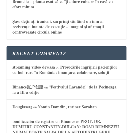
Bromelia – planta exotică ce îți aduce culoare în casă cu
efort minim
Șase deținuți iranieni, surprinși cântând un imn al
rezistenței înainte de execuție – imagini și afirmații
controversate circulă online
RECENT COMMENTS
streaming video dewasa
Provocările îngrijirii pacienților
on
cu boli rare în România: finanțare, colaborare, soluții
Binance账户创建
”Festivalul Lavandei” de la Pecineaga,
on
la a III-a ediție
Douglassag
Nomin Damdin, trainer Soroban
on
bonificación de registro en Binance
PROF. DR.
on
DUMITRU CONSTANTIN-DULCAN: DOAR DUMNEZEU
NE MAI POATE SALVA DE LA AUTODISTRUGERE