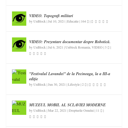
VIDEO. Topografi militari
by
UnBlock
|
Jul 10, 2021
|
Educatie
|
164
|
VIDEO: Prezentare documentar despre Robotică.
by
UnBlock
|
Jul 6, 2021
|
Unblock Romania
,
VIDEO
|
3
|
”Festivalul Lavandei” de la Pecineaga, la a III-a
ediție
by
UnBlock
|
Jun 30, 2021
|
Lifestyle
|
2
|
MUZEUL MOBIL AL SCLAVIEI MODERNE
by
UnBlock
|
Mar 22, 2021
|
Drepturile Omului
|
11
|