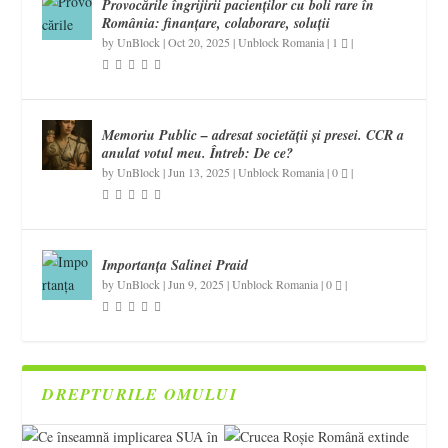
Provocările îngrijirii pacienților cu boli rare în
România: finanțare, colaborare, soluții
by
UnBlock
|
Oct 20, 2025
|
Unblock Romania
|
1
|
Memoriu Public – adresat societății și presei. CCR a
anulat votul meu. Întreb: De ce?
by
UnBlock
|
Jun 13, 2025
|
Unblock Romania
|
0
|
Importanța Salinei Praid
by
UnBlock
|
Jun 9, 2025
|
Unblock Romania
|
0
|
DREPTURILE OMULUI