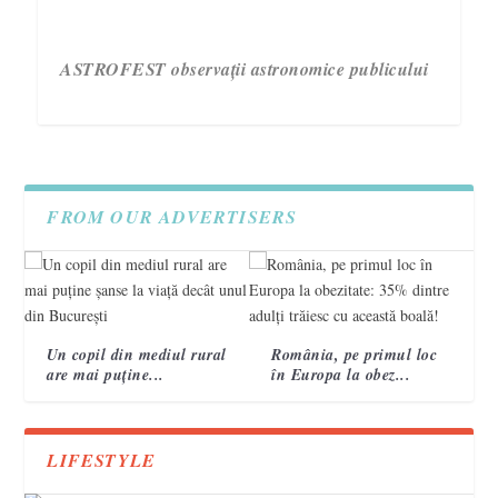
ASTROFEST observații astronomice publicului
FROM OUR ADVERTISERS
Un copil din mediul rural
România, pe primul loc
are mai puține...
în Europa la obez...
3 semne care te ajută să recunoști un accident
Campania „Are nevoie de tine. Vorbește cu ea!”
VIDEO. Topografi militari
vascular cerebral 2
încheie a treia ediție.
LIFESTYLE