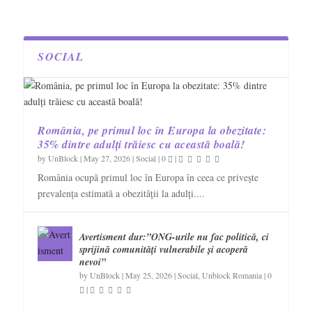
SOCIAL
România, pe primul loc în Europa la obezitate:
35% dintre adulți trăiesc cu această boală!
by
UnBlock
|
May 27, 2026
|
Social
|
0
|
România ocupă primul loc în Europa în ceea ce privește
prevalența estimată a obezității la adulți....
Avertisment dur:”ONG-urile nu fac politică, ci
sprijină comunități vulnerabile și acoperă
nevoi”
by
UnBlock
|
May 25, 2026
|
Social
,
Unblock Romania
|
0
|