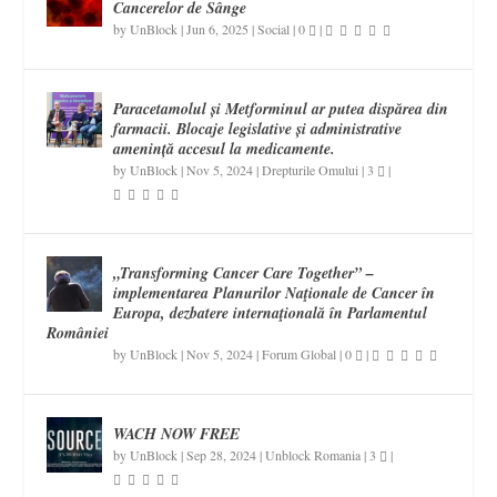
Cancerelor de Sânge
by
UnBlock
|
Jun 6, 2025
|
Social
|
0
|
Paracetamolul și Metforminul ar putea dispărea din
farmacii. Blocaje legislative și administrative
amenință accesul la medicamente.
by
UnBlock
|
Nov 5, 2024
|
Drepturile Omului
|
3
|
„Transforming Cancer Care Together” –
implementarea Planurilor Naţionale de Cancer în
Europa, dezbatere internaţională în Parlamentul
României
by
UnBlock
|
Nov 5, 2024
|
Forum Global
|
0
|
WACH NOW FREE
by
UnBlock
|
Sep 28, 2024
|
Unblock Romania
|
3
|