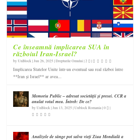
Ce înseamnă implicarea SUA în
războiul Iran-Israel?
by
UnBlock
|
Jun 26, 2025
|
Drepturile Omului
|
2
|
Implicarea Statelor Unite într-un eventual sau real război între
**Iran și Israel** ar avea...
Memoriu Public – adresat societății și presei. CCR a
anulat votul meu. Întreb: De ce?
by
UnBlock
|
Jun 13, 2025
|
Unblock Romania
|
0
|
Analizele de sânge pot salva vieți Ziua Mondială a