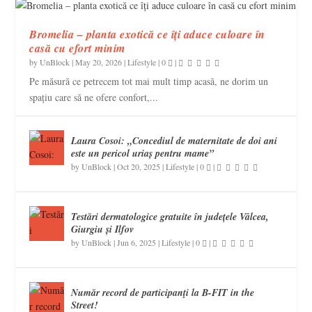
Bromelia – planta exotică ce îți aduce culoare în
casă cu efort minim
by
UnBlock
|
May 20, 2026
|
Lifestyle
|
0
|
Pe măsură ce petrecem tot mai mult timp acasă, ne dorim un
spațiu care să ne ofere confort,...
Laura Cosoi: „Concediul de maternitate de doi ani
este un pericol uriaș pentru mame”
by
UnBlock
|
Oct 20, 2025
|
Lifestyle
|
0
|
Testări dermatologice gratuite în județele Vâlcea,
Giurgiu și Ilfov
by
UnBlock
|
Jun 6, 2025
|
Lifestyle
|
0
|
Număr record de participanţi la B-FIT in the
Street!