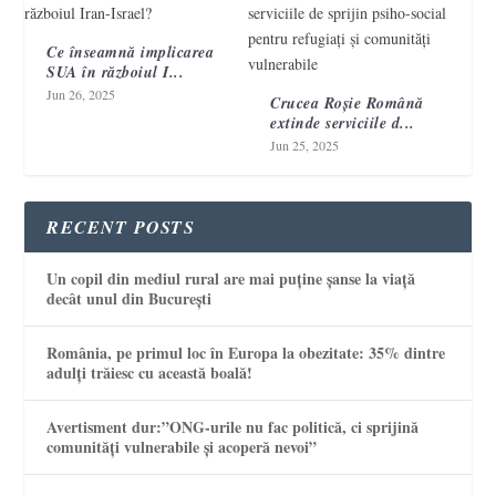
Ce înseamnă implicarea
SUA în războiul I...
Jun 26, 2025
Crucea Roșie Română
extinde serviciile d...
Jun 25, 2025
RECENT POSTS
Un copil din mediul rural are mai puține șanse la viață
decât unul din București
România, pe primul loc în Europa la obezitate: 35% dintre
adulți trăiesc cu această boală!
Avertisment dur:”ONG-urile nu fac politică, ci sprijină
comunități vulnerabile și acoperă nevoi”