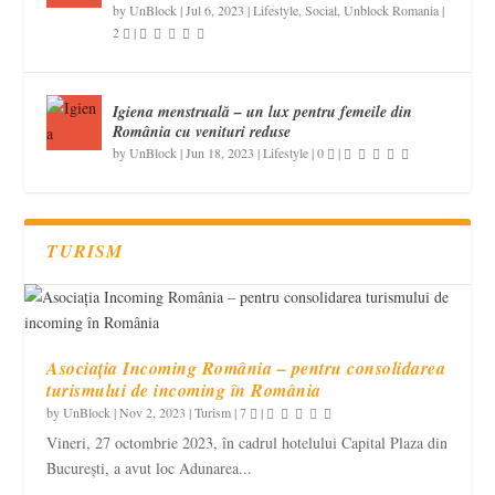
by
UnBlock
|
Jul 6, 2023
|
Lifestyle
,
Social
,
Unblock Romania
|
2
|
Igiena menstruală – un lux pentru femeile din
România cu venituri reduse
by
UnBlock
|
Jun 18, 2023
|
Lifestyle
|
0
|
TURISM
Asociația Incoming România – pentru consolidarea
turismului de incoming în România
by
UnBlock
|
Nov 2, 2023
|
Turism
|
7
|
Vineri, 27 octombrie 2023, în cadrul hotelului Capital Plaza din
București, a avut loc Adunarea...