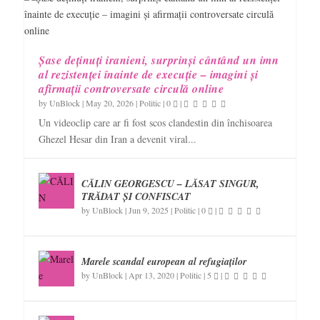
Șase deținuți iranieni, surprinși cântând un imn
al rezistenței înainte de execuție – imagini și
afirmații controversate circulă online
by
UnBlock
|
May 20, 2026
|
Politic
|
0
|
Un videoclip care ar fi fost scos clandestin din închisoarea
Ghezel Hesar din Iran a devenit viral...
CĂLIN GEORGESCU – LĂSAT SINGUR,
TRĂDAT ȘI CONFISCAT
by
UnBlock
|
Jun 9, 2025
|
Politic
|
0
|
Marele scandal european al refugiaților
by
UnBlock
|
Apr 13, 2020
|
Politic
|
5
|