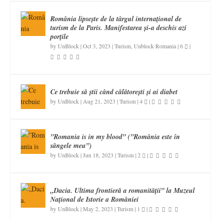
România lipsește de la târgul internațional de
turism de la Paris. Manifestarea și-a deschis azi
porțile
by
UnBlock
|
Oct 3, 2023
|
Turism
,
Unblock Romania
|
6
|
Ce trebuie să știi când călătorești și ai diabet
by
UnBlock
|
Aug 21, 2023
|
Turism
|
4
|
”Romania is in my blood” (”România este în
sângele meu”)
by
UnBlock
|
Jun 18, 2023
|
Turism
|
2
|
„Dacia. Ultima frontieră a romanității” la Muzeul
Național de Istorie a României
by
UnBlock
|
May 2, 2023
|
Turism
|
1
|