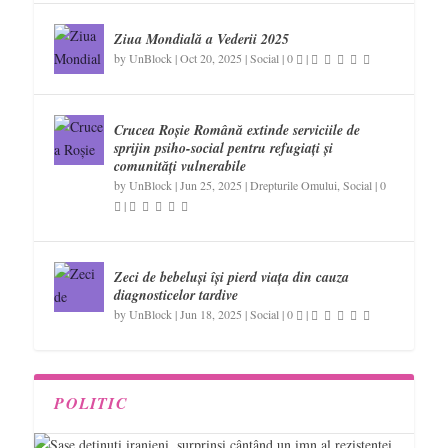
Ziua Mondială a Vederii 2025
by
UnBlock
|
Oct 20, 2025
|
Social
|
0
|
Crucea Roșie Română extinde serviciile de
sprijin psiho-social pentru refugiați și
comunități vulnerabile
by
UnBlock
|
Jun 25, 2025
|
Drepturile Omului
,
Social
|
0
|
Zeci de bebeluși își pierd viața din cauza
diagnosticelor tardive
by
UnBlock
|
Jun 18, 2025
|
Social
|
0
|
POLITIC