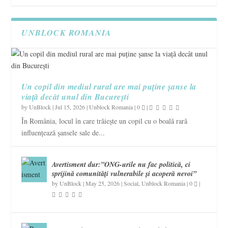
UNBLOCK ROMANIA
Un copil din mediul rural are mai puține șanse la
viață decât unul din București
by
UnBlock
|
Jul 15, 2026
|
Unblock Romania
|
0
|
În România, locul în care trăiește un copil cu o boală rară
influențează șansele sale de...
Avertisment dur:”ONG-urile nu fac politică, ci
sprijină comunități vulnerabile și acoperă nevoi”
by
UnBlock
|
May 25, 2026
|
Social
,
Unblock Romania
|
0
|