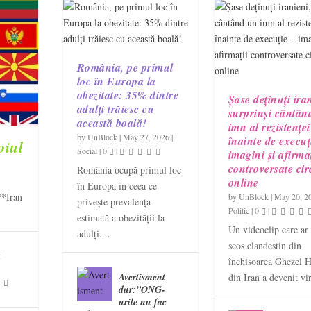
România, pe primul
loc în Europa la
obezitate: 35% dintre
Șase deținuți ira
adulți trăiesc cu
surprinși cântân
această boală!
imn al rezistenței
by
UnBlock
|
May 27, 2026
|
înainte de execuț
oiul
Social
|
0
|
imagini și afirmaț
controversate cir
România ocupă primul loc
online
în Europa în ceea ce
**Iran
by
UnBlock
|
May 20, 2
privește prevalența
Politic
|
0
|
estimată a obezității la
Un videoclip care ar f
adulți....
scos clandestin din
a
închisoarea Ghezel H
Avertisment
din Iran a devenit vir
dur:”ONG-
urile nu fac