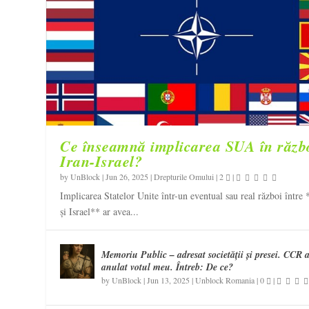
Ce înseamnă implicarea SUA în răzb
Iran-Israel?
by
UnBlock
|
Jun 26, 2025
|
Drepturile Omului
|
2
|
Implicarea Statelor Unite într-un eventual sau real război între 
și Israel** ar avea...
Memoriu Public – adresat societății și presei. CCR 
anulat votul meu. Întreb: De ce?
by
UnBlock
|
Jun 13, 2025
|
Unblock Romania
|
0
|