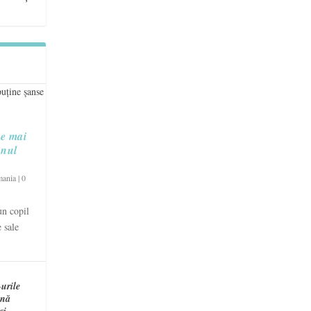
re mai
unul
mania
|
0
un copil
 sale
urile
ină
și