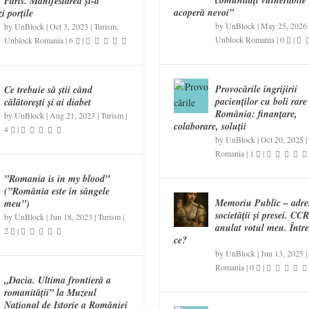
Paris. Manifestarea și-a
acoperă nevoi”
i porțile
by
UnBlock
|
May 25, 2026
by
UnBlock
|
Oct 3, 2023
|
Turism
,
Unblock Romania
|
0
|
Unblock Romania
|
6
|
Provocările îngrijirii
Ce trebuie să știi când
pacienților cu boli rare
călătorești și ai diabet
România: finanțare,
by
UnBlock
|
Aug 21, 2023
|
Turism
|
colaborare, soluții
4
|
by
UnBlock
|
Oct 20, 2025
|
Romania
|
1
|
”Romania is in my blood”
(”România este în sângele
Memoriu Public – adre
meu”)
societății și presei. CC
by
UnBlock
|
Jun 18, 2023
|
Turism
|
anulat votul meu. Într
2
|
ce?
by
UnBlock
|
Jun 13, 2025
|
Romania
|
0
|
„Dacia. Ultima frontieră a
romanității” la Muzeul
Național de Istorie a României