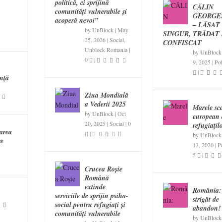
politică, ci sprijină
CĂLIN
comunități vulnerabile și
GEORGE
acoperă nevoi”
– LĂSAT
by
UnBlock
|
May
SINGUR, TRĂDAT 
25, 2026
|
Social
,
CONFISCAT
Unblock Romania
|
by
UnBlock
0
|
9, 2025
|
Pol
n
|
ință
Ziua Mondială
a Vederii 2025
Marele sc
by
UnBlock
|
Oct
european 
20, 2025
|
Social
|
0
refugiațil
area
|
by
UnBlock
re
13, 2020
|
Po
5
|
Crucea Roșie
Română
extinde
România:
serviciile de sprijin psiho-
strigăt de
social pentru refugiați și
abandon!
comunități vulnerabile
by
UnBlock