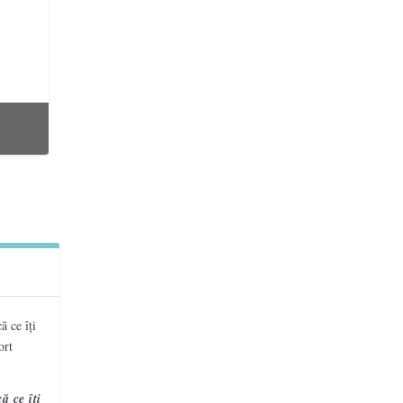
ar
ie a
ă ce îți