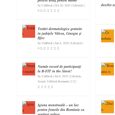
pericol uriaș pentru mame”
deschis az
by
UnBlock
|
Oct 20, 2025
|
Lifestyle
|
0
|
Testări dermatologice gratuite
în județele Vâlcea, Giurgiu și
Ilfov
by
UnBlock
|
Jun 6, 2025
|
Lifestyle
|
0
|
Număr record de participanţi
la B-FIT in the Street!
by
UnBlock
|
Jul 6, 2023
|
Lifestyle
,
Social
,
Unblock Romania
|
2
|
Igiena menstruală – un lux
pentru femeile din România cu
venituri reduse