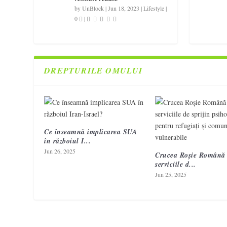
by
UnBlock
|
Jun 18, 2023
|
Lifestyle
|
0
|
DREPTURILE OMULUI
Ce înseamnă implicarea SUA
în războiul I...
Jun 26, 2025
Crucea Roșie Română 
serviciile d...
Jun 25, 2025