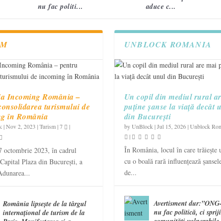
nu fac politi...
aduce c...
SM
UNBLOCK ROMANIA
ia Incoming România –
Un copil din mediul rural a
consolidarea turismului de
puține șanse la viață decât 
ng în România
din București
k
|
Nov 2, 2023
|
Turism
|
7
|
by
UnBlock
|
Jul 15, 2026
|
Unblock Ro
|
În România, locul în care trăiește 
7 octombrie 2023, în cadrul
cu o boală rară influențează șansele
 Capital Plaza din București, a
de...
Adunarea...
Avertisment dur:”ONG-
România lipsește de la târgul
nu fac politică, ci sprij
internațional de turism de la
comunități vulnerabile 