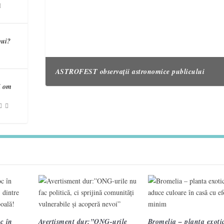
bui?
ASTROFEST observații astronomice publicului
i om
3 semne care te ajută să recunoști un accident vascul
Campania „Are nevoie de tine. Vorbește cu ea!” înche
cerebral 2
treia ediție.
VIDEO. Topografi militari
c în
Avertisment dur:”ONG-urile
Bromelia – planta exotic