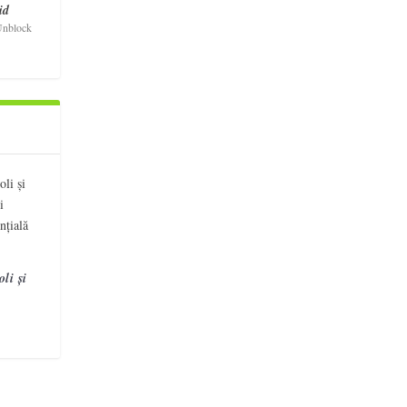
id
nblock
li și