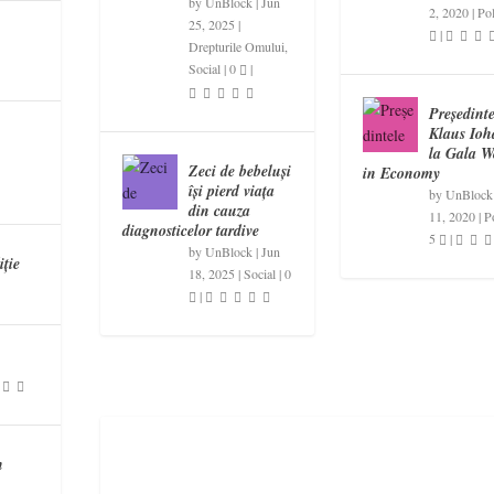
by
UnBlock
|
Jun
2, 2020
|
Pol
25, 2025
|
|
Drepturile Omului
,
Social
|
0
|
Președinte
Klaus Ioh
la Gala 
Zeci de bebeluși
in Economy
își pierd viața
by
UnBlock
din cauza
11, 2020
|
Po
diagnosticelor tardive
5
|
by
UnBlock
|
Jun
iție
18, 2025
|
Social
|
0
|
n