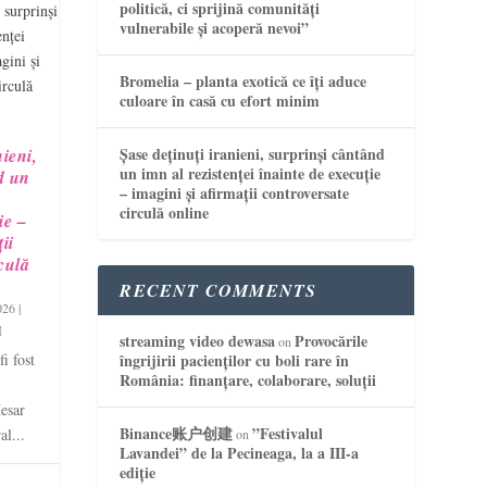
politică, ci sprijină comunități
vulnerabile și acoperă nevoi”
Bromelia – planta exotică ce îți aduce
culoare în casă cu efort minim
Șase deținuți iranieni, surprinși cântând
nieni,
un imn al rezistenței înainte de execuție
d un
– imagini și afirmații controversate
circulă online
ie –
ii
culă
RECENT COMMENTS
026
|
streaming video dewasa
Provocările
on
îngrijirii pacienților cu boli rare în
i fost
România: finanțare, colaborare, soluții
esar
Binance账户创建
”Festivalul
al...
on
Lavandei” de la Pecineaga, la a III-a
ediție