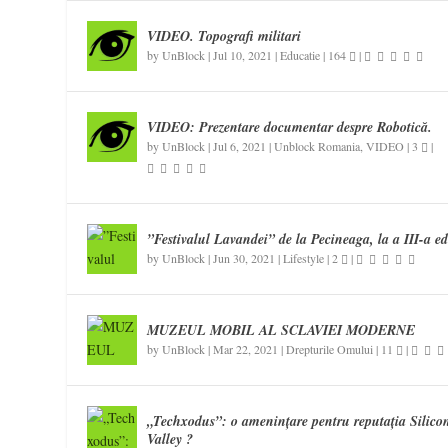
VIDEO. Topografi militari
by
UnBlock
|
Jul 10, 2021
|
Educatie
|
164
|
VIDEO: Prezentare documentar despre Robotică.
by
UnBlock
|
Jul 6, 2021
|
Unblock Romania
,
VIDEO
|
3
|
”Festivalul Lavandei” de la Pecineaga, la a III-a ed
by
UnBlock
|
Jun 30, 2021
|
Lifestyle
|
2
|
MUZEUL MOBIL AL SCLAVIEI MODERNE
by
UnBlock
|
Mar 22, 2021
|
Drepturile Omului
|
11
|
„Techxodus”: o amenințare pentru reputația Silico
Valley ?