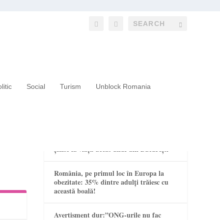
litic
Social
Turism
Unblock Romania
RECENT POSTS
Un copil din mediul rural are mai puține
șanse la viață decât unul din București
România, pe primul loc în Europa la
obezitate: 35% dintre adulți trăiesc cu
această boală!
Avertisment dur:”ONG-urile nu fac