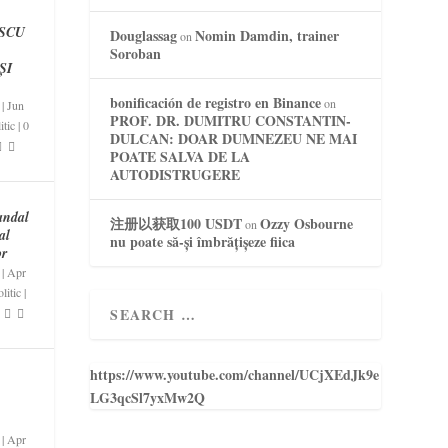
SCU
Douglassag
Nomin Damdin, trainer
on
Soroban
ȘI
bonificación de registro en Binance
on
|
Jun
PROF. DR. DUMITRU CONSTANTIN-
itic
|
0
DULCAN: DOAR DUMNEZEU NE MAI
POATE SALVA DE LA
AUTODISTRUGERE
andal
注册以获取100 USDT
Ozzy Osbourne
on
al
nu poate să-și îmbrățișeze fiica
or
|
Apr
litic
|
https://www.youtube.com/channel/UCjXEdJk9e
LG3qcSl7yxMw2Q
|
Apr