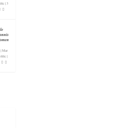
itic
|
3
le
annis
Women
|
Mar
litic
|