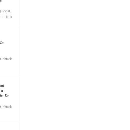
|
Social
,
 în
Unblock
sat
R a
eb: De
Unblock