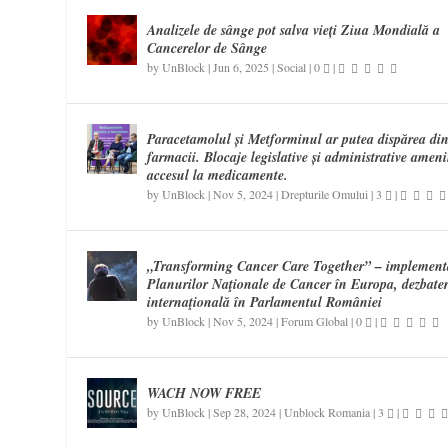
Analizele de sânge pot salva vieți Ziua Mondială a
Cancerelor de Sânge
by
UnBlock
|
Jun 6, 2025
|
Social
|
0
|
Paracetamolul și Metforminul ar putea dispărea di
farmacii. Blocaje legislative și administrative amen
accesul la medicamente.
by
UnBlock
|
Nov 5, 2024
|
Drepturile Omului
|
3
|
„Transforming Cancer Care Together” – implement
Planurilor Naţionale de Cancer în Europa, dezbate
internaţională în Parlamentul României
by
UnBlock
|
Nov 5, 2024
|
Forum Global
|
0
|
WACH NOW FREE
by
UnBlock
|
Sep 28, 2024
|
Unblock Romania
|
3
|