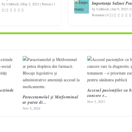
Importanța Salinei Pra
by
UnBlock
|
May 2, 2023
|
Turism
|
1
by
UnBlock
|
Jun 9, 2025
|
U
|
Romania
|
0
|
extinde
Accesul pacienților cu bo
cancere r...
Paracetamolul și Metforminul
Nov 2, 2023
ar putea di...
Nov 5, 2024