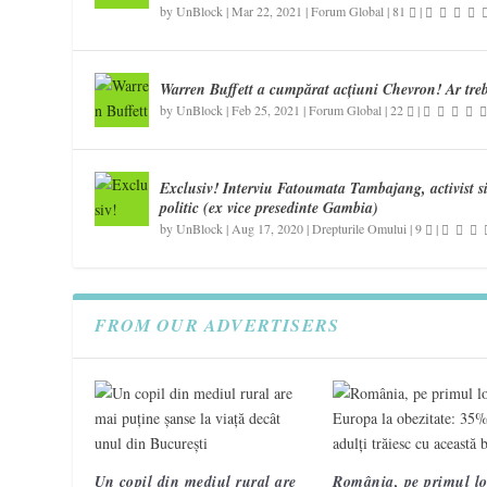
by
UnBlock
|
Mar 22, 2021
|
Forum Global
|
81
|
Warren Buffett a cumpărat acțiuni Chevron! Ar tre
by
UnBlock
|
Feb 25, 2021
|
Forum Global
|
22
|
Exclusiv! Interviu Fatoumata Tambajang, activist s
politic (ex vice presedinte Gambia)
by
UnBlock
|
Aug 17, 2020
|
Drepturile Omului
|
9
|
FROM OUR ADVERTISERS
Un copil din mediul rural are
România, pe primul lo