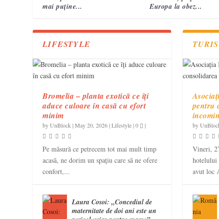
mai puține...
Europa la obez...
LIFESTYLE
TURI
Bromelia – planta exotică ce îți
Asociaț
aduce culoare în casă cu efort
pentru 
minim
incomi
by
UnBlock
|
May 20, 2026
|
Lifestyle
|
0
|
by
UnBloc
Pe măsură ce petrecem tot mai mult timp
Vineri, 2
acasă, ne dorim un spațiu care să ne ofere
hotelului
confort,...
avut loc 
Laura Cosoi: „Concediul de
maternitate de doi ani este un