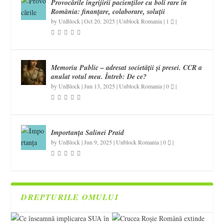
Provocările îngrijirii pacienților cu boli rare în
România: finanțare, colaborare, soluții
by
UnBlock
|
Oct 20, 2025
|
Unblock Romania
|
1
|
Memoriu Public – adresat societății și presei. CCR a
anulat votul meu. Întreb: De ce?
by
UnBlock
|
Jun 13, 2025
|
Unblock Romania
|
0
|
Importanța Salinei Praid
by
UnBlock
|
Jun 9, 2025
|
Unblock Romania
|
0
|
DREPTURILE OMULUI