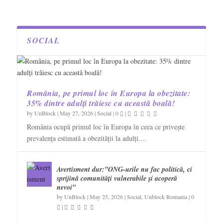
SOCIAL
România, pe primul loc în Europa la obezitate:
35% dintre adulți trăiesc cu această boală!
by
UnBlock
|
May 27, 2026
|
Social
|
0
|
România ocupă primul loc în Europa în ceea ce privește
prevalența estimată a obezității la adulți....
Avertisment dur:”ONG-urile nu fac politică, ci
sprijină comunități vulnerabile și acoperă
nevoi”
by
UnBlock
|
May 25, 2026
|
Social
,
Unblock Romania
|
0
|