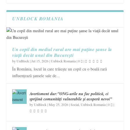
UNBLOCK ROMANIA
Un copil din mediul rural are mai puține șanse la
viață decât unul din București
by
UnBlock
|
Jul 15, 2026
|
Unblock Romania
|
0
|
În România, locul în care trăiește un copil cu o boală rară
influențează șansele sale de...
Avertisment dur:”ONG-urile nu fac politică, ci
sprijină comunități vulnerabile și acoperă nevoi”
by
UnBlock
|
May 25, 2026
|
Social
,
Unblock Romania
|
0
|