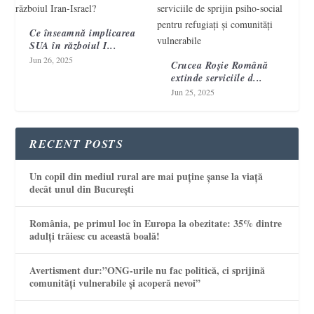
Ce înseamnă implicarea
SUA în războiul I...
Jun 26, 2025
Crucea Roșie Română
extinde serviciile d...
Jun 25, 2025
RECENT POSTS
Un copil din mediul rural are mai puține șanse la viață
decât unul din București
România, pe primul loc în Europa la obezitate: 35% dintre
adulți trăiesc cu această boală!
Avertisment dur:”ONG-urile nu fac politică, ci sprijină
comunități vulnerabile și acoperă nevoi”