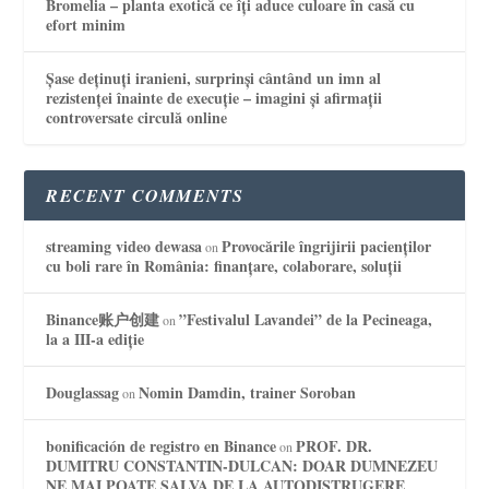
Bromelia – planta exotică ce îți aduce culoare în casă cu
efort minim
Șase deținuți iranieni, surprinși cântând un imn al
rezistenței înainte de execuție – imagini și afirmații
controversate circulă online
RECENT COMMENTS
streaming video dewasa
Provocările îngrijirii pacienților
on
cu boli rare în România: finanțare, colaborare, soluții
Binance账户创建
”Festivalul Lavandei” de la Pecineaga,
on
la a III-a ediție
Douglassag
Nomin Damdin, trainer Soroban
on
bonificación de registro en Binance
PROF. DR.
on
DUMITRU CONSTANTIN-DULCAN: DOAR DUMNEZEU
NE MAI POATE SALVA DE LA AUTODISTRUGERE