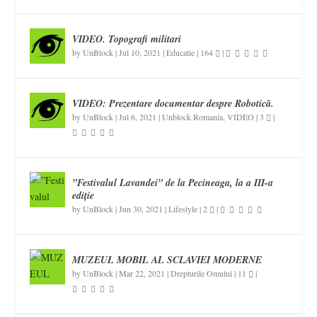
VIDEO. Topografi militari
by
UnBlock
|
Jul 10, 2021
|
Educatie
|
164
|
VIDEO: Prezentare documentar despre Robotică.
by
UnBlock
|
Jul 6, 2021
|
Unblock Romania
,
VIDEO
|
3
|
”Festivalul Lavandei” de la Pecineaga, la a III-a
ediție
by
UnBlock
|
Jun 30, 2021
|
Lifestyle
|
2
|
MUZEUL MOBIL AL SCLAVIEI MODERNE
by
UnBlock
|
Mar 22, 2021
|
Drepturile Omului
|
11
|