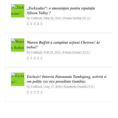
„Techxodus”: o amenințare pentru reputația
Silicon Valley ?
by
UnBlock
|
Mar 22, 2021
|
Forum Global
|
81
|
Warren Buffett a cumpărat acțiuni Chevron! Ar
trebui?
by
UnBlock
|
Feb 25, 2021
|
Forum Global
|
22
|
Exclusiv! Interviu Fatoumata Tambajang, activist si
om politic (ex vice presedinte Gambia)
by
UnBlock
|
Aug 17, 2020
|
Drepturile Omului
|
9
|