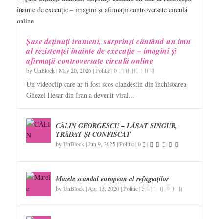
Șase deținuți iranieni, surprinși cântând un imn
al rezistenței înainte de execuție – imagini și
afirmații controversate circulă online
by
UnBlock
|
May 20, 2026
|
Politic
|
0
|
Un videoclip care ar fi fost scos clandestin din închisoarea
Ghezel Hesar din Iran a devenit viral...
CĂLIN GEORGESCU – LĂSAT SINGUR,
TRĂDAT ȘI CONFISCAT
by
UnBlock
|
Jun 9, 2025
|
Politic
|
0
|
Marele scandal european al refugiaților
by
UnBlock
|
Apr 13, 2020
|
Politic
|
5
|