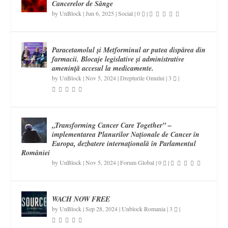
Cancerelor de Sânge
by
UnBlock
|
Jun 6, 2025
|
Social
|
0
|
Paracetamolul și Metforminul ar putea dispărea din
farmacii. Blocaje legislative și administrative
amenință accesul la medicamente.
by
UnBlock
|
Nov 5, 2024
|
Drepturile Omului
|
3
|
„Transforming Cancer Care Together” –
implementarea Planurilor Naţionale de Cancer în
Europa, dezbatere internaţională în Parlamentul
României
by
UnBlock
|
Nov 5, 2024
|
Forum Global
|
0
|
WACH NOW FREE
by
UnBlock
|
Sep 28, 2024
|
Unblock Romania
|
3
|