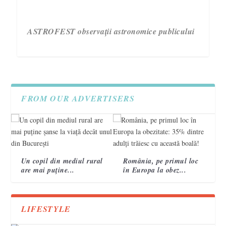
ASTROFEST observații astronomice publicului
FROM OUR ADVERTISERS
Un copil din mediul rural
România, pe primul loc
are mai puține...
în Europa la obez...
3 semne care te ajută să recunoști un accident
Campania „Are nevoie de tine. Vorbește cu ea!”
VIDEO. Topografi militari
vascular cerebral 2
încheie a treia ediție.
LIFESTYLE