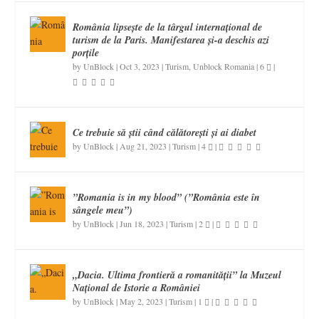
România lipsește de la târgul internațional de
turism de la Paris. Manifestarea și-a deschis azi
porțile
by
UnBlock
|
Oct 3, 2023
|
Turism
,
Unblock Romania
|
6
|
Ce trebuie să știi când călătorești și ai diabet
by
UnBlock
|
Aug 21, 2023
|
Turism
|
4
|
”Romania is in my blood” (”România este în
sângele meu”)
by
UnBlock
|
Jun 18, 2023
|
Turism
|
2
|
„Dacia. Ultima frontieră a romanității” la Muzeul
Național de Istorie a României
by
UnBlock
|
May 2, 2023
|
Turism
|
1
|