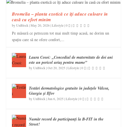
Bromelia – planta exotică ce îți aduce culoare în
casă cu efort minim
by
UnBlock
|
May 20, 2026
|
Lifestyle
|
0
|
Pe măsură ce petrecem tot mai mult timp acasă, ne dorim un
spațiu care să ne ofere confort,...
Laura Cosoi: „Concediul de maternitate de doi ani
este un pericol uriaș pentru mame”
by
UnBlock
|
Oct 20, 2025
|
Lifestyle
|
0
|
Testări dermatologice gratuite în județele Vâlcea,
Giurgiu și Ilfov
by
UnBlock
|
Jun 6, 2025
|
Lifestyle
|
0
|
Număr record de participanţi la B-FIT in the
Street!