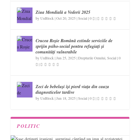
Ziua Mondială a Vederii 2025
by
UnBlock
|
Oct 20, 2025
|
Social
|
0
|
Crucea Roșie Română extinde serviciile de
sprijin psiho-social pentru refugiați și
comunități vulnerabile
by
UnBlock
|
Jun 25, 2025
|
Drepturile Omului
,
Social
|
0
|
Zeci de bebeluși își pierd viața din cauza
diagnosticelor tardive
by
UnBlock
|
Jun 18, 2025
|
Social
|
0
|
POLITIC