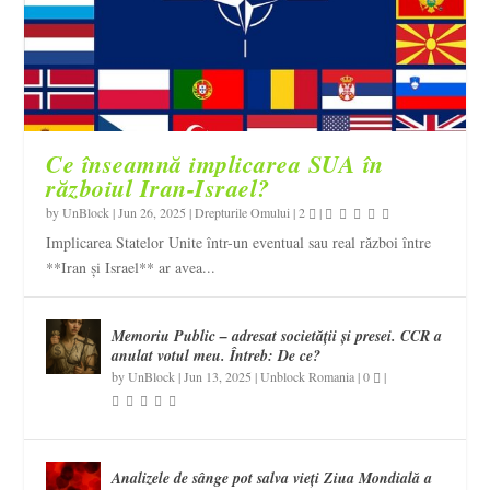
Ce înseamnă implicarea SUA în
războiul Iran-Israel?
by
UnBlock
|
Jun 26, 2025
|
Drepturile Omului
|
2
|
Implicarea Statelor Unite într-un eventual sau real război între
**Iran și Israel** ar avea...
Memoriu Public – adresat societății și presei. CCR a
anulat votul meu. Întreb: De ce?
by
UnBlock
|
Jun 13, 2025
|
Unblock Romania
|
0
|
Analizele de sânge pot salva vieți Ziua Mondială a