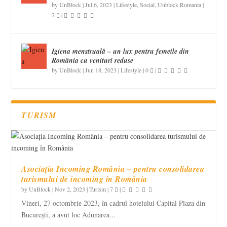
by
UnBlock
|
Jul 6, 2023
|
Lifestyle
,
Social
,
Unblock Romania
|
2
|
Igiena menstruală – un lux pentru femeile din
România cu venituri reduse
by
UnBlock
|
Jun 18, 2023
|
Lifestyle
|
0
|
TURISM
Asociația Incoming România – pentru consolidarea
turismului de incoming în România
by
UnBlock
|
Nov 2, 2023
|
Turism
|
7
|
Vineri, 27 octombrie 2023, în cadrul hotelului Capital Plaza din
București, a avut loc Adunarea...