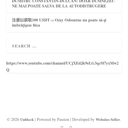
DUMITRU CONSTANTIN-DULCAN: DOAR DUMNEZEU
NE MAI POATE SALVA DE LA AUTODISTRUGERE
注册以获取100 USDT
Ozzy Osbourne nu poate să-și
on
îmbrățișeze fiica
https://www.youtube.com/channel/UCjXEdJk9eLG3qcSl7yxMw2
Q
© 2026
Unblock
| Powered by Passion | Developed by
Websites Seller
.