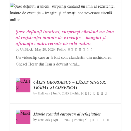
Șase deținuți iranieni, surprinși cântând un imn
al rezistenței înainte de execuție – imagini și
afirmații controversate circulă online
by
UnBlock
|
May 20, 2026
|
Politic
|
0
|
Un videoclip care ar fi fost scos clandestin din închisoarea
Ghezel Hesar din Iran a devenit viral...
CĂLIN GEORGESCU – LĂSAT SINGUR,
TRĂDAT ȘI CONFISCAT
by
UnBlock
|
Jun 9, 2025
|
Politic
|
0
|
Marele scandal european al refugiaților
by
UnBlock
|
Apr 13, 2020
|
Politic
|
5
|