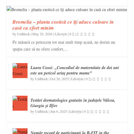
Bromelia – planta exotică ce îți aduce culoare în
casă cu efort minim
by
UnBlock
|
May 20, 2026
|
Lifestyle
|
0
|
Pe măsură ce petrecem tot mai mult timp acasă, ne dorim un
spațiu care să ne ofere confort,...
Laura Cosoi: „Concediul de maternitate de doi ani
este un pericol uriaș pentru mame”
by
UnBlock
|
Oct 20, 2025
|
Lifestyle
|
0
|
Testări dermatologice gratuite în județele Vâlcea,
Giurgiu și Ilfov
by
UnBlock
|
Jun 6, 2025
|
Lifestyle
|
0
|
Număr record de participanţi la B-FIT in the