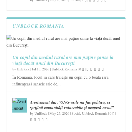
UNBLOCK ROMANIA
Un copil din mediul rural are mai puține șanse la
viață decât unul din București
by
UnBlock
|
Jul 15, 2026
|
Unblock Romania
|
0
|
În România, locul în care trăiește un copil cu o boală rară
influențează șansele sale de...
Avertisment dur:”ONG-urile nu fac politică, ci
sprijină comunități vulnerabile și acoperă nevoi”
by
UnBlock
|
May 25, 2026
|
Social
,
Unblock Romania
|
0
|