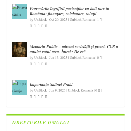
Provocările îngrijirii pacienților cu boli rare în
România: finanțare, colaborare, soluții
by
UnBlock
|
Oct 20, 2025
|
Unblock Romania
|
1
|
Memoriu Public – adresat societății și presei. CCR a
anulat votul meu. Întreb: De ce?
by
UnBlock
|
Jun 13, 2025
|
Unblock Romania
|
0
|
Importanța Salinei Praid
by
UnBlock
|
Jun 9, 2025
|
Unblock Romania
|
0
|
DREPTURILE OMULUI