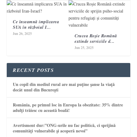
Ce înseamnă implicarea
SUA în războiul I...
Jun 26, 2025
Crucea Roșie Română
extinde serviciile d...
Jun 25, 2025
RECENT POSTS
Un copil din mediul rural are mai puține șanse la viață
decât unul din București
România, pe primul loc în Europa la obezitate: 35% dintre
adulți trăiesc cu această boală!
Avertisment dur:”ONG-urile nu fac politică, ci sprijină
comunități vulnerabile și acoperă nevoi”