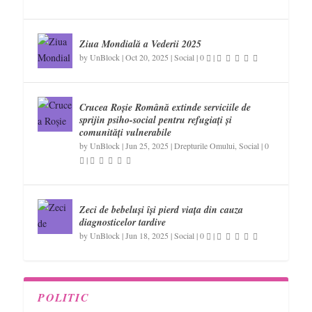
Ziua Mondială a Vederii 2025
by
UnBlock
|
Oct 20, 2025
|
Social
|
0
|
Crucea Roșie Română extinde serviciile de
sprijin psiho-social pentru refugiați și
comunități vulnerabile
by
UnBlock
|
Jun 25, 2025
|
Drepturile Omului
,
Social
|
0
|
Zeci de bebeluși își pierd viața din cauza
diagnosticelor tardive
by
UnBlock
|
Jun 18, 2025
|
Social
|
0
|
POLITIC