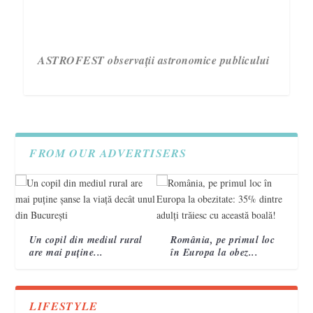
ASTROFEST observații astronomice publicului
FROM OUR ADVERTISERS
Un copil din mediul rural
România, pe primul loc
are mai puține...
în Europa la obez...
3 semne care te ajută să recunoști un accident
Campania „Are nevoie de tine. Vorbește cu ea!”
VIDEO. Topografi militari
vascular cerebral 2
încheie a treia ediție.
LIFESTYLE