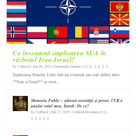
Ce înseamnă implicarea SUA în
războiul Iran-Israel?
by
UnBlock
|
Jun 26, 2025
|
Drepturile Omului
|
2
|
Implicarea Statelor Unite într-un eventual sau real război între
**Iran și Israel** ar avea...
Memoriu Public – adresat societății și presei. CCR a
anulat votul meu. Întreb: De ce?
by
UnBlock
|
Jun 13, 2025
|
Unblock Romania
|
0
|