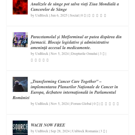
Analizele de sânge pot salva vieți Ziua Mondială a
Cancerelor de Sânge
by
UnBlock
|
Jun 6, 2025
|
Social
|
0
|
Paracetamolul și Metforminul ar putea dispărea din
farmacii. Blocaje legislative și administrative
amenință accesul la medicamente.
by
UnBlock
|
Nov 5, 2024
|
Drepturile Omului
|
3
|
„Transforming Cancer Care Together” –
implementarea Planurilor Naţionale de Cancer în
Europa, dezbatere internaţională în Parlamentul
României
by
UnBlock
|
Nov 5, 2024
|
Forum Global
|
0
|
WACH NOW FREE
by
UnBlock
|
Sep 28, 2024
|
Unblock Romania
|
3
|