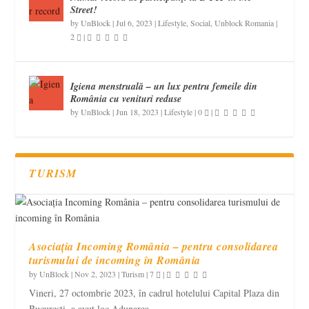
Street!
by
UnBlock
|
Jul 6, 2023
|
Lifestyle
,
Social
,
Unblock Romania
|
2
|
Igiena menstruală – un lux pentru femeile din
România cu venituri reduse
by
UnBlock
|
Jun 18, 2023
|
Lifestyle
|
0
|
TURISM
Asociația Incoming România – pentru consolidarea
turismului de incoming în România
by
UnBlock
|
Nov 2, 2023
|
Turism
|
7
|
Vineri, 27 octombrie 2023, în cadrul hotelului Capital Plaza din
București, a avut loc Adunarea...