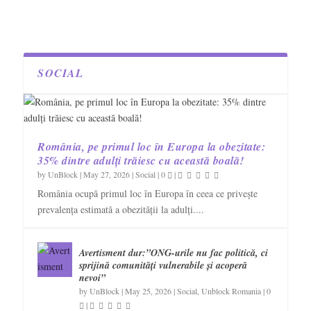
SOCIAL
România, pe primul loc în Europa la obezitate:
35% dintre adulți trăiesc cu această boală!
by
UnBlock
|
May 27, 2026
|
Social
|
0
|
România ocupă primul loc în Europa în ceea ce privește
prevalența estimată a obezității la adulți....
Avertisment dur:”ONG-urile nu fac politică, ci
sprijină comunități vulnerabile și acoperă
nevoi”
by
UnBlock
|
May 25, 2026
|
Social
,
Unblock Romania
|
0
|