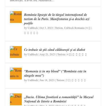
România lipsește de la târgul internațional de
turism de la Paris. Manifestarea și-a deschis azi
porțile
by
UnBlock
|
Oct 3, 2023
|
Turism
,
Unblock Romania
|
6
|
Ce trebuie să știi când călătorești și ai diabet
by
UnBlock
|
Aug 21, 2023
|
Turism
|
4
|
”Romania is in my blood” (”România este în
sângele meu”)
by
UnBlock
|
Jun 18, 2023
|
Turism
|
2
|
„Dacia. Ultima frontieră a romanității” la Muzeul
Național de Istorie a României
by
UnBlock
|
May 2, 2023
|
Turism
|
1
|