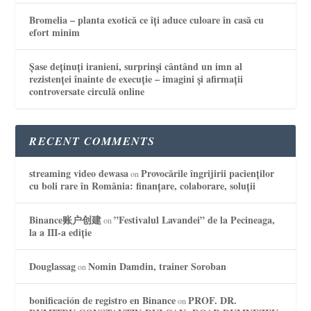
Bromelia – planta exotică ce îți aduce culoare în casă cu
efort minim
Șase deținuți iranieni, surprinși cântând un imn al
rezistenței înainte de execuție – imagini și afirmații
controversate circulă online
RECENT COMMENTS
streaming video dewasa
Provocările îngrijirii pacienților
on
cu boli rare în România: finanțare, colaborare, soluții
Binance账户创建
”Festivalul Lavandei” de la Pecineaga,
on
la a III-a ediție
Douglassag
Nomin Damdin, trainer Soroban
on
bonificación de registro en Binance
PROF. DR.
on