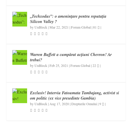
„Techxodus”: o amenințare pentru reputația
Silicon Valley ?
by
UnBlock
|
Mar 22, 2021
|
Forum Global
|
81
|
Warren Buffett a cumpărat acțiuni Chevron! Ar
trebui?
by
UnBlock
|
Feb 25, 2021
|
Forum Global
|
22
|
Exclusiv! Interviu Fatoumata Tambajang, activist si
om politic (ex vice presedinte Gambia)
by
UnBlock
|
Aug 17, 2020
|
Drepturile Omului
|
9
|