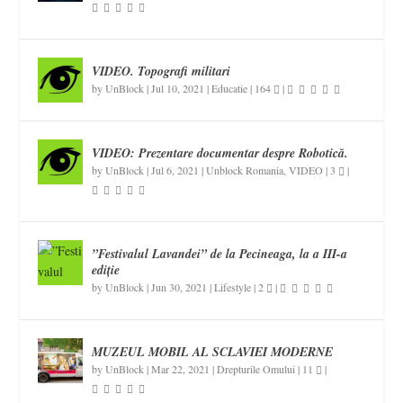
VIDEO. Topografi militari
by
UnBlock
|
Jul 10, 2021
|
Educatie
|
164
|
VIDEO: Prezentare documentar despre Robotică.
by
UnBlock
|
Jul 6, 2021
|
Unblock Romania
,
VIDEO
|
3
|
”Festivalul Lavandei” de la Pecineaga, la a III-a
ediție
by
UnBlock
|
Jun 30, 2021
|
Lifestyle
|
2
|
MUZEUL MOBIL AL SCLAVIEI MODERNE
by
UnBlock
|
Mar 22, 2021
|
Drepturile Omului
|
11
|