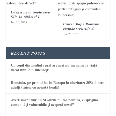
Ce înseamnă implicarea
SUA în războiul I...
Jun 26, 2025
Crucea Roșie Română
extinde serviciile d...
Jun 25, 2025
RECENT POSTS
Un copil din mediul rural are mai puține șanse la viață
decât unul din București
România, pe primul loc în Europa la obezitate: 35% dintre
adulți trăiesc cu această boală!
Avertisment dur:”ONG-urile nu fac politică, ci sprijină
comunități vulnerabile și acoperă nevoi”