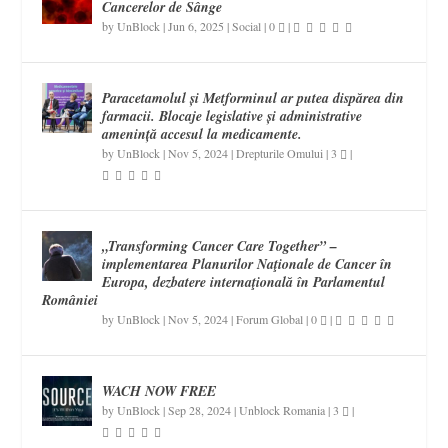
Cancerelor de Sânge
by
UnBlock
|
Jun 6, 2025
|
Social
|
0
|
Paracetamolul și Metforminul ar putea dispărea din
farmacii. Blocaje legislative și administrative
amenință accesul la medicamente.
by
UnBlock
|
Nov 5, 2024
|
Drepturile Omului
|
3
|
„Transforming Cancer Care Together” –
implementarea Planurilor Naţionale de Cancer în
Europa, dezbatere internaţională în Parlamentul
României
by
UnBlock
|
Nov 5, 2024
|
Forum Global
|
0
|
WACH NOW FREE
by
UnBlock
|
Sep 28, 2024
|
Unblock Romania
|
3
|