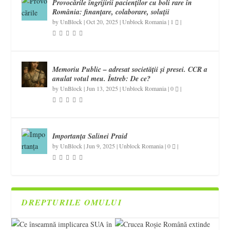
Provocările îngrijirii pacienților cu boli rare în
România: finanțare, colaborare, soluții
by
UnBlock
|
Oct 20, 2025
|
Unblock Romania
|
1
|
Memoriu Public – adresat societății și presei. CCR a
anulat votul meu. Întreb: De ce?
by
UnBlock
|
Jun 13, 2025
|
Unblock Romania
|
0
|
Importanța Salinei Praid
by
UnBlock
|
Jun 9, 2025
|
Unblock Romania
|
0
|
DREPTURILE OMULUI