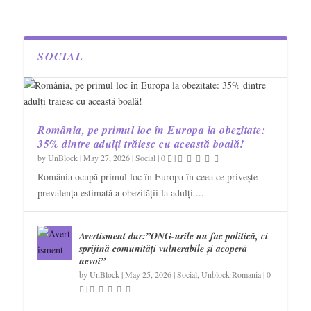
SOCIAL
România, pe primul loc în Europa la obezitate:
35% dintre adulți trăiesc cu această boală!
by
UnBlock
|
May 27, 2026
|
Social
|
0
|
România ocupă primul loc în Europa în ceea ce privește
prevalența estimată a obezității la adulți....
Avertisment dur:”ONG-urile nu fac politică, ci
sprijină comunități vulnerabile și acoperă
nevoi”
by
UnBlock
|
May 25, 2026
|
Social
,
Unblock Romania
|
0
|