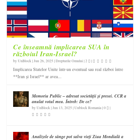
Ce înseamnă implicarea SUA în
războiul Iran-Israel?
by
UnBlock
|
Jun 26, 2025
|
Drepturile Omului
|
2
|
Implicarea Statelor Unite într-un eventual sau real război între
**Iran și Israel** ar avea...
Memoriu Public – adresat societății și presei. CCR a
anulat votul meu. Întreb: De ce?
by
UnBlock
|
Jun 13, 2025
|
Unblock Romania
|
0
|
Analizele de sânge pot salva vieți Ziua Mondială a