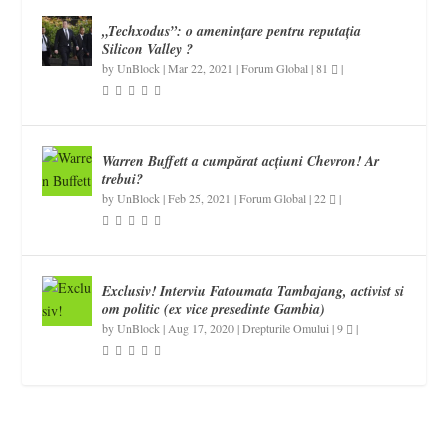
„Techxodus”: o amenințare pentru reputația
Silicon Valley ?
by
UnBlock
|
Mar 22, 2021
|
Forum Global
|
81
|
Warren Buffett a cumpărat acțiuni Chevron! Ar
trebui?
by
UnBlock
|
Feb 25, 2021
|
Forum Global
|
22
|
Exclusiv! Interviu Fatoumata Tambajang, activist si
om politic (ex vice presedinte Gambia)
by
UnBlock
|
Aug 17, 2020
|
Drepturile Omului
|
9
|