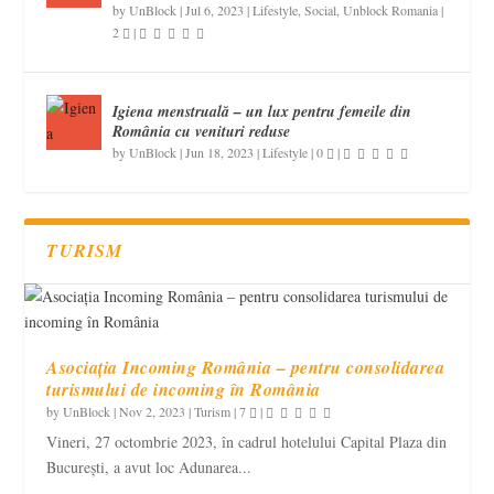
by
UnBlock
|
Jul 6, 2023
|
Lifestyle
,
Social
,
Unblock Romania
|
2
|
Igiena menstruală – un lux pentru femeile din
România cu venituri reduse
by
UnBlock
|
Jun 18, 2023
|
Lifestyle
|
0
|
TURISM
Asociația Incoming România – pentru consolidarea
turismului de incoming în România
by
UnBlock
|
Nov 2, 2023
|
Turism
|
7
|
Vineri, 27 octombrie 2023, în cadrul hotelului Capital Plaza din
București, a avut loc Adunarea...