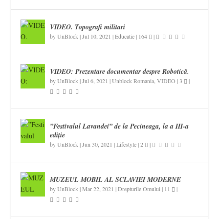
VIDEO. Topografi militari
by
UnBlock
|
Jul 10, 2021
|
Educatie
|
164
|
VIDEO: Prezentare documentar despre Robotică.
by
UnBlock
|
Jul 6, 2021
|
Unblock Romania
,
VIDEO
|
3
|
”Festivalul Lavandei” de la Pecineaga, la a III-a
ediție
by
UnBlock
|
Jun 30, 2021
|
Lifestyle
|
2
|
MUZEUL MOBIL AL SCLAVIEI MODERNE
by
UnBlock
|
Mar 22, 2021
|
Drepturile Omului
|
11
|