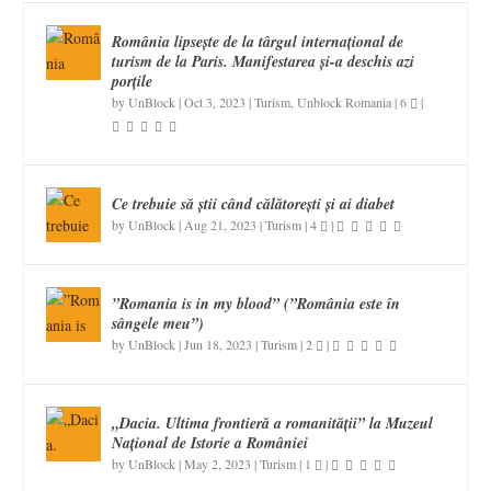
România lipsește de la târgul internațional de
turism de la Paris. Manifestarea și-a deschis azi
porțile
by
UnBlock
|
Oct 3, 2023
|
Turism
,
Unblock Romania
|
6
|
Ce trebuie să știi când călătorești și ai diabet
by
UnBlock
|
Aug 21, 2023
|
Turism
|
4
|
”Romania is in my blood” (”România este în
sângele meu”)
by
UnBlock
|
Jun 18, 2023
|
Turism
|
2
|
„Dacia. Ultima frontieră a romanității” la Muzeul
Național de Istorie a României
by
UnBlock
|
May 2, 2023
|
Turism
|
1
|