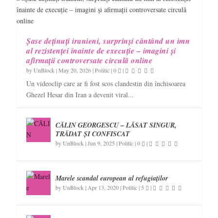
Șase deținuți iranieni, surprinși cântând un imn
al rezistenței înainte de execuție – imagini și
afirmații controversate circulă online
by
UnBlock
|
May 20, 2026
|
Politic
|
0
|
Un videoclip care ar fi fost scos clandestin din închisoarea
Ghezel Hesar din Iran a devenit viral...
CĂLIN GEORGESCU – LĂSAT SINGUR,
TRĂDAT ȘI CONFISCAT
by
UnBlock
|
Jun 9, 2025
|
Politic
|
0
|
Marele scandal european al refugiaților
by
UnBlock
|
Apr 13, 2020
|
Politic
|
5
|