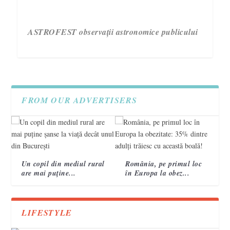
ASTROFEST observații astronomice publicului
FROM OUR ADVERTISERS
Un copil din mediul rural
România, pe primul loc
are mai puține...
în Europa la obez...
3 semne care te ajută să recunoști un accident
Campania „Are nevoie de tine. Vorbește cu ea!”
VIDEO. Topografi militari
vascular cerebral 2
încheie a treia ediție.
LIFESTYLE