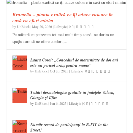
Bromelia – planta exotică ce îți aduce culoare în
casă cu efort minim
by
UnBlock
|
May 20, 2026
|
Lifestyle
|
0
|
Pe măsură ce petrecem tot mai mult timp acasă, ne dorim un
spațiu care să ne ofere confort,...
Laura Cosoi: „Concediul de maternitate de doi ani
este un pericol uriaș pentru mame”
by
UnBlock
|
Oct 20, 2025
|
Lifestyle
|
0
|
Testări dermatologice gratuite în județele Vâlcea,
Giurgiu și Ilfov
by
UnBlock
|
Jun 6, 2025
|
Lifestyle
|
0
|
Număr record de participanţi la B-FIT in the
Street!