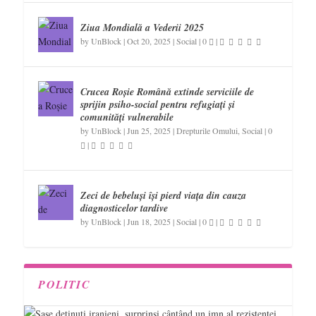
Ziua Mondială a Vederii 2025
by
UnBlock
|
Oct 20, 2025
|
Social
|
0
|
Crucea Roșie Română extinde serviciile de
sprijin psiho-social pentru refugiați și
comunități vulnerabile
by
UnBlock
|
Jun 25, 2025
|
Drepturile Omului
,
Social
|
0
|
Zeci de bebeluși își pierd viața din cauza
diagnosticelor tardive
by
UnBlock
|
Jun 18, 2025
|
Social
|
0
|
POLITIC