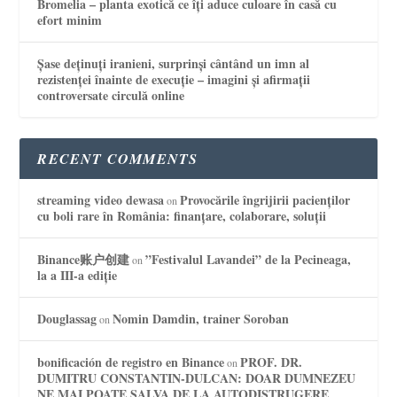
Bromelia – planta exotică ce îți aduce culoare în casă cu
efort minim
Șase deținuți iranieni, surprinși cântând un imn al
rezistenței înainte de execuție – imagini și afirmații
controversate circulă online
RECENT COMMENTS
streaming video dewasa
Provocările îngrijirii pacienților
on
cu boli rare în România: finanțare, colaborare, soluții
Binance账户创建
”Festivalul Lavandei” de la Pecineaga,
on
la a III-a ediție
Douglassag
Nomin Damdin, trainer Soroban
on
bonificación de registro en Binance
PROF. DR.
on
DUMITRU CONSTANTIN-DULCAN: DOAR DUMNEZEU
NE MAI POATE SALVA DE LA AUTODISTRUGERE