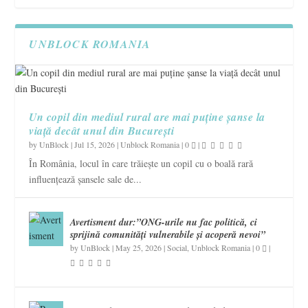
UNBLOCK ROMANIA
Un copil din mediul rural are mai puține șanse la
viață decât unul din București
by
UnBlock
|
Jul 15, 2026
|
Unblock Romania
|
0
|
În România, locul în care trăiește un copil cu o boală rară
influențează șansele sale de...
Avertisment dur:”ONG-urile nu fac politică, ci
sprijină comunități vulnerabile și acoperă nevoi”
by
UnBlock
|
May 25, 2026
|
Social
,
Unblock Romania
|
0
|