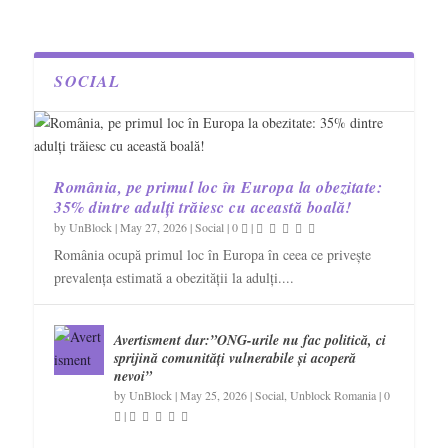
SOCIAL
România, pe primul loc în Europa la obezitate:
35% dintre adulți trăiesc cu această boală!
by
UnBlock
|
May 27, 2026
|
Social
|
0
|
România ocupă primul loc în Europa în ceea ce privește
prevalența estimată a obezității la adulți....
Avertisment dur:”ONG-urile nu fac politică, ci
sprijină comunități vulnerabile și acoperă
nevoi”
by
UnBlock
|
May 25, 2026
|
Social
,
Unblock Romania
|
0
|