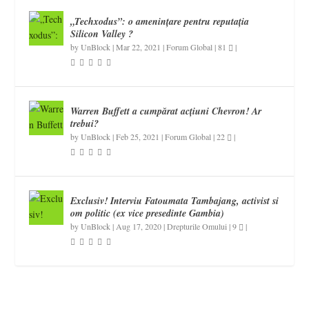
„Techxodus”: o amenințare pentru reputația
Silicon Valley ?
by
UnBlock
|
Mar 22, 2021
|
Forum Global
|
81
|
Warren Buffett a cumpărat acțiuni Chevron! Ar
trebui?
by
UnBlock
|
Feb 25, 2021
|
Forum Global
|
22
|
Exclusiv! Interviu Fatoumata Tambajang, activist si
om politic (ex vice presedinte Gambia)
by
UnBlock
|
Aug 17, 2020
|
Drepturile Omului
|
9
|