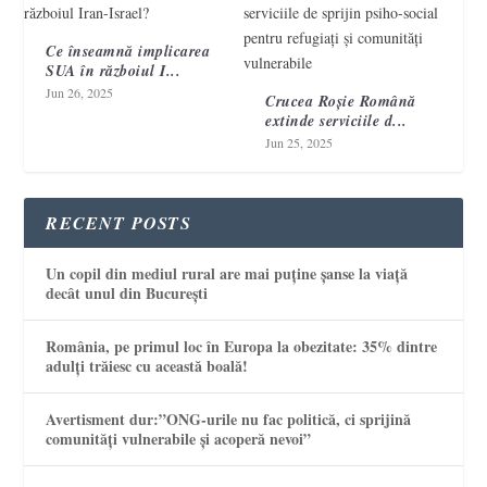
Ce înseamnă implicarea
SUA în războiul I...
Jun 26, 2025
Crucea Roșie Română
extinde serviciile d...
Jun 25, 2025
RECENT POSTS
Un copil din mediul rural are mai puține șanse la viață
decât unul din București
România, pe primul loc în Europa la obezitate: 35% dintre
adulți trăiesc cu această boală!
Avertisment dur:”ONG-urile nu fac politică, ci sprijină
comunități vulnerabile și acoperă nevoi”