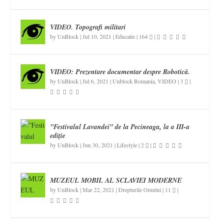
VIDEO. Topografi militari
by
UnBlock
|
Jul 10, 2021
|
Educatie
|
164
|
VIDEO: Prezentare documentar despre Robotică.
by
UnBlock
|
Jul 6, 2021
|
Unblock Romania
,
VIDEO
|
3
|
”Festivalul Lavandei” de la Pecineaga, la a III-a
ediție
by
UnBlock
|
Jun 30, 2021
|
Lifestyle
|
2
|
MUZEUL MOBIL AL SCLAVIEI MODERNE
by
UnBlock
|
Mar 22, 2021
|
Drepturile Omului
|
11
|