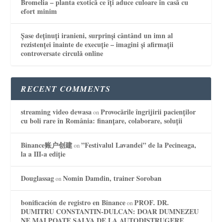
Bromelia – planta exotică ce îți aduce culoare în casă cu
efort minim
Șase deținuți iranieni, surprinși cântând un imn al
rezistenței înainte de execuție – imagini și afirmații
controversate circulă online
RECENT COMMENTS
streaming video dewasa
Provocările îngrijirii pacienților
on
cu boli rare în România: finanțare, colaborare, soluții
Binance账户创建
”Festivalul Lavandei” de la Pecineaga,
on
la a III-a ediție
Douglassag
Nomin Damdin, trainer Soroban
on
bonificación de registro en Binance
PROF. DR.
on
DUMITRU CONSTANTIN-DULCAN: DOAR DUMNEZEU
NE MAI POATE SALVA DE LA AUTODISTRUGERE