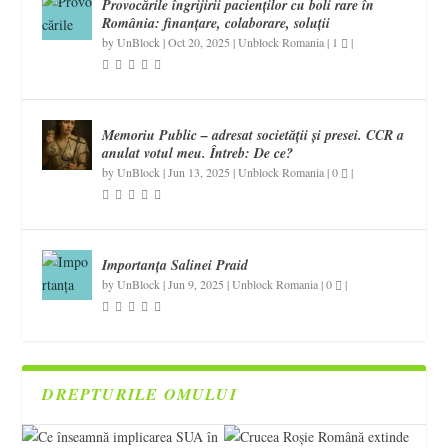
Provocările îngrijirii pacienților cu boli rare în
România: finanțare, colaborare, soluții
by
UnBlock
|
Oct 20, 2025
|
Unblock Romania
|
1
|
Memoriu Public – adresat societății și presei. CCR a
anulat votul meu. Întreb: De ce?
by
UnBlock
|
Jun 13, 2025
|
Unblock Romania
|
0
|
Importanța Salinei Praid
by
UnBlock
|
Jun 9, 2025
|
Unblock Romania
|
0
|
DREPTURILE OMULUI