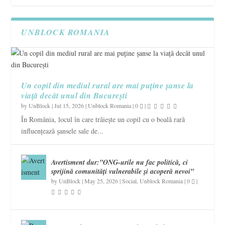
UNBLOCK ROMANIA
Un copil din mediul rural are mai puține șanse la
viață decât unul din București
by
UnBlock
|
Jul 15, 2026
|
Unblock Romania
|
0
|
În România, locul în care trăiește un copil cu o boală rară
influențează șansele sale de...
Avertisment dur:”ONG-urile nu fac politică, ci
sprijină comunități vulnerabile și acoperă nevoi”
by
UnBlock
|
May 25, 2026
|
Social
,
Unblock Romania
|
0
|