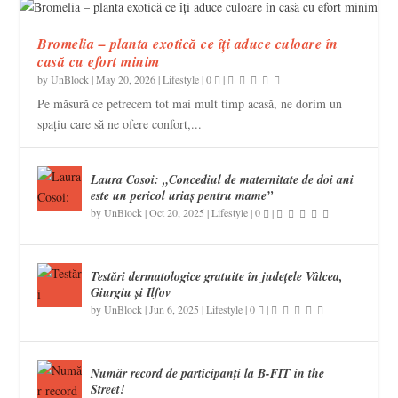
Bromelia – planta exotică ce îți aduce culoare în
casă cu efort minim
by
UnBlock
|
May 20, 2026
|
Lifestyle
|
0
|
Pe măsură ce petrecem tot mai mult timp acasă, ne dorim un
spațiu care să ne ofere confort,...
Laura Cosoi: „Concediul de maternitate de doi ani
este un pericol uriaș pentru mame”
by
UnBlock
|
Oct 20, 2025
|
Lifestyle
|
0
|
Testări dermatologice gratuite în județele Vâlcea,
Giurgiu și Ilfov
by
UnBlock
|
Jun 6, 2025
|
Lifestyle
|
0
|
Număr record de participanţi la B-FIT in the
Street!