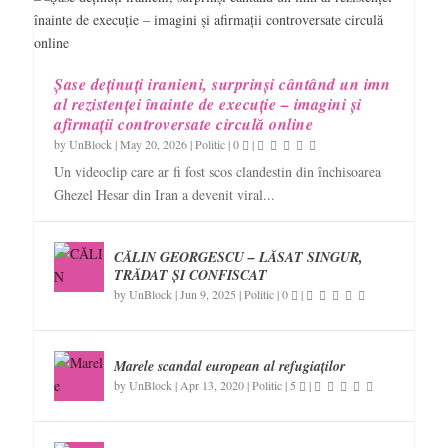
Șase deținuți iranieni, surprinși cântând un imn
al rezistenței înainte de execuție – imagini și
afirmații controversate circulă online
by
UnBlock
|
May 20, 2026
|
Politic
|
0
|
Un videoclip care ar fi fost scos clandestin din închisoarea
Ghezel Hesar din Iran a devenit viral...
CĂLIN GEORGESCU – LĂSAT SINGUR,
TRĂDAT ȘI CONFISCAT
by
UnBlock
|
Jun 9, 2025
|
Politic
|
0
|
Marele scandal european al refugiaților
by
UnBlock
|
Apr 13, 2020
|
Politic
|
5
|