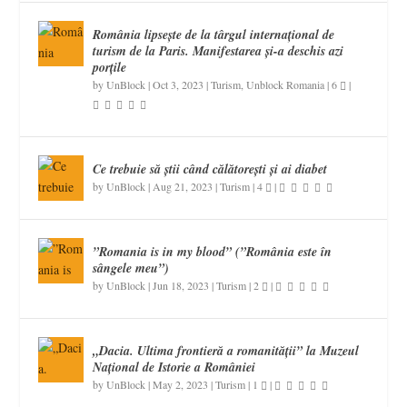
România lipsește de la târgul internațional de
turism de la Paris. Manifestarea și-a deschis azi
porțile
by
UnBlock
|
Oct 3, 2023
|
Turism
,
Unblock Romania
|
6
|
Ce trebuie să știi când călătorești și ai diabet
by
UnBlock
|
Aug 21, 2023
|
Turism
|
4
|
”Romania is in my blood” (”România este în
sângele meu”)
by
UnBlock
|
Jun 18, 2023
|
Turism
|
2
|
„Dacia. Ultima frontieră a romanității” la Muzeul
Național de Istorie a României
by
UnBlock
|
May 2, 2023
|
Turism
|
1
|