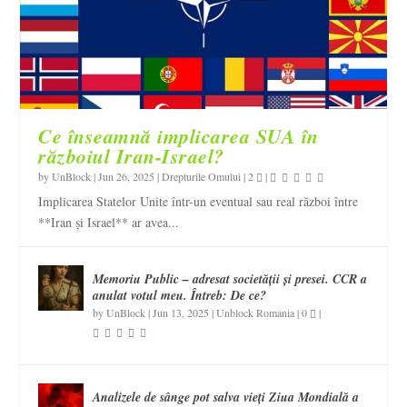
Ce înseamnă implicarea SUA în
războiul Iran-Israel?
by
UnBlock
|
Jun 26, 2025
|
Drepturile Omului
|
2
|
Implicarea Statelor Unite într-un eventual sau real război între
**Iran și Israel** ar avea...
Memoriu Public – adresat societății și presei. CCR a
anulat votul meu. Întreb: De ce?
by
UnBlock
|
Jun 13, 2025
|
Unblock Romania
|
0
|
Analizele de sânge pot salva vieți Ziua Mondială a