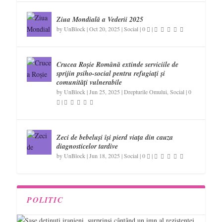
Ziua Mondială a Vederii 2025
by
UnBlock
|
Oct 20, 2025
|
Social
|
0
|
Crucea Roșie Română extinde serviciile de
sprijin psiho-social pentru refugiați și
comunități vulnerabile
by
UnBlock
|
Jun 25, 2025
|
Drepturile Omului
,
Social
|
0
|
Zeci de bebeluși își pierd viața din cauza
diagnosticelor tardive
by
UnBlock
|
Jun 18, 2025
|
Social
|
0
|
POLITIC