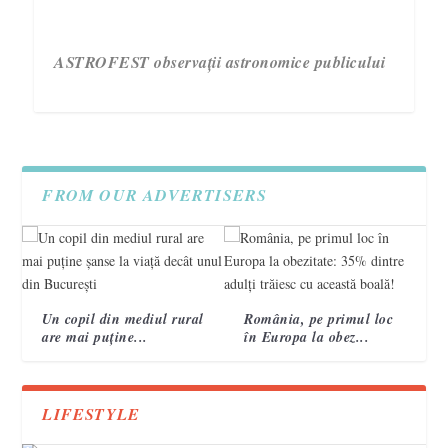
ASTROFEST observații astronomice publicului
FROM OUR ADVERTISERS
Un copil din mediul rural
România, pe primul loc
are mai puține...
în Europa la obez...
3 semne care te ajută să recunoști un accident
Campania „Are nevoie de tine. Vorbește cu ea!”
VIDEO. Topografi militari
vascular cerebral 2
încheie a treia ediție.
LIFESTYLE