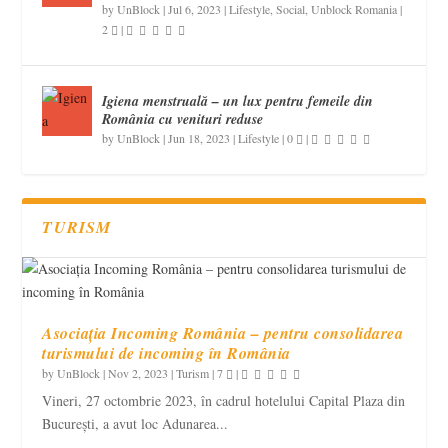
by
UnBlock
|
Jul 6, 2023
|
Lifestyle
,
Social
,
Unblock Romania
|
2
|
Igiena menstruală – un lux pentru femeile din
România cu venituri reduse
by
UnBlock
|
Jun 18, 2023
|
Lifestyle
|
0
|
TURISM
Asociația Incoming România – pentru consolidarea
turismului de incoming în România
by
UnBlock
|
Nov 2, 2023
|
Turism
|
7
|
Vineri, 27 octombrie 2023, în cadrul hotelului Capital Plaza din
București, a avut loc Adunarea...