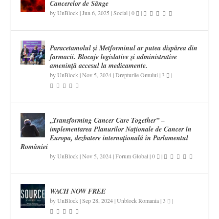
Cancerelor de Sânge
by
UnBlock
|
Jun 6, 2025
|
Social
|
0
|
Paracetamolul și Metforminul ar putea dispărea din
farmacii. Blocaje legislative și administrative
amenință accesul la medicamente.
by
UnBlock
|
Nov 5, 2024
|
Drepturile Omului
|
3
|
„Transforming Cancer Care Together” –
implementarea Planurilor Naţionale de Cancer în
Europa, dezbatere internaţională în Parlamentul
României
by
UnBlock
|
Nov 5, 2024
|
Forum Global
|
0
|
WACH NOW FREE
by
UnBlock
|
Sep 28, 2024
|
Unblock Romania
|
3
|